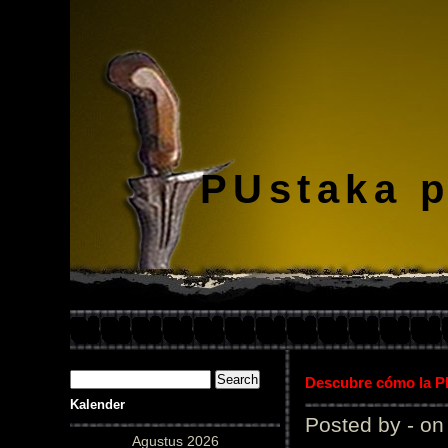
PUstaka 
Descubre cómo la Pl
Kalender
Posted by - on
Agustus 2026