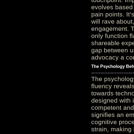
evolves based 
pain points. It
will rave about
engagement. Th
only function 
shareable expe
gap between us
advocacy a cor
The Psychology Beh
The psycholog
fluency reveals
towards techno
designed with 
competent and 
signifies an em
cognitive proc
strain, making 