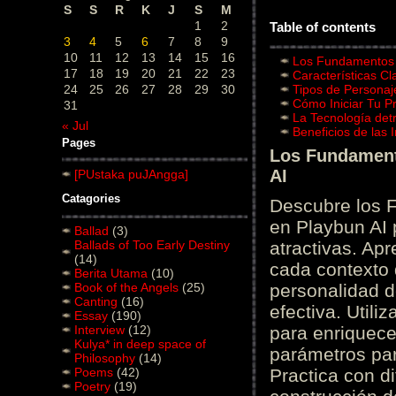
S
S
R
K
J
S
M
1
2
Table of contents
3
4
5
6
7
8
9
10
11
12
13
14
15
16
Los Fundamentos d
17
18
19
20
21
22
23
Características C
24
25
26
27
28
29
30
Tipos de Personaj
Cómo Iniciar Tu P
31
La Tecnología det
« Jul
Beneficios de las
Pages
Los Fundamento
AI
[PUstaka puJAngga]
Catagories
Descubre los 
en Playbun AI 
Ballad
(3)
Ballads of Too Early Destiny
atractivas. Ap
(14)
cada contexto d
Berita Utama
(10)
Book of the Angels
(25)
personalidad d
Canting
(16)
efectiva. Utili
Essay
(190)
Interview
(12)
para enriquece
Kulya* in deep space of
parámetros par
Philosophy
(14)
Poems
(42)
Practica con d
Poetry
(19)