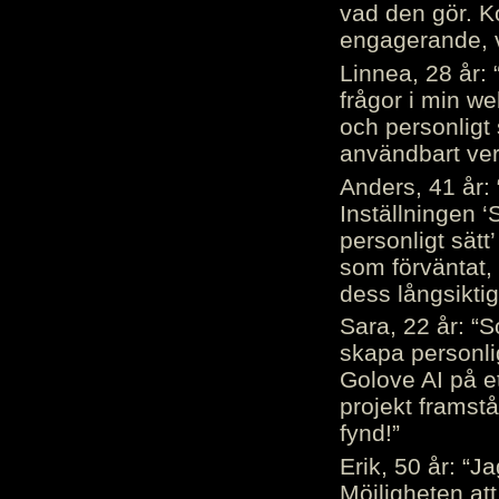
vad den gör. 
engagerande, v
Linnea, 28 år: 
frågor i min we
och personligt 
användbart ver
Anders, 41 år: 
Inställningen ‘
personligt sätt
som förväntat, 
dess långsiktig
Sara, 22 år: “S
skapa personli
Golove AI på et
projekt framstå
fynd!”
Erik, 50 år: “
Möjligheten att