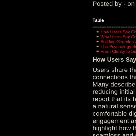
Posted by - on
Table
How Users Say Cru
Why Users Say Cru
Building Seamless
The Psychology B
From Clunky to S
How Users Say 
Users share th
connections th
Many describe 
reducing initi
report that its
a natural sens
comfortable di
engagement and
highlight how 
seamless and s