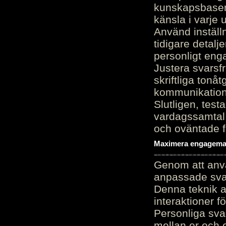
kunskapsbasen
känsla i varje 
Använd inställn
tidigare detalj
personligt en
Justera svarsf
skriftliga tonå
kommunikation
Slutligen, test
vardagssamtal 
och oväntade f
Maximera engagemang
Genom att anvä
anpassade sva
Denna teknik 
interaktioner 
Personliga sva
mellan er och 