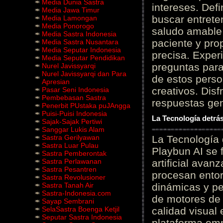
Media Dunia Sastra
intereses. Defi
Media Jawa Timur
buscar entrete
Media Lamongan
Media Ponorogo
saludo amable 
Media Sastra Indonesia
paciente y prop
Media Sastra Nusantara
Media Seputar Indonesia
precisa. Experi
Media Seputar Pendidikan
preguntas para
Nurel Javissyarqi
Nurel Javissyarqi dan Para
de estos perso
Apresian
creativos. Disf
Pasar Seni Indonesia
Pembebasan Sastra
respuestas gene
Penerbit PUstaka puJAngga
Puisi-Puisi Indonesia
La Tecnología detrás
Sajak-Sajak Pertiwi
Sanggar Lukis Alam
Sastra Gerilyawan
La Tecnología 
Sastra Luar Pulau
Playbun AI se 
Sastra Pemberontak
Sastra Perlawanan
artificial ava
Sastra Pesantren
procesan entor
Sastra Revolusioner
Sastra Tanah Air
dinámicas y pe
Sastra-Indonesia.com
de motores de 
Sayap Sembrani
SelaSastra Boenga Ketjil
calidad visual
Seputar Sastra Indonesia
plataforma em