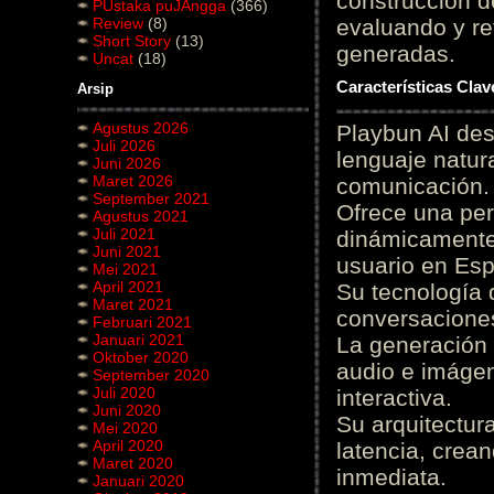
construcción de
PUstaka puJAngga
(366)
Review
(8)
evaluando y re
Short Story
(13)
generadas.
Uncat
(18)
Características Cla
Arsip
Agustus 2026
Playbun AI des
Juli 2026
lenguaje natur
Juni 2026
Maret 2026
comunicación.
September 2021
Ofrece una pe
Agustus 2021
Juli 2021
dinámicamente 
Juni 2021
usuario en Es
Mei 2021
April 2021
Su tecnología 
Maret 2021
conversaciones
Februari 2021
Januari 2021
La generación 
Oktober 2020
audio e imágen
September 2020
Juli 2020
interactiva.
Juni 2020
Su arquitectur
Mei 2020
April 2020
latencia, crea
Maret 2020
inmediata.
Januari 2020