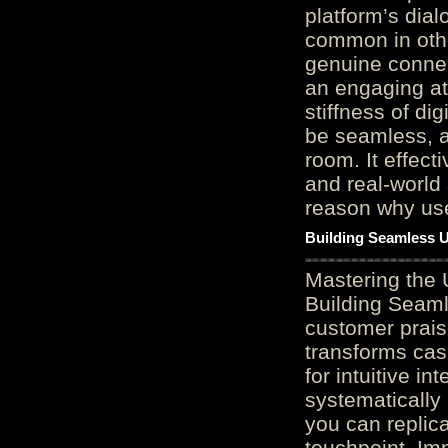
platform’s dial
common in othe
genuine connec
an engaging at
stiffness of di
be seamless, a
room. It effect
and real-world 
reason why user
Building Seamless U
Mastering the 
Building Seaml
customer prais
transforms cas
for intuitive in
systematically
you can replic
touchpoint. Im