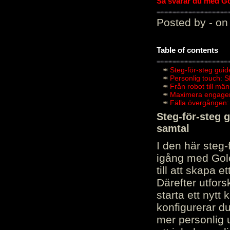
Så svarar du med Gol
Posted by - on
Table of contents
Steg-för-steg guid
Personlig touch: 
Från robot till mä
Maximera engagema
Fälla övergången:
Steg-för-steg 
samtal
I den här steg
igång med Golov
till att skapa 
Därefter utfors
starta ett nytt
konfigurerar d
mer personlig 