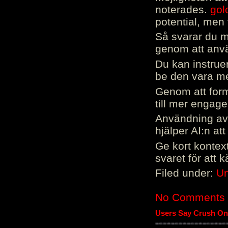
noterades.
gol
potential, men 
Så svarar du me
genom att använ
Du kan instrue
be den vara mer
Genom att form
till mer engag
Användning av 
hjälper AI:n at
Ge kort kontext
svaret för att 
Filed under:
Un
No Comments
Users Say Crush On 