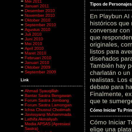
Mei 2011
Tipos de Personajes
Januari 2011
Desember 2010
En Playbun AI 
November 2010
Oktober 2010
históricos que
September 2010
conversar con f
Agustus 2010
Juli 2010
que responden 
Juni 2010
originales, com
Mei 2010
April 2010
listos para av
Maret 2010
diseñados para
Februari 2010
Januari 2010
También hay p
Oktober 2009
charlatán o un
September 2009
realistas. Los
Link
debate para hab
Ahmad Syauqillah
Finalmente, ex
Bantar Sastra Bengawan
que te sumerge
Forum Sastra Jombang
Forum Sastra Lamongan
Ichsa Chusnul Chotimah
Cómo Iniciar Tu Pri
Javissyarqi Muhammada
Lathifa Akmaliyah
Cómo Iniciar T
Media APSAS (Apresiasi
elige una plat
Sastra)