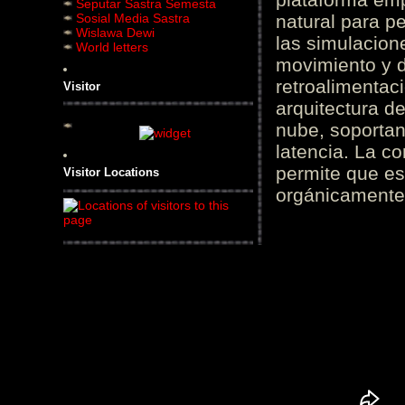
Seputar Sastra Semesta
Sosial Media Sastra
natural para pe
Wislawa Dewi
las simulacion
World letters
movimiento y d
retroalimentaci
Visitor
arquitectura d
nube, soportan
latencia. La c
permite que es
Visitor Locations
orgánicamente 