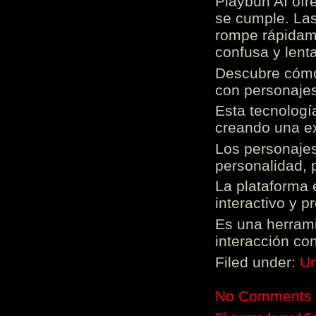
Playbun AI ofr
se cumple. Las
rompe rápidame
confusa y lenta
Descubre cómo 
con personajes
Esta tecnologí
creando una ex
Los personajes
personalidad, 
La plataforma 
interactivo y 
Es una herrami
interacción con
Filed under:
Un
No Comments