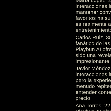
María López, 2
interacciones 
mantener conv
favoritos ha s
es realmente 
entretenimient
Carlos Ruiz, 3
fanático de las
Playbun AI ofr
sido una revel
impresionante
Javier Méndez,
interacciones 
pero la experi
menudo repiten 
entender cont
precio.
Ana Torres, 2