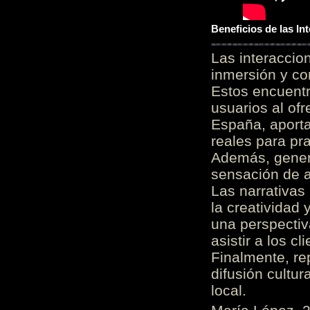
Beneficios de las I
Las interacci
inmersión y co
Estos encuentr
usuarios al of
España, aporta
reales para pra
Además, gener
sensación de a
Las narrativas
la creatividad 
una perspectiv
asistir a los c
Finalmente, re
difusión cultur
local.