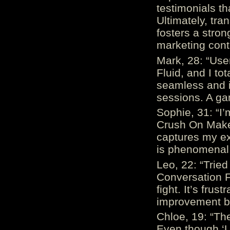
testimonials th
Ultimately, tr
fosters a stro
marketing cont
Mark, 28: “Us
Fluid, and I to
seamless and i
sessions. A ga
Sophie, 31: “I
Crush On Makes
captures my ex
is phenomenal.
Leo, 22: “Trie
Conversation Fe
fight. It’s frus
improvement be
Chloe, 19: “The
Even though ‘