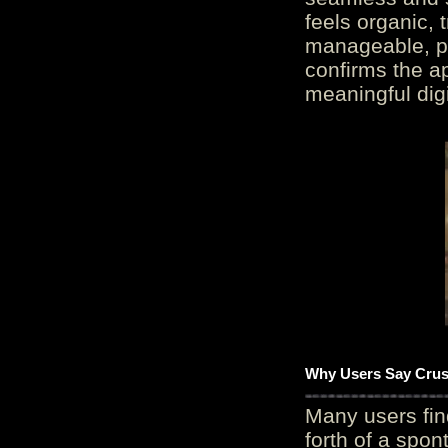
feels organic, 
manageable, pos
confirms the ap
meaningful digi
Why Users Say Crush
Many users fin
forth of a spo