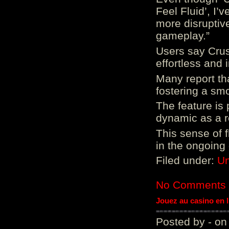
Feel Fluid’, I’
more disruptiv
gameplay.”
Users say Crus
effortless and i
Many report tha
fostering a sm
The feature is p
dynamic as a re
This sense of 
in the ongoing
Filed under:
Un
No Comments
Jouez au casino en 
Posted by - on