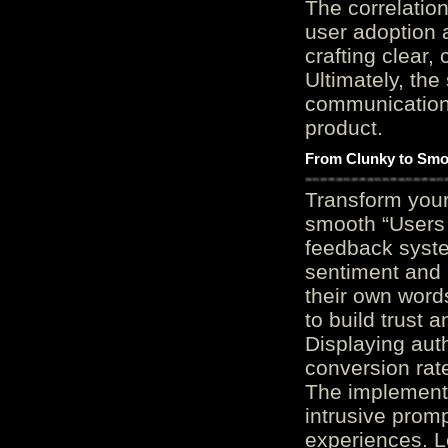
The correlation
user adoption 
crafting clear, 
Ultimately, the
communication c
product.
From Clunky to Smo
Transform you
smooth “Users
feedback system
sentiment and 
their own word
to build trust 
Displaying auth
conversion rat
The implementa
intrusive promp
experiences. L