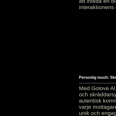
att inleda en d
interaktionens
Personlig touch: Sk
Med Golove AI 
och skräddarsy
autentisk komm
varje mottagar
unik och engag