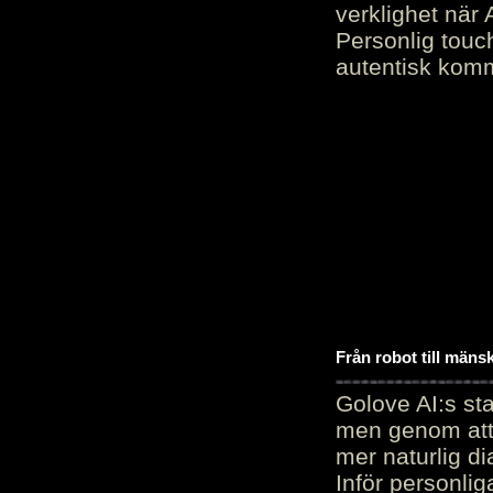
verklighet när 
Personlig touc
autentisk kommu
Från robot till mäns
Golove AI:s sta
men genom att 
mer naturlig di
Inför personli