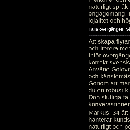
naturligt språk
engagemang. Im
lojalitet och h
Fälla övergången: Så
Att skapa flyt
och iterera me
Inför övergång
korrekt svenska
Använd Golove 
och känslomäss
Genom att manu
du en robust k
Den slutliga fä
konversationer i
Markus, 34 år: 
hanterar kunds
naturligt och pe