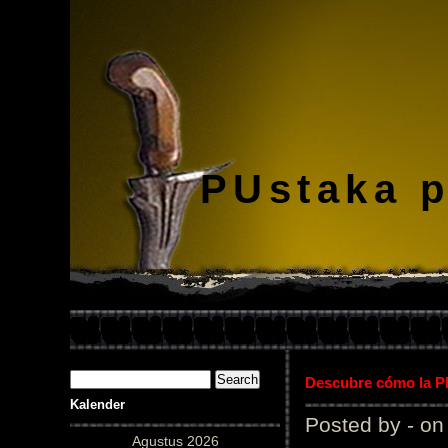
PUstaka 
Descubre cómo la Pl
Kalender
Posted by - on
Agustus 2026