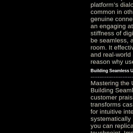
platform’s dial
common in othe
genuine connec
an engaging at
stiffness of di
be seamless, a
room. It effect
and real-world 
reason why user
Building Seamless U
Mastering the 
Building Seaml
customer prais
transforms cas
for intuitive in
systematically
you can replic
touchpoint. Im