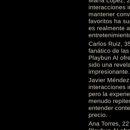
María López, 2
interacciones 
mantener conv
favoritos ha s
es realmente 
entretenimient
Carlos Ruiz, 3
fanático de las
Playbun AI ofr
sido una revel
impresionante
Javier Méndez,
interacciones 
pero la experi
menudo repiten 
entender cont
precio.
Ana Torres, 2