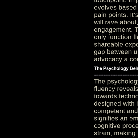
evolves based 
pain points. It
will rave about
engagement. Th
only function 
shareable expe
gap between us
advocacy a cor
The Psychology Beh
The psycholog
fluency reveals
towards techno
designed with 
competent and 
signifies an em
cognitive proc
strain, making 