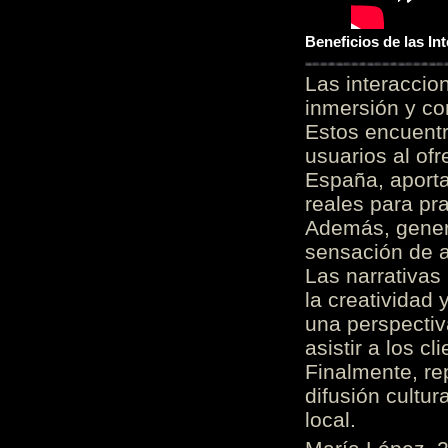
Beneficios de las I
Las interacci
inmersión y co
Estos encuentr
usuarios al of
España, aporta
reales para pra
Además, gener
sensación de a
Las narrativas
la creatividad 
una perspectiv
asistir a los c
Finalmente, re
difusión cultur
local.