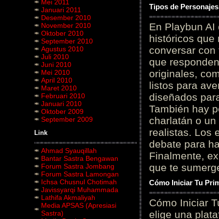
Mei 2011
Tipos de Personajes
Januari 2011
Desember 2010
En Playbun AI 
November 2010
Oktober 2010
históricos que
September 2010
conversar con f
Agustus 2010
Juli 2010
que responden 
Juni 2010
originales, com
Mei 2010
April 2010
listos para av
Maret 2010
diseñados para
Februari 2010
Januari 2010
También hay p
Oktober 2009
charlatán o un
September 2009
realistas. Los
Link
debate para hab
Ahmad Syauqillah
Finalmente, ex
Bantar Sastra Bengawan
que te sumerge
Forum Sastra Jombang
Forum Sastra Lamongan
Ichsa Chusnul Chotimah
Cómo Iniciar Tu Pri
Javissyarqi Muhammada
Lathifa Akmaliyah
Cómo Iniciar T
Media APSAS (Apresiasi
elige una plat
Sastra)