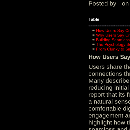
Posted by - on
Table
How Users Say Cru
Why Users Say Cru
Building Seamless
The Psychology B
From Clunky to S
How Users Say 
Users share th
connections th
Many describe 
reducing initi
report that its
a natural sens
comfortable di
engagement and
highlight how 
seamless and s