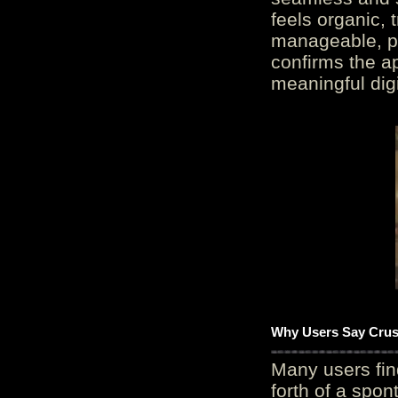
feels organic, 
manageable, pos
confirms the ap
meaningful digi
Why Users Say Crush
Many users fin
forth of a spo