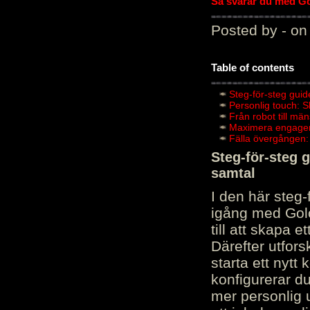
Så svarar du med Gol
Posted by - on
Table of contents
Steg-för-steg guid
Personlig touch: 
Från robot till mä
Maximera engagema
Fälla övergången:
Steg-för-steg 
samtal
I den här steg
igång med Golov
till att skapa 
Därefter utfors
starta ett nytt
konfigurerar d
mer personlig 