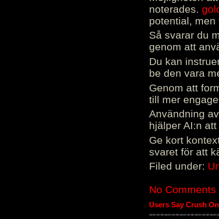
noterades.
gol
potential, men 
Så svarar du me
genom att använ
Du kan instrue
be den vara mer
Genom att form
till mer engag
Användning av 
hjälper AI:n at
Ge kort kontext
svaret för att 
Filed under:
Un
No Comments
Users Say Crush On 