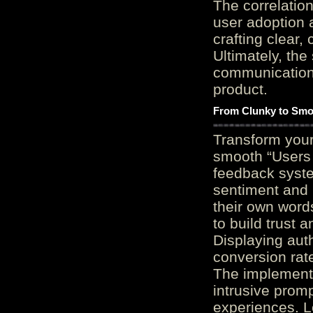
The correlation
user adoption 
crafting clear, 
Ultimately, the
communication c
product.
From Clunky to Smo
Transform you
smooth “Users
feedback system
sentiment and 
their own word
to build trust 
Displaying auth
conversion rat
The implementa
intrusive promp
experiences. L