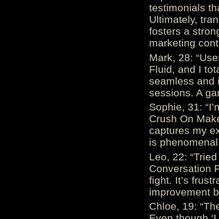
testimonials th
Ultimately, tr
fosters a stro
marketing cont
Mark, 28: “Us
Fluid, and I to
seamless and i
sessions. A ga
Sophie, 31: “I
Crush On Makes
captures my ex
is phenomenal.
Leo, 22: “Trie
Conversation Fe
fight. It’s frus
improvement be
Chloe, 19: “The
Even though ‘