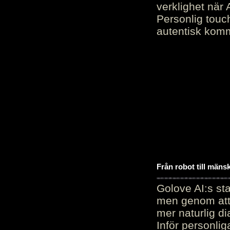
verklighet när 
Personlig touc
autentisk kommu
Från robot till mäns
Golove AI:s sta
men genom att 
mer naturlig di
Inför personli