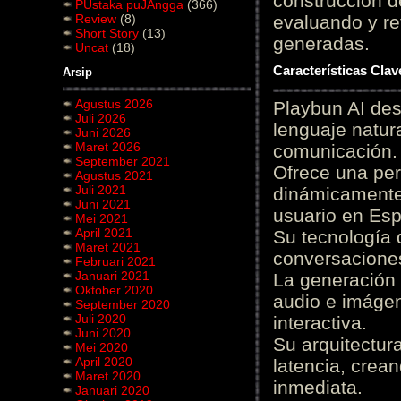
construcción de
PUstaka puJAngga
(366)
Review
(8)
evaluando y re
Short Story
(13)
generadas.
Uncat
(18)
Características Cla
Arsip
Agustus 2026
Playbun AI des
Juli 2026
lenguaje natur
Juni 2026
Maret 2026
comunicación.
September 2021
Ofrece una pe
Agustus 2021
Juli 2021
dinámicamente 
Juni 2021
usuario en Es
Mei 2021
April 2021
Su tecnología 
Maret 2021
conversaciones
Februari 2021
Januari 2021
La generación 
Oktober 2020
audio e imágen
September 2020
Juli 2020
interactiva.
Juni 2020
Su arquitectur
Mei 2020
April 2020
latencia, crea
Maret 2020
inmediata.
Januari 2020