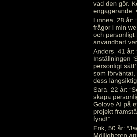
vad den gör. 
engagerande, v
Linnea, 28 år: 
frågor i min we
och personligt 
användbart ver
Anders, 41 år: 
Inställningen ‘
personligt sätt
som förväntat, 
dess långsiktig
Sara, 22 år: “S
skapa personli
Golove AI på et
projekt framstå
fynd!”
Erik, 50 år: “
Möjligheten att