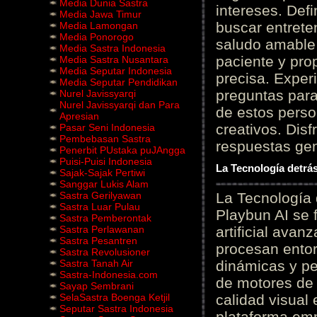
Media Dunia Sastra
intereses. Defi
Media Jawa Timur
buscar entrete
Media Lamongan
Media Ponorogo
saludo amable 
Media Sastra Indonesia
paciente y prop
Media Sastra Nusantara
Media Seputar Indonesia
precisa. Experi
Media Seputar Pendidikan
preguntas para
Nurel Javissyarqi
Nurel Javissyarqi dan Para
de estos perso
Apresian
creativos. Disf
Pasar Seni Indonesia
Pembebasan Sastra
respuestas gene
Penerbit PUstaka puJAngga
Puisi-Puisi Indonesia
La Tecnología detrás
Sajak-Sajak Pertiwi
Sanggar Lukis Alam
Sastra Gerilyawan
La Tecnología 
Sastra Luar Pulau
Playbun AI se 
Sastra Pemberontak
Sastra Perlawanan
artificial ava
Sastra Pesantren
procesan entor
Sastra Revolusioner
Sastra Tanah Air
dinámicas y pe
Sastra-Indonesia.com
de motores de 
Sayap Sembrani
SelaSastra Boenga Ketjil
calidad visual
Seputar Sastra Indonesia
plataforma em