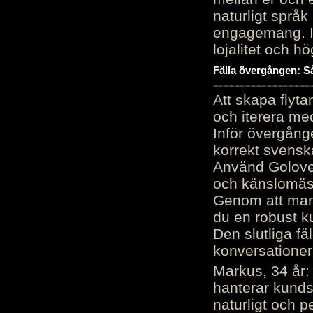
naturligt språk
engagemang. Im
lojalitet och h
Fälla övergången: Så
Att skapa flyt
och iterera me
Inför övergång
korrekt svenska
Använd Golove 
och känslomäss
Genom att manu
du en robust k
Den slutliga fä
konversationer i
Markus, 34 år: 
hanterar kunds
naturligt och pe