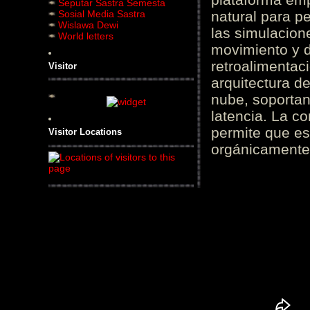
Seputar Sastra Semesta
Sosial Media Sastra
natural para pe
Wislawa Dewi
las simulacion
World letters
movimiento y d
retroalimentaci
Visitor
arquitectura d
nube, soportan
latencia. La c
permite que es
Visitor Locations
orgánicamente 