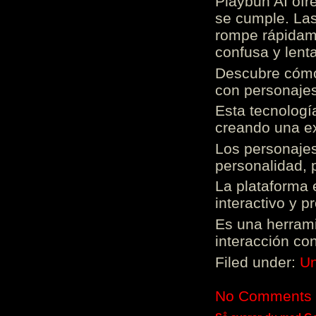
Playbun AI ofr
se cumple. Las
rompe rápidame
confusa y lenta
Descubre cómo 
con personajes
Esta tecnologí
creando una ex
Los personajes
personalidad, 
La plataforma 
interactivo y 
Es una herrami
interacción con
Filed under:
Un
No Comments