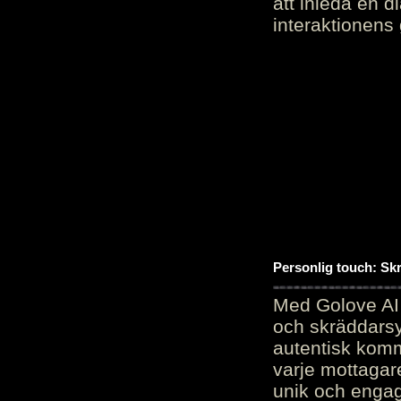
att inleda en d
interaktionens
Personlig touch: Sk
Med Golove AI 
och skräddarsy
autentisk komm
varje mottagar
unik och engag