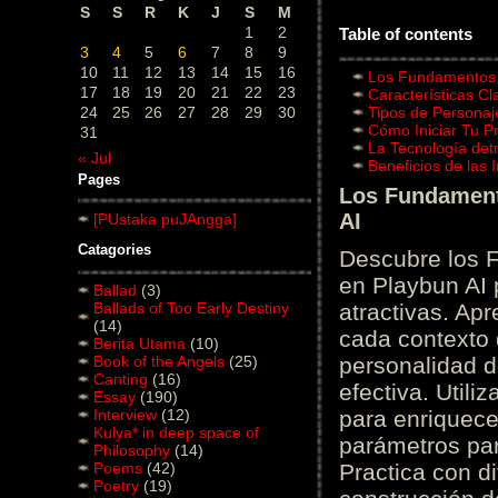
S
S
R
K
J
S
M
1
2
Table of contents
3
4
5
6
7
8
9
10
11
12
13
14
15
16
Los Fundamentos d
17
18
19
20
21
22
23
Características C
24
25
26
27
28
29
30
Tipos de Personaj
Cómo Iniciar Tu P
31
La Tecnología det
« Jul
Beneficios de las
Pages
Los Fundamento
AI
[PUstaka puJAngga]
Catagories
Descubre los 
en Playbun AI 
Ballad
(3)
Ballads of Too Early Destiny
atractivas. Ap
(14)
cada contexto d
Berita Utama
(10)
Book of the Angels
(25)
personalidad d
Canting
(16)
efectiva. Utili
Essay
(190)
Interview
(12)
para enriquece
Kulya* in deep space of
parámetros par
Philosophy
(14)
Poems
(42)
Practica con d
Poetry
(19)