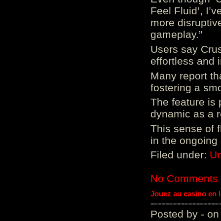
Feel Fluid’, I’
more disruptiv
gameplay.”
Users say Crus
effortless and i
Many report tha
fostering a sm
The feature is p
dynamic as a re
This sense of 
in the ongoing
Filed under:
Un
No Comments
Jouez au casino en 
Posted by - on