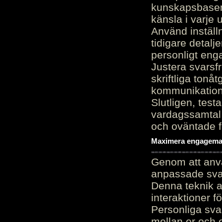
kunskapsbasen
känsla i varje 
Använd inställn
tidigare detalj
personligt en
Justera svarsf
skriftliga tonå
kommunikation
Slutligen, test
vardagssamtal 
och oväntade f
Maximera engagemang
Genom att anvä
anpassade sva
Denna teknik 
interaktioner 
Personliga sva
mellan er och 