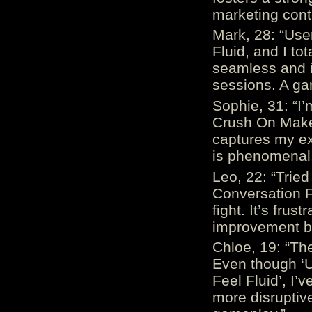
marketing cont
Mark, 28: “Us
Fluid, and I to
seamless and i
sessions. A ga
Sophie, 31: “I
Crush On Makes
captures my ex
is phenomenal.
Leo, 22: “Trie
Conversation Fe
fight. It’s frus
improvement be
Chloe, 19: “The
Even though ‘
Feel Fluid’, I’
more disruptiv