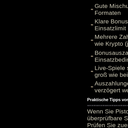
Gute Mischu
Formaten
Klare Bonu
Einsatzlimi
Mehrere Zah
wie Krypto (
Bonusauszah
Einsatzbed
Live-Spiele 
groß wie be
Auszahlunge
verzögert w
Praktische Tipps vo
Wenn Sie Pisto
überprüfbare S
Prüfen Sie zue