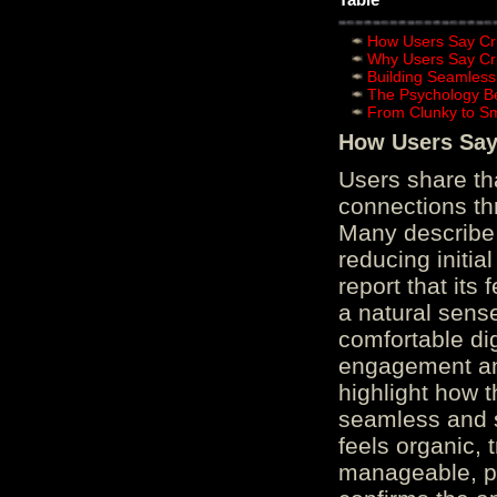
How Users Say Cru
Why Users Say Cru
Building Seamless
The Psychology B
From Clunky to S
How Users Say 
Users share th
connections th
Many describe 
reducing initi
report that its
a natural sens
comfortable di
engagement and
highlight how 
seamless and s
feels organic, 
manageable, pos