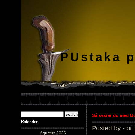
PUstaka 
Så svarar du med Gol
Kalender
Posted by - on
Agustus 2026