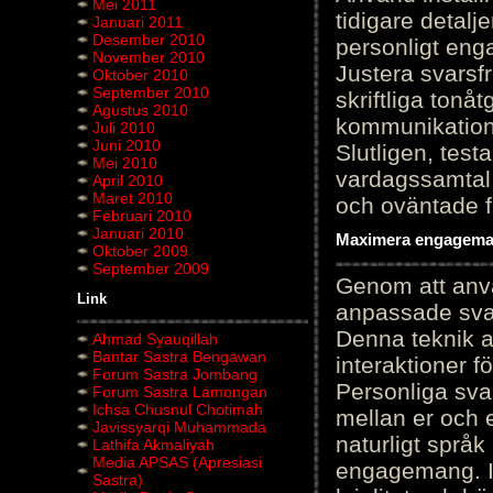
Mei 2011
tidigare detalj
Januari 2011
Desember 2010
personligt en
November 2010
Justera svarsf
Oktober 2010
September 2010
skriftliga tonå
Agustus 2010
kommunikation
Juli 2010
Juni 2010
Slutligen, test
Mei 2010
vardagssamtal 
April 2010
Maret 2010
och oväntade f
Februari 2010
Januari 2010
Maximera engagemang
Oktober 2009
September 2009
Genom att anvä
Link
anpassade sva
Denna teknik 
Ahmad Syauqillah
Bantar Sastra Bengawan
interaktioner 
Forum Sastra Jombang
Personliga sva
Forum Sastra Lamongan
Ichsa Chusnul Chotimah
mellan er och 
Javissyarqi Muhammada
naturligt språk
Lathifa Akmaliyah
Media APSAS (Apresiasi
engagemang. Im
Sastra)