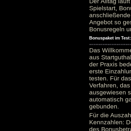
Der Alltag läu
Spielstart, Bon
anschließende
Angebot so ge
Bonusregeln u
Bonuspaket im Test
Das Willkomme
aus Startgutha
der Praxis bed
erste Einzahlu
testen. Für da
Verfahren, das
ausgewiesen sei
automatisch ga
gebunden.
Für die Auszah
Kennzahlen: D
des Bonusbetr