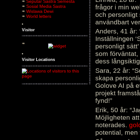
Seputar Sastra Semesta
frågor i min we
Sosial Media Sastra
Wislawa Dewi
och personligt 
World letters
användbart ver
Visitor
Anders, 41 år: 
Inställningen ‘
personligt sätt
som förväntat, 
Visitor Locations
dess långsiktig
Sara, 22 år: “S
skapa personli
Golove AI på et
projekt framstå
fynd!”
Erik, 50 år: “
Möjligheten att
noterades.
gol
potential, men 