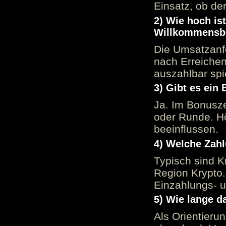
Einsatz, ob der
2) Wie hoch is
Willkommensb
Die Umsatzanfo
nach Erreiche
auszahlbar spi
3) Gibt es ein
Ja. Im Bonusze
oder Runde. H
beeinflussen.
4) Welche Zah
Typisch sind K
Region Krypto.
Einzahlungs- 
5) Wie lange d
Als Orientieru