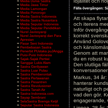
lojalitet och h
Media Dunia Sastra
Media Jawa Timur
Fälla övergången: Så
Media Lamongan
Media Ponorogo
Media Sastra Indonesia
Att skapa flyt
Media Sastra Nusantara
och iterera me
Media Seputar Indonesia
Media Seputar Pendidikan
Inför övergång
Nurel Javissyarqi
korrekt svenska
Nurel Javissyarqi dan Para
Apresian
Använd Golove 
Pasar Seni Indonesia
och känslomäss
Pembebasan Sastra
Penerbit PUstaka puJAngga
Genom att manu
Puisi-Puisi Indonesia
du en robust k
Sajak-Sajak Pertiwi
Sanggar Lukis Alam
Den slutliga fä
Sastra Gerilyawan
konversationer i
Sastra Luar Pulau
Sastra Pemberontak
Markus, 34 år: 
Sastra Perlawanan
Sastra Pesantren
hanterar kunds
Sastra Revolusioner
naturligt och pe
Sastra Tanah Air
Sastra-Indonesia.com
vad den gör. 
Sayap Sembrani
engagerande, v
SelaSastra Boenga Ketjil
Seputar Sastra Indonesia
Linnea, 28 år: 