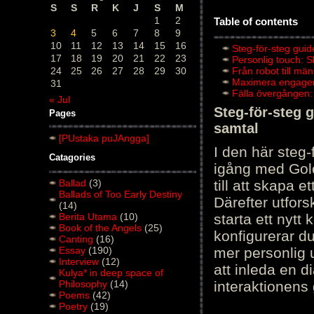
S
S
R
K
J
S
M
1
2
Table of contents
3
4
5
6
7
8
9
10
11
12
13
14
15
16
Steg-för-steg guid
17
18
19
20
21
22
23
Personlig touch: 
24
25
26
27
28
29
30
Från robot till mä
Maximera engagema
31
Fälla övergången:
« Jul
Steg-för-steg 
Pages
samtal
[PUstaka puJAngga]
I den här steg
Catagories
igång med Golov
Ballad
(3)
till att skapa 
Ballads of Too Early Destiny
Därefter utfors
(14)
Berita Utama
(10)
starta ett nytt
Book of the Angels
(25)
konfigurerar d
Canting
(16)
Essay
(190)
mer personlig 
Interview
(12)
att inleda en d
Kulya* in deep space of
Philosophy
(14)
interaktionens
Poems
(42)
Poetry
(19)