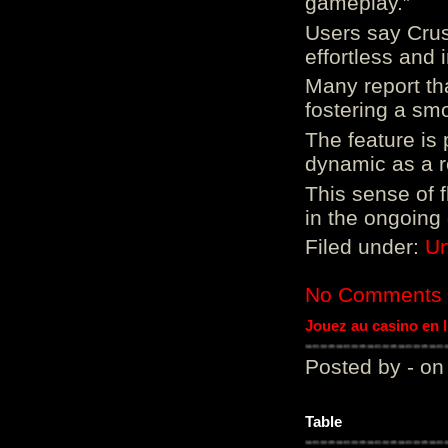
gameplay.”
Users say Crus
effortless and i
Many report tha
fostering a sm
The feature is p
dynamic as a re
This sense of 
in the ongoing
Filed under:
Un
No Comments
Jouez au casino en 
Posted by - on
Table