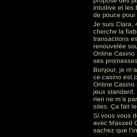
propose des ja
intuitive et l
de pouce pour
Je suis Clara, 
cherche la fiabi
transactions es
renouvelée so
Online Casino 
ses promesses.
Bonjour, je m’
ce casino est 
Online Casino 
jeux standard. 
rien ne m’a pa
sites. Ça fait l
Si vous vous 
avec Maxxed On
sachez que l’in