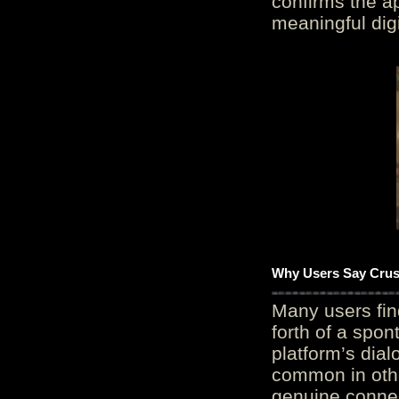
confirms the ap
meaningful digi
Why Users Say Crush
Many users fin
forth of a spo
platform’s dial
common in othe
genuine connec