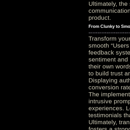
Ultimately, the
communication c
product.
From Clunky to Smo
Transform you
smooth “Users
feedback system
sentiment and 
their own word
to build trust 
Displaying auth
conversion rat
The implementa
intrusive promp
experiences. L
testimonials th
Ultimately, tr
fosters a stro