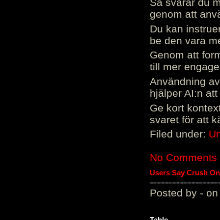
Så svarar du me
genom att använ
Du kan instrue
be den vara mer
Genom att form
till mer engag
Användning av 
hjälper AI:n at
Ge kort kontext
svaret för att 
Filed under:
Un
No Comments
Users Say Crush On 
Posted by - on
Table