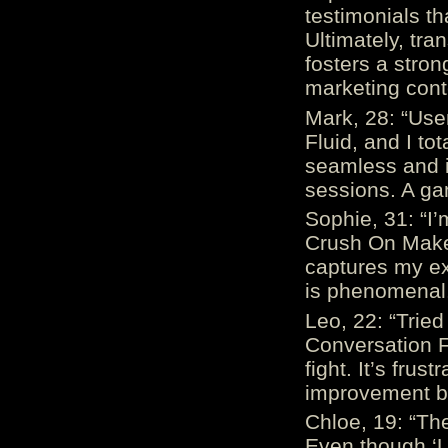
testimonials th
Ultimately, tr
fosters a stro
marketing cont
Mark, 28: “Us
Fluid, and I to
seamless and i
sessions. A ga
Sophie, 31: “I
Crush On Makes
captures my ex
is phenomenal.
Leo, 22: “Trie
Conversation Fe
fight. It’s frus
improvement be
Chloe, 19: “The
Even though ‘