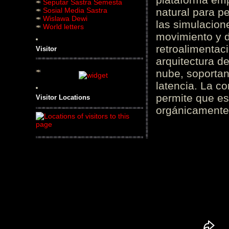
Seputar Sastra Semesta
Sosial Media Sastra
natural para pe
Wislawa Dewi
las simulacion
World letters
movimiento y d
retroalimentaci
Visitor
arquitectura d
nube, soportan
latencia. La c
permite que es
Visitor Locations
orgánicamente 