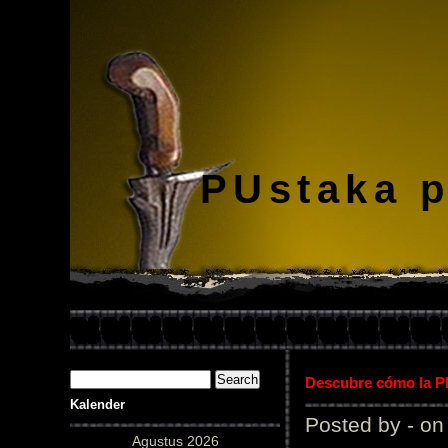
PUstaka 
Descubre cómo la Pl
Kalender
Posted by - on
Agustus 2026