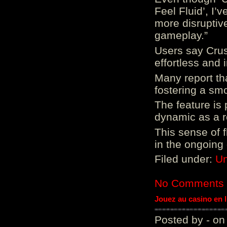
Feel Fluid’, I’
more disruptiv
gameplay.”
Users say Crus
effortless and i
Many report tha
fostering a sm
The feature is p
dynamic as a re
This sense of 
in the ongoing
Filed under:
Un
No Comments
Jouez au casino en 
Posted by - on