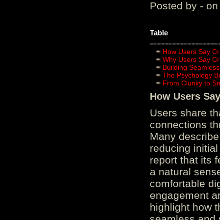
Posted by - on
Table
How Users Say Cru
Why Users Say Cru
Building Seamless
The Psychology B
From Clunky to S
How Users Say 
Users share th
connections th
Many describe 
reducing initi
report that its
a natural sens
comfortable di
engagement and
highlight how 
seamless and s