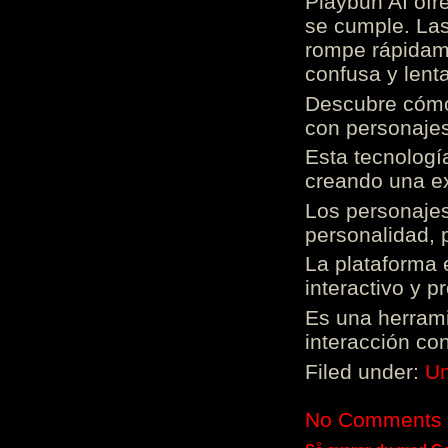
Playbun AI ofr
se cumple. Las
rompe rápidame
confusa y lenta
Descubre cómo 
con personajes
Esta tecnologí
creando una ex
Los personajes
personalidad, 
La plataforma 
interactivo y 
Es una herrami
interacción con
Filed under:
Un
No Comments