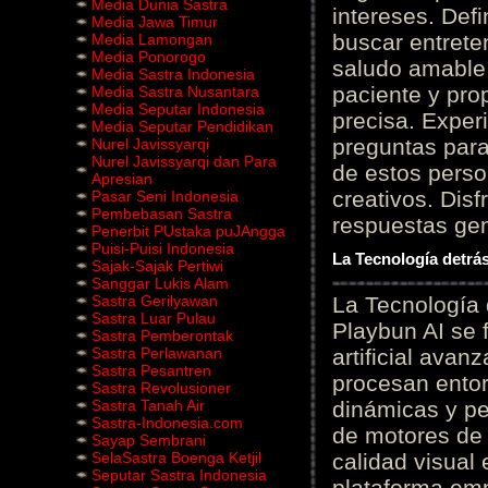
Media Dunia Sastra
intereses. Defi
Media Jawa Timur
buscar entrete
Media Lamongan
Media Ponorogo
saludo amable 
Media Sastra Indonesia
paciente y prop
Media Sastra Nusantara
Media Seputar Indonesia
precisa. Experi
Media Seputar Pendidikan
preguntas para
Nurel Javissyarqi
Nurel Javissyarqi dan Para
de estos perso
Apresian
creativos. Disf
Pasar Seni Indonesia
Pembebasan Sastra
respuestas gene
Penerbit PUstaka puJAngga
Puisi-Puisi Indonesia
La Tecnología detrás
Sajak-Sajak Pertiwi
Sanggar Lukis Alam
Sastra Gerilyawan
La Tecnología 
Sastra Luar Pulau
Playbun AI se 
Sastra Pemberontak
Sastra Perlawanan
artificial ava
Sastra Pesantren
procesan entor
Sastra Revolusioner
Sastra Tanah Air
dinámicas y pe
Sastra-Indonesia.com
de motores de 
Sayap Sembrani
SelaSastra Boenga Ketjil
calidad visual
Seputar Sastra Indonesia
plataforma em