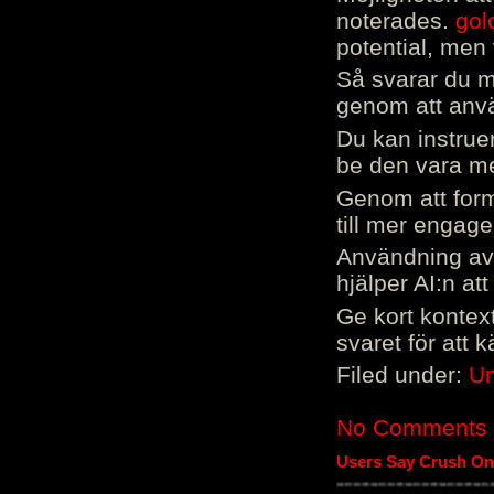
noterades.
gol
potential, men 
Så svarar du me
genom att använ
Du kan instrue
be den vara mer
Genom att form
till mer engag
Användning av 
hjälper AI:n at
Ge kort kontext
svaret för att 
Filed under:
Un
No Comments
Users Say Crush On 