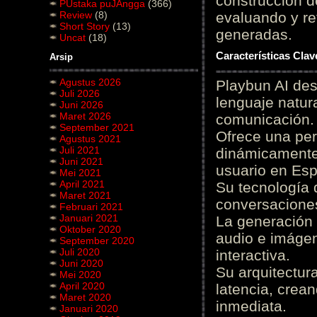
construcción de
PUstaka puJAngga
(366)
Review
(8)
evaluando y re
Short Story
(13)
generadas.
Uncat
(18)
Características Cla
Arsip
Agustus 2026
Playbun AI des
Juli 2026
lenguaje natur
Juni 2026
Maret 2026
comunicación.
September 2021
Ofrece una pe
Agustus 2021
Juli 2021
dinámicamente 
Juni 2021
usuario en Es
Mei 2021
April 2021
Su tecnología 
Maret 2021
conversaciones
Februari 2021
Januari 2021
La generación 
Oktober 2020
audio e imágen
September 2020
Juli 2020
interactiva.
Juni 2020
Su arquitectur
Mei 2020
April 2020
latencia, crea
Maret 2020
inmediata.
Januari 2020