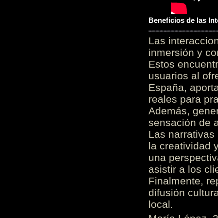
Beneficios de las I
Las interacci
inmersión y co
Estos encuentr
usuarios al of
España, aporta
reales para pra
Además, gener
sensación de a
Las narrativas
la creatividad 
una perspectiv
asistir a los c
Finalmente, re
difusión cultur
local.