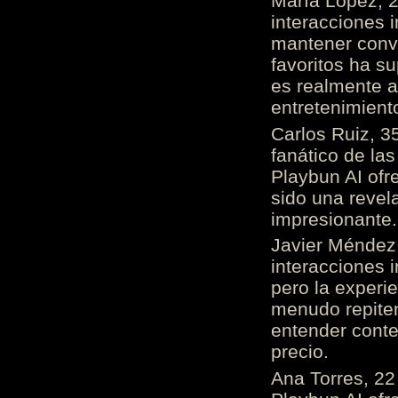
María López, 2
interacciones 
mantener conv
favoritos ha s
es realmente 
entretenimient
Carlos Ruiz, 3
fanático de las
Playbun AI ofr
sido una revel
impresionante
Javier Méndez,
interacciones 
pero la experi
menudo repiten 
entender cont
precio.
Ana Torres, 2