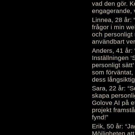
vad den gör. 
engagerande, v
Linnea, 28 år: 
frågor i min we
och personligt 
användbart ver
Anders, 41 år: 
Inställningen ‘
personligt sätt
som förväntat, 
dess långsiktig
Sara, 22 år: “S
skapa personli
Golove AI på et
projekt framstå
fynd!”
Erik, 50 år: “
Möjligheten att