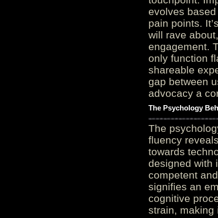
evolves based 
pain points. It
will rave about
engagement. Th
only function 
shareable expe
gap between us
advocacy a cor
The Psychology Beh
The psycholog
fluency reveals
towards techno
designed with 
competent and 
signifies an em
cognitive proc
strain, making 