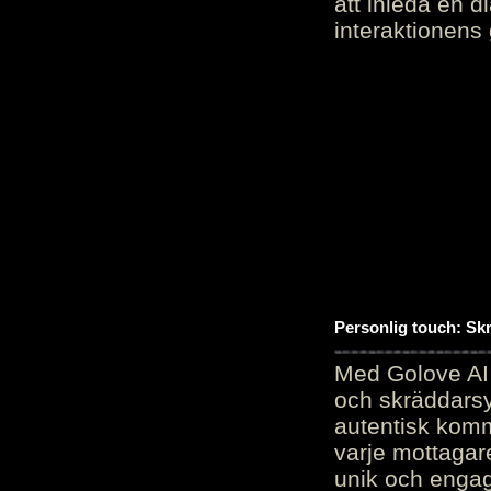
att inleda en d
interaktionens
Personlig touch: Sk
Med Golove AI 
och skräddarsy
autentisk komm
varje mottagar
unik och engag