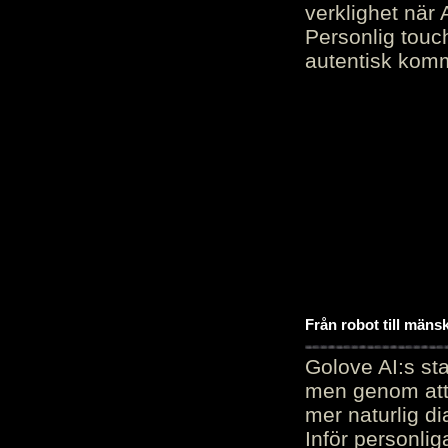
verklighet när 
Personlig touc
autentisk kommu
Från robot till mäns
Golove AI:s sta
men genom att 
mer naturlig di
Inför personli