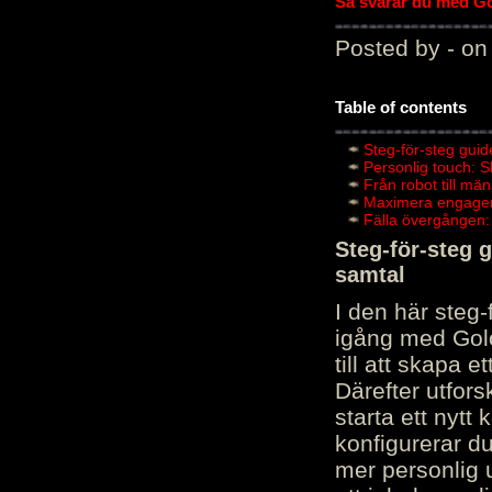
Så svarar du med Gol
Posted by - on
Table of contents
Steg-för-steg guid
Personlig touch: 
Från robot till mä
Maximera engagema
Fälla övergången:
Steg-för-steg 
samtal
I den här steg
igång med Golov
till att skapa 
Därefter utfors
starta ett nytt
konfigurerar d
mer personlig 