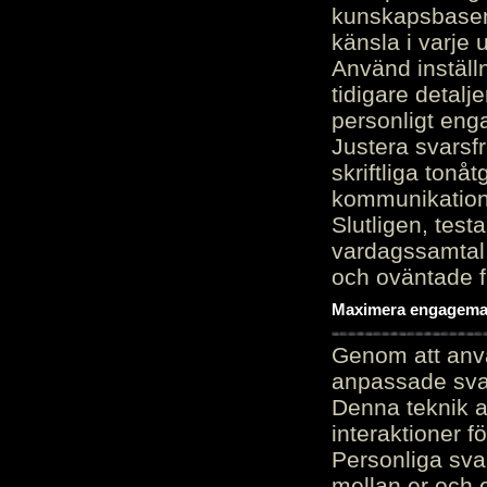
kunskapsbasen
känsla i varje 
Använd inställn
tidigare detalj
personligt en
Justera svarsf
skriftliga tonå
kommunikation
Slutligen, test
vardagssamtal 
och oväntade f
Maximera engagemang
Genom att anvä
anpassade sva
Denna teknik 
interaktioner 
Personliga sva
mellan er och 