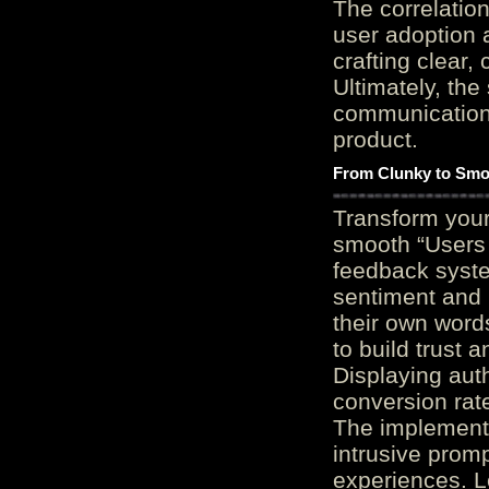
The correlation
user adoption 
crafting clear, 
Ultimately, the
communication c
product.
From Clunky to Smo
Transform you
smooth “Users
feedback system
sentiment and 
their own word
to build trust 
Displaying auth
conversion rat
The implementa
intrusive promp
experiences. L