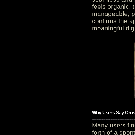
feels organic, 
manageable, pos
confirms the ap
meaningful digi
Why Users Say Crush
Many users fin
forth of a spo