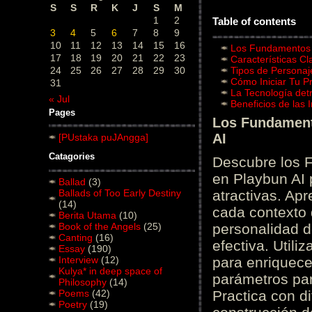
S
S
R
K
J
S
M
1
2
Table of contents
3
4
5
6
7
8
9
10
11
12
13
14
15
16
Los Fundamentos d
17
18
19
20
21
22
23
Características C
24
25
26
27
28
29
30
Tipos de Personaj
Cómo Iniciar Tu P
31
La Tecnología det
« Jul
Beneficios de las
Pages
Los Fundamento
AI
[PUstaka puJAngga]
Catagories
Descubre los 
en Playbun AI 
Ballad
(3)
Ballads of Too Early Destiny
atractivas. Ap
(14)
cada contexto d
Berita Utama
(10)
Book of the Angels
(25)
personalidad d
Canting
(16)
efectiva. Utili
Essay
(190)
Interview
(12)
para enriquece
Kulya* in deep space of
parámetros par
Philosophy
(14)
Poems
(42)
Practica con d
Poetry
(19)