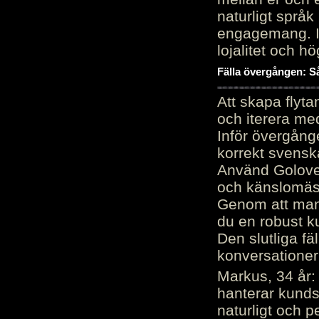
naturligt språk
engagemang. Im
lojalitet och h
Fälla övergången: Så
Att skapa flyt
och iterera me
Inför övergång
korrekt svenska
Använd Golove 
och känslomäss
Genom att manu
du en robust k
Den slutliga fä
konversationer i
Markus, 34 år: 
hanterar kunds
naturligt och pe