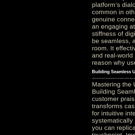
platform’s dial
common in othe
genuine connec
an engaging at
stiffness of di
be seamless, a
room. It effect
and real-world 
reason why user
Building Seamless U
Mastering the 
Building Seaml
customer prais
transforms cas
for intuitive in
systematically
you can replic
touchpoint. Im