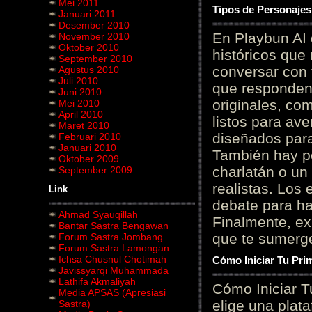
Mei 2011
Tipos de Personajes
Januari 2011
Desember 2010
En Playbun AI 
November 2010
Oktober 2010
históricos que
September 2010
conversar con f
Agustus 2010
Juli 2010
que responden 
Juni 2010
originales, com
Mei 2010
April 2010
listos para av
Maret 2010
diseñados para
Februari 2010
Januari 2010
También hay p
Oktober 2009
charlatán o un
September 2009
realistas. Los
Link
debate para hab
Ahmad Syauqillah
Finalmente, ex
Bantar Sastra Bengawan
que te sumerge
Forum Sastra Jombang
Forum Sastra Lamongan
Ichsa Chusnul Chotimah
Cómo Iniciar Tu Pri
Javissyarqi Muhammada
Lathifa Akmaliyah
Cómo Iniciar T
Media APSAS (Apresiasi
elige una plat
Sastra)