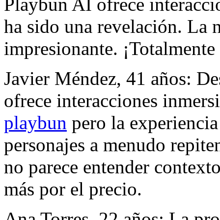
Playbun AI ofrece interacci
ha sido una revelación. La n
impresionante. ¡Totalment
Javier Méndez, 41 años: De
ofrece interacciones inmers
playbun
pero la experiencia
personajes a menudo repiten f
no parece entender context
más por el precio.
Ana Torres, 22 años: La pr