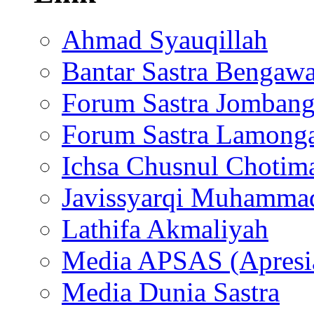
Ahmad Syauqillah
Bantar Sastra Bengaw
Forum Sastra Jomban
Forum Sastra Lamong
Ichsa Chusnul Chotim
Javissyarqi Muhamma
Lathifa Akmaliyah
Media APSAS (Apresia
Media Dunia Sastra