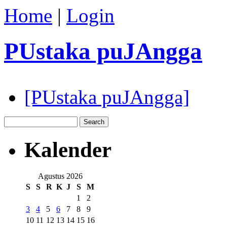
Home
|
Login
PUstaka puJAngga
[PUstaka puJAngga]
Kalender
Agustus 2026
S
S
R
K
J
S
M
1
2
3
4
5
6
7
8
9
10
11
12
13
14
15
16