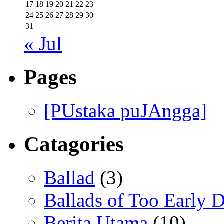
17
18
19
20
21
22
23
24
25
26
27
28
29
30
31
« Jul
Pages
[PUstaka puJAngga]
Catagories
Ballad
(3)
Ballads of Too Early D
Berita Utama
(10)