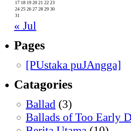
17
18
19
20
21
22
23
24
25
26
27
28
29
30
31
« Jul
Pages
[PUstaka puJAngga]
Catagories
Ballad
(3)
Ballads of Too Early D
Berita Utama
(10)