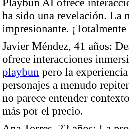
Playbun AI ofrece interacci
ha sido una revelación. La n
impresionante. ¡Totalment
Javier Méndez, 41 años: De
ofrece interacciones inmers
playbun
pero la experiencia
personajes a menudo repiten f
no parece entender context
más por el precio.
Ana Torres, 22 años: La pr