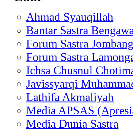
Ahmad Syauqillah
Bantar Sastra Bengaw
Forum Sastra Jomban
Forum Sastra Lamong
Ichsa Chusnul Chotim
Javissyarqi Muhamma
Lathifa Akmaliyah
Media APSAS (Apresia
Media Dunia Sastra