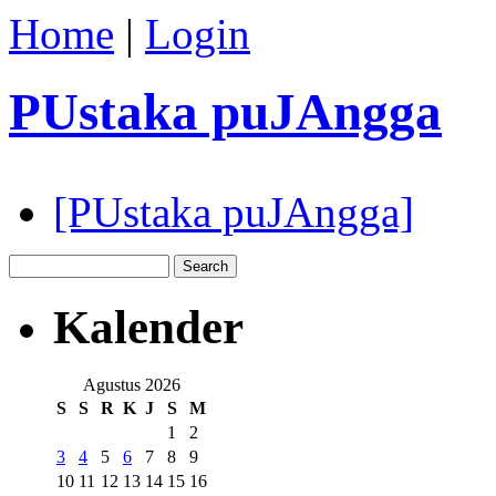
Home
|
Login
PUstaka puJAngga
[PUstaka puJAngga]
Kalender
Agustus 2026
S
S
R
K
J
S
M
1
2
3
4
5
6
7
8
9
10
11
12
13
14
15
16