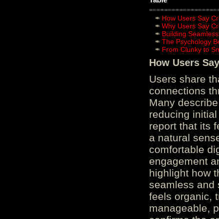
How Users Say Cru
Why Users Say Cru
Building Seamless
The Psychology B
From Clunky to S
How Users Say 
Users share th
connections th
Many describe 
reducing initi
report that its
a natural sens
comfortable di
engagement and
highlight how 
seamless and s
feels organic, 
manageable, pos