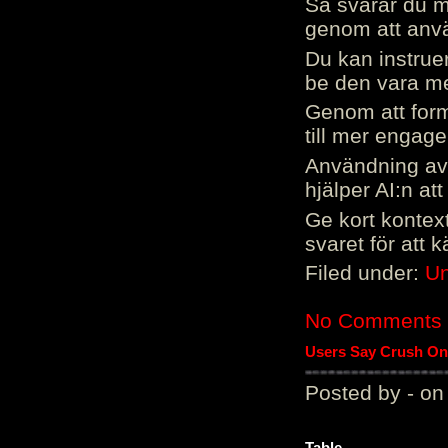
Så svarar du me
genom att använ
Du kan instrue
be den vara mer
Genom att form
till mer engag
Användning av 
hjälper AI:n at
Ge kort kontext
svaret för att 
Filed under:
Un
No Comments
Users Say Crush On 
Posted by - on
Table