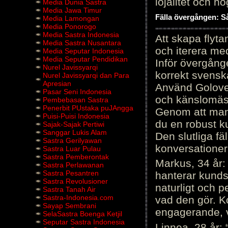
lojalitet och h
Media Dunia Sastra
Media Jawa Timur
Fälla övergången: Så
Media Lamongan
Media Ponorogo
Media Sastra Indonesia
Att skapa flyt
Media Sastra Nusantara
och iterera me
Media Seputar Indonesia
Media Seputar Pendidikan
Inför övergång
Nurel Javissyarqi
korrekt svenska
Nurel Javissyarqi dan Para
Apresian
Använd Golove 
Pasar Seni Indonesia
och känslomäss
Pembebasan Sastra
Penerbit PUstaka puJAngga
Genom att manu
Puisi-Puisi Indonesia
du en robust k
Sajak-Sajak Pertiwi
Sanggar Lukis Alam
Den slutliga fä
Sastra Gerilyawan
konversationer i
Sastra Luar Pulau
Sastra Pemberontak
Markus, 34 år: 
Sastra Perlawanan
Sastra Pesantren
hanterar kunds
Sastra Revolusioner
naturligt och pe
Sastra Tanah Air
Sastra-Indonesia.com
vad den gör. 
Sayap Sembrani
engagerande, v
SelaSastra Boenga Ketjil
Seputar Sastra Indonesia
Linnea, 28 år: 