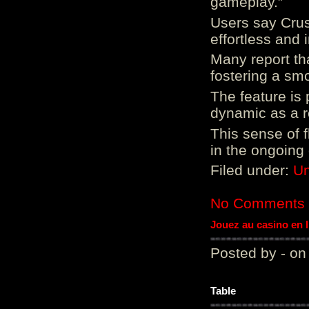
gameplay.”
Users say Crus
effortless and i
Many report tha
fostering a sm
The feature is p
dynamic as a re
This sense of 
in the ongoing
Filed under:
Un
No Comments
Jouez au casino en 
Posted by - on
Table