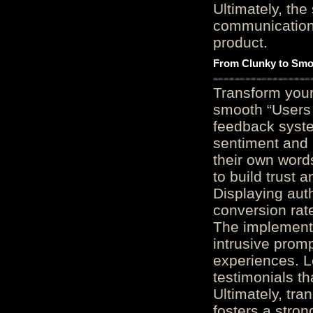
Ultimately, the
communication c
product.
From Clunky to Smo
Transform you
smooth “Users
feedback system
sentiment and 
their own word
to build trust 
Displaying auth
conversion rat
The implementa
intrusive promp
experiences. L
testimonials th
Ultimately, tr
fosters a stro