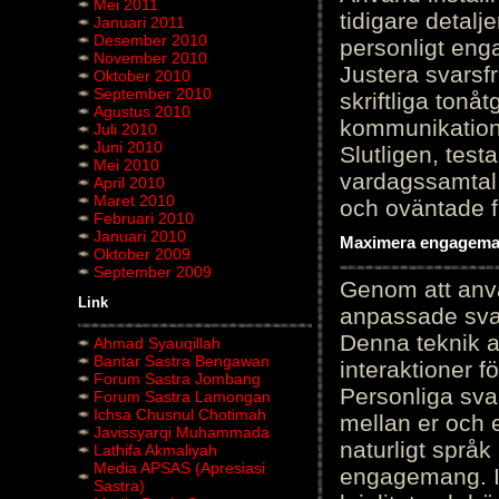
Mei 2011
tidigare detalj
Januari 2011
Desember 2010
personligt en
November 2010
Justera svarsf
Oktober 2010
September 2010
skriftliga tonå
Agustus 2010
kommunikation
Juli 2010
Juni 2010
Slutligen, test
Mei 2010
vardagssamtal 
April 2010
Maret 2010
och oväntade f
Februari 2010
Januari 2010
Maximera engagemang
Oktober 2009
September 2009
Genom att anvä
Link
anpassade sva
Denna teknik 
Ahmad Syauqillah
Bantar Sastra Bengawan
interaktioner 
Forum Sastra Jombang
Personliga sva
Forum Sastra Lamongan
Ichsa Chusnul Chotimah
mellan er och 
Javissyarqi Muhammada
naturligt språk
Lathifa Akmaliyah
Media APSAS (Apresiasi
engagemang. Im
Sastra)