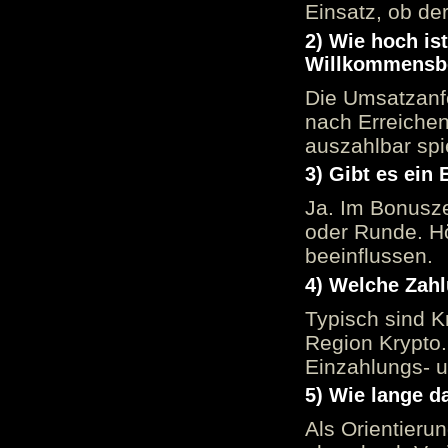
Einsatz, ob der
2) Wie hoch is
Willkommensb
Die Umsatzanfo
nach Erreiche
auszahlbar spi
3) Gibt es ein
Ja. Im Bonusze
oder Runde. H
beeinflussen.
4) Welche Zah
Typisch sind K
Region Krypto.
Einzahlungs- 
5) Wie lange d
Als Orientieru