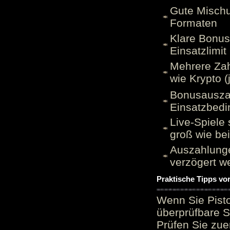
Gute Mischu
Formaten
Klare Bonu
Einsatzlimi
Mehrere Zah
wie Krypto (
Bonusauszah
Einsatzbed
Live-Spiele 
groß wie be
Auszahlunge
verzögert w
Praktische Tipps vo
Wenn Sie Pisto
überprüfbare S
Prüfen Sie zue