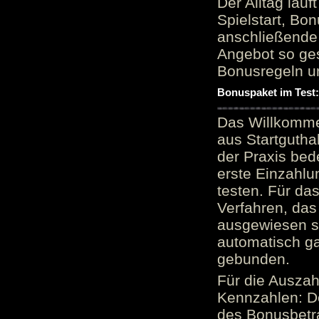
Der Alltag läu
Spielstart, Bon
anschließende
Angebot so ge
Bonusregeln u
Bonuspaket im Test
Das Willkomme
aus Startgutha
der Praxis bed
erste Einzahlu
testen. Für da
Verfahren, das
ausgewiesen sei
automatisch ga
gebunden.
Für die Auszah
Kennzahlen: D
des Bonusbetr