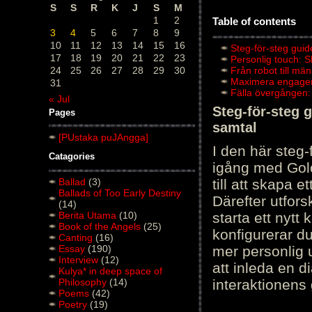
S
S
R
K
J
S
M
1
2
Table of contents
3
4
5
6
7
8
9
10
11
12
13
14
15
16
Steg-för-steg guid
17
18
19
20
21
22
23
Personlig touch: 
24
25
26
27
28
29
30
Från robot till mä
Maximera engagema
31
Fälla övergången:
« Jul
Steg-för-steg 
Pages
samtal
[PUstaka puJAngga]
I den här steg
Catagories
igång med Golov
Ballad
(3)
till att skapa 
Ballads of Too Early Destiny
Därefter utfors
(14)
Berita Utama
(10)
starta ett nytt
Book of the Angels
(25)
konfigurerar d
Canting
(16)
Essay
(190)
mer personlig 
Interview
(12)
att inleda en d
Kulya* in deep space of
Philosophy
(14)
interaktionens
Poems
(42)
Poetry
(19)