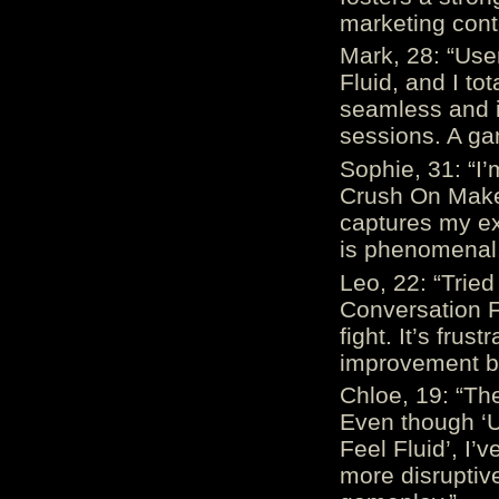
marketing cont
Mark, 28: “Us
Fluid, and I to
seamless and i
sessions. A ga
Sophie, 31: “I
Crush On Makes
captures my ex
is phenomenal.
Leo, 22: “Trie
Conversation Fe
fight. It’s frus
improvement be
Chloe, 19: “The
Even though ‘
Feel Fluid’, I’
more disruptiv