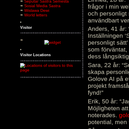
Seputar Sastra Semesta
frågor i min we
Sosial Media Sastra
Wislawa Dewi
och personligt 
World letters
användbart ver
Visitor
Anders, 41 år: 
Inställningen ‘
personligt sätt
som förväntat, 
Visitor Locations
dess långsiktig
Sara, 22 år: “S
skapa personli
Golove AI på et
projekt framstå
fynd!”
Erik, 50 år: “
Möjligheten att
noterades.
gol
potential, men 