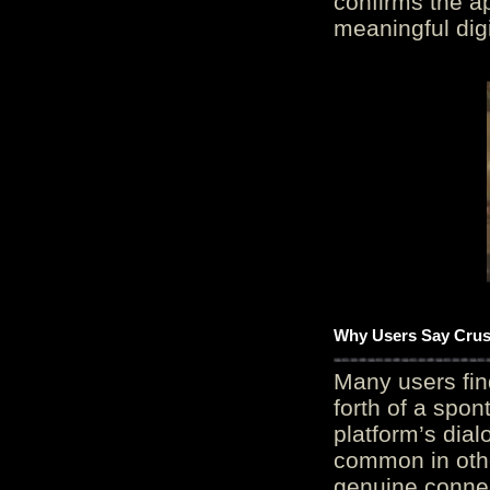
confirms the ap
meaningful digi
Why Users Say Crush
Many users fin
forth of a spo
platform’s dial
common in othe
genuine connec