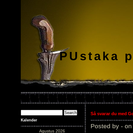
PUstaka 
Så svarar du med Gol
Kalender
Posted by - on
Agustus 2026