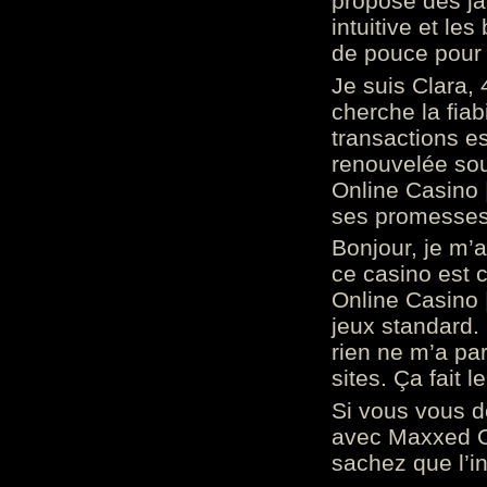
propose des ja
intuitive et l
de pouce pour
Je suis Clara, 
cherche la fiabi
transactions es
renouvelée so
Online Casino 
ses promesses.
Bonjour, je m’
ce casino est 
Online Casino 
jeux standard. 
rien ne m’a pa
sites. Ça fait l
Si vous vous 
avec Maxxed On
sachez que l’in