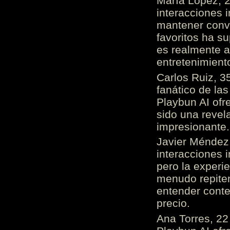
María López, 2
interacciones 
mantener conv
favoritos ha s
es realmente 
entretenimient
Carlos Ruiz, 3
fanático de las
Playbun AI ofr
sido una revel
impresionante
Javier Méndez,
interacciones 
pero la experi
menudo repiten 
entender cont
precio.
Ana Torres, 2