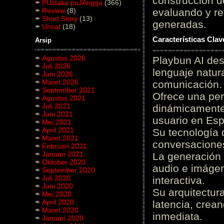
construcción de
PUstaka puJAngga
(366)
Review
(8)
evaluando y re
Short Story
(13)
generadas.
Uncat
(18)
Características Cla
Arsip
Agustus 2026
Playbun AI des
Juli 2026
lenguaje natur
Juni 2026
Maret 2026
comunicación.
September 2021
Ofrece una pe
Agustus 2021
Juli 2021
dinámicamente 
Juni 2021
usuario en Es
Mei 2021
April 2021
Su tecnología 
Maret 2021
conversaciones
Februari 2021
Januari 2021
La generación 
Oktober 2020
audio e imágen
September 2020
Juli 2020
interactiva.
Juni 2020
Su arquitectur
Mei 2020
April 2020
latencia, crea
Maret 2020
inmediata.
Januari 2020