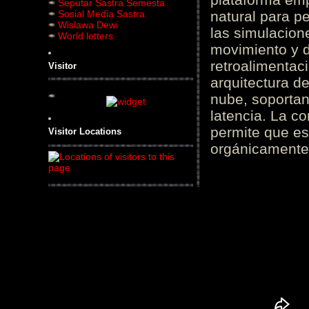
Seputar Sastra Semesta
Sosial Media Sastra
natural para pe
Wislawa Dewi
las simulacion
World letters
movimiento y d
retroalimentaci
Visitor
arquitectura d
nube, soportan
latencia. La c
permite que es
Visitor Locations
orgánicamente 