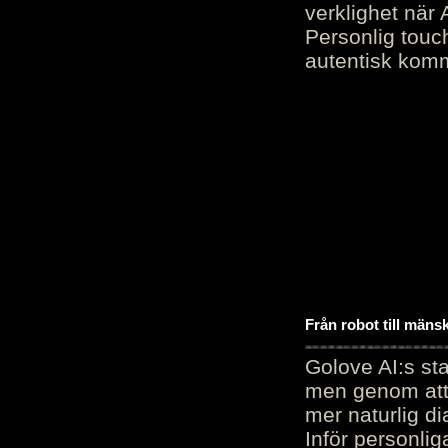
verklighet när 
Personlig touc
autentisk kommu
Från robot till mäns
Golove AI:s sta
men genom att 
mer naturlig di
Inför personli