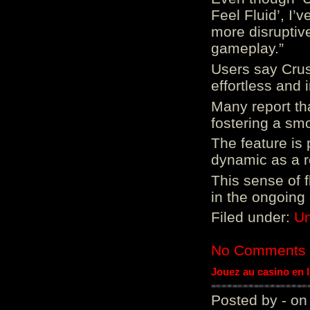
Feel Fluid’, I’
more disruptiv
gameplay.”
Users say Crus
effortless and i
Many report tha
fostering a sm
The feature is p
dynamic as a re
This sense of 
in the ongoing
Filed under:
Un
No Comments
Jouez au casino en 
Posted by - on