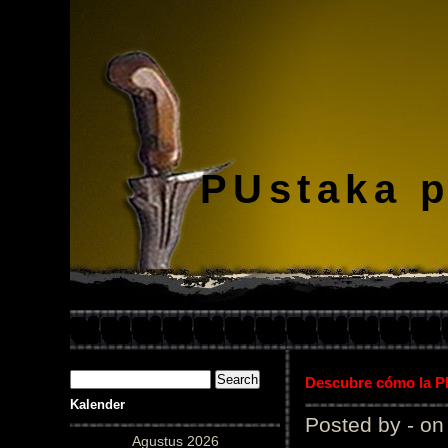
PUstaka 
Descubre cómo la Pl
Kalender
Posted by - on
Agustus 2026