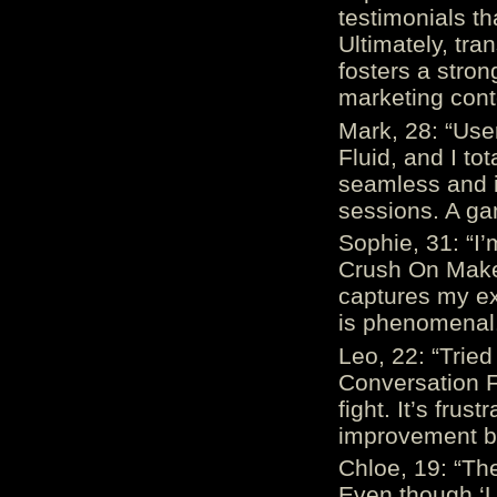
testimonials th
Ultimately, tr
fosters a stro
marketing cont
Mark, 28: “Us
Fluid, and I to
seamless and i
sessions. A ga
Sophie, 31: “I
Crush On Makes
captures my ex
is phenomenal.
Leo, 22: “Trie
Conversation Fe
fight. It’s frus
improvement be
Chloe, 19: “The
Even though ‘