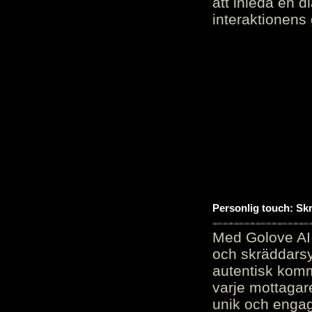
att inleda en d
interaktionens
Personlig touch: Sk
Med Golove AI 
och skräddarsy
autentisk komm
varje mottagar
unik och engag