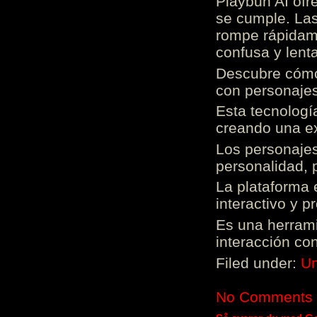
Playbun AI ofr
se cumple. Las
rompe rápidame
confusa y lenta
Descubre cómo 
con personajes
Esta tecnologí
creando una ex
Los personajes
personalidad, 
La plataforma 
interactivo y 
Es una herrami
interacción con
Filed under:
Un
No Comments