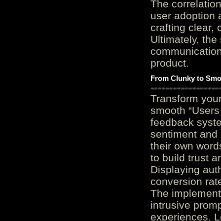
The correlation
user adoption 
crafting clear, 
Ultimately, the
communication c
product.
From Clunky to Smo
Transform you
smooth “Users
feedback system
sentiment and 
their own word
to build trust 
Displaying auth
conversion rat
The implementa
intrusive promp
experiences. L