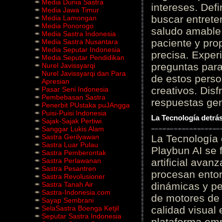
Media Dunia Sastra
intereses. Defi
Media Jawa Timur
buscar entrete
Media Lamongan
Media Ponorogo
saludo amable 
Media Sastra Indonesia
paciente y prop
Media Sastra Nusantara
Media Seputar Indonesia
precisa. Experi
Media Seputar Pendidikan
preguntas para
Nurel Javissyarqi
Nurel Javissyarqi dan Para
de estos perso
Apresian
creativos. Disf
Pasar Seni Indonesia
Pembebasan Sastra
respuestas gene
Penerbit PUstaka puJAngga
Puisi-Puisi Indonesia
La Tecnología detrás
Sajak-Sajak Pertiwi
Sanggar Lukis Alam
Sastra Gerilyawan
La Tecnología 
Sastra Luar Pulau
Playbun AI se 
Sastra Pemberontak
Sastra Perlawanan
artificial ava
Sastra Pesantren
procesan entor
Sastra Revolusioner
Sastra Tanah Air
dinámicas y pe
Sastra-Indonesia.com
de motores de 
Sayap Sembrani
SelaSastra Boenga Ketjil
calidad visual
Seputar Sastra Indonesia
plataforma em