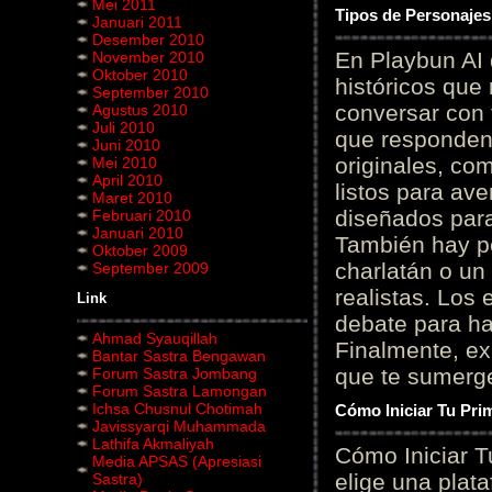
Mei 2011
Tipos de Personajes
Januari 2011
Desember 2010
En Playbun AI 
November 2010
Oktober 2010
históricos que
September 2010
conversar con f
Agustus 2010
Juli 2010
que responden 
Juni 2010
originales, com
Mei 2010
April 2010
listos para av
Maret 2010
diseñados para
Februari 2010
Januari 2010
También hay p
Oktober 2009
charlatán o un
September 2009
realistas. Los
Link
debate para hab
Ahmad Syauqillah
Finalmente, ex
Bantar Sastra Bengawan
que te sumerge
Forum Sastra Jombang
Forum Sastra Lamongan
Ichsa Chusnul Chotimah
Cómo Iniciar Tu Pri
Javissyarqi Muhammada
Lathifa Akmaliyah
Cómo Iniciar T
Media APSAS (Apresiasi
elige una plat
Sastra)