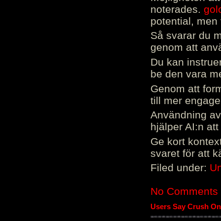
noterades.
gol
potential, men 
Så svarar du me
genom att använ
Du kan instrue
be den vara mer
Genom att form
till mer engag
Användning av 
hjälper AI:n at
Ge kort kontext
svaret för att 
Filed under:
Un
No Comments
Users Say Crush On 