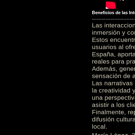
Beneficios de las I
Las interacci
inmersión y co
Estos encuentr
usuarios al of
España, aporta
reales para pra
Además, gener
sensación de a
Las narrativas
la creatividad 
una perspectiv
asistir a los c
Finalmente, re
difusión cultur
local.