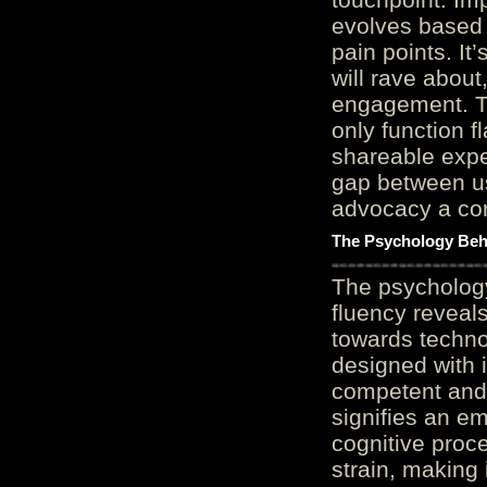
evolves based 
pain points. It
will rave about
engagement. Th
only function 
shareable expe
gap between us
advocacy a cor
The Psychology Beh
The psycholog
fluency reveals
towards techno
designed with 
competent and 
signifies an em
cognitive proc
strain, making 