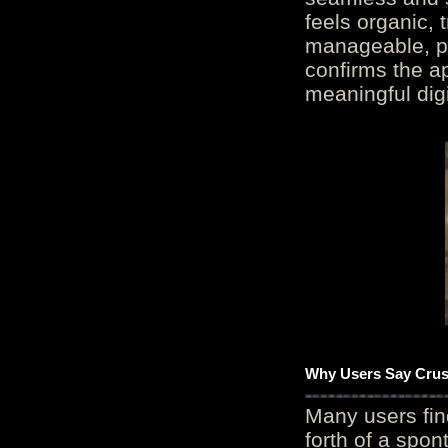
feels organic, 
manageable, pos
confirms the ap
meaningful digi
Why Users Say Crush
Many users fin
forth of a spo