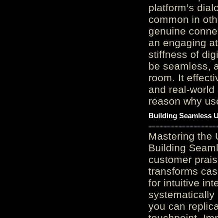
platform’s dial
common in othe
genuine connec
an engaging at
stiffness of di
be seamless, a
room. It effect
and real-world 
reason why user
Building Seamless U
Mastering the 
Building Seaml
customer prais
transforms cas
for intuitive in
systematically
you can replic
touchpoint. Im