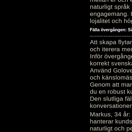
naturligt språk
engagemang. Im
lojalitet och h
Fälla övergången: Så
Att skapa flyt
och iterera me
Inför övergång
korrekt svenska
Använd Golove 
och känslomäss
Genom att manu
du en robust k
Den slutliga fä
konversationer i
Markus, 34 år: 
hanterar kunds
naturligt och pe