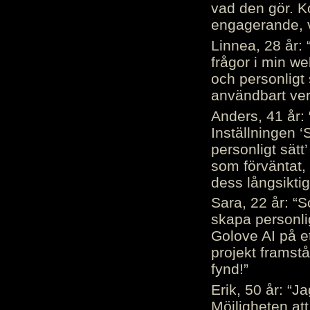
vad den gör. 
engagerande, v
Linnea, 28 år: 
frågor i min we
och personligt 
användbart ver
Anders, 41 år: 
Inställningen ‘
personligt sätt
som förväntat, 
dess långsiktig
Sara, 22 år: “S
skapa personli
Golove AI på et
projekt framstå
fynd!”
Erik, 50 år: “
Möjligheten att