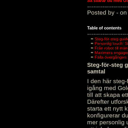
Så svarar du med Gol
Posted by - on
Table of contents
Steg-för-steg guid
Personlig touch: 
Från robot till mä
Maximera engagema
Fälla övergången:
Steg-för-steg 
samtal
I den här steg
igång med Golov
till att skapa 
Därefter utfors
starta ett nytt
konfigurerar d
mer personlig 