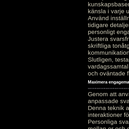
kunskapsbasen
känsla i varje 
Använd inställn
tidigare detalj
personligt en
Justera svarsf
skriftliga tonå
kommunikation
Slutligen, test
vardagssamtal 
och oväntade f
Maximera engagemang
Genom att anvä
anpassade sva
Denna teknik 
interaktioner 
Personliga sva
mellan er och 