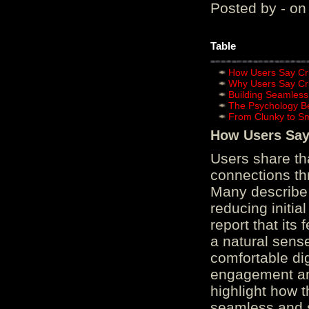
Posted by - on
Table
How Users Say Cru
Why Users Say Cru
Building Seamless
The Psychology B
From Clunky to S
How Users Say 
Users share th
connections th
Many describe 
reducing initi
report that its
a natural sens
comfortable di
engagement and
highlight how 
seamless and s