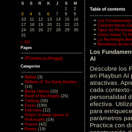
S
S
R
K
J
S
M
1
2
Table of contents
3
4
5
6
7
8
9
10
11
12
13
14
15
16
Los Fundamentos d
17
18
19
20
21
22
23
Características C
24
25
26
27
28
29
30
Tipos de Personaj
Cómo Iniciar Tu P
31
La Tecnología det
« Jul
Beneficios de las
Pages
Los Fundamento
AI
[PUstaka puJAngga]
Catagories
Descubre los 
en Playbun AI 
Ballad
(3)
Ballads of Too Early Destiny
atractivas. Ap
(14)
cada contexto d
Berita Utama
(10)
Book of the Angels
(25)
personalidad d
Canting
(16)
efectiva. Utili
Essay
(190)
Interview
(12)
para enriquece
Kulya* in deep space of
parámetros par
Philosophy
(14)
Poems
(42)
Practica con d
Poetry
(19)