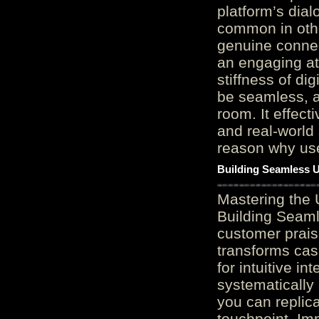
platform’s dial
common in othe
genuine connec
an engaging at
stiffness of di
be seamless, a
room. It effect
and real-world 
reason why user
Building Seamless U
Mastering the 
Building Seaml
customer prais
transforms cas
for intuitive in
systematically
you can replic
touchpoint. Im