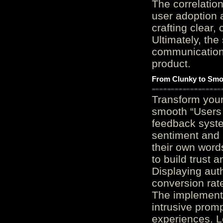
The correlation
user adoption 
crafting clear, 
Ultimately, the
communication c
product.
From Clunky to Smo
Transform you
smooth “Users
feedback system
sentiment and 
their own word
to build trust 
Displaying auth
conversion rat
The implementa
intrusive promp
experiences. L