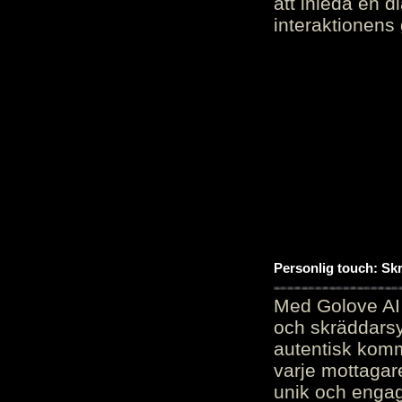
att inleda en d
interaktionens
Personlig touch: Sk
Med Golove AI 
och skräddarsy
autentisk komm
varje mottagar
unik och engag