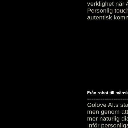
verklighet när 
Personlig touc
autentisk kommu
Från robot till mäns
Golove AI:s sta
men genom att 
mer naturlig di
Inför personli