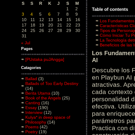
S
S
R
K
J
S
M
1
2
Table of contents
3
4
5
6
7
8
9
10
11
12
13
14
15
16
Los Fundamentos d
17
18
19
20
21
22
23
Características C
24
25
26
27
28
29
30
Tipos de Personaj
Cómo Iniciar Tu P
31
La Tecnología det
« Jul
Beneficios de las
Pages
Los Fundamento
AI
[PUstaka puJAngga]
Catagories
Descubre los 
en Playbun AI 
Ballad
(3)
Ballads of Too Early Destiny
atractivas. Ap
(14)
cada contexto d
Berita Utama
(10)
Book of the Angels
(25)
personalidad d
Canting
(16)
efectiva. Utili
Essay
(190)
Interview
(12)
para enriquece
Kulya* in deep space of
parámetros par
Philosophy
(14)
Poems
(42)
Practica con d
Poetry
(19)