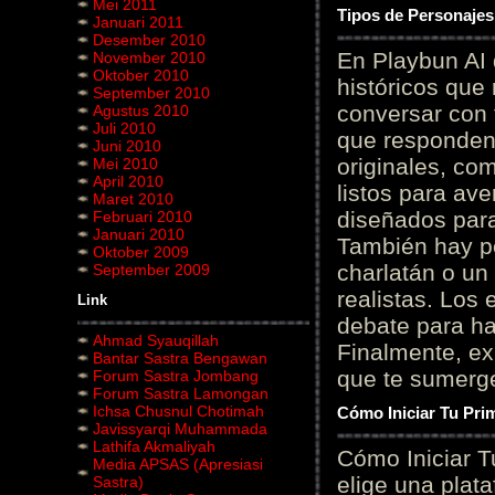
Mei 2011
Tipos de Personajes
Januari 2011
Desember 2010
En Playbun AI 
November 2010
Oktober 2010
históricos que
September 2010
conversar con f
Agustus 2010
Juli 2010
que responden 
Juni 2010
originales, com
Mei 2010
April 2010
listos para av
Maret 2010
diseñados para
Februari 2010
Januari 2010
También hay p
Oktober 2009
charlatán o un
September 2009
realistas. Los
Link
debate para hab
Ahmad Syauqillah
Finalmente, ex
Bantar Sastra Bengawan
que te sumerge
Forum Sastra Jombang
Forum Sastra Lamongan
Ichsa Chusnul Chotimah
Cómo Iniciar Tu Pri
Javissyarqi Muhammada
Lathifa Akmaliyah
Cómo Iniciar T
Media APSAS (Apresiasi
elige una plat
Sastra)