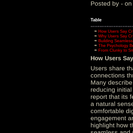
Posted by - on
Table
How Users Say Cru
Why Users Say Cru
Building Seamless
The Psychology B
From Clunky to S
How Users Say 
Users share th
connections th
Many describe 
reducing initi
report that its
a natural sens
comfortable di
engagement and
highlight how 
seamless and s