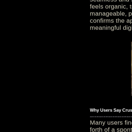
feels organic, 
manageable, pos
confirms the ap
meaningful digi
Why Users Say Crush
Many users fin
forth of a spo