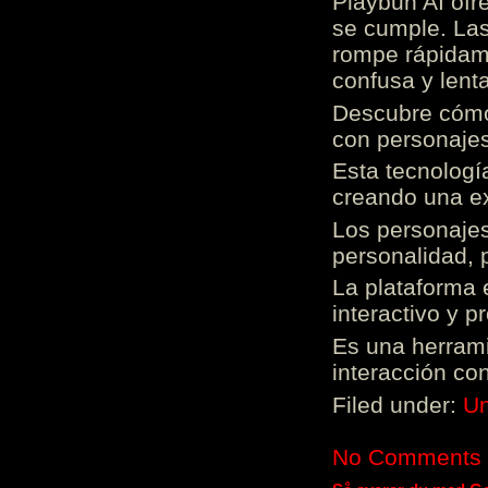
Playbun AI ofr
se cumple. Las
rompe rápidame
confusa y lenta
Descubre cómo 
con personajes
Esta tecnologí
creando una ex
Los personajes
personalidad, 
La plataforma 
interactivo y 
Es una herrami
interacción con
Filed under:
Un
No Comments