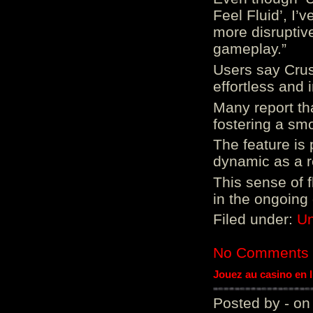
Feel Fluid’, I’
more disruptiv
gameplay.”
Users say Crus
effortless and i
Many report tha
fostering a sm
The feature is p
dynamic as a re
This sense of 
in the ongoing
Filed under:
Un
No Comments
Jouez au casino en 
Posted by - on