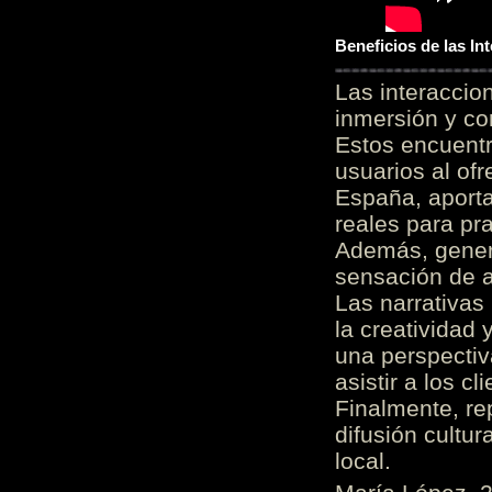
Beneficios de las I
Las interacci
inmersión y co
Estos encuentr
usuarios al of
España, aporta
reales para pra
Además, gener
sensación de a
Las narrativas
la creatividad 
una perspectiv
asistir a los c
Finalmente, re
difusión cultur
local.