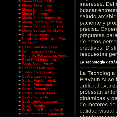
Media Dunia Sastra
intereses. Defi
Media Jawa Timur
buscar entrete
Media Lamongan
Media Ponorogo
saludo amable 
Media Sastra Indonesia
paciente y prop
Media Sastra Nusantara
Media Seputar Indonesia
precisa. Experi
Media Seputar Pendidikan
preguntas para
Nurel Javissyarqi
Nurel Javissyarqi dan Para
de estos perso
Apresian
creativos. Disf
Pasar Seni Indonesia
Pembebasan Sastra
respuestas gene
Penerbit PUstaka puJAngga
Puisi-Puisi Indonesia
La Tecnología detrás
Sajak-Sajak Pertiwi
Sanggar Lukis Alam
Sastra Gerilyawan
La Tecnología 
Sastra Luar Pulau
Playbun AI se 
Sastra Pemberontak
Sastra Perlawanan
artificial ava
Sastra Pesantren
procesan entor
Sastra Revolusioner
Sastra Tanah Air
dinámicas y pe
Sastra-Indonesia.com
de motores de 
Sayap Sembrani
SelaSastra Boenga Ketjil
calidad visual
Seputar Sastra Indonesia
plataforma em