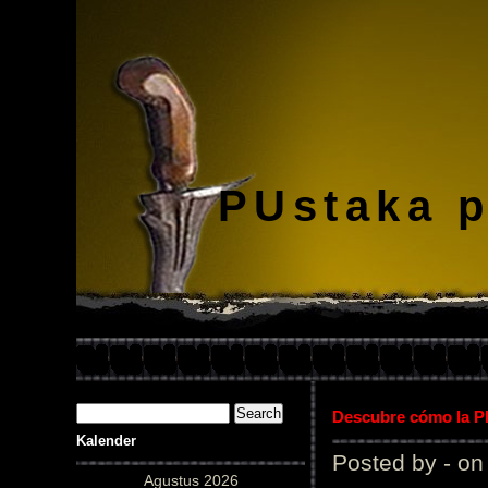
PUstaka 
Descubre cómo la Pl
Kalender
Posted by - on
Agustus 2026