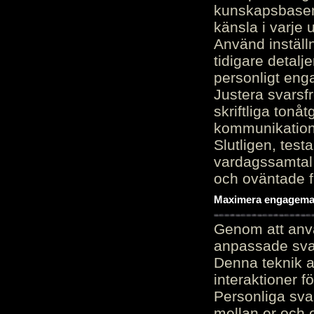
kunskapsbasen
känsla i varje 
Använd inställn
tidigare detalj
personligt en
Justera svarsf
skriftliga tonå
kommunikation
Slutligen, test
vardagssamtal 
och oväntade f
Maximera engagemang
Genom att anvä
anpassade sva
Denna teknik 
interaktioner 
Personliga sva
mellan er och 