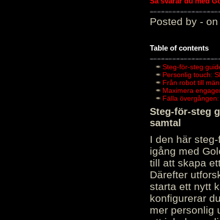
Så svarar du med Gol
Posted by - on
Table of contents
Steg-för-steg guid
Personlig touch: 
Från robot till mä
Maximera engagema
Fälla övergången:
Steg-för-steg 
samtal
I den här steg
igång med Golov
till att skapa 
Därefter utfors
starta ett nytt
konfigurerar d
mer personlig 