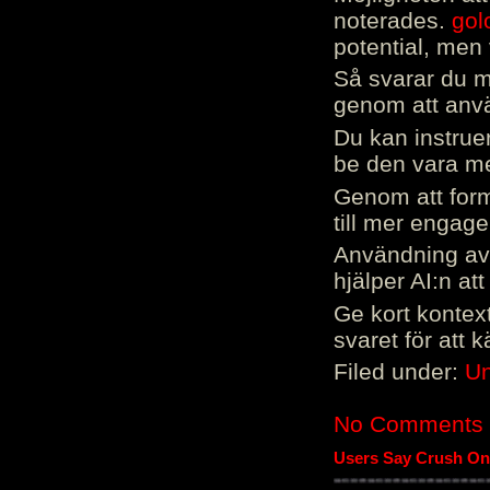
noterades.
gol
potential, men 
Så svarar du me
genom att använ
Du kan instrue
be den vara mer
Genom att form
till mer engag
Användning av 
hjälper AI:n at
Ge kort kontext
svaret för att 
Filed under:
Un
No Comments
Users Say Crush On 