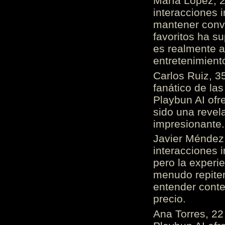
María López, 2
interacciones 
mantener conv
favoritos ha s
es realmente 
entretenimient
Carlos Ruiz, 3
fanático de las
Playbun AI ofr
sido una revel
impresionante
Javier Méndez,
interacciones 
pero la experi
menudo repiten 
entender cont
precio.
Ana Torres, 2