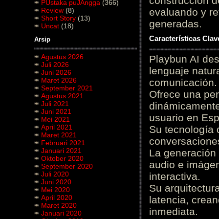
construcción de
PUstaka puJAngga
(366)
Review
(8)
evaluando y re
Short Story
(13)
generadas.
Uncat
(18)
Características Cla
Arsip
Agustus 2026
Playbun AI des
Juli 2026
lenguaje natur
Juni 2026
Maret 2026
comunicación.
September 2021
Ofrece una pe
Agustus 2021
Juli 2021
dinámicamente 
Juni 2021
usuario en Es
Mei 2021
April 2021
Su tecnología 
Maret 2021
conversaciones
Februari 2021
Januari 2021
La generación 
Oktober 2020
audio e imágen
September 2020
Juli 2020
interactiva.
Juni 2020
Su arquitectur
Mei 2020
April 2020
latencia, crea
Maret 2020
inmediata.
Januari 2020