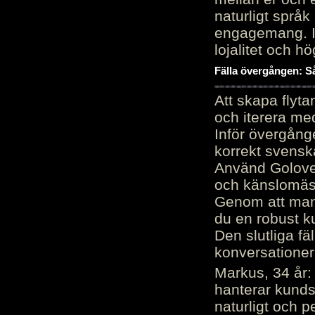
naturligt språk
engagemang. Im
lojalitet och h
Fälla övergången: Så
Att skapa flyt
och iterera me
Inför övergång
korrekt svenska
Använd Golove 
och känslomäss
Genom att manu
du en robust k
Den slutliga fä
konversationer i
Markus, 34 år: 
hanterar kunds
naturligt och pe