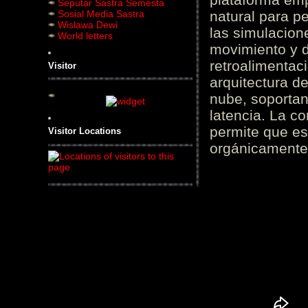
Seputar Sastra Semesta
Sosial Media Sastra
natural para pe
Wislawa Dewi
las simulacion
World letters
movimiento y d
retroalimentaci
Visitor
arquitectura d
nube, soportan
latencia. La c
permite que es
Visitor Locations
orgánicamente 