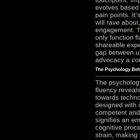
evolves based 
pain points. It
will rave about
engagement. Th
only function 
shareable expe
gap between us
advocacy a cor
The Psychology Beh
The psycholog
fluency reveals
towards techno
designed with 
competent and 
signifies an em
cognitive proc
strain, making 