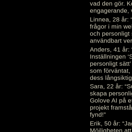
vad den gör. 
engagerande, v
Linnea, 28 år: 
frågor i min we
och personligt 
användbart ver
Anders, 41 år: 
Inställningen ‘
personligt sätt
som förväntat, 
dess långsiktig
Sara, 22 år: “S
skapa personli
Golove AI på et
projekt framstå
fynd!”
Erik, 50 år: “
Möjligheten att