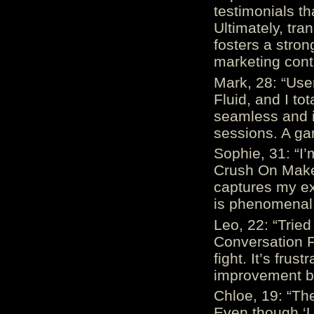
testimonials th
Ultimately, tr
fosters a stro
marketing cont
Mark, 28: “Us
Fluid, and I to
seamless and i
sessions. A ga
Sophie, 31: “I
Crush On Makes
captures my ex
is phenomenal.
Leo, 22: “Trie
Conversation Fe
fight. It’s frus
improvement be
Chloe, 19: “The
Even though ‘