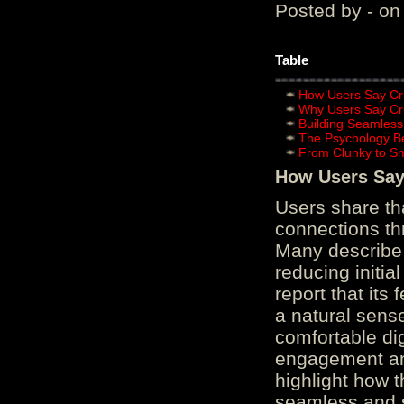
Posted by - on
Table
How Users Say Cru
Why Users Say Cru
Building Seamless
The Psychology B
From Clunky to S
How Users Say 
Users share th
connections th
Many describe 
reducing initi
report that its
a natural sens
comfortable di
engagement and
highlight how 
seamless and s