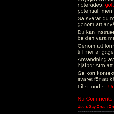
noterades.
gol
potential, men 
Så svarar du me
genom att använ
Du kan instrue
be den vara mer
Genom att form
till mer engag
Användning av 
hjälper AI:n at
Ge kort kontext
svaret för att 
Filed under:
Un
No Comments
Users Say Crush On 