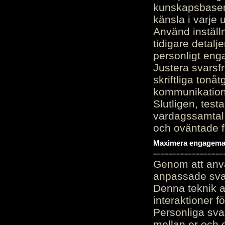
kunskapsbasen
känsla i varje 
Använd inställn
tidigare detalj
personligt en
Justera svarsf
skriftliga tonå
kommunikation
Slutligen, test
vardagssamtal 
och oväntade f
Maximera engagemang
Genom att anvä
anpassade sva
Denna teknik 
interaktioner 
Personliga sva
mellan er och 