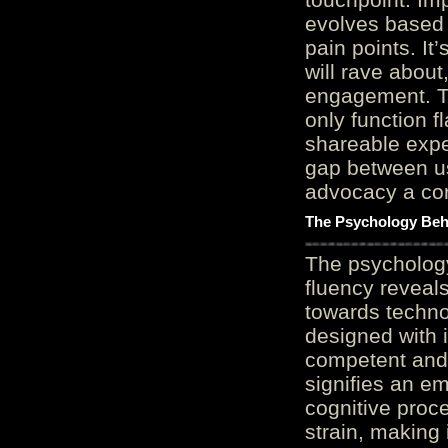
evolves based 
pain points. It
will rave about
engagement. Th
only function 
shareable expe
gap between us
advocacy a cor
The Psychology Beh
The psycholog
fluency reveals
towards techno
designed with 
competent and 
signifies an em
cognitive proc
strain, making 