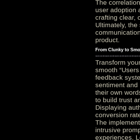
The correlation
user adoption 
crafting clear, 
Ultimately, the
communication c
product.
From Clunky to Smo
Transform you
smooth “Users
feedback system
sentiment and 
their own word
to build trust 
Displaying auth
conversion rat
The implementa
intrusive promp
experiences. L