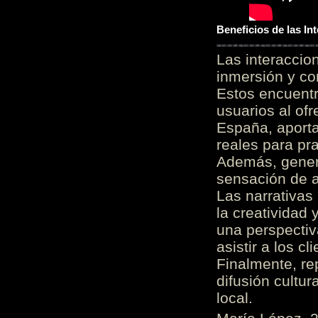
Beneficios de las I
Las interacci
inmersión y co
Estos encuentr
usuarios al of
España, aporta
reales para pra
Además, gener
sensación de a
Las narrativas
la creatividad 
una perspectiv
asistir a los c
Finalmente, re
difusión cultur
local.