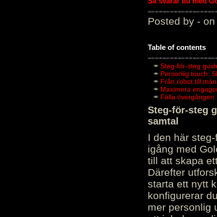
Så svarar du med Gol
Posted by - on
Table of contents
Steg-för-steg guid
Personlig touch: 
Från robot till mä
Maximera engagema
Fälla övergången:
Steg-för-steg 
samtal
I den här steg
igång med Golov
till att skapa 
Därefter utfors
starta ett nytt
konfigurerar d
mer personlig 