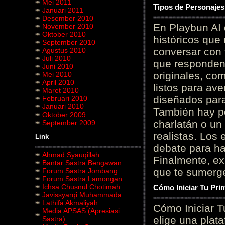
Mei 2011
Tipos de Personajes
Januari 2011
Desember 2010
En Playbun AI 
November 2010
Oktober 2010
históricos que
September 2010
conversar con f
Agustus 2010
Juli 2010
que responden 
Juni 2010
originales, com
Mei 2010
April 2010
listos para av
Maret 2010
diseñados para
Februari 2010
Januari 2010
También hay p
Oktober 2009
charlatán o un
September 2009
realistas. Los
Link
debate para hab
Ahmad Syauqillah
Finalmente, ex
Bantar Sastra Bengawan
que te sumerge
Forum Sastra Jombang
Forum Sastra Lamongan
Ichsa Chusnul Chotimah
Cómo Iniciar Tu Pri
Javissyarqi Muhammada
Lathifa Akmaliyah
Cómo Iniciar T
Media APSAS (Apresiasi
elige una plat
Sastra)