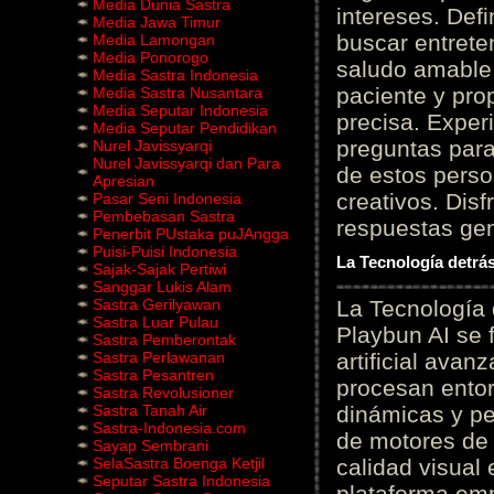
Media Dunia Sastra
intereses. Defi
Media Jawa Timur
buscar entrete
Media Lamongan
Media Ponorogo
saludo amable 
Media Sastra Indonesia
paciente y prop
Media Sastra Nusantara
Media Seputar Indonesia
precisa. Experi
Media Seputar Pendidikan
preguntas para
Nurel Javissyarqi
Nurel Javissyarqi dan Para
de estos perso
Apresian
creativos. Disf
Pasar Seni Indonesia
Pembebasan Sastra
respuestas gene
Penerbit PUstaka puJAngga
Puisi-Puisi Indonesia
La Tecnología detrás
Sajak-Sajak Pertiwi
Sanggar Lukis Alam
Sastra Gerilyawan
La Tecnología 
Sastra Luar Pulau
Playbun AI se 
Sastra Pemberontak
Sastra Perlawanan
artificial ava
Sastra Pesantren
procesan entor
Sastra Revolusioner
Sastra Tanah Air
dinámicas y pe
Sastra-Indonesia.com
de motores de 
Sayap Sembrani
SelaSastra Boenga Ketjil
calidad visual
Seputar Sastra Indonesia
plataforma em