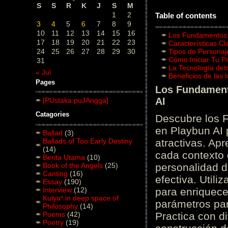
S
S
R
K
J
S
M
1
2
Table of contents
3
4
5
6
7
8
9
10
11
12
13
14
15
16
Los Fundamentos d
17
18
19
20
21
22
23
Características C
24
25
26
27
28
29
30
Tipos de Personaj
Cómo Iniciar Tu P
31
La Tecnología det
« Jul
Beneficios de las
Pages
Los Fundamento
AI
[PUstaka puJAngga]
Catagories
Descubre los 
en Playbun AI 
Ballad
(3)
Ballads of Too Early Destiny
atractivas. Ap
(14)
cada contexto d
Berita Utama
(10)
Book of the Angels
(25)
personalidad d
Canting
(16)
efectiva. Utili
Essay
(190)
Interview
(12)
para enriquece
Kulya* in deep space of
parámetros par
Philosophy
(14)
Poems
(42)
Practica con d
Poetry
(19)