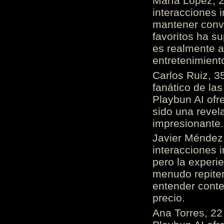
María López, 2
interacciones 
mantener conv
favoritos ha s
es realmente 
entretenimient
Carlos Ruiz, 3
fanático de las
Playbun AI ofr
sido una revel
impresionante
Javier Méndez,
interacciones 
pero la experi
menudo repiten 
entender cont
precio.
Ana Torres, 2