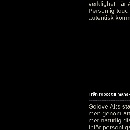
verklighet när 
Personlig touc
autentisk kommu
Från robot till mäns
Golove AI:s sta
men genom att 
mer naturlig di
Inför personli