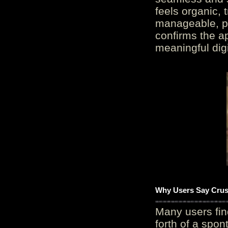
feels organic, 
manageable, pos
confirms the ap
meaningful digi
Why Users Say Crush
Many users fin
forth of a spo