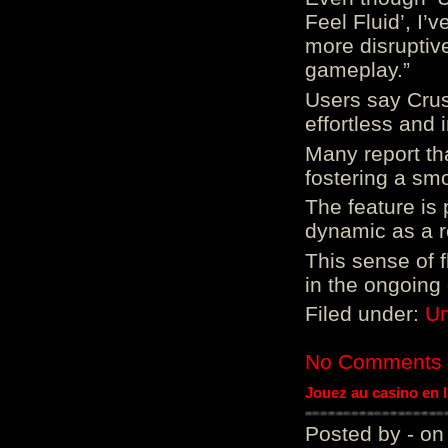
Feel Fluid’, I’
more disruptiv
gameplay.”
Users say Crus
effortless and i
Many report tha
fostering a sm
The feature is p
dynamic as a re
This sense of 
in the ongoing
Filed under:
Un
No Comments
Jouez au casino en 
Posted by - on