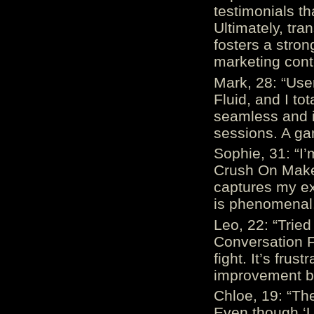
testimonials th
Ultimately, tr
fosters a stro
marketing cont
Mark, 28: “Us
Fluid, and I to
seamless and i
sessions. A ga
Sophie, 31: “I
Crush On Makes
captures my ex
is phenomenal.
Leo, 22: “Trie
Conversation Fe
fight. It’s frus
improvement be
Chloe, 19: “The
Even though ‘