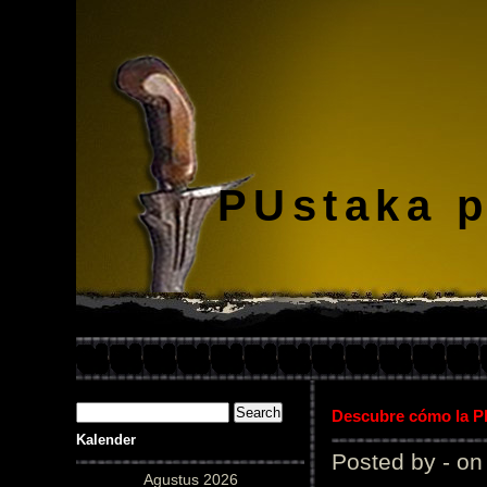
PUstaka 
Descubre cómo la Pl
Kalender
Posted by - on
Agustus 2026