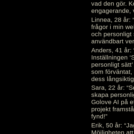
vad den gör. 
engagerande, v
Linnea, 28 år: 
frågor i min we
och personligt 
användbart ver
Anders, 41 år: 
Inställningen ‘
personligt sätt
som förväntat, 
dess långsiktig
Sara, 22 år: “S
skapa personli
Golove AI på et
projekt framstå
fynd!”
Erik, 50 år: “
Möjligheten att