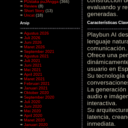
construcción de
PUstaka puJAngga
(366)
Review
(8)
evaluando y re
Short Story
(13)
generadas.
Uncat
(18)
Características Cla
Arsip
Agustus 2026
Playbun AI des
Juli 2026
lenguaje natur
Juni 2026
Maret 2026
comunicación.
September 2021
Ofrece una pe
Agustus 2021
Juli 2021
dinámicamente 
Juni 2021
usuario en Es
Mei 2021
April 2021
Su tecnología 
Maret 2021
conversaciones
Februari 2021
Januari 2021
La generación 
Oktober 2020
audio e imágen
September 2020
Juli 2020
interactiva.
Juni 2020
Su arquitectur
Mei 2020
April 2020
latencia, crea
Maret 2020
inmediata.
Januari 2020