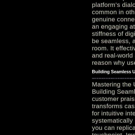
platform’s dial
common in othe
genuine connec
an engaging at
stiffness of di
be seamless, a
room. It effect
and real-world 
reason why user
Building Seamless U
Mastering the 
Building Seaml
customer prais
transforms cas
for intuitive in
systematically
you can replic
touchpoint. Im