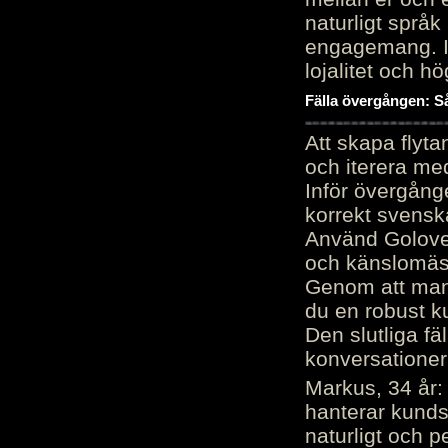
naturligt språk
engagemang. Im
lojalitet och h
Fälla övergången: Så
Att skapa flyt
och iterera me
Inför övergång
korrekt svenska
Använd Golove 
och känslomäss
Genom att manu
du en robust k
Den slutliga fä
konversationer i
Markus, 34 år: 
hanterar kunds
naturligt och pe