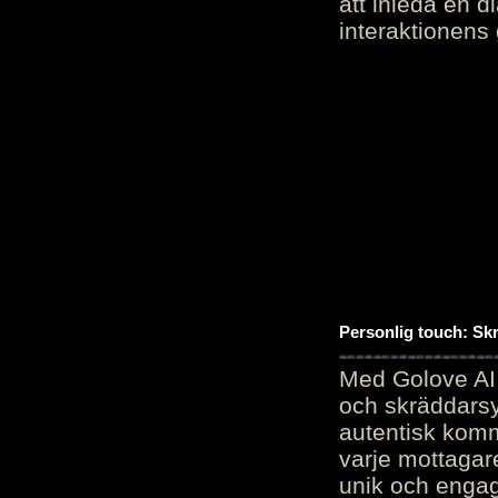
att inleda en d
interaktionens
Personlig touch: Sk
Med Golove AI 
och skräddarsy
autentisk komm
varje mottagar
unik och engag