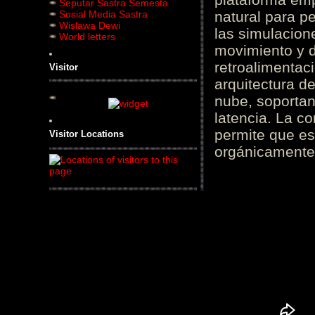
Seputar Sastra Semesta
Sosial Media Sastra
natural para pe
Wislawa Dewi
las simulacion
World letters
movimiento y d
retroalimentaci
Visitor
arquitectura d
nube, soportan
latencia. La c
permite que es
Visitor Locations
orgánicamente 