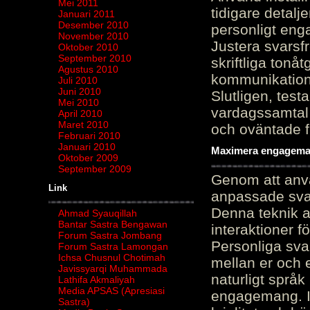
Mei 2011
tidigare detalj
Januari 2011
Desember 2010
personligt en
November 2010
Justera svarsf
Oktober 2010
September 2010
skriftliga tonå
Agustus 2010
kommunikation
Juli 2010
Juni 2010
Slutligen, test
Mei 2010
vardagssamtal 
April 2010
Maret 2010
och oväntade f
Februari 2010
Januari 2010
Maximera engagemang
Oktober 2009
September 2009
Genom att anvä
Link
anpassade sva
Denna teknik 
Ahmad Syauqillah
Bantar Sastra Bengawan
interaktioner 
Forum Sastra Jombang
Personliga sva
Forum Sastra Lamongan
Ichsa Chusnul Chotimah
mellan er och 
Javissyarqi Muhammada
naturligt språk
Lathifa Akmaliyah
Media APSAS (Apresiasi
engagemang. Im
Sastra)