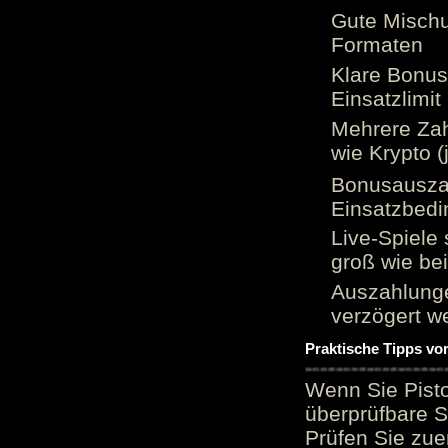
Gute Mischu
Formaten
Klare Bonu
Einsatzlimi
Mehrere Zah
wie Krypto (
Bonusauszah
Einsatzbed
Live-Spiele 
groß wie be
Auszahlunge
verzögert w
Praktische Tipps vo
Wenn Sie Pisto
überprüfbare S
Prüfen Sie zue