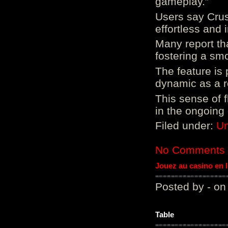
gameplay.”
Users say Crus
effortless and i
Many report tha
fostering a sm
The feature is p
dynamic as a re
This sense of 
in the ongoing
Filed under:
Un
No Comments
Jouez au casino en 
Posted by - on
Table