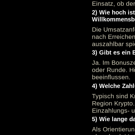
Einsatz, ob der
2) Wie hoch is
Willkommensb
Die Umsatzanfo
nach Erreiche
auszahlbar spi
3) Gibt es ein
Ja. Im Bonusze
oder Runde. H
beeinflussen.
4) Welche Zah
Typisch sind K
Region Krypto.
Einzahlungs- 
5) Wie lange d
Als Orientieru