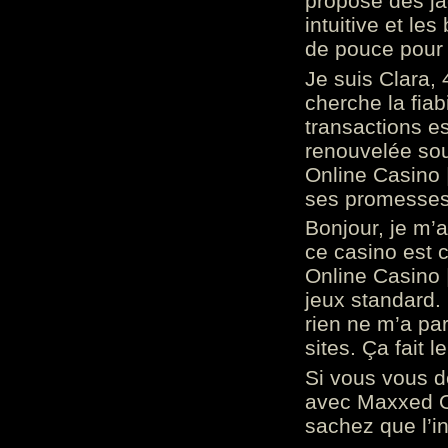
propose des ja
intuitive et l
de pouce pour
Je suis Clara, 
cherche la fiabi
transactions es
renouvelée so
Online Casino 
ses promesses.
Bonjour, je m’
ce casino est 
Online Casino 
jeux standard. 
rien ne m’a pa
sites. Ça fait l
Si vous vous 
avec Maxxed On
sachez que l’in