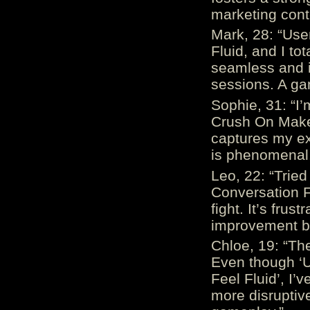
marketing cont
Mark, 28: “Us
Fluid, and I to
seamless and i
sessions. A ga
Sophie, 31: “I
Crush On Makes
captures my ex
is phenomenal.
Leo, 22: “Trie
Conversation Fe
fight. It’s frus
improvement be
Chloe, 19: “The
Even though ‘
Feel Fluid’, I’
more disruptiv