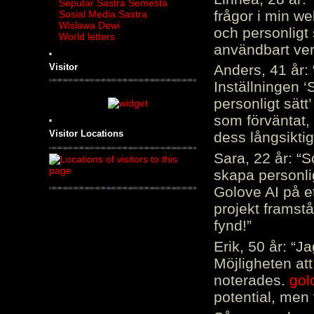
Seputar Sastra Semesta
frågor i min we
Sosial Media Sastra
Wislawa Dewi
och personligt 
World letters
användbart ver
Visitor
Anders, 41 år: 
Inställningen ‘
personligt sätt
som förväntat, 
Visitor Locations
dess långsiktig
Sara, 22 år: “S
skapa personli
Golove AI på et
projekt framstå
fynd!”
Erik, 50 år: “
Möjligheten att
noterades.
gol
potential, men 