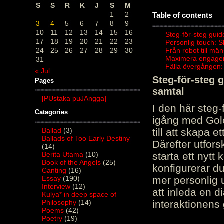
S
S
R
K
J
S
M
1
2
Table of contents
3
4
5
6
7
8
9
10
11
12
13
14
15
16
Steg-för-steg guid
17
18
19
20
21
22
23
Personlig touch: 
24
25
26
27
28
29
30
Från robot till mä
Maximera engagema
31
Fälla övergången:
« Jul
Steg-för-steg 
Pages
samtal
[PUstaka puJAngga]
I den här steg
Catagories
igång med Golov
Ballad
(3)
till att skapa 
Ballads of Too Early Destiny
Därefter utfors
(14)
Berita Utama
(10)
starta ett nytt
Book of the Angels
(25)
konfigurerar d
Canting
(16)
Essay
(190)
mer personlig 
Interview
(12)
att inleda en d
Kulya* in deep space of
Philosophy
(14)
interaktionens
Poems
(42)
Poetry
(19)