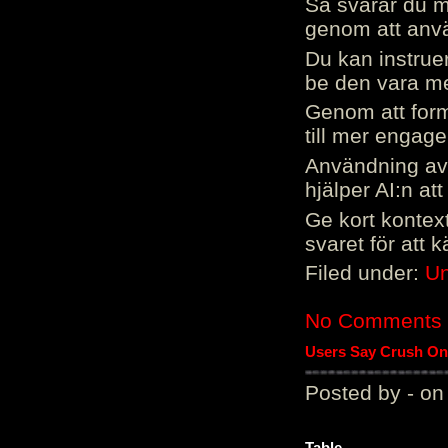
Så svarar du me
genom att använ
Du kan instrue
be den vara mer
Genom att form
till mer engag
Användning av 
hjälper AI:n at
Ge kort kontext
svaret för att 
Filed under:
Un
No Comments
Users Say Crush On 
Posted by - on
Table