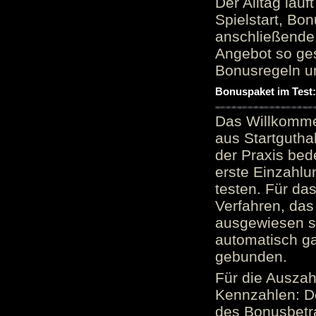
Der Alltag läu
Spielstart, Bon
anschließende
Angebot so ge
Bonusregeln u
Bonuspaket im Test
Das Willkomme
aus Startgutha
der Praxis bed
erste Einzahlu
testen. Für da
Verfahren, das
ausgewiesen sei
automatisch ga
gebunden.
Für die Auszah
Kennzahlen: D
des Bonusbetr