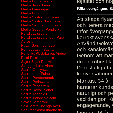
lojalitet och h
Media Dunia Sastra
Media Jawa Timur
Fälla övergången: Så
Media Lamongan
Media Ponorogo
Media Sastra Indonesia
Att skapa flyt
Media Sastra Nusantara
och iterera me
Media Seputar Indonesia
Media Seputar Pendidikan
Inför övergång
Nurel Javissyarqi
korrekt svenska
Nurel Javissyarqi dan Para
Apresian
Använd Golove 
Pasar Seni Indonesia
och känslomäss
Pembebasan Sastra
Penerbit PUstaka puJAngga
Genom att manu
Puisi-Puisi Indonesia
du en robust k
Sajak-Sajak Pertiwi
Sanggar Lukis Alam
Den slutliga fä
Sastra Gerilyawan
konversationer i
Sastra Luar Pulau
Sastra Pemberontak
Markus, 34 år: 
Sastra Perlawanan
Sastra Pesantren
hanterar kunds
Sastra Revolusioner
naturligt och pe
Sastra Tanah Air
Sastra-Indonesia.com
vad den gör. 
Sayap Sembrani
engagerande, v
SelaSastra Boenga Ketjil
Seputar Sastra Indonesia
Linnea, 28 år: 