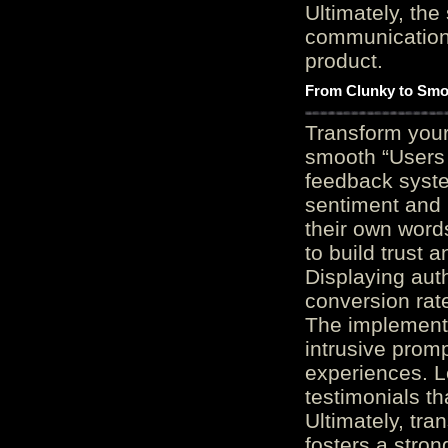
Ultimately, the
communication c
product.
From Clunky to Smo
Transform you
smooth “Users
feedback system
sentiment and 
their own word
to build trust 
Displaying auth
conversion rat
The implementa
intrusive promp
experiences. L
testimonials th
Ultimately, tr
fosters a stro