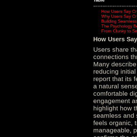
How Users Say Cru
Why Users Say Cru
Building Seamless
The Psychology B
From Clunky to S
How Users Say 
Users share th
connections th
Many describe 
reducing initi
report that its
a natural sens
comfortable di
engagement and
highlight how 
seamless and s
feels organic, 
manageable, pos