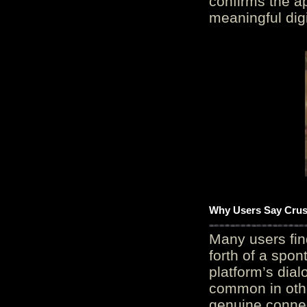
confirms the ap
meaningful digi
Why Users Say Crush
Many users fin
forth of a spo
platform’s dial
common in othe
genuine connec