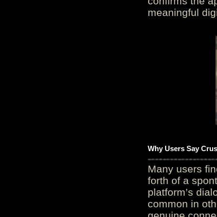
confirms the ap
meaningful digi
Why Users Say Crush
Many users fin
forth of a spo
platform’s dial
common in othe
genuine connec