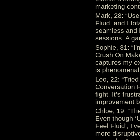
marketing cont
Mark, 28: “Us
Fluid, and I to
seamless and i
sessions. A ga
Sophie, 31: “I
Crush On Makes
captures my ex
is phenomenal.
Leo, 22: “Trie
Conversation Fe
fight. It’s frus
improvement be
Chloe, 19: “The
Even though ‘
Feel Fluid’, I’
more disruptiv