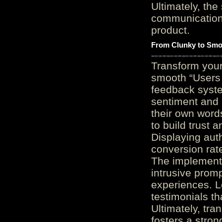
Ultimately, the
communication c
product.
From Clunky to Smo
Transform you
smooth “Users
feedback system
sentiment and 
their own word
to build trust 
Displaying auth
conversion rat
The implementa
intrusive promp
experiences. L
testimonials th
Ultimately, tr
fosters a stro