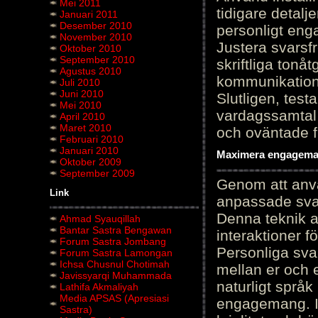
Mei 2011
tidigare detalj
Januari 2011
Desember 2010
personligt en
November 2010
Justera svarsf
Oktober 2010
September 2010
skriftliga tonå
Agustus 2010
kommunikation
Juli 2010
Juni 2010
Slutligen, test
Mei 2010
vardagssamtal 
April 2010
Maret 2010
och oväntade f
Februari 2010
Januari 2010
Maximera engagemang
Oktober 2009
September 2009
Genom att anvä
Link
anpassade sva
Denna teknik 
Ahmad Syauqillah
Bantar Sastra Bengawan
interaktioner 
Forum Sastra Jombang
Personliga sva
Forum Sastra Lamongan
Ichsa Chusnul Chotimah
mellan er och 
Javissyarqi Muhammada
naturligt språk
Lathifa Akmaliyah
Media APSAS (Apresiasi
engagemang. Im
Sastra)