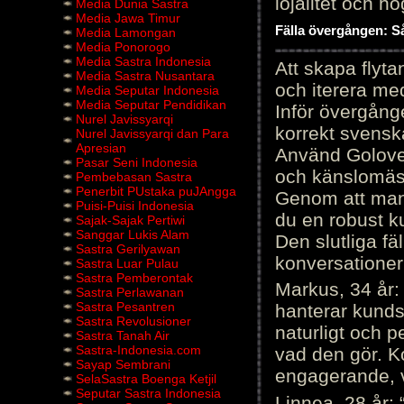
lojalitet och h
Media Dunia Sastra
Media Jawa Timur
Fälla övergången: Så
Media Lamongan
Media Ponorogo
Media Sastra Indonesia
Att skapa flyt
Media Sastra Nusantara
och iterera me
Media Seputar Indonesia
Media Seputar Pendidikan
Inför övergång
Nurel Javissyarqi
korrekt svenska
Nurel Javissyarqi dan Para
Apresian
Använd Golove 
Pasar Seni Indonesia
och känslomäss
Pembebasan Sastra
Penerbit PUstaka puJAngga
Genom att manu
Puisi-Puisi Indonesia
du en robust k
Sajak-Sajak Pertiwi
Sanggar Lukis Alam
Den slutliga fä
Sastra Gerilyawan
konversationer i
Sastra Luar Pulau
Sastra Pemberontak
Markus, 34 år: 
Sastra Perlawanan
Sastra Pesantren
hanterar kunds
Sastra Revolusioner
naturligt och pe
Sastra Tanah Air
Sastra-Indonesia.com
vad den gör. 
Sayap Sembrani
engagerande, v
SelaSastra Boenga Ketjil
Seputar Sastra Indonesia
Linnea, 28 år: 