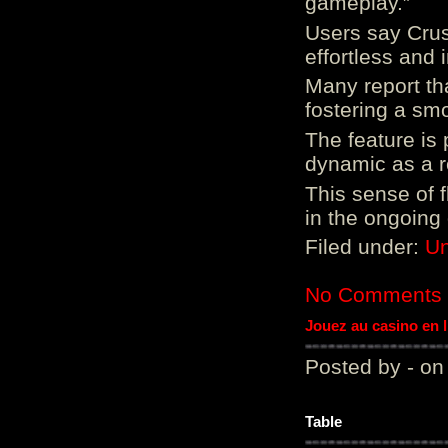
gameplay.”
Users say Crus
effortless and i
Many report tha
fostering a sm
The feature is p
dynamic as a re
This sense of 
in the ongoing
Filed under:
Un
No Comments
Jouez au casino en 
Posted by - on
Table