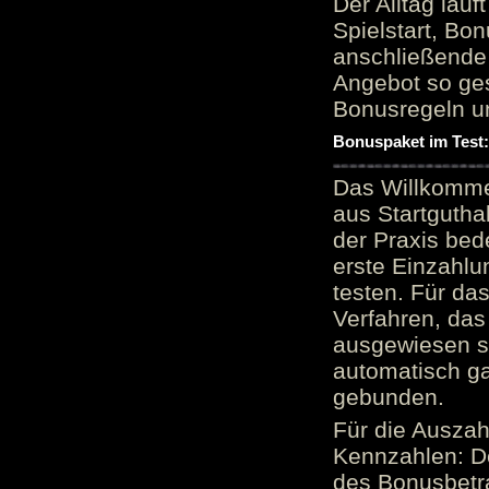
Der Alltag läu
Spielstart, Bon
anschließende
Angebot so ge
Bonusregeln u
Bonuspaket im Test
Das Willkomme
aus Startgutha
der Praxis bed
erste Einzahlu
testen. Für da
Verfahren, das
ausgewiesen sei
automatisch ga
gebunden.
Für die Auszah
Kennzahlen: D
des Bonusbetr