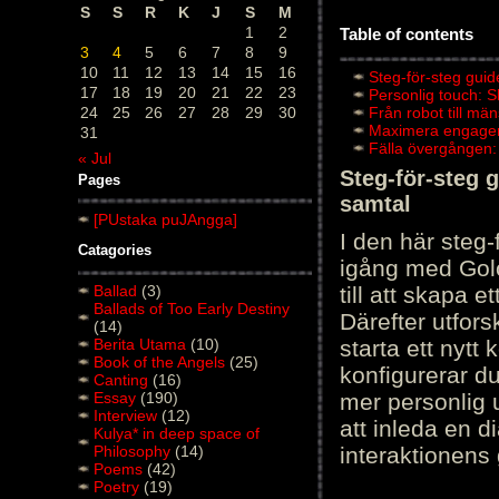
S
S
R
K
J
S
M
1
2
Table of contents
3
4
5
6
7
8
9
10
11
12
13
14
15
16
Steg-för-steg guid
17
18
19
20
21
22
23
Personlig touch: 
24
25
26
27
28
29
30
Från robot till mä
Maximera engagema
31
Fälla övergången:
« Jul
Steg-för-steg 
Pages
samtal
[PUstaka puJAngga]
I den här steg
Catagories
igång med Golov
Ballad
(3)
till att skapa 
Ballads of Too Early Destiny
Därefter utfors
(14)
Berita Utama
(10)
starta ett nytt
Book of the Angels
(25)
konfigurerar d
Canting
(16)
Essay
(190)
mer personlig 
Interview
(12)
att inleda en d
Kulya* in deep space of
Philosophy
(14)
interaktionens
Poems
(42)
Poetry
(19)