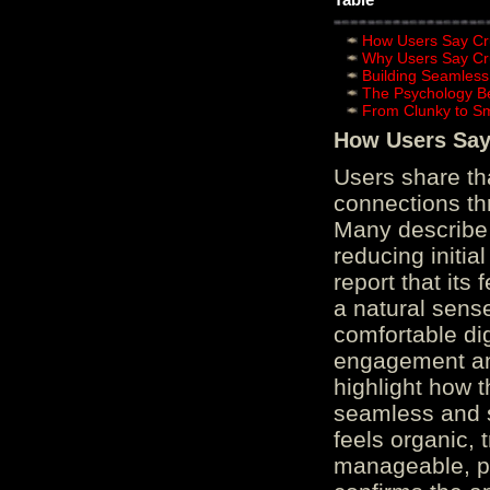
How Users Say Cru
Why Users Say Cru
Building Seamless
The Psychology B
From Clunky to S
How Users Say 
Users share th
connections th
Many describe 
reducing initi
report that its
a natural sens
comfortable di
engagement and
highlight how 
seamless and s
feels organic, 
manageable, pos