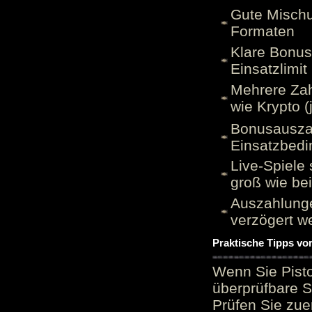
Gute Mischu
Formaten
Klare Bonu
Einsatzlimi
Mehrere Zah
wie Krypto (
Bonusauszah
Einsatzbed
Live-Spiele 
groß wie be
Auszahlunge
verzögert w
Praktische Tipps vo
Wenn Sie Pisto
überprüfbare S
Prüfen Sie zue