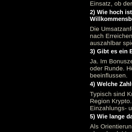
Einsatz, ob der
2) Wie hoch is
Willkommensb
Die Umsatzanfo
nach Erreiche
auszahlbar spi
3) Gibt es ein
Ja. Im Bonusze
oder Runde. H
beeinflussen.
4) Welche Zah
Typisch sind K
Region Krypto.
Einzahlungs- 
5) Wie lange d
Als Orientieru