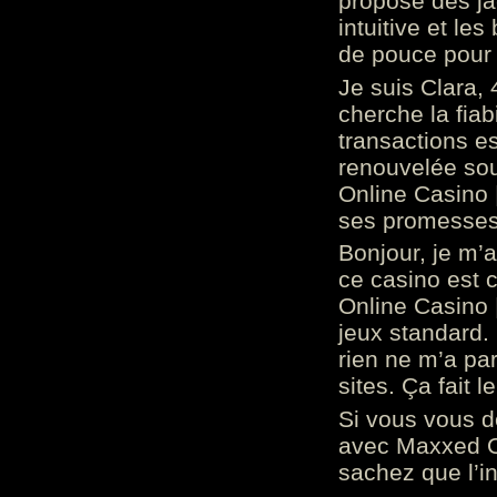
propose des ja
intuitive et l
de pouce pour
Je suis Clara, 
cherche la fiabi
transactions es
renouvelée so
Online Casino 
ses promesses.
Bonjour, je m’
ce casino est 
Online Casino 
jeux standard. 
rien ne m’a pa
sites. Ça fait l
Si vous vous 
avec Maxxed On
sachez que l’in