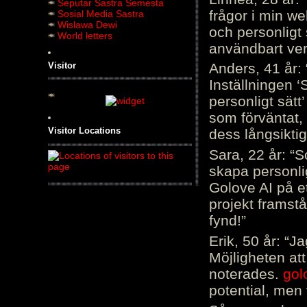
Seputar Sastra Semesta
frågor i min we
Sosial Media Sastra
Wislawa Dewi
och personligt 
World letters
användbart ver
Visitor
Anders, 41 år: 
Inställningen ‘
personligt sätt
som förväntat, 
Visitor Locations
dess långsiktig
Sara, 22 år: “S
skapa personli
Golove AI på et
projekt framstå
fynd!”
Erik, 50 år: “
Möjligheten att
noterades.
gol
potential, men 