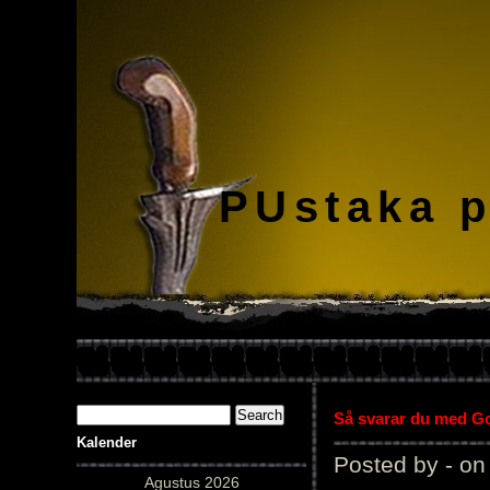
PUstaka 
Så svarar du med Gol
Kalender
Posted by - on
Agustus 2026