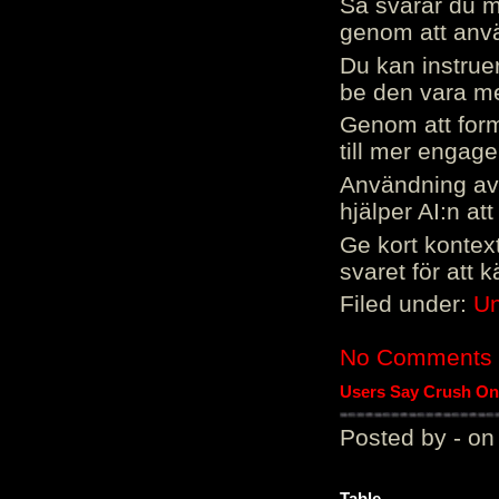
Så svarar du me
genom att använ
Du kan instrue
be den vara mer
Genom att form
till mer engag
Användning av 
hjälper AI:n at
Ge kort kontext
svaret för att 
Filed under:
Un
No Comments
Users Say Crush On 
Posted by - on
Table