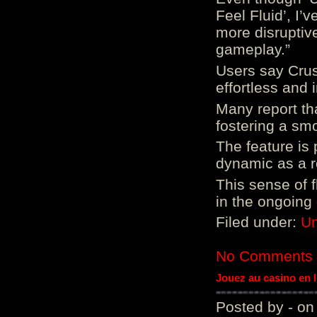
Feel Fluid’, I’
more disruptiv
gameplay.”
Users say Crus
effortless and i
Many report tha
fostering a sm
The feature is p
dynamic as a re
This sense of 
in the ongoing
Filed under:
Un
No Comments
Jouez au casino en 
Posted by - on