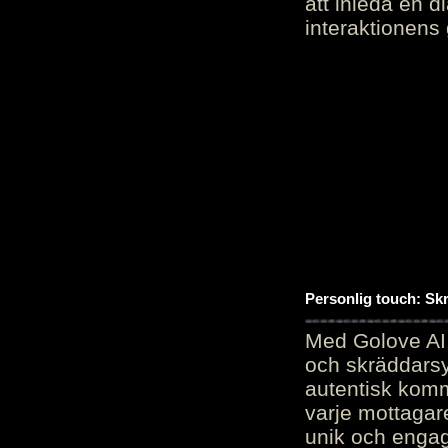
att inleda en d
interaktionens
Personlig touch: Sk
Med Golove AI 
och skräddarsy
autentisk komm
varje mottagar
unik och engag