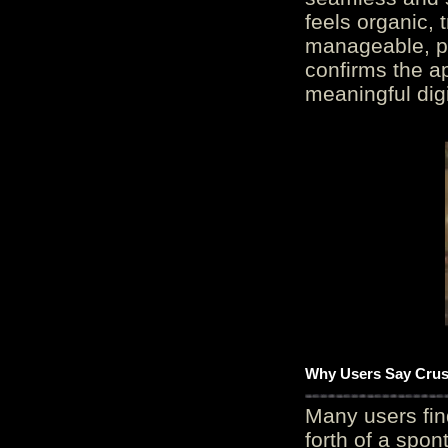
feels organic, 
manageable, pos
confirms the ap
meaningful digi
Why Users Say Crush
Many users fin
forth of a spo