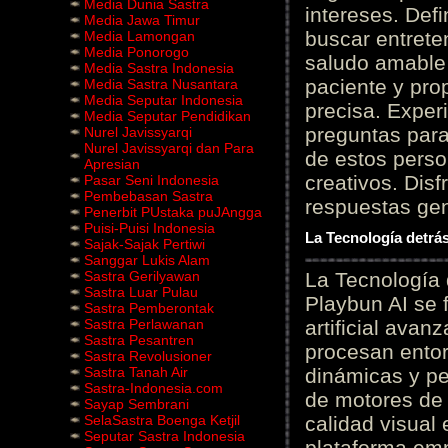
Media Dunia Sastra
intereses. Defi
Media Jawa Timur
buscar entrete
Media Lamongan
Media Ponorogo
saludo amable 
Media Sastra Indonesia
paciente y prop
Media Sastra Nusantara
Media Seputar Indonesia
precisa. Experi
Media Seputar Pendidikan
preguntas para
Nurel Javissyarqi
Nurel Javissyarqi dan Para
de estos perso
Apresian
creativos. Disf
Pasar Seni Indonesia
Pembebasan Sastra
respuestas gene
Penerbit PUstaka puJAngga
Puisi-Puisi Indonesia
La Tecnología detrás
Sajak-Sajak Pertiwi
Sanggar Lukis Alam
Sastra Gerilyawan
La Tecnología 
Sastra Luar Pulau
Playbun AI se 
Sastra Pemberontak
Sastra Perlawanan
artificial ava
Sastra Pesantren
procesan entor
Sastra Revolusioner
Sastra Tanah Air
dinámicas y pe
Sastra-Indonesia.com
de motores de 
Sayap Sembrani
SelaSastra Boenga Ketjil
calidad visual
Seputar Sastra Indonesia
plataforma em