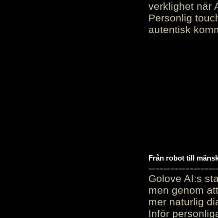
verklighet när 
Personlig touc
autentisk kommu
Från robot till mäns
Golove AI:s sta
men genom att 
mer naturlig di
Inför personli