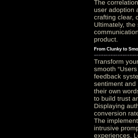
The correlation
user adoption 
crafting clear, 
Ultimately, the
communication c
product.
From Clunky to Smo
Transform you
smooth “Users
feedback system
sentiment and 
their own word
to build trust 
Displaying auth
conversion rat
The implementa
intrusive promp
experiences. L