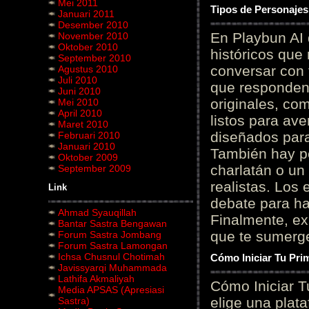
Mei 2011
Tipos de Personajes
Januari 2011
Desember 2010
En Playbun AI 
November 2010
Oktober 2010
históricos que
September 2010
conversar con f
Agustus 2010
Juli 2010
que responden 
Juni 2010
originales, com
Mei 2010
April 2010
listos para av
Maret 2010
diseñados para
Februari 2010
Januari 2010
También hay p
Oktober 2009
charlatán o un
September 2009
realistas. Los
Link
debate para hab
Ahmad Syauqillah
Finalmente, ex
Bantar Sastra Bengawan
que te sumerge
Forum Sastra Jombang
Forum Sastra Lamongan
Ichsa Chusnul Chotimah
Cómo Iniciar Tu Pri
Javissyarqi Muhammada
Lathifa Akmaliyah
Cómo Iniciar T
Media APSAS (Apresiasi
elige una plat
Sastra)