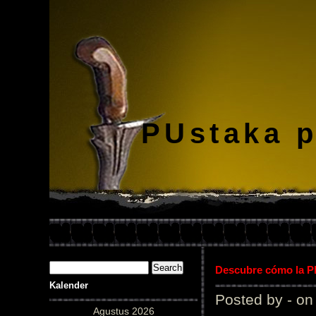
PUstaka 
Descubre cómo la Pl
Kalender
Posted by - on
Agustus 2026