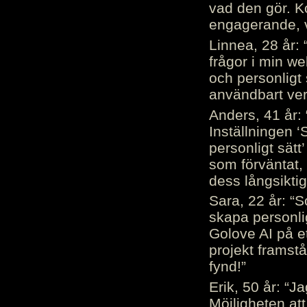
vad den gör. 
engagerande, v
Linnea, 28 år: 
frågor i min we
och personligt 
användbart ver
Anders, 41 år: 
Inställningen ‘
personligt sätt
som förväntat, 
dess långsiktig
Sara, 22 år: “S
skapa personli
Golove AI på et
projekt framstå
fynd!”
Erik, 50 år: “
Möjligheten att