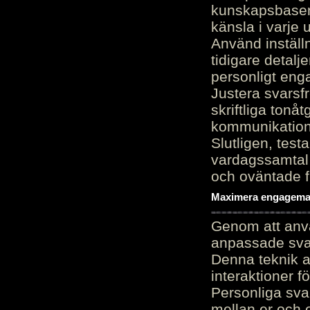
kunskapsbasen
känsla i varje 
Använd inställn
tidigare detalj
personligt en
Justera svarsf
skriftliga tonå
kommunikation
Slutligen, test
vardagssamtal 
och oväntade f
Maximera engagemang
Genom att anvä
anpassade sva
Denna teknik 
interaktioner 
Personliga sva
mellan er och 