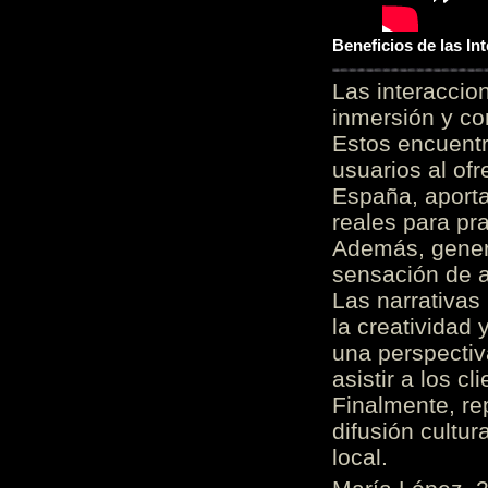
Beneficios de las I
Las interacci
inmersión y co
Estos encuentr
usuarios al of
España, aporta
reales para pra
Además, gener
sensación de a
Las narrativas
la creatividad 
una perspectiv
asistir a los c
Finalmente, re
difusión cultur
local.