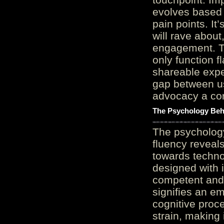
evolves based 
pain points. It
will rave about
engagement. Th
only function 
shareable expe
gap between us
advocacy a cor
The Psychology Beh
The psycholog
fluency reveals
towards techno
designed with 
competent and 
signifies an em
cognitive proc
strain, making 