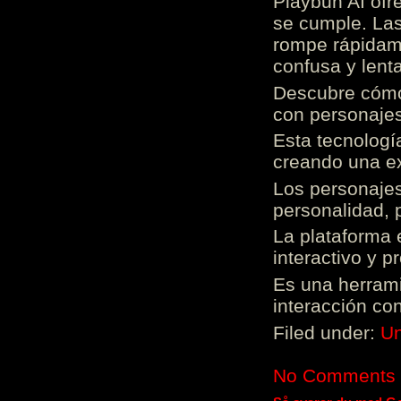
Playbun AI ofr
se cumple. Las
rompe rápidame
confusa y lenta
Descubre cómo 
con personajes
Esta tecnologí
creando una ex
Los personajes
personalidad, 
La plataforma 
interactivo y 
Es una herrami
interacción con
Filed under:
Un
No Comments