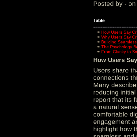
Posted by - on
Table
How Users Say Cru
Why Users Say Cru
Building Seamless
The Psychology B
From Clunky to S
How Users Say 
Users share th
connections th
Many describe 
reducing initi
report that its
a natural sens
comfortable di
engagement and
highlight how 
seamless and s