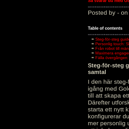
Så svarar du med Gol
Posted by - on
Table of contents
Steg-för-steg guid
Personlig touch: 
Från robot till mä
Maximera engagema
Fälla övergången:
Steg-för-steg 
samtal
I den här steg
igång med Golov
till att skapa 
Därefter utfors
starta ett nytt
konfigurerar d
mer personlig 