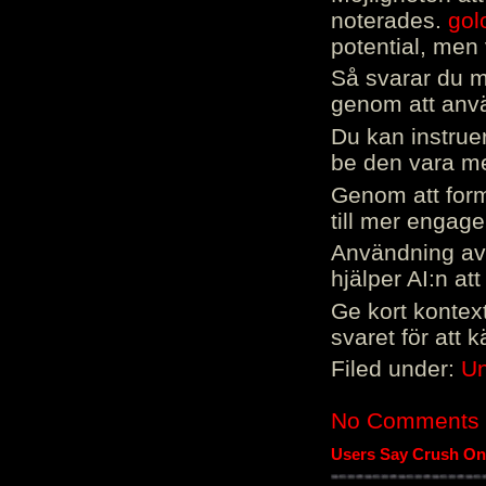
noterades.
gol
potential, men 
Så svarar du me
genom att använ
Du kan instrue
be den vara mer
Genom att form
till mer engag
Användning av 
hjälper AI:n at
Ge kort kontext
svaret för att 
Filed under:
Un
No Comments
Users Say Crush On 