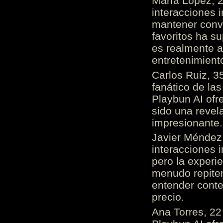
María López, 2
interacciones 
mantener conv
favoritos ha s
es realmente 
entretenimient
Carlos Ruiz, 3
fanático de las
Playbun AI ofr
sido una revel
impresionante
Javier Méndez,
interacciones 
pero la experi
menudo repiten 
entender cont
precio.
Ana Torres, 2