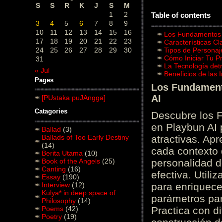
S
S
R
K
J
S
M
1
2
Table of contents
3
4
5
6
7
8
9
10
11
12
13
14
15
16
Los Fundamentos d
17
18
19
20
21
22
23
Características C
24
25
26
27
28
29
30
Tipos de Personaj
Cómo Iniciar Tu P
31
La Tecnología det
« Jul
Beneficios de las
Pages
Los Fundamento
AI
[PUstaka puJAngga]
Catagories
Descubre los 
en Playbun AI 
Ballad
(3)
Ballads of Too Early Destiny
atractivas. Ap
(14)
cada contexto d
Berita Utama
(10)
Book of the Angels
(25)
personalidad d
Canting
(16)
efectiva. Utili
Essay
(190)
Interview
(12)
para enriquece
Kulya* in deep space of
parámetros par
Philosophy
(14)
Poems
(42)
Practica con d
Poetry
(19)