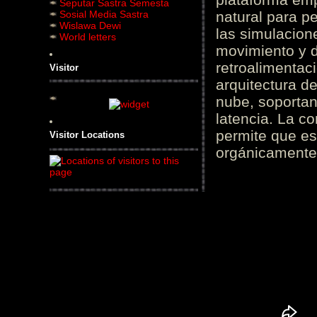
Seputar Sastra Semesta
Sosial Media Sastra
natural para pe
Wislawa Dewi
las simulacion
World letters
movimiento y d
retroalimentaci
Visitor
arquitectura d
nube, soportan
latencia. La c
permite que es
Visitor Locations
orgánicamente 