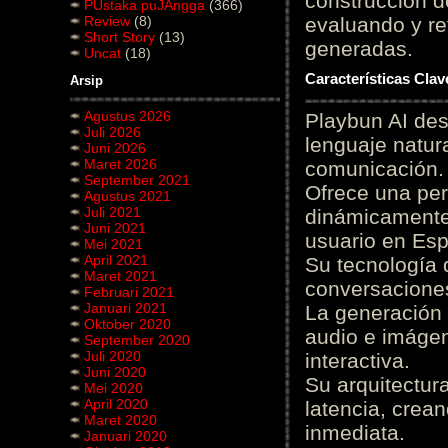
construcción de
PUstaka puJAngga
(366)
Review
(8)
evaluando y re
Short Story
(13)
generadas.
Uncat
(18)
Características Cla
Arsip
Agustus 2026
Playbun AI des
Juli 2026
lenguaje natur
Juni 2026
Maret 2026
comunicación.
September 2021
Ofrece una pe
Agustus 2021
Juli 2021
dinámicamente 
Juni 2021
usuario en Es
Mei 2021
April 2021
Su tecnología 
Maret 2021
conversaciones
Februari 2021
Januari 2021
La generación 
Oktober 2020
audio e imágen
September 2020
Juli 2020
interactiva.
Juni 2020
Su arquitectur
Mei 2020
April 2020
latencia, crea
Maret 2020
inmediata.
Januari 2020