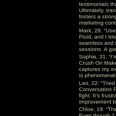
testimonials th
Ultimately, tr
fosters a stro
marketing cont
Mark, 28: “Us
Fluid, and I to
seamless and i
sessions. A ga
Sophie, 31: “I
Crush On Makes
captures my ex
is phenomenal.
Leo, 22: “Trie
Conversation Fe
fight. It’s frus
improvement be
Chloe, 19: “The
Even though ‘