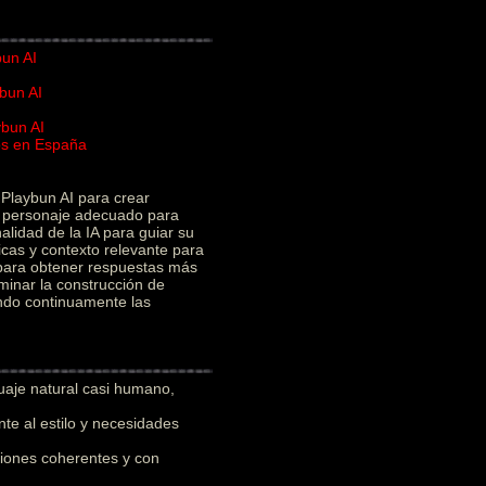
bun AI
bun AI
ybun AI
ios en España
I
Playbun AI para crear
el personaje adecuado para
alidad de la IA para guiar su
icas y contexto relevante para
 para obtener respuestas más
minar la construcción de
ando continuamente las
uaje natural casi humano,
e al estilo y necesidades
iones coherentes y con