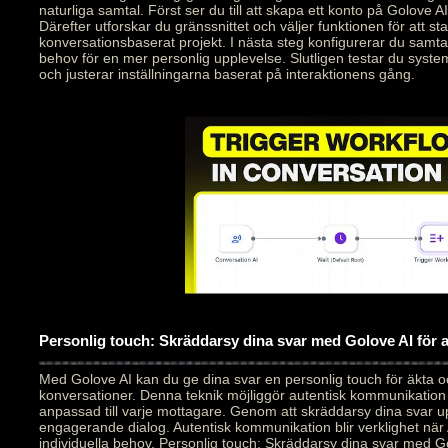
naturliga samtal. Först ser du till att skapa ett konto på Golove AI
Därefter utforskar du gränssnittet och väljer funktionen för att star
konversationsbaserat projekt. I nästa steg konfigurerar du samt
behov för en mer personlig upplevelse. Slutligen testar du syste
och justerar inställningarna baserat på interaktionens gång.
Personlig touch: Skräddarsy dina svar med Golove AI för
Med Golove AI kan du ge dina svar en personlig touch för äkta 
konversationer. Denna teknik möjliggör autentisk kommunikation
anpassad till varje mottagare. Genom att skräddarsy dina svar 
engagerande dialog. Autentisk kommunikation blir verklighet när 
individuella behov. Personlig touch: Skräddarsy dina svar med Go