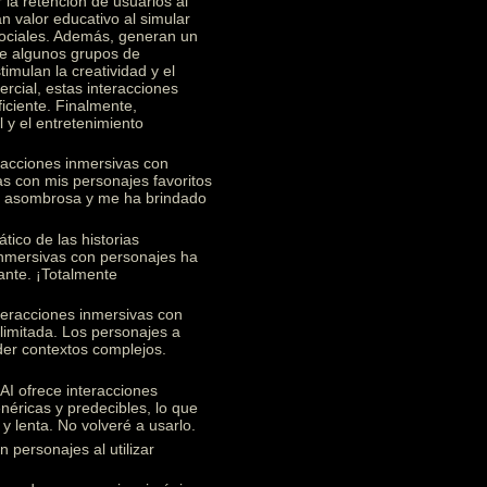
 la retención de usuarios al
n valor educativo al simular
 sociales. Además, generan un
re algunos grupos de
imulan la creatividad y el
rcial, estas interacciones
ficiente. Finalmente,
 y el entretenimiento
racciones inmersivas con
s con mis personajes favoritos
te asombrosa y me ha brindado
ico de las historias
 inmersivas con personajes ha
ante. ¡Totalmente
teracciones inmersivas con
limitada. Los personajes a
nder contextos complejos.
I ofrece interacciones
éricas y predecibles, lo que
y lenta. No volveré a usarlo.
 personajes al utilizar