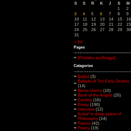
S
S
R
K
J
S
M
1
2
3
4
5
6
7
8
9
10
11
12
13
14
15
16
17
18
19
20
21
22
23
24
25
26
27
28
29
30
31
« Jul
Pages
[PUstaka puJAngga]
Catagories
Ballad
(3)
Ballads of Too Early Destiny
(14)
Berita Utama
(10)
Book of the Angels
(25)
Canting
(16)
Essay
(190)
Interview
(12)
Kulya* in deep space of
Philosophy
(14)
Poems
(42)
Poetry
(19)