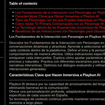
Table of contents
Los Fundamentos de la Interacción con Personajes en Play
Características Clave que Hacen Inmersiva a Playbun AI
Tipos de Personajes con los que Puedes Interactuar en Play
Cómo Iniciar Tu Primera Conversación con un Personaje IA
La Tecnología detrás de las Experiencias Inmersivas de Pla
Beneficios de las Interacciones con Personajes para Usuar
Los Fundamentos de la Interacción con Personajes en Playbun A
Descubre los Fundamentos de la Interacción con Personajes en 
conversaciones dinámicas y atractivas. Aprende a seleccionar 
cada contexto dentro de la plataforma. Define el tono y la person
comportamiento de manera efectiva. Utiliza indicaciones específ
enriquecer cada intercambio. Explora cómo ajustar parámetros
precisas y naturales. Practica con diferentes escenarios para do
narrativas interactivas. Optimiza tus diálogos evaluando y refin
interacciones generadas.
Características Clave que Hacen Inmersiva a Playbun AI
Playbun AI destaca por su capacidad de procesamiento del leng
eliminando barreras en la comunicación.
Ofrece una personalización profunda, adaptándose dinámicament
específicas de cada usuario en España.
Su tecnología de contexto continuo permite mantener conversac
memoria a largo plazo.