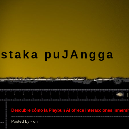
staka puJAngga
Descubre cómo la Playbun AI ofrece interacciones inmers
Posted by - on