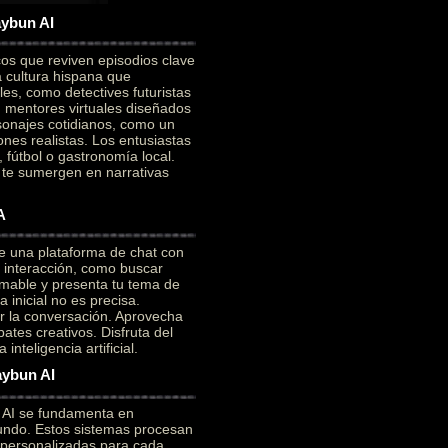
aybun AI
cos que reviven episodios clave
a cultura hispana que
es, como detectives futuristas
on mentores virtuales diseñados
sonajes cotidianos, como un
ones realistas. Los entusiastas
 fútbol o gastronomía local.
e te sumergen en narrativas
A
e una plataforma de chat con
a interacción, como buscar
mable y presenta tu tema de
 inicial no es precisa.
ar la conversación. Aprovecha
ates creativos. Disfruta del
nteligencia artificial.
aybun AI
n AI se fundamenta en
ofundo. Estos sistemas procesan
 personalizadas para cada