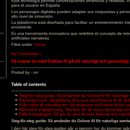
Esta tecnología permite conversaciones dinámicas y realistas, 
para el usuario en España.
Los personajes digitales pueden adaptar sus respuestas y pers
alto nivel de inmersión.
La plataforma está diseñada para facilitar un entretenimiento in
envolvente.
Es una herramienta innovadora que redefine el concepto de inter
artificiales narrativas.
Filed under:
Uncat
No Comments »
Så svarar du med Golove AI på ett naturligt och personligt 
Posted by - on
Table of contents
Steg-för-steg guide: Så använder du Golove AI för naturliga
Personlig touch: Skräddarsy dina svar med Golove AI för au
Från robot till mänsklig ton: Så anpassar du Golove AI för v
Maximera engagemang: Tekniker för att svara personligt me
Fälla övergången: Så gör du dina AI-svar flytande och natu
Steg-för-steg guide: Så använder du Golove AI för naturliga samta
I den här steg-för-steg-guiden går vi igenom hur du kommer igån