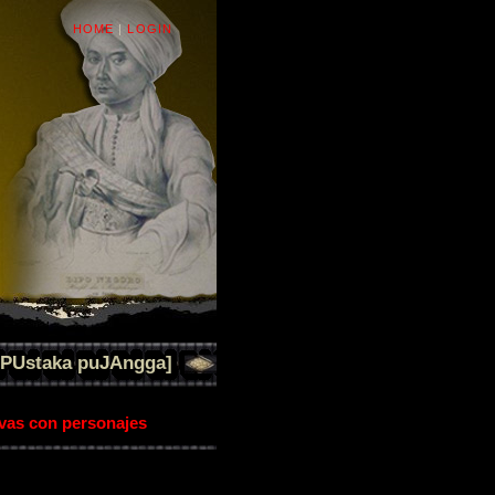
HOME
|
LOGIN
[PUstaka puJAngga]
ivas con personajes