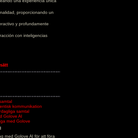
creando una experiencia única
onalidad, proporcionando un
teractivo y profundamente
acción con inteligencias
sätt
 samtal
tentisk kommunikation
ardagliga samtal
d Golove AI
rliga med Golove
l
g med Golove AI för att föra