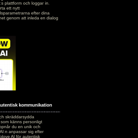
:s plattform och loggar in.
ta ett nytt
alsparametrarna efter dina
met genom att inleda en dialog
 autentisk kommunikation
och skräddarsydda
 som känns personligt
uppnår du en unik och
AI:n anpassar sig efter
love AI för autentisk