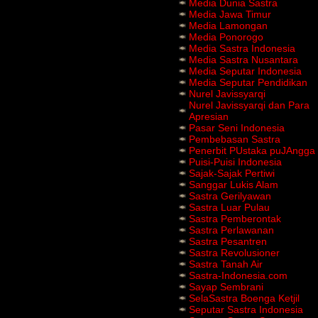
Media Dunia Sastra
Media Jawa Timur
Media Lamongan
Media Ponorogo
Media Sastra Indonesia
Media Sastra Nusantara
Media Seputar Indonesia
Media Seputar Pendidikan
Nurel Javissyarqi
Nurel Javissyarqi dan Para
Apresian
Pasar Seni Indonesia
Pembebasan Sastra
Penerbit PUstaka puJAngga
Puisi-Puisi Indonesia
Sajak-Sajak Pertiwi
Sanggar Lukis Alam
Sastra Gerilyawan
Sastra Luar Pulau
Sastra Pemberontak
Sastra Perlawanan
Sastra Pesantren
Sastra Revolusioner
Sastra Tanah Air
Sastra-Indonesia.com
Sayap Sembrani
SelaSastra Boenga Ketjil
Seputar Sastra Indonesia