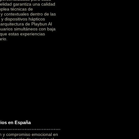
elidad garantiza una calidad
mplea técnicas de
 y contextuales dentro de las
y dispositivos hápticos
a arquitectura de Playbun AI
suarios simultáneos con baja
 que estas experiencias
rio.
rios en España
ón y compromiso emocional en