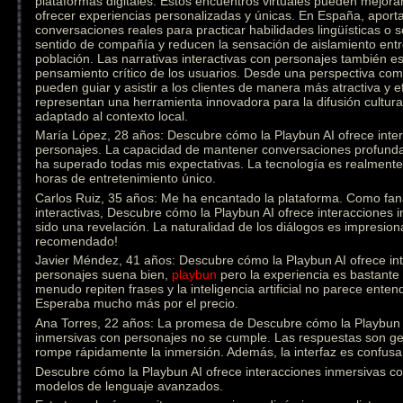
plataformas digitales. Estos encuentros virtuales pueden mejorar
ofrecer experiencias personalizadas y únicas. En España, aporta
conversaciones reales para practicar habilidades lingüísticas o
sentido de compañía y reducen la sensación de aislamiento ent
población. Las narrativas interactivas con personajes también est
pensamiento crítico de los usuarios. Desde una perspectiva come
pueden guiar y asistir a los clientes de manera más atractiva y e
representan una herramienta innovadora para la difusión cultural
adaptado al contexto local.
María López, 28 años: Descubre cómo la Playbun AI ofrece inte
personajes. La capacidad de mantener conversaciones profunda
ha superado todas mis expectativas. La tecnología es realmen
horas de entretenimiento único.
Carlos Ruiz, 35 años: Me ha encantado la plataforma. Como fanát
interactivas, Descubre cómo la Playbun AI ofrece interacciones
sido una revelación. La naturalidad de los diálogos es impresion
recomendado!
Javier Méndez, 41 años: Descubre cómo la Playbun AI ofrece in
personajes suena bien,
playbun
pero la experiencia es bastante 
menudo repiten frases y la inteligencia artificial no parece ente
Esperaba mucho más por el precio.
Ana Torres, 22 años: La promesa de Descubre cómo la Playbun A
inmersivas con personajes no se cumple. Las respuestas son gen
rompe rápidamente la inmersión. Además, la interfaz es confusa 
Descubre cómo la Playbun AI ofrece interacciones inmersivas con
modelos de lenguaje avanzados.