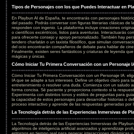
Tipos de Personajes con los que Puedes Interactuar en Pl
En Playbun AI de España, te encontrarás con personajes históri
del pasado. Podrás conversar con figuras literarias clásicas de l
responden con ingenio. La plataforma incluye creaciones original
o científicos excéntricos, listos para aventuras. Interactuarás c
para ofrecerte consejo y apoyo personalizado. También hay per
tendero charlatán o un taxista filosófico, que simulan conversaci
del ocio encontrarán compañeros de debate para hablar de cine,
Finalmente, existen seres fantásticos y criaturas de leyenda qu
mágicas y únicas.
Cómo Iniciar Tu Primera Conversación con un Personaje I
Cómo Iniciar Tu Primera Conversación con un Personaje IA: elig
IA que se adapte a tus intereses. Define un objetivo claro para l
entretenimiento o resolver una duda. Comienza con un saludo a
forma concisa. Sé paciente y proporciona contexto si la respuesta
Experimenta con distintos tonos y estilos de preguntas para gui
la capacidad de estos personajes para desarrollar historias o deb
proceso interactivo y aprende de las respuestas generadas por la i
La Tecnología detrás de las Experiencias Inmersivas de Pl
La Tecnología detrás de las Experiencias Inmersivas de Playbu
algoritmos de inteligencia artificial avanzados y aprendizaje pr
entornos en tiempo real para generar interacciones dinámicas y