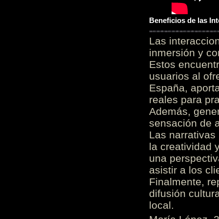
Beneficios de las I
Las interacci
inmersión y co
Estos encuentr
usuarios al of
España, aporta
reales para pra
Además, gener
sensación de a
Las narrativas
la creatividad 
una perspectiv
asistir a los c
Finalmente, re
difusión cultur
local.