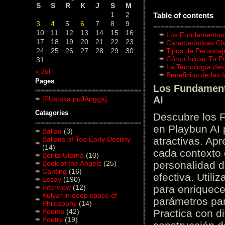
S
S
R
K
J
S
M
1
2
Table of contents
3
4
5
6
7
8
9
10
11
12
13
14
15
16
Los Fundamentos d
17
18
19
20
21
22
23
Características C
24
25
26
27
28
29
30
Tipos de Personaj
Cómo Iniciar Tu P
31
La Tecnología det
« Jul
Beneficios de las
Pages
Los Fundamento
AI
[PUstaka puJAngga]
Catagories
Descubre los 
en Playbun AI 
Ballad
(3)
Ballads of Too Early Destiny
atractivas. Ap
(14)
cada contexto d
Berita Utama
(10)
Book of the Angels
(25)
personalidad d
Canting
(16)
efectiva. Utili
Essay
(190)
Interview
(12)
para enriquece
Kulya* in deep space of
parámetros par
Philosophy
(14)
Poems
(42)
Practica con d
Poetry
(19)