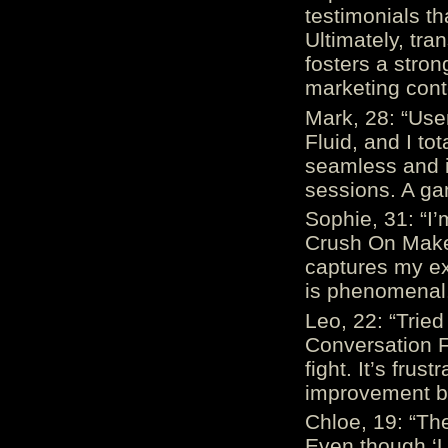
testimonials th
Ultimately, tr
fosters a stro
marketing cont
Mark, 28: “Us
Fluid, and I to
seamless and i
sessions. A ga
Sophie, 31: “I
Crush On Makes
captures my ex
is phenomenal.
Leo, 22: “Trie
Conversation Fe
fight. It’s frus
improvement be
Chloe, 19: “The
Even though ‘