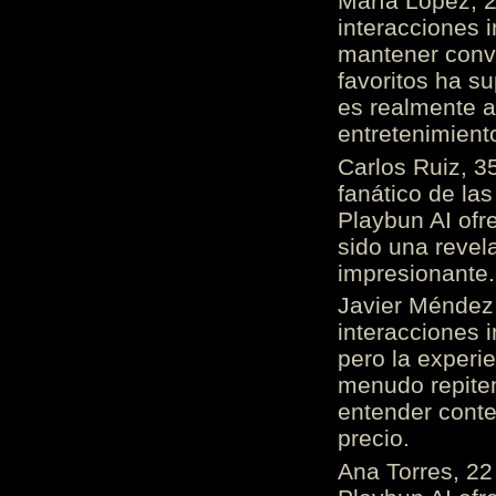
María López, 2
interacciones 
mantener conv
favoritos ha s
es realmente 
entretenimient
Carlos Ruiz, 3
fanático de las
Playbun AI ofr
sido una revel
impresionante
Javier Méndez,
interacciones 
pero la experi
menudo repiten 
entender cont
precio.
Ana Torres, 2