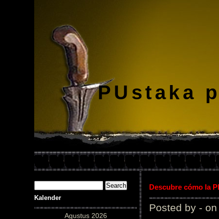
PUstaka 
Descubre cómo la Pl
Kalender
Posted by - on
Agustus 2026