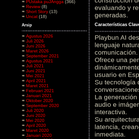
construcción de
PUstaka puJAngga
(366)
Review
(8)
evaluando y re
Short Story
(13)
generadas.
Uncat
(18)
Características Cla
Arsip
Agustus 2026
Playbun AI des
Juli 2026
lenguaje natur
Juni 2026
Maret 2026
comunicación.
September 2021
Ofrece una pe
Agustus 2021
Juli 2021
dinámicamente 
Juni 2021
usuario en Es
Mei 2021
April 2021
Su tecnología 
Maret 2021
conversaciones
Februari 2021
Januari 2021
La generación 
Oktober 2020
audio e imágen
September 2020
Juli 2020
interactiva.
Juni 2020
Su arquitectur
Mei 2020
April 2020
latencia, crea
Maret 2020
inmediata.
Januari 2020