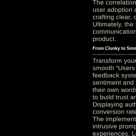
The correlation
user adoption 
crafting clear, 
Ultimately, the
communication c
product.
From Clunky to Smo
Transform you
smooth “Users
feedback system
sentiment and 
their own word
to build trust 
Displaying auth
conversion rat
The implementa
intrusive promp
experiences. L