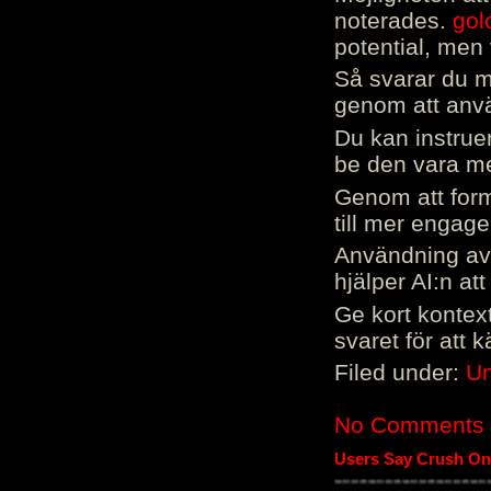
noterades.
gol
potential, men 
Så svarar du me
genom att använ
Du kan instrue
be den vara mer
Genom att form
till mer engag
Användning av 
hjälper AI:n at
Ge kort kontext
svaret för att 
Filed under:
Un
No Comments
Users Say Crush On 