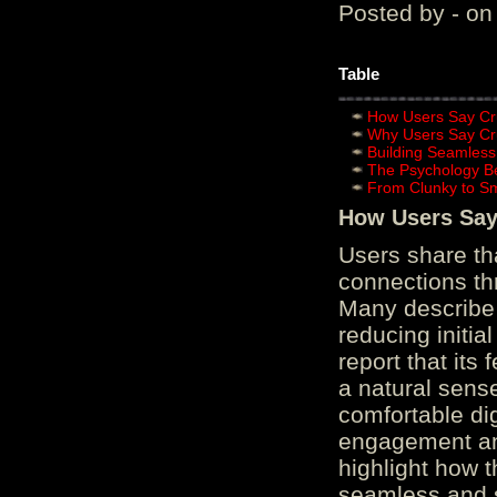
Posted by - on
Table
How Users Say Cru
Why Users Say Cru
Building Seamless
The Psychology B
From Clunky to S
How Users Say 
Users share th
connections th
Many describe 
reducing initi
report that its
a natural sens
comfortable di
engagement and
highlight how 
seamless and s