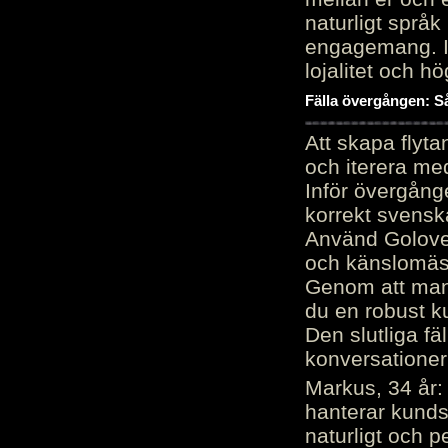
naturligt språk
engagemang. Im
lojalitet och h
Fälla övergången: Så
Att skapa flyt
och iterera me
Inför övergång
korrekt svenska
Använd Golove 
och känslomäss
Genom att manu
du en robust k
Den slutliga fä
konversationer i
Markus, 34 år: 
hanterar kunds
naturligt och pe