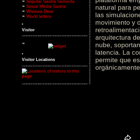
Seputar Sastra Semesta
Sosial Media Sastra
natural para pe
Wislawa Dewi
las simulacion
World letters
movimiento y d
retroalimentaci
Visitor
arquitectura d
nube, soportan
latencia. La c
permite que es
Visitor Locations
orgánicamente 