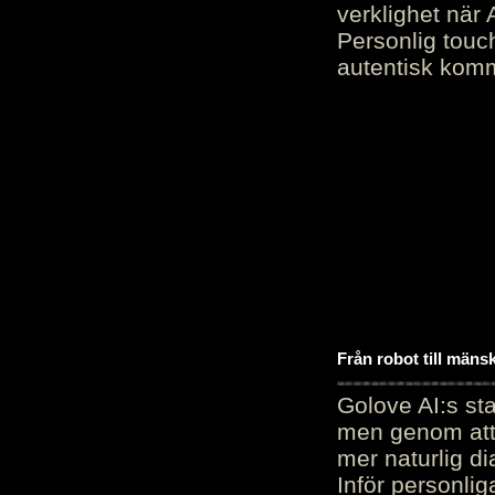
verklighet när 
Personlig touc
autentisk kommu
Från robot till mäns
Golove AI:s sta
men genom att 
mer naturlig di
Inför personli