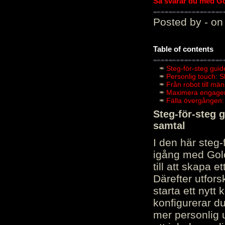
Så svarar du med Gol
Posted by - on
Table of contents
Steg-för-steg guid
Personlig touch: 
Från robot till mä
Maximera engagema
Fälla övergången:
Steg-för-steg 
samtal
I den här steg
igång med Golov
till att skapa 
Därefter utfors
starta ett nytt
konfigurerar d
mer personlig 