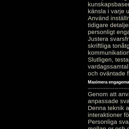
kunskapsbasen
känsla i varje 
Använd inställn
tidigare detalj
personligt en
Justera svarsf
skriftliga tonå
kommunikation
Slutligen, test
vardagssamtal 
och oväntade f
Maximera engagemang
Genom att anvä
anpassade sva
Denna teknik 
interaktioner 
Personliga sva
mellan er och 