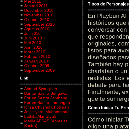
Mei 2011
Tipos de Personajes
Januari 2011
Desember 2010
En Playbun AI 
November 2010
Oktober 2010
históricos que
September 2010
conversar con f
Agustus 2010
Juli 2010
que responden 
Juni 2010
originales, com
Mei 2010
April 2010
listos para av
Maret 2010
diseñados para
Februari 2010
Januari 2010
También hay p
Oktober 2009
charlatán o un
September 2009
realistas. Los
Link
debate para hab
Ahmad Syauqillah
Finalmente, ex
Bantar Sastra Bengawan
que te sumerge
Forum Sastra Jombang
Forum Sastra Lamongan
Ichsa Chusnul Chotimah
Cómo Iniciar Tu Pri
Javissyarqi Muhammada
Lathifa Akmaliyah
Cómo Iniciar T
Media APSAS (Apresiasi
elige una plat
Sastra)