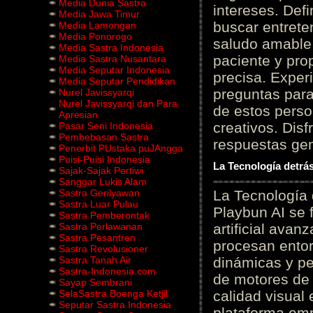
Media Dunia Sastra
intereses. Defi
Media Jawa Timur
buscar entrete
Media Lamongan
Media Ponorogo
saludo amable 
Media Sastra Indonesia
paciente y prop
Media Sastra Nusantara
Media Seputar Indonesia
precisa. Experi
Media Seputar Pendidikan
preguntas para
Nurel Javissyarqi
Nurel Javissyarqi dan Para
de estos perso
Apresian
creativos. Disf
Pasar Seni Indonesia
Pembebasan Sastra
respuestas gene
Penerbit PUstaka puJAngga
Puisi-Puisi Indonesia
La Tecnología detrás
Sajak-Sajak Pertiwi
Sanggar Lukis Alam
Sastra Gerilyawan
La Tecnología 
Sastra Luar Pulau
Playbun AI se 
Sastra Pemberontak
Sastra Perlawanan
artificial ava
Sastra Pesantren
procesan entor
Sastra Revolusioner
Sastra Tanah Air
dinámicas y pe
Sastra-Indonesia.com
de motores de 
Sayap Sembrani
SelaSastra Boenga Ketjil
calidad visual
Seputar Sastra Indonesia
plataforma em