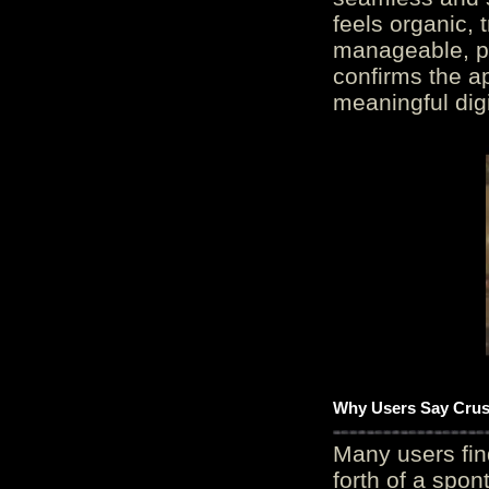
feels organic, 
manageable, pos
confirms the ap
meaningful digi
Why Users Say Crush
Many users fin
forth of a spo