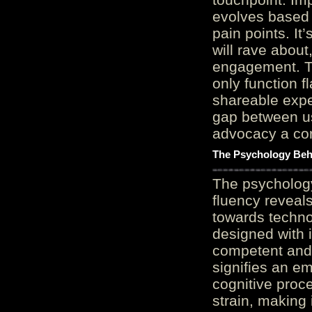
evolves based 
pain points. It
will rave about
engagement. Th
only function 
shareable expe
gap between us
advocacy a cor
The Psychology Beh
The psycholog
fluency reveals
towards techno
designed with 
competent and 
signifies an em
cognitive proc
strain, making 