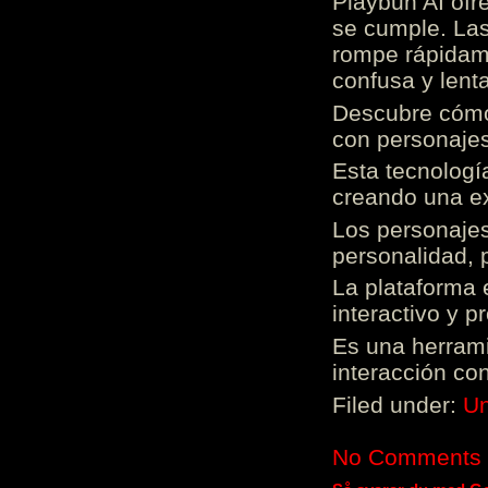
Playbun AI ofr
se cumple. Las
rompe rápidame
confusa y lenta
Descubre cómo 
con personajes
Esta tecnologí
creando una ex
Los personajes
personalidad, 
La plataforma 
interactivo y 
Es una herrami
interacción con
Filed under:
Un
No Comments