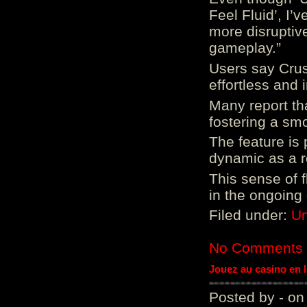
Feel Fluid’, I’
more disruptiv
gameplay.”
Users say Crus
effortless and i
Many report tha
fostering a sm
The feature is p
dynamic as a re
This sense of 
in the ongoing
Filed under:
Un
No Comments
Jouez au casino en 
Posted by - on