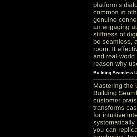
platform’s dial
common in othe
genuine connec
an engaging at
stiffness of di
be seamless, a
room. It effect
and real-world 
reason why user
Building Seamless U
Mastering the 
Building Seaml
customer prais
transforms cas
for intuitive in
systematically
you can replic
touchpoint. Im