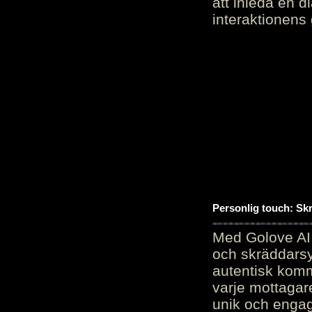
att inleda en d
interaktionens
Personlig touch: Sk
Med Golove AI 
och skräddarsy
autentisk komm
varje mottagar
unik och engag