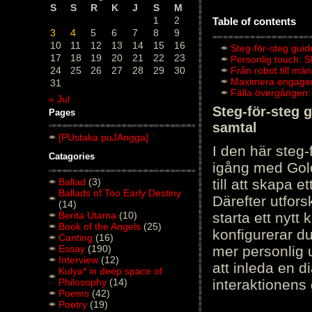
S
S
R
K
J
S
M
1
2
Table of contents
3
4
5
6
7
8
9
10
11
12
13
14
15
16
Steg-för-steg guid
17
18
19
20
21
22
23
Personlig touch: 
24
25
26
27
28
29
30
Från robot till mä
Maximera engagema
31
Fälla övergången:
« Jul
Steg-för-steg 
Pages
samtal
[PUstaka puJAngga]
I den här steg
Catagories
igång med Golov
Ballad
(3)
till att skapa 
Ballads of Too Early Destiny
Därefter utfors
(14)
Berita Utama
(10)
starta ett nytt
Book of the Angels
(25)
konfigurerar d
Canting
(16)
Essay
(190)
mer personlig 
Interview
(12)
att inleda en d
Kulya* in deep space of
Philosophy
(14)
interaktionens
Poems
(42)
Poetry
(19)