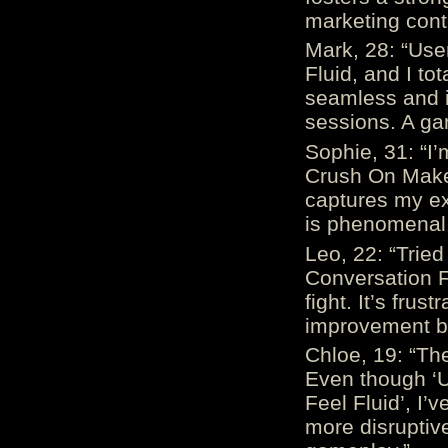
marketing cont
Mark, 28: “Us
Fluid, and I to
seamless and i
sessions. A ga
Sophie, 31: “I
Crush On Makes
captures my ex
is phenomenal.
Leo, 22: “Trie
Conversation Fe
fight. It’s frus
improvement be
Chloe, 19: “The
Even though ‘
Feel Fluid’, I’
more disruptiv