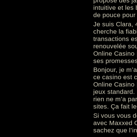
propose des ja
intuitive et l
de pouce pour
Je suis Clara, 
cherche la fiabi
transactions es
renouvelée so
Online Casino 
ses promesses.
Bonjour, je m’
ce casino est 
Online Casino 
jeux standard. 
rien ne m’a pa
sites. Ça fait l
Si vous vous 
avec Maxxed On
sachez que l’in