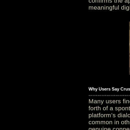
confirms the ap
meaningful digi
Why Users Say Crush
Many users fin
forth of a spo
platform’s dial
common in othe
genuine connec