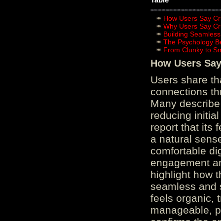
How Users Say Cru
Why Users Say Cru
Building Seamless
The Psychology B
From Clunky to S
How Users Say 
Users share th
connections th
Many describe 
reducing initi
report that its
a natural sens
comfortable di
engagement and
highlight how 
seamless and s
feels organic, 
manageable, pos