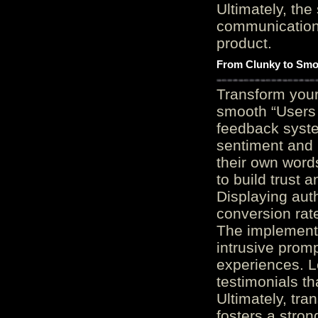
Ultimately, the
communication c
product.
From Clunky to Smo
Transform you
smooth “Users
feedback system
sentiment and 
their own word
to build trust 
Displaying auth
conversion rat
The implementa
intrusive promp
experiences. L
testimonials th
Ultimately, tr
fosters a stro