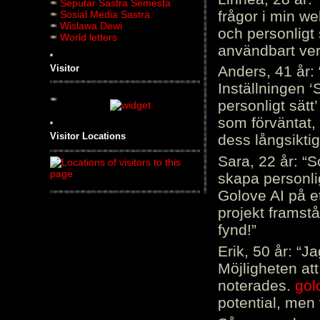
Seputar Sastra Semesta
frågor i min we
Sosial Media Sastra
Wislawa Dewi
och personligt 
World letters
användbart ver
Visitor
Anders, 41 år: 
Inställningen ‘
personligt sätt
som förväntat, 
Visitor Locations
dess långsiktig
Sara, 22 år: “S
skapa personli
Golove AI på et
projekt framstå
fynd!”
Erik, 50 år: “
Möjligheten att
noterades.
gol
potential, men 