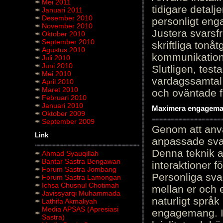
Mei 2011
tidigare detalj
Januari 2011
Desember 2010
personligt en
November 2010
Justera svarsf
Oktober 2010
September 2010
skriftliga tonå
Agustus 2010
kommunikation
Juli 2010
Juni 2010
Slutligen, test
Mei 2010
vardagssamtal 
April 2010
Maret 2010
och oväntade f
Februari 2010
Januari 2010
Maximera engagemang
Oktober 2009
September 2009
Genom att anvä
Link
anpassade sva
Denna teknik 
Ahmad Syauqillah
Bantar Sastra Bengawan
interaktioner 
Forum Sastra Jombang
Personliga sva
Forum Sastra Lamongan
Ichsa Chusnul Chotimah
mellan er och 
Javissyarqi Muhammada
naturligt språk
Lathifa Akmaliyah
Media APSAS (Apresiasi
engagemang. Im
Sastra)