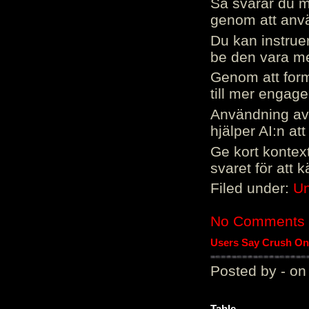
Så svarar du me
genom att använ
Du kan instrue
be den vara mer
Genom att form
till mer engag
Användning av 
hjälper AI:n at
Ge kort kontext
svaret för att 
Filed under:
Un
No Comments
Users Say Crush On 
Posted by - on
Table