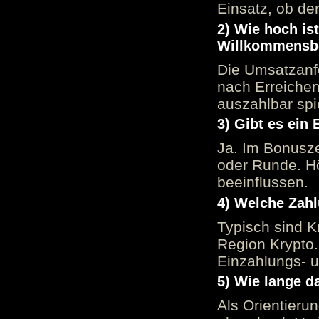
Einsatz, ob der
2) Wie hoch is
Willkommensb
Die Umsatzanfo
nach Erreiche
auszahlbar spi
3) Gibt es ein
Ja. Im Bonusze
oder Runde. H
beeinflussen.
4) Welche Zah
Typisch sind K
Region Krypto.
Einzahlungs- 
5) Wie lange d
Als Orientieru