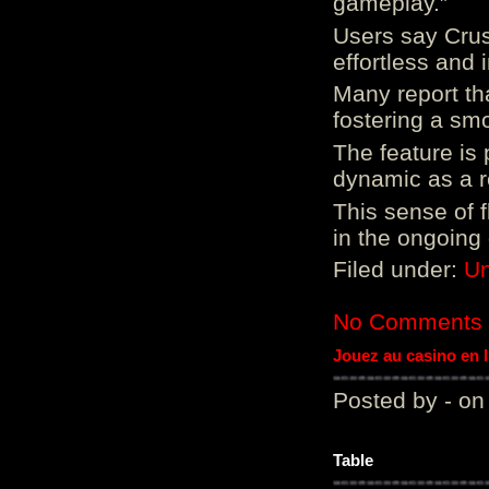
gameplay.”
Users say Crus
effortless and i
Many report tha
fostering a sm
The feature is p
dynamic as a re
This sense of 
in the ongoing
Filed under:
Un
No Comments
Jouez au casino en 
Posted by - on
Table