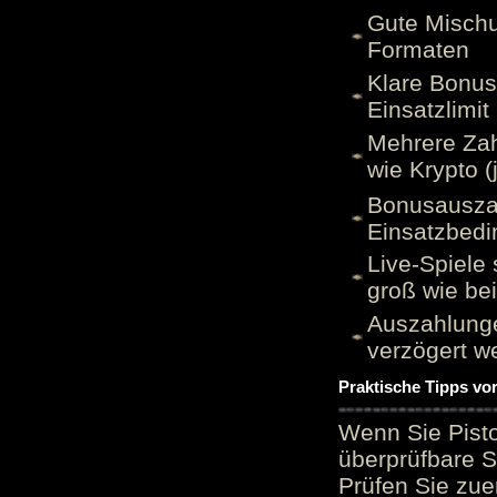
Gute Mischu
Formaten
Klare Bonu
Einsatzlimi
Mehrere Zah
wie Krypto (
Bonusauszah
Einsatzbed
Live-Spiele 
groß wie be
Auszahlunge
verzögert w
Praktische Tipps vo
Wenn Sie Pisto
überprüfbare S
Prüfen Sie zue