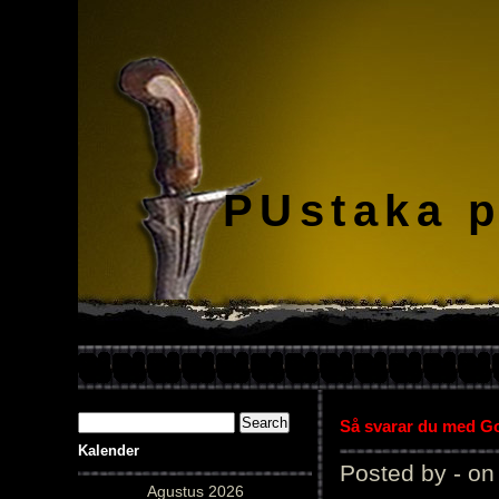
PUstaka 
Så svarar du med Gol
Kalender
Posted by - on
Agustus 2026