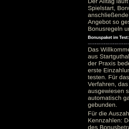
Der Alltag läu
Spielstart, Bon
anschließende
Angebot so ge
Bonusregeln u
Bonuspaket im Test
Das Willkomme
aus Startgutha
der Praxis bed
erste Einzahlu
testen. Für da
Verfahren, das
ausgewiesen sei
automatisch ga
gebunden.
Für die Auszah
Kennzahlen: D
des Bonusbetr