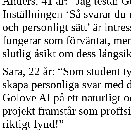
Anders, 41 år: “Jag testar G
Inställningen ‘Så svarar du
och personligt sätt’ är intre
fungerar som förväntat, men
slutlig åsikt om dess långsik
Sara, 22 år: “Som student tyc
skapa personliga svar med d
Golove AI på ett naturligt o
projekt framstår som proffsi
riktigt fynd!”