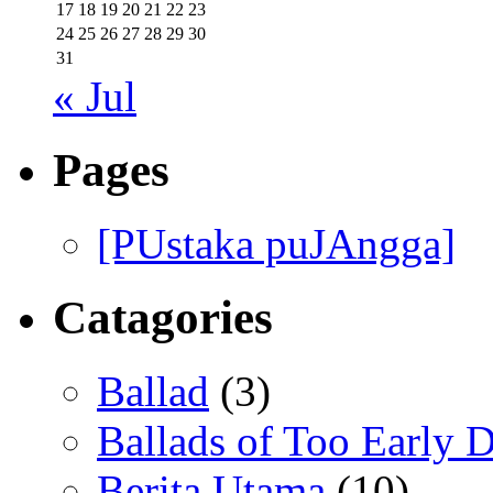
17
18
19
20
21
22
23
24
25
26
27
28
29
30
31
« Jul
Pages
[PUstaka puJAngga]
Catagories
Ballad
(3)
Ballads of Too Early D
Berita Utama
(10)