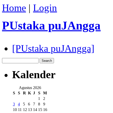
Home
|
Login
PUstaka puJAngga
[PUstaka puJAngga]
Kalender
Agustus 2026
S
S
R
K
J
S
M
1
2
3
4
5
6
7
8
9
10
11
12
13
14
15
16