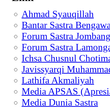
Ahmad Syauqillah
Bantar Sastra Bengaw
Forum Sastra Jomban
Forum Sastra Lamong
Ichsa Chusnul Chotim
Javissyarqi Muhamma
Lathifa Akmaliyah
Media APSAS (Apresia
Media Dunia Sastra