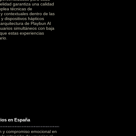
elidad garantiza una calidad
mplea técnicas de
 y contextuales dentro de las
y dispositivos hápticos
a arquitectura de Playbun AI
suarios simultáneos con baja
 que estas experiencias
rio.
rios en España
ón y compromiso emocional en