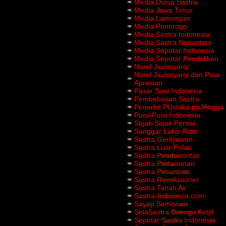
Media Dunia Sastra
Media Jawa Timur
Media Lamongan
Media Ponorogo
Media Sastra Indonesia
Media Sastra Nusantara
Media Seputar Indonesia
Media Seputar Pendidikan
Nurel Javissyarqi
Nurel Javissyarqi dan Para
Apresian
Pasar Seni Indonesia
Pembebasan Sastra
Penerbit PUstaka puJAngga
Puisi-Puisi Indonesia
Sajak-Sajak Pertiwi
Sanggar Lukis Alam
Sastra Gerilyawan
Sastra Luar Pulau
Sastra Pemberontak
Sastra Perlawanan
Sastra Pesantren
Sastra Revolusioner
Sastra Tanah Air
Sastra-Indonesia.com
Sayap Sembrani
SelaSastra Boenga Ketjil
Seputar Sastra Indonesia