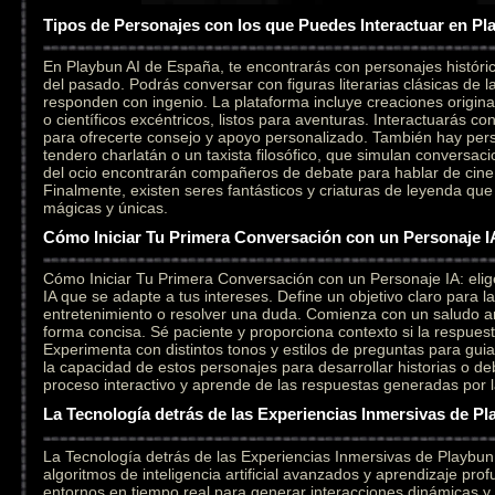
Tipos de Personajes con los que Puedes Interactuar en Pl
En Playbun AI de España, te encontrarás con personajes históri
del pasado. Podrás conversar con figuras literarias clásicas de l
responden con ingenio. La plataforma incluye creaciones original
o científicos excéntricos, listos para aventuras. Interactuarás c
para ofrecerte consejo y apoyo personalizado. También hay per
tendero charlatán o un taxista filosófico, que simulan conversaci
del ocio encontrarán compañeros de debate para hablar de cine,
Finalmente, existen seres fantásticos y criaturas de leyenda qu
mágicas y únicas.
Cómo Iniciar Tu Primera Conversación con un Personaje I
Cómo Iniciar Tu Primera Conversación con un Personaje IA: elig
IA que se adapte a tus intereses. Define un objetivo claro para l
entretenimiento o resolver una duda. Comienza con un saludo a
forma concisa. Sé paciente y proporciona contexto si la respuesta
Experimenta con distintos tonos y estilos de preguntas para gui
la capacidad de estos personajes para desarrollar historias o deb
proceso interactivo y aprende de las respuestas generadas por la i
La Tecnología detrás de las Experiencias Inmersivas de Pl
La Tecnología detrás de las Experiencias Inmersivas de Playbu
algoritmos de inteligencia artificial avanzados y aprendizaje pr
entornos en tiempo real para generar interacciones dinámicas y