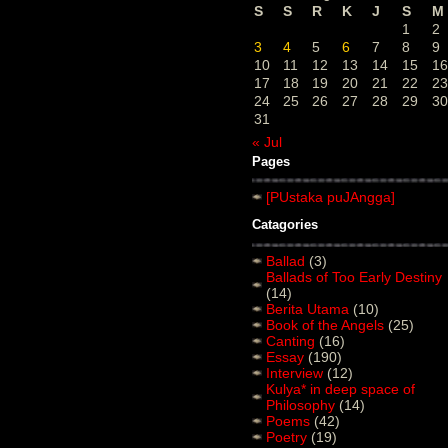
S
S
R
K
J
S
M
1
2
3
4
5
6
7
8
9
10
11
12
13
14
15
16
17
18
19
20
21
22
23
24
25
26
27
28
29
30
31
« Jul
Pages
[PUstaka puJAngga]
Catagories
Ballad
(3)
Ballads of Too Early Destiny
(14)
Berita Utama
(10)
Book of the Angels
(25)
Canting
(16)
Essay
(190)
Interview
(12)
Kulya* in deep space of
Philosophy
(14)
Poems
(42)
Poetry
(19)