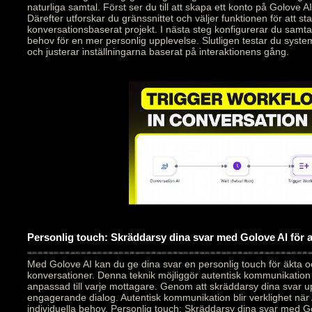
naturliga samtal. Först ser du till att skapa ett konto på Golove AI
Därefter utforskar du gränssnittet och väljer funktionen för att star
konversationsbaserat projekt. I nästa steg konfigurerar du samt
behov för en mer personlig upplevelse. Slutligen testar du syste
och justerar inställningarna baserat på interaktionens gång.
Personlig touch: Skräddarsy dina svar med Golove AI för
Med Golove AI kan du ge dina svar en personlig touch för äkta 
konversationer. Denna teknik möjliggör autentisk kommunikation
anpassad till varje mottagare. Genom att skräddarsy dina svar 
engagerande dialog. Autentisk kommunikation blir verklighet när 
individuella behov. Personlig touch: Skräddarsy dina svar med Go