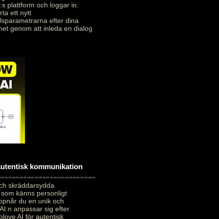
:s plattform och loggar in.
ta ett nytt
alsparametrarna efter dina
met genom att inleda en dialog
 autentisk kommunikation
och skräddarsydda
 som känns personligt
uppnår du en unik och
AI:n anpassar sig efter
love AI för autentisk