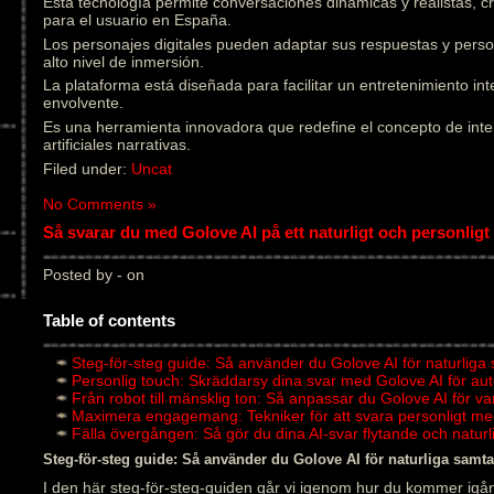
Esta tecnología permite conversaciones dinámicas y realistas, 
para el usuario en España.
Los personajes digitales pueden adaptar sus respuestas y pers
alto nivel de inmersión.
La plataforma está diseñada para facilitar un entretenimiento in
envolvente.
Es una herramienta innovadora que redefine el concepto de inter
artificiales narrativas.
Filed under:
Uncat
No Comments »
Så svarar du med Golove AI på ett naturligt och personligt 
Posted by - on
Table of contents
Steg-för-steg guide: Så använder du Golove AI för naturliga
Personlig touch: Skräddarsy dina svar med Golove AI för au
Från robot till mänsklig ton: Så anpassar du Golove AI för v
Maximera engagemang: Tekniker för att svara personligt me
Fälla övergången: Så gör du dina AI-svar flytande och natu
Steg-för-steg guide: Så använder du Golove AI för naturliga samta
I den här steg-för-steg-guiden går vi igenom hur du kommer igån