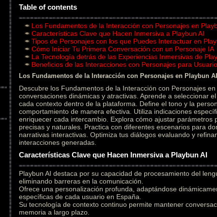
Table of contents
Los Fundamentos de la Interacción con Personajes en Play
Características Clave que Hacen Inmersiva a Playbun AI
Tipos de Personajes con los que Puedes Interactuar en Play
Cómo Iniciar Tu Primera Conversación con un Personaje IA
La Tecnología detrás de las Experiencias Inmersivas de Pla
Beneficios de las Interacciones con Personajes para Usuar
Los Fundamentos de la Interacción con Personajes en Playbun A
Descubre los Fundamentos de la Interacción con Personajes en 
conversaciones dinámicas y atractivas. Aprende a seleccionar 
cada contexto dentro de la plataforma. Define el tono y la person
comportamiento de manera efectiva. Utiliza indicaciones específ
enriquecer cada intercambio. Explora cómo ajustar parámetros
precisas y naturales. Practica con diferentes escenarios para do
narrativas interactivas. Optimiza tus diálogos evaluando y refin
interacciones generadas.
Características Clave que Hacen Inmersiva a Playbun AI
Playbun AI destaca por su capacidad de procesamiento del leng
eliminando barreras en la comunicación.
Ofrece una personalización profunda, adaptándose dinámicament
específicas de cada usuario en España.
Su tecnología de contexto continuo permite mantener conversac
memoria a largo plazo.