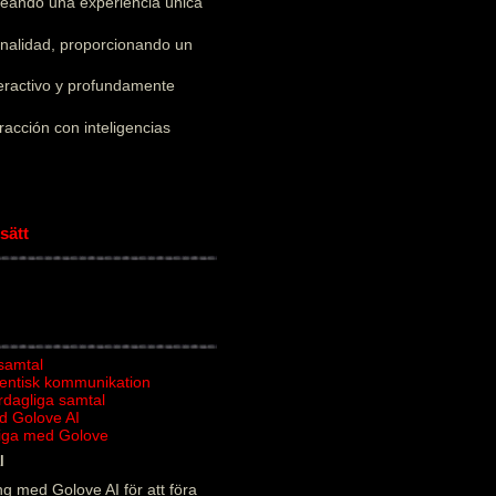
creando una experiencia única
onalidad, proporcionando un
teractivo y profundamente
acción con inteligencias
sätt
 samtal
tentisk kommunikation
ardagliga samtal
d Golove AI
rliga med Golove
l
g med Golove AI för att föra