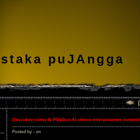
staka puJAngga
Descubre cómo la Playbun AI ofrece interacciones inmers
Posted by - on