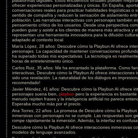
plataformas digitales. Estos encuentros virtuales pueden mejorar
ofrecer experiencias personalizadas y únicas. En España, aporta
conversaciones reales para practicar habilidades lingüísticas o
sentido de compañía y reducen la sensación de aislamiento ent
población. Las narrativas interactivas con personajes también est
pensamiento crítico de los usuarios. Desde una perspectiva come
pueden guiar y asistir a los clientes de manera más atractiva y e
representan una herramienta innovadora para la difusión cultural
adaptado al contexto local.
María López, 28 años: Descubre cómo la Playbun AI ofrece inte
personajes. La capacidad de mantener conversaciones profunda
ha superado todas mis expectativas. La tecnología es realmen
horas de entretenimiento único.
Carlos Ruiz, 35 años: Me ha encantado la plataforma. Como fanát
interactivas, Descubre cómo la Playbun AI ofrece interacciones
sido una revelación. La naturalidad de los diálogos es impresion
recomendado!
Javier Méndez, 41 años: Descubre cómo la Playbun AI ofrece in
personajes suena bien,
playbun
pero la experiencia es bastante 
menudo repiten frases y la inteligencia artificial no parece ente
Esperaba mucho más por el precio.
Ana Torres, 22 años: La promesa de Descubre cómo la Playbun A
inmersivas con personajes no se cumple. Las respuestas son gen
rompe rápidamente la inmersión. Además, la interfaz es confusa 
Descubre cómo la Playbun AI ofrece interacciones inmersivas con
modelos de lenguaje avanzados.