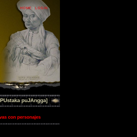
HOME
|
LOGIN
[PUstaka puJAngga]
ivas con personajes