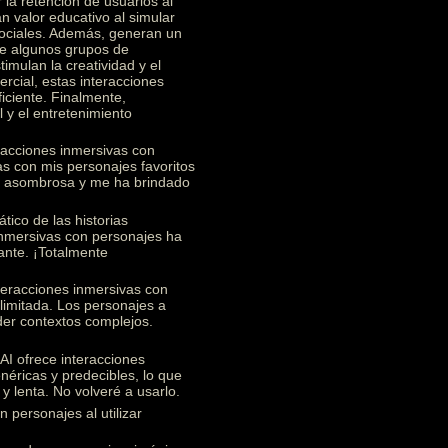
 la retención de usuarios al
n valor educativo al simular
 sociales. Además, generan un
re algunos grupos de
imulan la creatividad y el
rcial, estas interacciones
ficiente. Finalmente,
 y el entretenimiento
racciones inmersivas con
s con mis personajes favoritos
te asombrosa y me ha brindado
ico de las historias
 inmersivas con personajes ha
ante. ¡Totalmente
teracciones inmersivas con
limitada. Los personajes a
nder contextos complejos.
I ofrece interacciones
éricas y predecibles, lo que
y lenta. No volveré a usarlo.
 personajes al utilizar