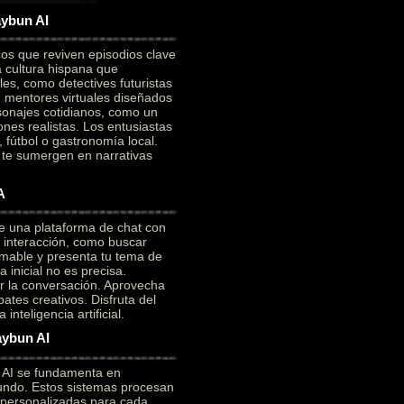
aybun AI
cos que reviven episodios clave
a cultura hispana que
es, como detectives futuristas
on mentores virtuales diseñados
sonajes cotidianos, como un
ones realistas. Los entusiastas
 fútbol o gastronomía local.
e te sumergen en narrativas
A
e una plataforma de chat con
a interacción, como buscar
mable y presenta tu tema de
 inicial no es precisa.
ar la conversación. Aprovecha
ates creativos. Disfruta del
nteligencia artificial.
aybun AI
n AI se fundamenta en
ofundo. Estos sistemas procesan
 personalizadas para cada