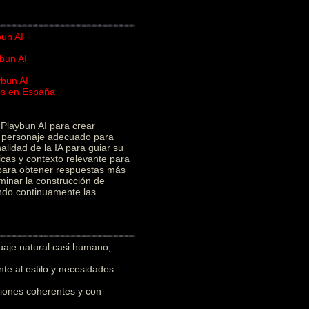
bun AI
bun AI
ybun AI
ios en España
I
Playbun AI para crear
el personaje adecuado para
alidad de la IA para guiar su
icas y contexto relevante para
 para obtener respuestas más
minar la construcción de
ando continuamente las
uaje natural casi humano,
e al estilo y necesidades
iones coherentes y con