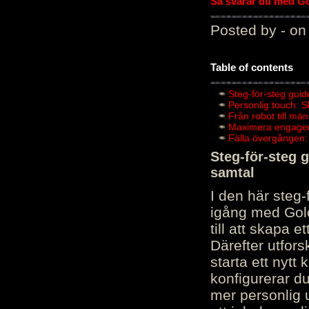
Så svarar du med Gol
Posted by - on
Table of contents
Steg-för-steg guid
Personlig touch: 
Från robot till mä
Maximera engagema
Fälla övergången:
Steg-för-steg 
samtal
I den här steg
igång med Golov
till att skapa 
Därefter utfors
starta ett nytt
konfigurerar d
mer personlig 