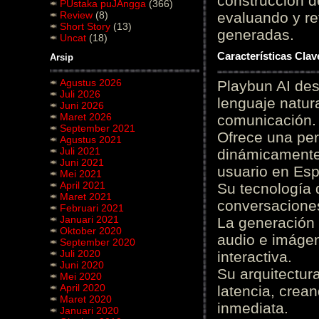
construcción de
PUstaka puJAngga
(366)
Review
(8)
evaluando y re
Short Story
(13)
generadas.
Uncat
(18)
Características Cla
Arsip
Agustus 2026
Playbun AI des
Juli 2026
lenguaje natur
Juni 2026
Maret 2026
comunicación.
September 2021
Ofrece una pe
Agustus 2021
Juli 2021
dinámicamente 
Juni 2021
usuario en Es
Mei 2021
April 2021
Su tecnología 
Maret 2021
conversaciones
Februari 2021
Januari 2021
La generación 
Oktober 2020
audio e imágen
September 2020
Juli 2020
interactiva.
Juni 2020
Su arquitectur
Mei 2020
April 2020
latencia, crea
Maret 2020
inmediata.
Januari 2020