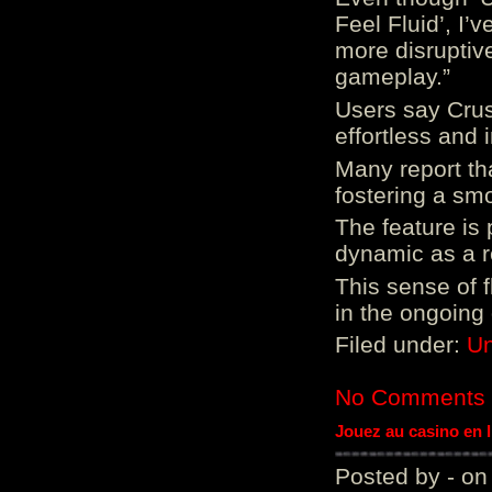
Feel Fluid’, I’
more disruptiv
gameplay.”
Users say Crus
effortless and i
Many report tha
fostering a sm
The feature is p
dynamic as a re
This sense of 
in the ongoing
Filed under:
Un
No Comments
Jouez au casino en 
Posted by - on