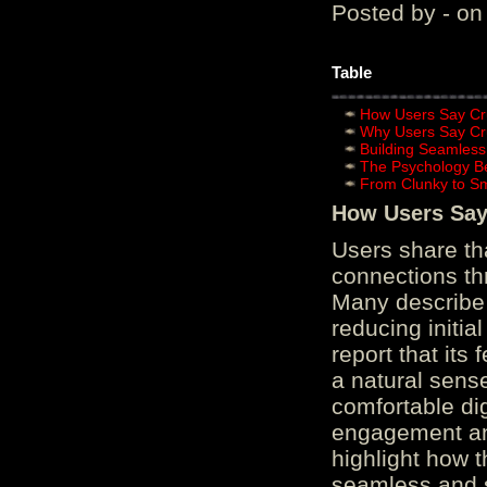
Posted by - on
Table
How Users Say Cru
Why Users Say Cru
Building Seamless
The Psychology B
From Clunky to S
How Users Say 
Users share th
connections th
Many describe 
reducing initi
report that its
a natural sens
comfortable di
engagement and
highlight how 
seamless and s