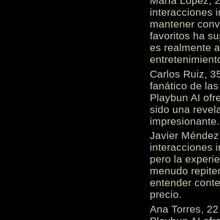
María López, 2
interacciones 
mantener conv
favoritos ha s
es realmente 
entretenimient
Carlos Ruiz, 3
fanático de las
Playbun AI ofr
sido una revel
impresionante
Javier Méndez,
interacciones 
pero la experi
menudo repiten 
entender cont
precio.
Ana Torres, 2