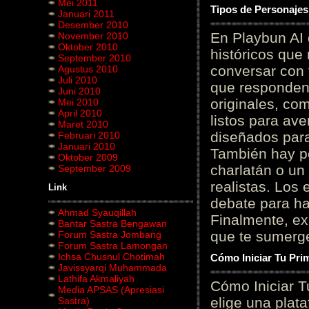
Mei 2011
Tipos de Personajes
Januari 2011
Desember 2010
En Playbun AI 
November 2010
Oktober 2010
históricos que
September 2010
conversar con f
Agustus 2010
Juli 2010
que responden 
Juni 2010
originales, com
Mei 2010
April 2010
listos para av
Maret 2010
diseñados para
Februari 2010
Januari 2010
También hay p
Oktober 2009
charlatán o un
September 2009
realistas. Los
Link
debate para hab
Ahmad Syauqillah
Finalmente, ex
Bantar Sastra Bengawan
que te sumerge
Forum Sastra Jombang
Forum Sastra Lamongan
Ichsa Chusnul Chotimah
Cómo Iniciar Tu Pri
Javissyarqi Muhammada
Lathifa Akmaliyah
Cómo Iniciar T
Media APSAS (Apresiasi
elige una plat
Sastra)