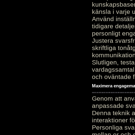
kunskapsbasen
känsla i varje 
Använd inställn
tidigare detalj
personligt en
Justera svarsf
skriftliga tonå
kommunikation
Slutligen, test
vardagssamtal 
och oväntade f
Maximera engagemang
Genom att anvä
anpassade sva
Denna teknik 
interaktioner 
Personliga sva
mellan er och 