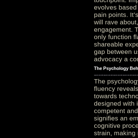
evolves based 
pain points. It
will rave about
engagement. Th
only function 
shareable expe
gap between us
advocacy a cor
The Psychology Beh
The psycholog
fluency reveals
towards techno
designed with 
competent and 
signifies an em
cognitive proc
strain, making 