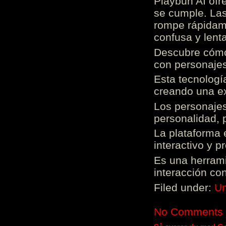
Playbun AI ofr
se cumple. Las
rompe rápidame
confusa y lenta
Descubre cómo 
con personajes
Esta tecnologí
creando una ex
Los personajes
personalidad, 
La plataforma 
interactivo y 
Es una herrami
interacción con
Filed under:
Un
No Comments