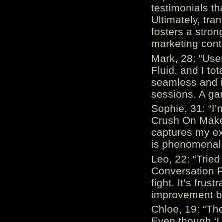
testimonials th
Ultimately, tr
fosters a stro
marketing cont
Mark, 28: “Us
Fluid, and I to
seamless and i
sessions. A ga
Sophie, 31: “I
Crush On Makes
captures my ex
is phenomenal.
Leo, 22: “Trie
Conversation Fe
fight. It’s frus
improvement be
Chloe, 19: “The
Even though ‘