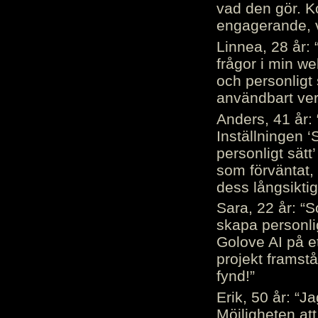
vad den gör. 
engagerande, v
Linnea, 28 år: 
frågor i min we
och personligt 
användbart ver
Anders, 41 år: 
Inställningen ‘
personligt sätt
som förväntat, 
dess långsiktig
Sara, 22 år: “S
skapa personli
Golove AI på et
projekt framstå
fynd!”
Erik, 50 år: “
Möjligheten att