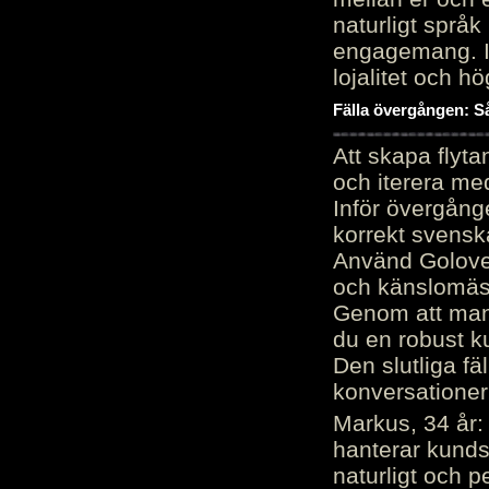
naturligt språk
engagemang. Im
lojalitet och h
Fälla övergången: Så
Att skapa flyt
och iterera me
Inför övergång
korrekt svenska
Använd Golove 
och känslomäss
Genom att manu
du en robust k
Den slutliga fä
konversationer i
Markus, 34 år: 
hanterar kunds
naturligt och pe