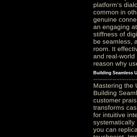
platform’s dial
common in othe
genuine connec
an engaging at
stiffness of di
be seamless, a
room. It effect
and real-world 
reason why user
Building Seamless U
Mastering the 
Building Seaml
customer prais
transforms cas
for intuitive in
systematically
you can replic
touchpoint. Im