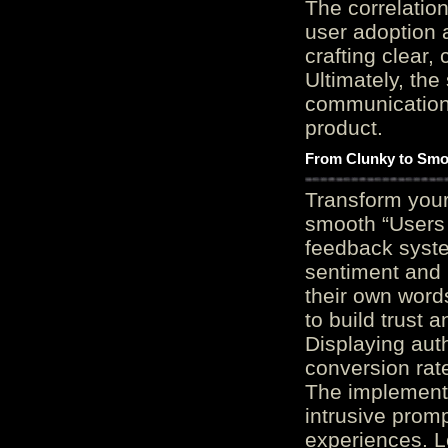
The correlation
user adoption 
crafting clear, 
Ultimately, the
communication c
product.
From Clunky to Smo
Transform you
smooth “Users
feedback system
sentiment and 
their own word
to build trust 
Displaying auth
conversion rat
The implementa
intrusive promp
experiences. L