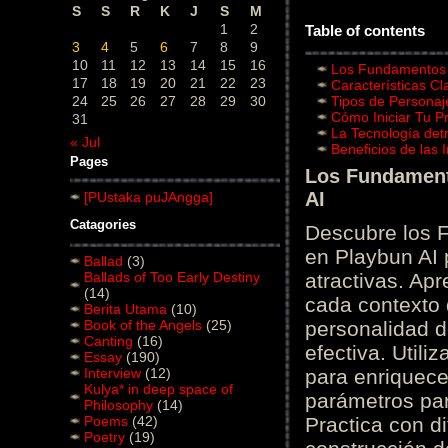
S
S
R
K
J
S
M
1
2
Table of contents
3
4
5
6
7
8
9
10
11
12
13
14
15
16
Los Fundamentos d
17
18
19
20
21
22
23
Características C
24
25
26
27
28
29
30
Tipos de Personaj
Cómo Iniciar Tu P
31
La Tecnología det
« Jul
Beneficios de las
Pages
Los Fundamento
AI
[PUstaka puJAngga]
Catagories
Descubre los 
en Playbun AI 
Ballad
(3)
Ballads of Too Early Destiny
atractivas. Ap
(14)
cada contexto d
Berita Utama
(10)
Book of the Angels
(25)
personalidad d
Canting
(16)
efectiva. Utili
Essay
(190)
Interview
(12)
para enriquece
Kulya* in deep space of
parámetros par
Philosophy
(14)
Poems
(42)
Practica con d
Poetry
(19)