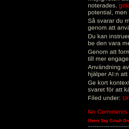
noterades.
gol
potential, men 
Så svarar du me
genom att använ
Du kan instrue
be den vara mer
Genom att form
till mer engag
Användning av 
hjälper AI:n at
Ge kort kontext
svaret för att 
Filed under:
Un
No Comments
Users Say Crush On 