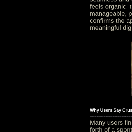
feels organic, 
manageable, pos
confirms the ap
meaningful digi
Why Users Say Crush
Many users fin
forth of a spo