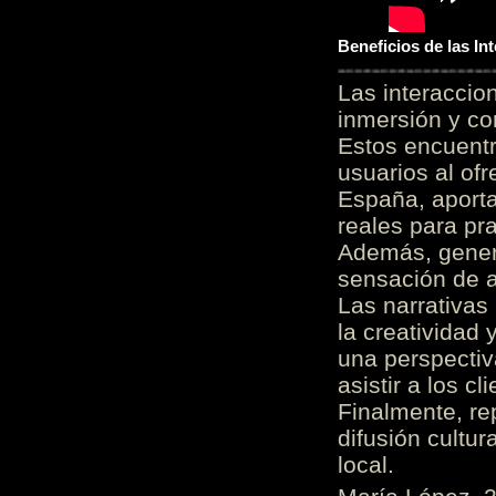
Beneficios de las I
Las interacci
inmersión y co
Estos encuentr
usuarios al of
España, aporta
reales para pra
Además, gener
sensación de a
Las narrativas
la creatividad 
una perspectiv
asistir a los c
Finalmente, re
difusión cultur
local.