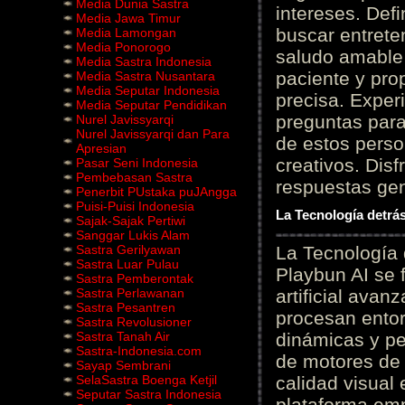
Media Dunia Sastra
intereses. Defi
Media Jawa Timur
buscar entrete
Media Lamongan
Media Ponorogo
saludo amable 
Media Sastra Indonesia
paciente y prop
Media Sastra Nusantara
Media Seputar Indonesia
precisa. Experi
Media Seputar Pendidikan
preguntas para
Nurel Javissyarqi
Nurel Javissyarqi dan Para
de estos perso
Apresian
creativos. Disf
Pasar Seni Indonesia
Pembebasan Sastra
respuestas gene
Penerbit PUstaka puJAngga
Puisi-Puisi Indonesia
La Tecnología detrás
Sajak-Sajak Pertiwi
Sanggar Lukis Alam
Sastra Gerilyawan
La Tecnología 
Sastra Luar Pulau
Playbun AI se 
Sastra Pemberontak
Sastra Perlawanan
artificial ava
Sastra Pesantren
procesan entor
Sastra Revolusioner
Sastra Tanah Air
dinámicas y pe
Sastra-Indonesia.com
de motores de 
Sayap Sembrani
SelaSastra Boenga Ketjil
calidad visual
Seputar Sastra Indonesia
plataforma em