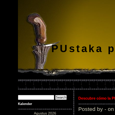
PUstaka 
Descubre cómo la Pl
Kalender
Posted by - on
Agustus 2026