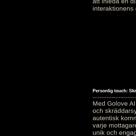
att inleda en d
interaktionens
Personlig touch: Sk
Med Golove AI 
och skräddarsy
autentisk komm
varje mottagar
unik och engag