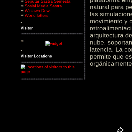
Seputar Sastra Semesta
Sosial Media Sastra
natural para pe
Wislawa Dewi
las simulacion
World letters
movimiento y d
retroalimentaci
Visitor
arquitectura d
nube, soportan
latencia. La c
permite que es
Visitor Locations
orgánicamente 