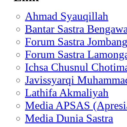
Ahmad Syauqillah
Bantar Sastra Bengaw
Forum Sastra Jomban
Forum Sastra Lamong
Ichsa Chusnul Chotim
Javissyarqi Muhamma
Lathifa Akmaliyah
Media APSAS (Apresia
Media Dunia Sastra