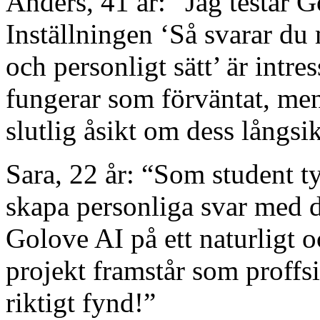
Anders, 41 år: “Jag testar G
Inställningen ‘Så svarar du
och personligt sätt’ är intre
fungerar som förväntat, men
slutlig åsikt om dess långsik
Sara, 22 år: “Som student tyc
skapa personliga svar med d
Golove AI på ett naturligt o
projekt framstår som proffsi
riktigt fynd!”