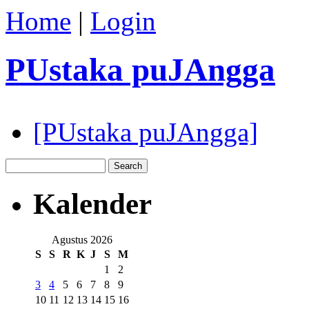
Home
|
Login
PUstaka puJAngga
[PUstaka puJAngga]
Kalender
Agustus 2026
S
S
R
K
J
S
M
1
2
3
4
5
6
7
8
9
10
11
12
13
14
15
16