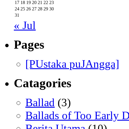
17
18
19
20
21
22
23
24
25
26
27
28
29
30
31
« Jul
Pages
[PUstaka puJAngga]
Catagories
Ballad
(3)
Ballads of Too Early D
Berita Utama
(10)