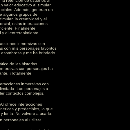
 la retención de usuarios al
n valor educativo al simular
 sociales. Además, generan un
re algunos grupos de
imulan la creatividad y el
rcial, estas interacciones
ficiente. Finalmente,
 y el entretenimiento
racciones inmersivas con
s con mis personajes favoritos
te asombrosa y me ha brindado
ico de las historias
 inmersivas con personajes ha
ante. ¡Totalmente
teracciones inmersivas con
limitada. Los personajes a
nder contextos complejos.
I ofrece interacciones
éricas y predecibles, lo que
y lenta. No volveré a usarlo.
 personajes al utilizar