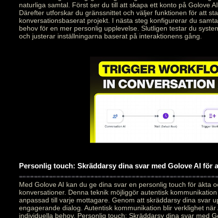
naturliga samtal. Först ser du till att skapa ett konto på Golove AI
Därefter utforskar du gränssnittet och väljer funktionen för att star
konversationsbaserat projekt. I nästa steg konfigurerar du samt
behov för en mer personlig upplevelse. Slutligen testar du syste
och justerar inställningarna baserat på interaktionens gång.
Personlig touch: Skräddarsy dina svar med Golove AI för
Med Golove AI kan du ge dina svar en personlig touch för äkta 
konversationer. Denna teknik möjliggör autentisk kommunikation
anpassad till varje mottagare. Genom att skräddarsy dina svar 
engagerande dialog. Autentisk kommunikation blir verklighet när 
individuella behov. Personlig touch: Skräddarsy dina svar med Go