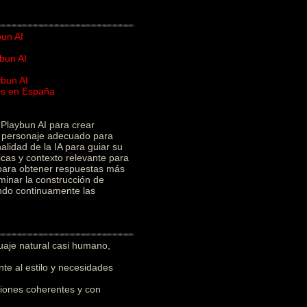
bun AI
bun AI
ybun AI
ios en España
I
Playbun AI para crear
el personaje adecuado para
alidad de la IA para guiar su
icas y contexto relevante para
 para obtener respuestas más
minar la construcción de
ando continuamente las
uaje natural casi humano,
e al estilo y necesidades
iones coherentes y con