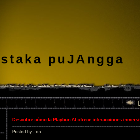
staka puJAngga
Descubre cómo la Playbun AI ofrece interacciones inmers
Posted by - on