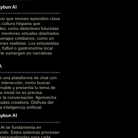
aybun AI
cos que reviven episodios clave
a cultura hispana que
es, como detectives futuristas
on mentores virtuales diseñados
sonajes cotidianos, como un
ones realistas. Los entusiastas
 fútbol o gastronomía local.
e te sumergen en narrativas
A
e una plataforma de chat con
a interacción, como buscar
mable y presenta tu tema de
 inicial no es precisa.
ar la conversación. Aprovecha
ates creativos. Disfruta del
nteligencia artificial.
aybun AI
n AI se fundamenta en
ofundo. Estos sistemas procesan
 personalizadas para cada