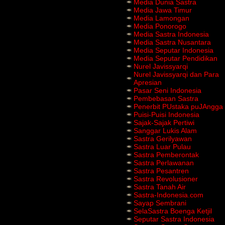
Media Dunia Sastra
Media Jawa Timur
Media Lamongan
Media Ponorogo
Media Sastra Indonesia
Media Sastra Nusantara
Media Seputar Indonesia
Media Seputar Pendidikan
Nurel Javissyarqi
Nurel Javissyarqi dan Para
Apresian
Pasar Seni Indonesia
Pembebasan Sastra
Penerbit PUstaka puJAngga
Puisi-Puisi Indonesia
Sajak-Sajak Pertiwi
Sanggar Lukis Alam
Sastra Gerilyawan
Sastra Luar Pulau
Sastra Pemberontak
Sastra Perlawanan
Sastra Pesantren
Sastra Revolusioner
Sastra Tanah Air
Sastra-Indonesia.com
Sayap Sembrani
SelaSastra Boenga Ketjil
Seputar Sastra Indonesia