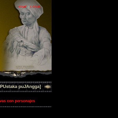
HOME
|
LOGIN
[PUstaka puJAngga]
ivas con personajes