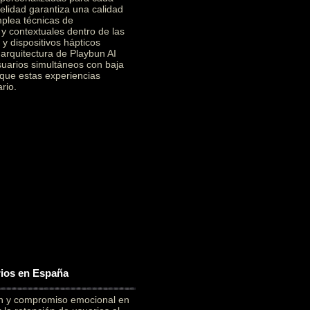
elidad garantiza una calidad
mplea técnicas de
 y contextuales dentro de las
y dispositivos hápticos
a arquitectura de Playbun AI
suarios simultáneos con baja
 que estas experiencias
rio.
rios en España
ón y compromiso emocional en