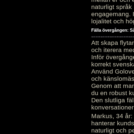
naturligt språk
engagemang. Im
lojalitet och h
Fälla övergången: Så
Att skapa flyt
och iterera me
Inför övergång
korrekt svenska
Använd Golove 
och känslomäss
Genom att manu
du en robust k
Den slutliga fä
konversationer i
Markus, 34 år: 
hanterar kunds
naturligt och pe