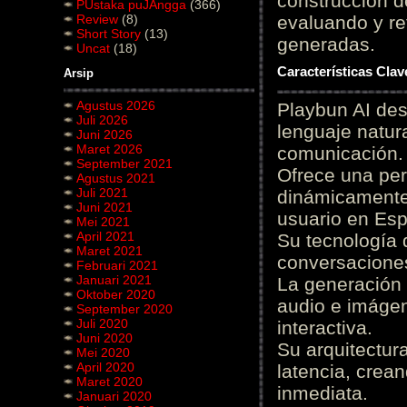
construcción de
PUstaka puJAngga
(366)
Review
(8)
evaluando y re
Short Story
(13)
generadas.
Uncat
(18)
Características Cla
Arsip
Agustus 2026
Playbun AI des
Juli 2026
lenguaje natur
Juni 2026
Maret 2026
comunicación.
September 2021
Ofrece una pe
Agustus 2021
Juli 2021
dinámicamente 
Juni 2021
usuario en Es
Mei 2021
April 2021
Su tecnología 
Maret 2021
conversaciones
Februari 2021
Januari 2021
La generación 
Oktober 2020
audio e imágen
September 2020
Juli 2020
interactiva.
Juni 2020
Su arquitectur
Mei 2020
April 2020
latencia, crea
Maret 2020
inmediata.
Januari 2020