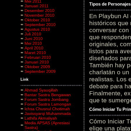
Mei 2011
Tipos de Personajes
Januari 2011
Desember 2010
En Playbun AI 
November 2010
Oktober 2010
históricos que
September 2010
conversar con f
Agustus 2010
Juli 2010
que responden 
Juni 2010
originales, com
Mei 2010
April 2010
listos para av
Maret 2010
diseñados para
Februari 2010
Januari 2010
También hay p
Oktober 2009
charlatán o un
September 2009
realistas. Los
Link
debate para hab
Ahmad Syauqillah
Finalmente, ex
Bantar Sastra Bengawan
que te sumerge
Forum Sastra Jombang
Forum Sastra Lamongan
Ichsa Chusnul Chotimah
Cómo Iniciar Tu Pri
Javissyarqi Muhammada
Lathifa Akmaliyah
Cómo Iniciar T
Media APSAS (Apresiasi
elige una plat
Sastra)