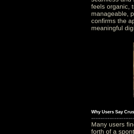
feels organic, 
manageable, pos
confirms the ap
meaningful digi
Why Users Say Crush
Many users fin
forth of a spo