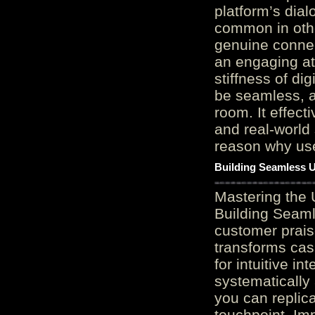
platform’s dial
common in othe
genuine connec
an engaging at
stiffness of di
be seamless, a
room. It effect
and real-world 
reason why user
Building Seamless U
Mastering the 
Building Seaml
customer prais
transforms cas
for intuitive in
systematically
you can replic
touchpoint. Im