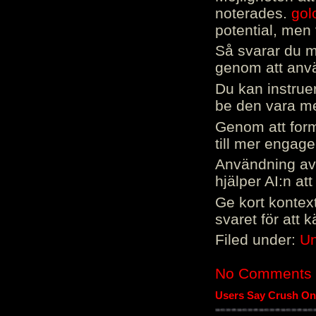
noterades.
gol
potential, men 
Så svarar du me
genom att använ
Du kan instrue
be den vara mer
Genom att form
till mer engag
Användning av 
hjälper AI:n at
Ge kort kontext
svaret för att 
Filed under:
Un
No Comments
Users Say Crush On 