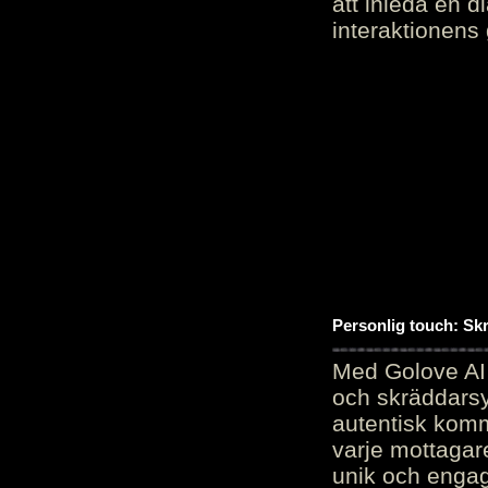
att inleda en d
interaktionens
Personlig touch: Sk
Med Golove AI 
och skräddarsy
autentisk komm
varje mottagar
unik och engag