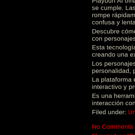
Playbun AI ofr
se cumple. Las
rompe rápidame
confusa y lenta
Descubre cómo 
con personajes
Esta tecnologí
creando una ex
Los personajes
personalidad, 
La plataforma 
interactivo y 
Es una herrami
interacción con
Filed under:
Un
No Comments