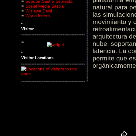
Seputar Sastra Semesta
Sosial Media Sastra
natural para pe
Wislawa Dewi
las simulacion
World letters
movimiento y d
retroalimentaci
Visitor
arquitectura d
nube, soportan
latencia. La c
permite que es
Visitor Locations
orgánicamente 