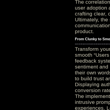
The correlation
user adoption 
crafting clear, 
Ultimately, the
communication c
product.
From Clunky to Smo
Transform you
smooth “Users
feedback system
sentiment and 
their own word
to build trust 
Displaying auth
conversion rat
The implementa
intrusive promp
experiences. L