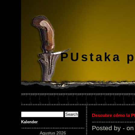
PUstaka 
Descubre cómo la Pl
Kalender
Posted by - on
Agustus 2026