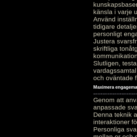
kunskapsbasen
känsla i varje 
Använd inställn
tidigare detalj
personligt en
Justera svarsf
skriftliga tonå
kommunikation
Slutligen, test
vardagssamtal 
och oväntade f
Maximera engagemang
Genom att anvä
anpassade sva
Denna teknik 
interaktioner 
Personliga sva
mellan er och 