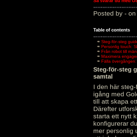
Så svarar du med Gol
Posted by - on
Table of contents
Steg-för-steg guid
Personlig touch: 
Från robot till mä
Maximera engagema
Fälla övergången:
Steg-för-steg 
samtal
I den här steg
igång med Golov
till att skapa 
Därefter utfors
starta ett nytt
konfigurerar d
mer personlig 