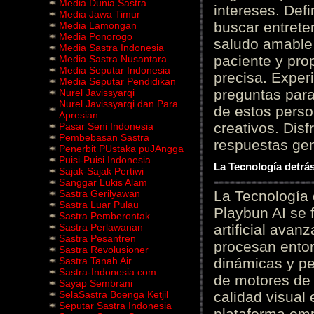
Media Dunia Sastra
intereses. Defi
Media Jawa Timur
buscar entrete
Media Lamongan
Media Ponorogo
saludo amable 
Media Sastra Indonesia
paciente y prop
Media Sastra Nusantara
Media Seputar Indonesia
precisa. Experi
Media Seputar Pendidikan
preguntas para
Nurel Javissyarqi
Nurel Javissyarqi dan Para
de estos perso
Apresian
creativos. Disf
Pasar Seni Indonesia
Pembebasan Sastra
respuestas gene
Penerbit PUstaka puJAngga
Puisi-Puisi Indonesia
La Tecnología detrás
Sajak-Sajak Pertiwi
Sanggar Lukis Alam
Sastra Gerilyawan
La Tecnología 
Sastra Luar Pulau
Playbun AI se 
Sastra Pemberontak
Sastra Perlawanan
artificial ava
Sastra Pesantren
procesan entor
Sastra Revolusioner
Sastra Tanah Air
dinámicas y pe
Sastra-Indonesia.com
de motores de 
Sayap Sembrani
SelaSastra Boenga Ketjil
calidad visual
Seputar Sastra Indonesia
plataforma em