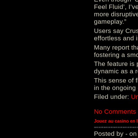
Feel Fluid’, I’
more disruptiv
gameplay.”
Users say Crus
effortless and i
Many report tha
fostering a sm
The feature is p
dynamic as a re
This sense of 
in the ongoing
Filed under:
Un
No Comments
Jouez au casino en 
Posted by - on