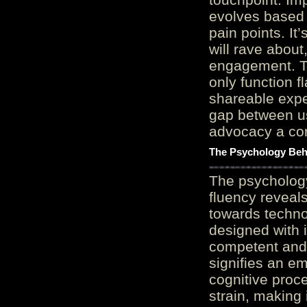
evolves based 
pain points. It
will rave about
engagement. Th
only function 
shareable expe
gap between us
advocacy a cor
The Psychology Beh
The psycholog
fluency reveals
towards techno
designed with 
competent and 
signifies an em
cognitive proc
strain, making 