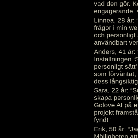
vad den gör. 
engagerande, v
Linnea, 28 år: 
frågor i min we
och personligt 
användbart ver
Anders, 41 år: 
Inställningen ‘
personligt sätt
som förväntat, 
dess långsiktig
Sara, 22 år: “S
skapa personli
Golove AI på et
projekt framstå
fynd!”
Erik, 50 år: “
Möjligheten att