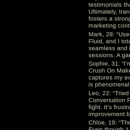
testimonials th
Ultimately, tr
fosters a stro
marketing cont
Mark, 28: “Us
Fluid, and I to
seamless and i
sessions. A ga
Sophie, 31: “I
Crush On Makes
captures my ex
is phenomenal.
Leo, 22: “Trie
Conversation Fe
fight. It’s frus
improvement be
Chloe, 19: “The
Even though ‘