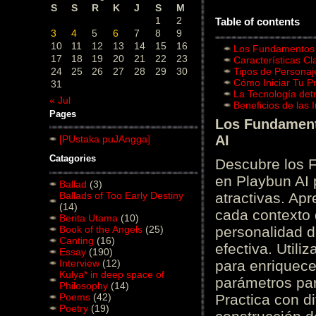
S
S
R
K
J
S
M
1
2
Table of contents
3
4
5
6
7
8
9
10
11
12
13
14
15
16
Los Fundamentos d
17
18
19
20
21
22
23
Características C
24
25
26
27
28
29
30
Tipos de Personaj
Cómo Iniciar Tu P
31
La Tecnología det
« Jul
Beneficios de las
Pages
Los Fundamento
AI
[PUstaka puJAngga]
Catagories
Descubre los 
en Playbun AI 
Ballad
(3)
Ballads of Too Early Destiny
atractivas. Ap
(14)
cada contexto d
Berita Utama
(10)
Book of the Angels
(25)
personalidad d
Canting
(16)
efectiva. Utili
Essay
(190)
Interview
(12)
para enriquece
Kulya* in deep space of
parámetros par
Philosophy
(14)
Poems
(42)
Practica con d
Poetry
(19)