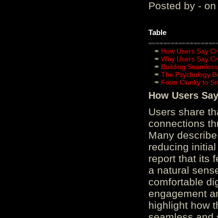
Posted by - on
Table
How Users Say Cru
Why Users Say Cru
Building Seamless
The Psychology B
From Clunky to S
How Users Say 
Users share th
connections th
Many describe 
reducing initi
report that its
a natural sens
comfortable di
engagement and
highlight how 
seamless and s