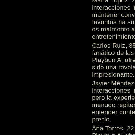
María López, 2
interacciones 
mantener conv
favoritos ha s
es realmente 
entretenimient
Carlos Ruiz, 3
fanático de las
Playbun AI ofr
sido una revel
impresionante
Javier Méndez,
interacciones 
pero la experi
menudo repiten 
entender cont
precio.
Ana Torres, 2