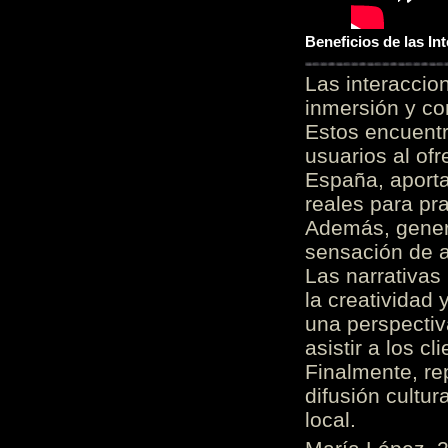
Beneficios de las I
Las interacci
inmersión y co
Estos encuentr
usuarios al of
España, aporta
reales para pra
Además, gener
sensación de a
Las narrativas
la creatividad 
una perspectiv
asistir a los c
Finalmente, re
difusión cultur
local.