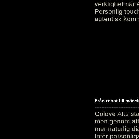
verklighet när 
Personlig touc
autentisk kommu
Från robot till mäns
Golove AI:s sta
men genom att 
mer naturlig di
Inför personli