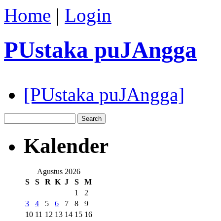
Home
|
Login
PUstaka puJAngga
[PUstaka puJAngga]
Kalender
Agustus 2026
S
S
R
K
J
S
M
1
2
3
4
5
6
7
8
9
10
11
12
13
14
15
16