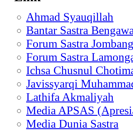
Ahmad Syauqillah
Bantar Sastra Bengaw
Forum Sastra Jomban
Forum Sastra Lamong
Ichsa Chusnul Chotim
Javissyarqi Muhamma
Lathifa Akmaliyah
Media APSAS (Apresia
Media Dunia Sastra