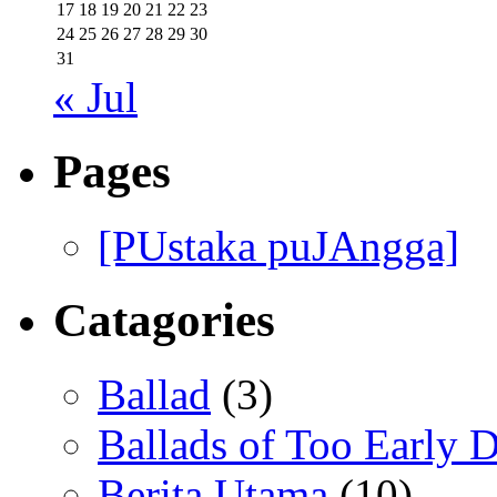
17
18
19
20
21
22
23
24
25
26
27
28
29
30
31
« Jul
Pages
[PUstaka puJAngga]
Catagories
Ballad
(3)
Ballads of Too Early D
Berita Utama
(10)