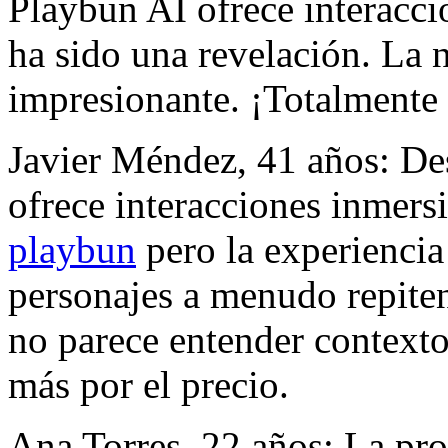
Playbun AI ofrece interacci
ha sido una revelación. La n
impresionante. ¡Totalment
Javier Méndez, 41 años: De
ofrece interacciones inmers
playbun
pero la experiencia
personajes a menudo repiten f
no parece entender context
más por el precio.
Ana Torres, 22 años: La pr