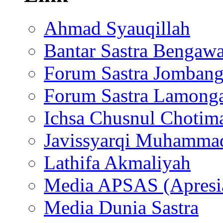
Ahmad Syauqillah
Bantar Sastra Bengaw
Forum Sastra Jomban
Forum Sastra Lamong
Ichsa Chusnul Chotim
Javissyarqi Muhamma
Lathifa Akmaliyah
Media APSAS (Apresia
Media Dunia Sastra