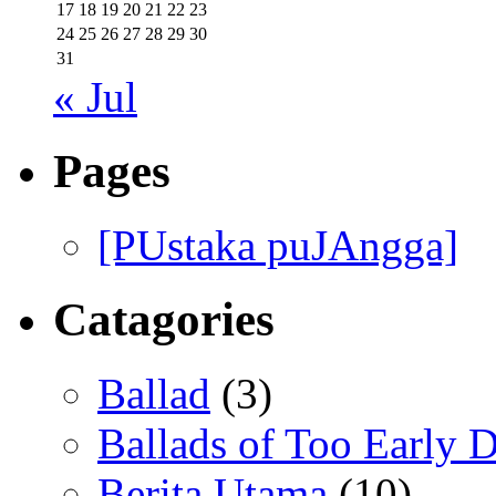
17
18
19
20
21
22
23
24
25
26
27
28
29
30
31
« Jul
Pages
[PUstaka puJAngga]
Catagories
Ballad
(3)
Ballads of Too Early D
Berita Utama
(10)