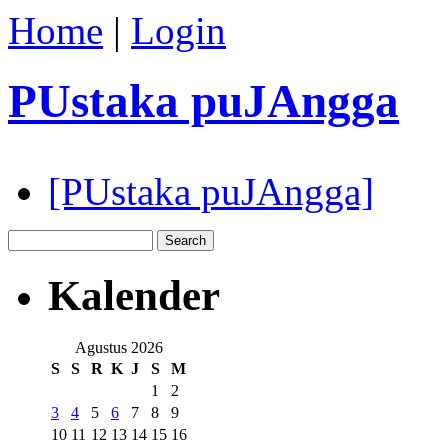
Home
|
Login
PUstaka puJAngga
[PUstaka puJAngga]
Kalender
Agustus 2026
S
S
R
K
J
S
M
1
2
3
4
5
6
7
8
9
10
11
12
13
14
15
16