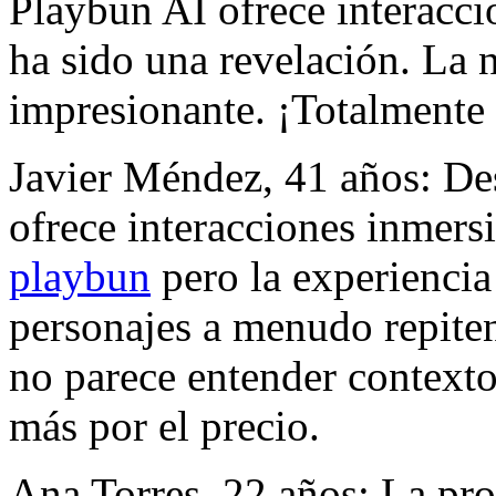
Playbun AI ofrece interacci
ha sido una revelación. La n
impresionante. ¡Totalment
Javier Méndez, 41 años: De
ofrece interacciones inmers
playbun
pero la experiencia
personajes a menudo repiten f
no parece entender context
más por el precio.
Ana Torres, 22 años: La pr