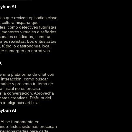
aybun AI
cos que reviven episodios clave
a cultura hispana que
es, como detectives futuristas
on mentores virtuales diseñados
sonajes cotidianos, como un
ones realistas. Los entusiastas
 fútbol o gastronomía local.
e te sumergen en narrativas
A
e una plataforma de chat con
a interacción, como buscar
mable y presenta tu tema de
 inicial no es precisa.
ar la conversación. Aprovecha
ates creativos. Disfruta del
nteligencia artificial.
aybun AI
n AI se fundamenta en
ofundo. Estos sistemas procesan
 personalizadas para cada