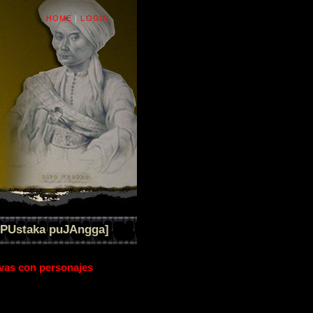
HOME
|
LOGIN
[PUstaka puJAngga]
ivas con personajes