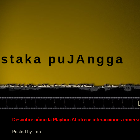
staka puJAngga
Descubre cómo la Playbun AI ofrece interacciones inmers
Posted by - on