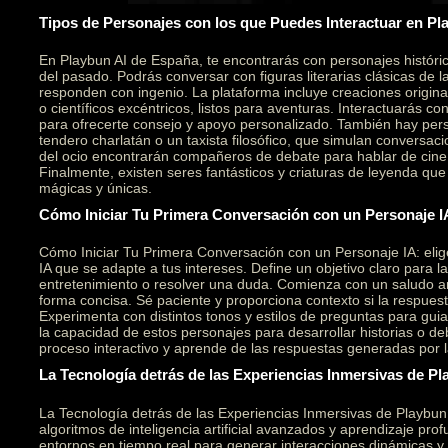
Tipos de Personajes con los que Puedes Interactuar en Pl
En Playbun AI de España, te encontrarás con personajes históri
del pasado. Podrás conversar con figuras literarias clásicas de l
responden con ingenio. La plataforma incluye creaciones original
o científicos excéntricos, listos para aventuras. Interactuarás c
para ofrecerte consejo y apoyo personalizado. También hay per
tendero charlatán o un taxista filosófico, que simulan conversaci
del ocio encontrarán compañeros de debate para hablar de cine,
Finalmente, existen seres fantásticos y criaturas de leyenda qu
mágicas y únicas.
Cómo Iniciar Tu Primera Conversación con un Personaje I
Cómo Iniciar Tu Primera Conversación con un Personaje IA: elig
IA que se adapte a tus intereses. Define un objetivo claro para l
entretenimiento o resolver una duda. Comienza con un saludo a
forma concisa. Sé paciente y proporciona contexto si la respuesta
Experimenta con distintos tonos y estilos de preguntas para gui
la capacidad de estos personajes para desarrollar historias o deb
proceso interactivo y aprende de las respuestas generadas por la i
La Tecnología detrás de las Experiencias Inmersivas de Pl
La Tecnología detrás de las Experiencias Inmersivas de Playbu
algoritmos de inteligencia artificial avanzados y aprendizaje pr
entornos en tiempo real para generar interacciones dinámicas y