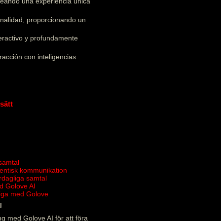
creando una experiencia única
onalidad, proporcionando un
teractivo y profundamente
acción con inteligencias
sätt
 samtal
tentisk kommunikation
ardagliga samtal
d Golove AI
rliga med Golove
l
g med Golove AI för att föra