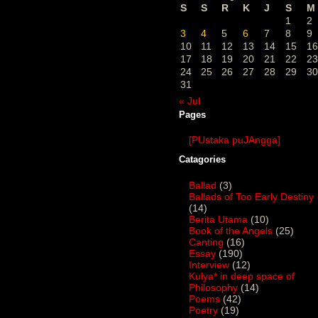
S
S
R
K
J
S
M
1
2
3
4
5
6
7
8
9
10
11
12
13
14
15
16
17
18
19
20
21
22
23
24
25
26
27
28
29
30
31
« Jul
Pages
[PUstaka puJAngga]
Catagories
Ballad
(3)
Ballads of Too Early Destiny
(14)
Berita Utama
(10)
Book of the Angels
(25)
Canting
(16)
Essay
(190)
Interview
(12)
Kulya* in deep space of
Philosophy
(14)
Poems
(42)
Poetry
(19)