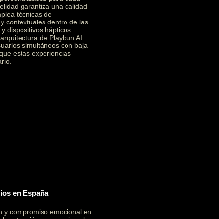
elidad garantiza una calidad
mplea técnicas de
 y contextuales dentro de las
y dispositivos hápticos
a arquitectura de Playbun AI
suarios simultáneos con baja
 que estas experiencias
rio.
rios en España
ón y compromiso emocional en