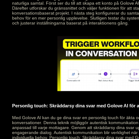
naturliga samtal. Först ser du till att skapa ett konto på Golove AI
Därefter utforskar du gränssnittet och väljer funktionen för att star
konversationsbaserat projekt. I nästa steg konfigurerar du samt
behov för en mer personlig upplevelse. Slutligen testar du syste
och justerar inställningarna baserat på interaktionens gång.
Personlig touch: Skräddarsy dina svar med Golove AI för
Med Golove AI kan du ge dina svar en personlig touch för äkta 
konversationer. Denna teknik möjliggör autentisk kommunikation
anpassad till varje mottagare. Genom att skräddarsy dina svar 
engagerande dialog. Autentisk kommunikation blir verklighet när 
individuella behov. Personlig touch: Skräddarsy dina svar med Go