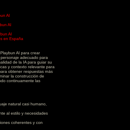
bun AI
bun AI
ybun AI
ios en España
I
Playbun AI para crear
el personaje adecuado para
alidad de la IA para guiar su
icas y contexto relevante para
 para obtener respuestas más
minar la construcción de
ando continuamente las
uaje natural casi humano,
e al estilo y necesidades
iones coherentes y con