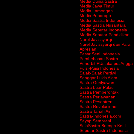
Media Dunia Sastra
Media Jawa Timur
Media Lamongan
Media Ponorogo
Media Sastra Indonesia
Media Sastra Nusantara
Media Seputar Indonesia
Media Seputar Pendidikan
Nurel Javissyarqi
Nurel Javissyarqi dan Para
Apresian
Pasar Seni Indonesia
Pembebasan Sastra
Penerbit PUstaka puJAngga
Puisi-Puisi Indonesia
Sajak-Sajak Pertiwi
Sanggar Lukis Alam
Sastra Gerilyawan
Sastra Luar Pulau
Sastra Pemberontak
Sastra Perlawanan
Sastra Pesantren
Sastra Revolusioner
Sastra Tanah Air
Sastra-Indonesia.com
Sayap Sembrani
SelaSastra Boenga Ketjil
Seputar Sastra Indonesia