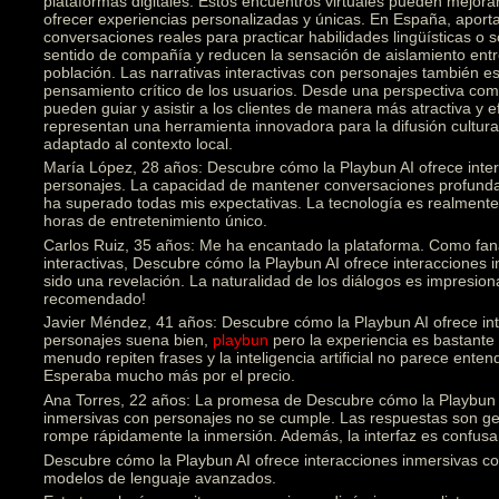
plataformas digitales. Estos encuentros virtuales pueden mejorar
ofrecer experiencias personalizadas y únicas. En España, aporta
conversaciones reales para practicar habilidades lingüísticas o
sentido de compañía y reducen la sensación de aislamiento ent
población. Las narrativas interactivas con personajes también est
pensamiento crítico de los usuarios. Desde una perspectiva come
pueden guiar y asistir a los clientes de manera más atractiva y e
representan una herramienta innovadora para la difusión cultural
adaptado al contexto local.
María López, 28 años: Descubre cómo la Playbun AI ofrece inte
personajes. La capacidad de mantener conversaciones profunda
ha superado todas mis expectativas. La tecnología es realmen
horas de entretenimiento único.
Carlos Ruiz, 35 años: Me ha encantado la plataforma. Como fanát
interactivas, Descubre cómo la Playbun AI ofrece interacciones
sido una revelación. La naturalidad de los diálogos es impresion
recomendado!
Javier Méndez, 41 años: Descubre cómo la Playbun AI ofrece in
personajes suena bien,
playbun
pero la experiencia es bastante 
menudo repiten frases y la inteligencia artificial no parece ente
Esperaba mucho más por el precio.
Ana Torres, 22 años: La promesa de Descubre cómo la Playbun A
inmersivas con personajes no se cumple. Las respuestas son gen
rompe rápidamente la inmersión. Además, la interfaz es confusa 
Descubre cómo la Playbun AI ofrece interacciones inmersivas con
modelos de lenguaje avanzados.