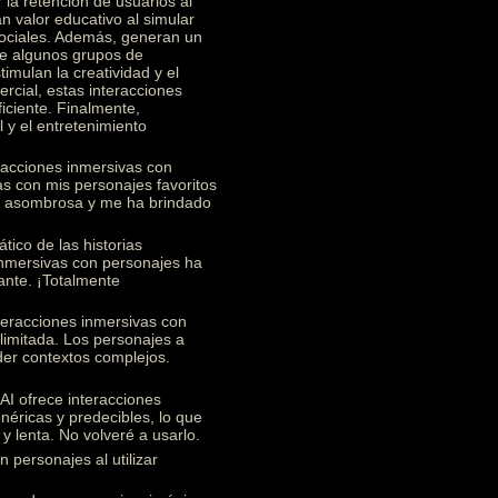
 la retención de usuarios al
n valor educativo al simular
 sociales. Además, generan un
re algunos grupos de
imulan la creatividad y el
rcial, estas interacciones
ficiente. Finalmente,
 y el entretenimiento
racciones inmersivas con
s con mis personajes favoritos
te asombrosa y me ha brindado
ico de las historias
 inmersivas con personajes ha
ante. ¡Totalmente
teracciones inmersivas con
limitada. Los personajes a
nder contextos complejos.
I ofrece interacciones
éricas y predecibles, lo que
y lenta. No volveré a usarlo.
 personajes al utilizar