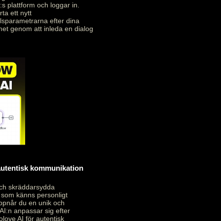
:s plattform och loggar in.
ta ett nytt
alsparametrarna efter dina
met genom att inleda en dialog
 autentisk kommunikation
och skräddarsydda
 som känns personligt
uppnår du en unik och
AI:n anpassar sig efter
love AI för autentisk