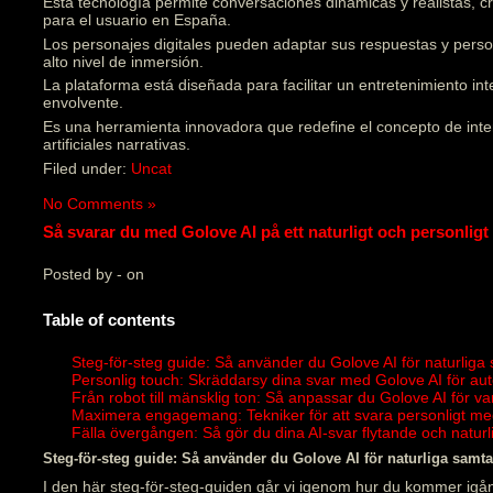
Esta tecnología permite conversaciones dinámicas y realistas, 
para el usuario en España.
Los personajes digitales pueden adaptar sus respuestas y pers
alto nivel de inmersión.
La plataforma está diseñada para facilitar un entretenimiento in
envolvente.
Es una herramienta innovadora que redefine el concepto de inter
artificiales narrativas.
Filed under:
Uncat
No Comments »
Så svarar du med Golove AI på ett naturligt och personligt 
Posted by - on
Table of contents
Steg-för-steg guide: Så använder du Golove AI för naturliga
Personlig touch: Skräddarsy dina svar med Golove AI för au
Från robot till mänsklig ton: Så anpassar du Golove AI för v
Maximera engagemang: Tekniker för att svara personligt me
Fälla övergången: Så gör du dina AI-svar flytande och natu
Steg-för-steg guide: Så använder du Golove AI för naturliga samta
I den här steg-för-steg-guiden går vi igenom hur du kommer igån