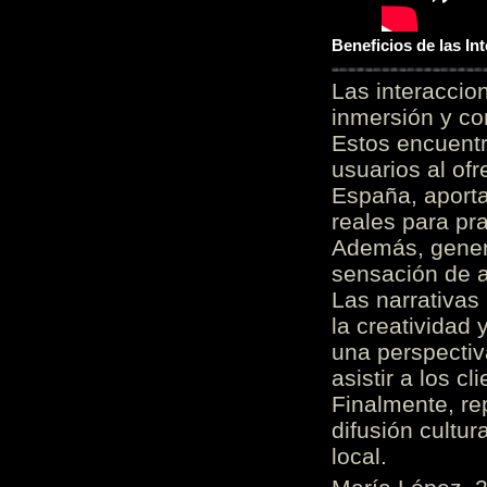
Beneficios de las I
Las interacci
inmersión y co
Estos encuentr
usuarios al of
España, aporta
reales para pra
Además, gener
sensación de a
Las narrativas
la creatividad 
una perspectiv
asistir a los c
Finalmente, re
difusión cultur
local.