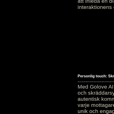
att inleda en d
interaktionens
Personlig touch: Sk
Med Golove AI 
och skräddarsy
autentisk komm
varje mottagar
unik och engag