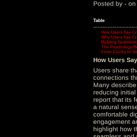
Posted by - on
Table
How Users Say Cru
Why Users Say Cru
Building Seamless
The Psychology B
From Clunky to S
How Users Say 
Users share th
connections th
Many describe 
reducing initi
report that its
a natural sens
comfortable di
engagement and
highlight how 
seamless and s