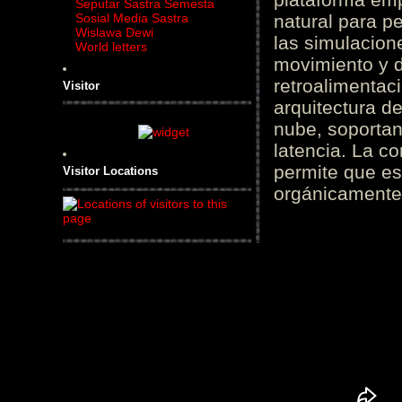
Seputar Sastra Semesta
Sosial Media Sastra
natural para pe
Wislawa Dewi
las simulacion
World letters
movimiento y d
retroalimentaci
Visitor
arquitectura d
nube, soportan
latencia. La c
permite que es
Visitor Locations
orgánicamente 