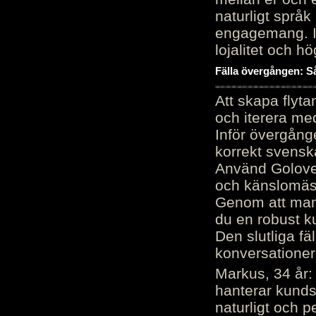
naturligt språk
engagemang. Im
lojalitet och h
Fälla övergången: Så
Att skapa flyt
och iterera me
Inför övergång
korrekt svenska
Använd Golove 
och känslomäss
Genom att manu
du en robust k
Den slutliga fä
konversationer i
Markus, 34 år: 
hanterar kunds
naturligt och pe