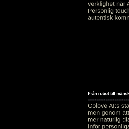
verklighet när 
Personlig touc
autentisk kommu
Från robot till mäns
Golove AI:s sta
men genom att 
mer naturlig di
Inför personli