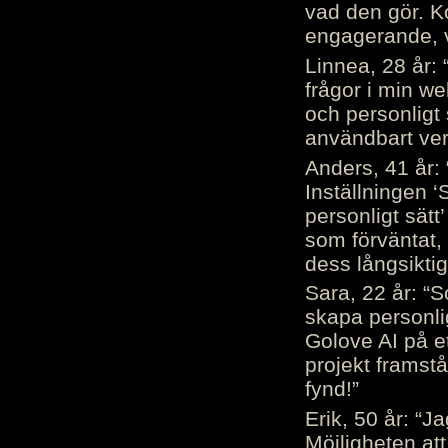
vad den gör. 
engagerande, v
Linnea, 28 år: 
frågor i min we
och personligt 
användbart ver
Anders, 41 år: 
Inställningen ‘
personligt sätt
som förväntat, 
dess långsiktig
Sara, 22 år: “S
skapa personli
Golove AI på et
projekt framstå
fynd!”
Erik, 50 år: “
Möjligheten att