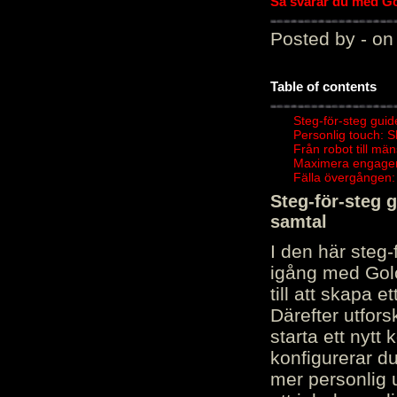
Så svarar du med Gol
Posted by - on
Table of contents
Steg-för-steg guid
Personlig touch: 
Från robot till mä
Maximera engagema
Fälla övergången:
Steg-för-steg 
samtal
I den här steg
igång med Golov
till att skapa 
Därefter utfors
starta ett nytt
konfigurerar d
mer personlig 