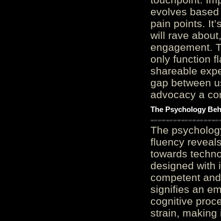
evolves based 
pain points. It
will rave about
engagement. Th
only function 
shareable expe
gap between us
advocacy a cor
The Psychology Beh
The psycholog
fluency reveals
towards techno
designed with 
competent and 
signifies an em
cognitive proc
strain, making 