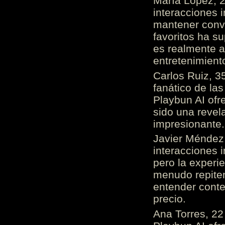
María López, 2
interacciones 
mantener conv
favoritos ha s
es realmente 
entretenimient
Carlos Ruiz, 3
fanático de las
Playbun AI ofr
sido una revel
impresionante
Javier Méndez,
interacciones 
pero la experi
menudo repiten 
entender cont
precio.
Ana Torres, 2