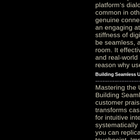
platform’s dial
common in othe
genuine connec
an engaging at
stiffness of di
be seamless, a
room. It effect
and real-world 
reason why user
Building Seamless U
Mastering the 
Building Seaml
customer prais
transforms cas
for intuitive in
systematically
you can replic
touchpoint. Im