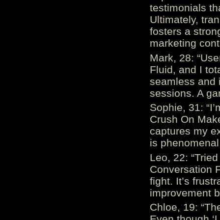
testimonials th
Ultimately, tr
fosters a stro
marketing cont
Mark, 28: “Us
Fluid, and I to
seamless and i
sessions. A ga
Sophie, 31: “I
Crush On Makes
captures my ex
is phenomenal.
Leo, 22: “Trie
Conversation Fe
fight. It’s frus
improvement be
Chloe, 19: “The
Even though ‘