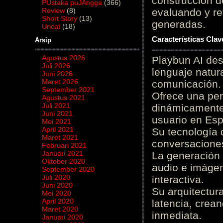
construcción de
PUstaka puJAngga
(366)
Review
(8)
evaluando y re
Short Story
(13)
generadas.
Uncat
(18)
Características Cla
Arsip
Agustus 2026
Playbun AI des
Juli 2026
lenguaje natur
Juni 2026
Maret 2026
comunicación.
September 2021
Ofrece una pe
Agustus 2021
Juli 2021
dinámicamente 
Juni 2021
usuario en Es
Mei 2021
April 2021
Su tecnología 
Maret 2021
conversaciones
Februari 2021
Januari 2021
La generación 
Oktober 2020
audio e imágen
September 2020
Juli 2020
interactiva.
Juni 2020
Su arquitectur
Mei 2020
April 2020
latencia, crea
Maret 2020
inmediata.
Januari 2020