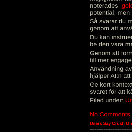
noterades.
gol
potential, men 
Så svarar du me
genom att använ
Du kan instrue
be den vara mer
Genom att form
till mer engag
Användning av 
hjälper AI:n at
Ge kort kontext
svaret för att 
Filed under:
Un
No Comments
Users Say Crush On 