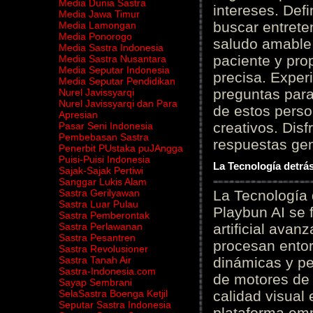
Media Dunia Sastra
intereses. Defi
Media Jawa Timur
buscar entrete
Media Lamongan
Media Ponorogo
saludo amable 
Media Sastra Indonesia
paciente y prop
Media Sastra Nusantara
Media Seputar Indonesia
precisa. Experi
Media Seputar Pendidikan
preguntas para
Nurel Javissyarqi
Nurel Javissyarqi dan Para
de estos perso
Apresian
creativos. Disf
Pasar Seni Indonesia
Pembebasan Sastra
respuestas gene
Penerbit PUstaka puJAngga
Puisi-Puisi Indonesia
La Tecnología detrás
Sajak-Sajak Pertiwi
Sanggar Lukis Alam
Sastra Gerilyawan
La Tecnología 
Sastra Luar Pulau
Playbun AI se 
Sastra Pemberontak
Sastra Perlawanan
artificial ava
Sastra Pesantren
procesan entor
Sastra Revolusioner
Sastra Tanah Air
dinámicas y pe
Sastra-Indonesia.com
de motores de 
Sayap Sembrani
SelaSastra Boenga Ketjil
calidad visual
Seputar Sastra Indonesia
plataforma em