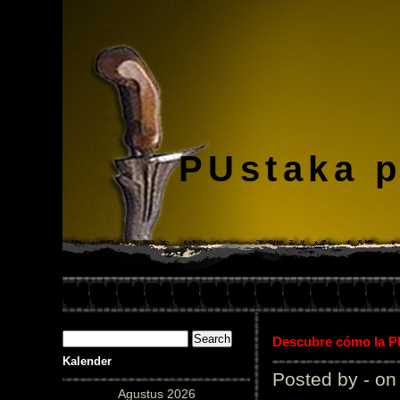
PUstaka 
Descubre cómo la Pl
Kalender
Posted by - on
Agustus 2026