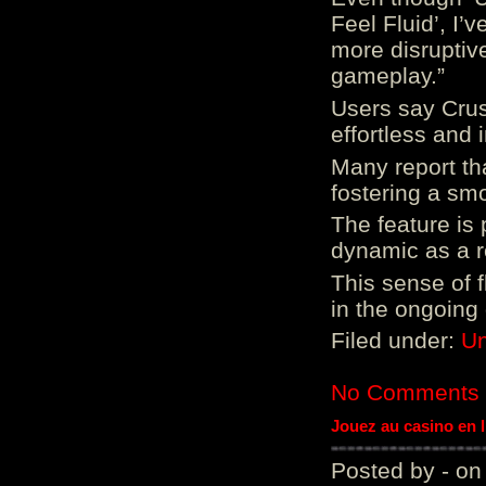
Feel Fluid’, I’
more disruptiv
gameplay.”
Users say Crus
effortless and i
Many report tha
fostering a sm
The feature is p
dynamic as a re
This sense of 
in the ongoing
Filed under:
Un
No Comments
Jouez au casino en 
Posted by - on