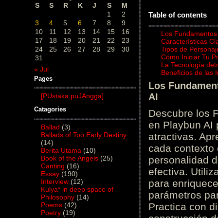
S
S
R
K
J
S
M
1
2
Table of contents
3
4
5
6
7
8
9
10
11
12
13
14
15
16
Los Fundamentos d
17
18
19
20
21
22
23
Características C
24
25
26
27
28
29
30
Tipos de Personaj
Cómo Iniciar Tu P
31
La Tecnología det
« Jul
Beneficios de las
Pages
Los Fundamento
AI
[PUstaka puJAngga]
Catagories
Descubre los 
en Playbun AI 
Ballad
(3)
Ballads of Too Early Destiny
atractivas. Ap
(14)
cada contexto d
Berita Utama
(10)
Book of the Angels
(25)
personalidad d
Canting
(16)
efectiva. Utili
Essay
(190)
Interview
(12)
para enriquece
Kulya* in deep space of
parámetros par
Philosophy
(14)
Poems
(42)
Practica con d
Poetry
(19)