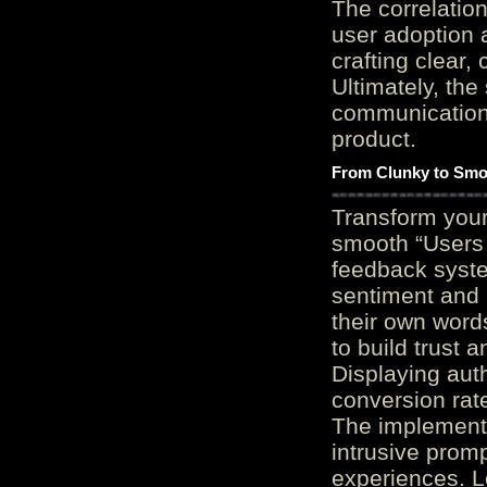
The correlation
user adoption 
crafting clear, 
Ultimately, the
communication c
product.
From Clunky to Smo
Transform you
smooth “Users
feedback system
sentiment and 
their own word
to build trust 
Displaying auth
conversion rat
The implementa
intrusive promp
experiences. L