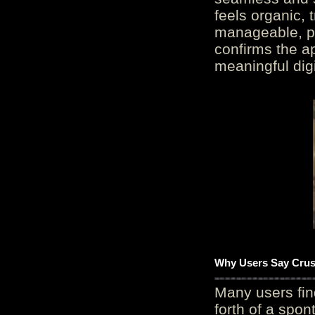
feels organic, 
manageable, pos
confirms the ap
meaningful digi
Why Users Say Crush
Many users fin
forth of a spo