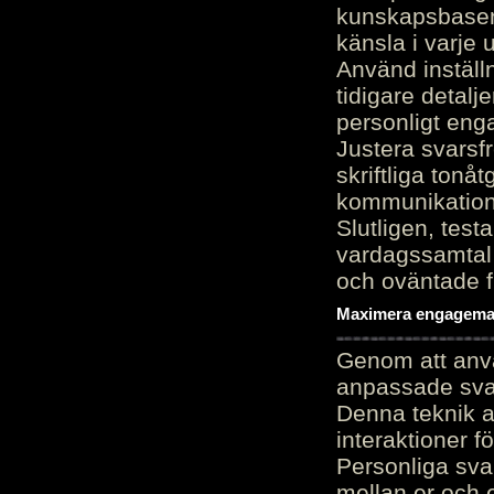
kunskapsbasen
känsla i varje 
Använd inställn
tidigare detalj
personligt en
Justera svarsf
skriftliga tonå
kommunikation
Slutligen, test
vardagssamtal 
och oväntade f
Maximera engagemang
Genom att anvä
anpassade sva
Denna teknik 
interaktioner 
Personliga sva
mellan er och 