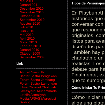
Mei 2011
Tipos de Personajes
Januari 2011
Desember 2010
En Playbun AI 
November 2010
Oktober 2010
históricos que
September 2010
conversar con f
Agustus 2010
Juli 2010
que responden 
Juni 2010
originales, com
Mei 2010
April 2010
listos para av
Maret 2010
diseñados para
Februari 2010
Januari 2010
También hay p
Oktober 2009
charlatán o un
September 2009
realistas. Los
Link
debate para hab
Ahmad Syauqillah
Finalmente, ex
Bantar Sastra Bengawan
que te sumerge
Forum Sastra Jombang
Forum Sastra Lamongan
Ichsa Chusnul Chotimah
Cómo Iniciar Tu Pri
Javissyarqi Muhammada
Lathifa Akmaliyah
Cómo Iniciar T
Media APSAS (Apresiasi
elige una plat
Sastra)