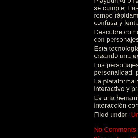
Playbun AI ofr
se cumple. Las
rompe rápidame
confusa y lenta
Descubre cómo 
con personajes
Esta tecnologí
creando una ex
Los personajes
personalidad, 
La plataforma 
interactivo y 
Es una herrami
interacción con
Filed under:
Un
No Comments