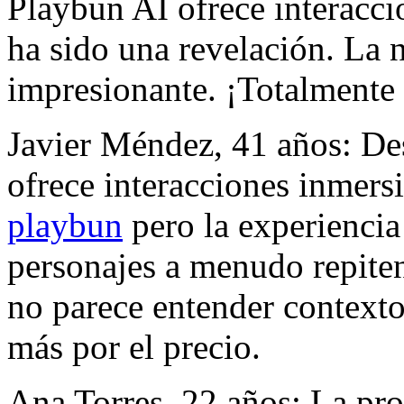
Playbun AI ofrece interacci
ha sido una revelación. La n
impresionante. ¡Totalment
Javier Méndez, 41 años: De
ofrece interacciones inmers
playbun
pero la experiencia
personajes a menudo repiten f
no parece entender context
más por el precio.
Ana Torres, 22 años: La pr