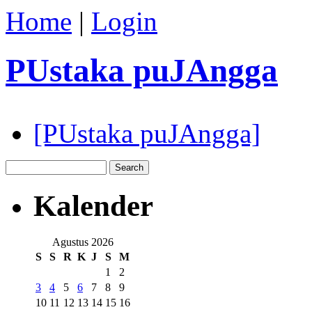
Home
|
Login
PUstaka puJAngga
[PUstaka puJAngga]
Kalender
Agustus 2026
S
S
R
K
J
S
M
1
2
3
4
5
6
7
8
9
10
11
12
13
14
15
16