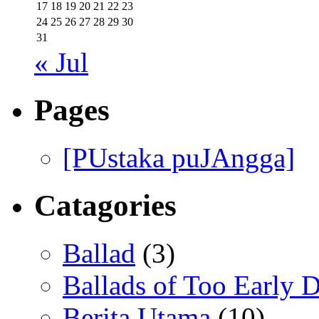
17
18
19
20
21
22
23
24
25
26
27
28
29
30
31
« Jul
Pages
[PUstaka puJAngga]
Catagories
Ballad
(3)
Ballads of Too Early D
Berita Utama
(10)