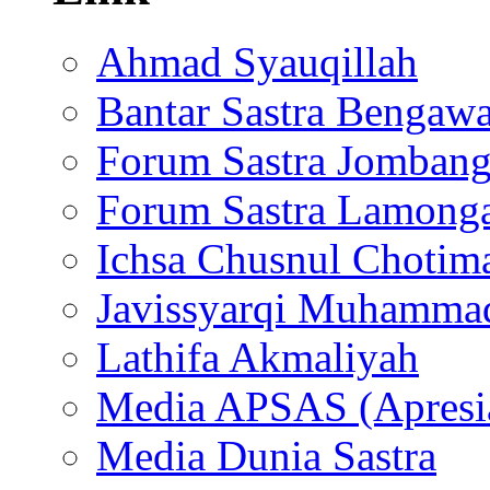
Ahmad Syauqillah
Bantar Sastra Bengaw
Forum Sastra Jomban
Forum Sastra Lamong
Ichsa Chusnul Chotim
Javissyarqi Muhamma
Lathifa Akmaliyah
Media APSAS (Apresia
Media Dunia Sastra