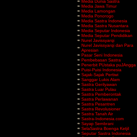
Media Dunia Sastra
Media Jawa Timur
Media Lamongan
Media Ponorogo
Media Sastra Indonesia
Media Sastra Nusantara
Media Seputar Indonesia
Media Seputar Pendidikan
Nurel Javissyarqi
Nurel Javissyarqi dan Para
Apresian
Pasar Seni Indonesia
Pembebasan Sastra
Penerbit PUstaka puJAngga
Puisi-Puisi Indonesia
Sajak-Sajak Pertiwi
Sanggar Lukis Alam
Sastra Gerilyawan
Sastra Luar Pulau
Sastra Pemberontak
Sastra Perlawanan
Sastra Pesantren
Sastra Revolusioner
Sastra Tanah Air
Sastra-Indonesia.com
Sayap Sembrani
SelaSastra Boenga Ketjil
Seputar Sastra Indonesia