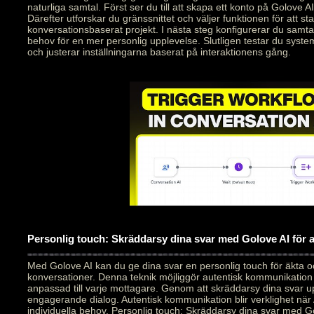
naturliga samtal. Först ser du till att skapa ett konto på Golove AI
Därefter utforskar du gränssnittet och väljer funktionen för att star
konversationsbaserat projekt. I nästa steg konfigurerar du samt
behov för en mer personlig upplevelse. Slutligen testar du syste
och justerar inställningarna baserat på interaktionens gång.
Personlig touch: Skräddarsy dina svar med Golove AI för
Med Golove AI kan du ge dina svar en personlig touch för äkta 
konversationer. Denna teknik möjliggör autentisk kommunikation
anpassad till varje mottagare. Genom att skräddarsy dina svar 
engagerande dialog. Autentisk kommunikation blir verklighet när 
individuella behov. Personlig touch: Skräddarsy dina svar med Go