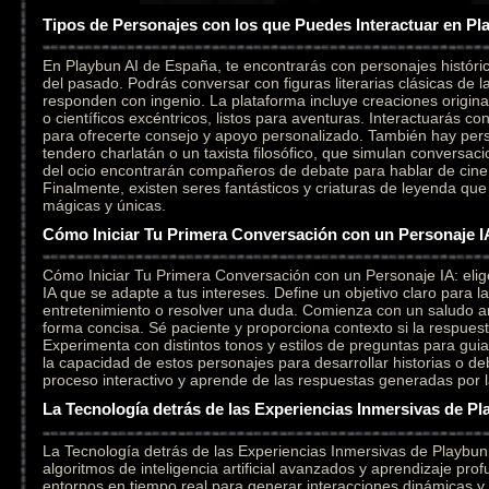
Tipos de Personajes con los que Puedes Interactuar en Pl
En Playbun AI de España, te encontrarás con personajes históri
del pasado. Podrás conversar con figuras literarias clásicas de l
responden con ingenio. La plataforma incluye creaciones original
o científicos excéntricos, listos para aventuras. Interactuarás c
para ofrecerte consejo y apoyo personalizado. También hay per
tendero charlatán o un taxista filosófico, que simulan conversaci
del ocio encontrarán compañeros de debate para hablar de cine,
Finalmente, existen seres fantásticos y criaturas de leyenda qu
mágicas y únicas.
Cómo Iniciar Tu Primera Conversación con un Personaje I
Cómo Iniciar Tu Primera Conversación con un Personaje IA: elig
IA que se adapte a tus intereses. Define un objetivo claro para l
entretenimiento o resolver una duda. Comienza con un saludo a
forma concisa. Sé paciente y proporciona contexto si la respuesta
Experimenta con distintos tonos y estilos de preguntas para gui
la capacidad de estos personajes para desarrollar historias o deb
proceso interactivo y aprende de las respuestas generadas por la i
La Tecnología detrás de las Experiencias Inmersivas de Pl
La Tecnología detrás de las Experiencias Inmersivas de Playbu
algoritmos de inteligencia artificial avanzados y aprendizaje pr
entornos en tiempo real para generar interacciones dinámicas y