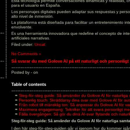
Esta tecnología permite conversaciones dinámicas y realistas, 
para el usuario en España.
Los personajes digitales pueden adaptar sus respuestas y pers
alto nivel de inmersión.
La plataforma está diseñada para facilitar un entretenimiento in
envolvente.
Es una herramienta innovadora que redefine el concepto de inter
artificiales narrativas.
Filed under:
Uncat
No Comments »
Så svarar du med Golove AI på ett naturligt och personligt 
Posted by - on
Table of contents
Steg-för-steg guide: Så använder du Golove AI för naturliga
Personlig touch: Skräddarsy dina svar med Golove AI för au
Från robot till mänsklig ton: Så anpassar du Golove AI för v
Maximera engagemang: Tekniker för att svara personligt me
Fälla övergången: Så gör du dina AI-svar flytande och natu
Steg-för-steg guide: Så använder du Golove AI för naturliga samta
I den här steg-för-steg-guiden går vi igenom hur du kommer igån