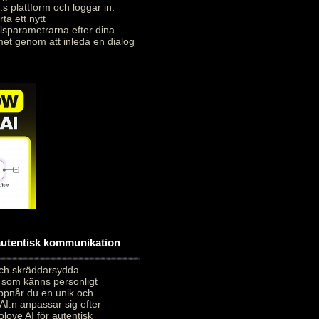
:s plattform och loggar in.
ta ett nytt
alsparametrarna efter dina
met genom att inleda en dialog
 autentisk kommunikation
och skräddarsydda
 som känns personligt
uppnår du en unik och
AI:n anpassar sig efter
love AI för autentisk