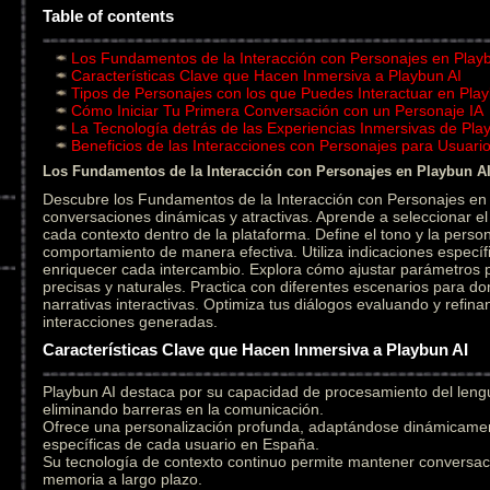
Table of contents
Los Fundamentos de la Interacción con Personajes en Play
Características Clave que Hacen Inmersiva a Playbun AI
Tipos de Personajes con los que Puedes Interactuar en Play
Cómo Iniciar Tu Primera Conversación con un Personaje IA
La Tecnología detrás de las Experiencias Inmersivas de Pla
Beneficios de las Interacciones con Personajes para Usuar
Los Fundamentos de la Interacción con Personajes en Playbun A
Descubre los Fundamentos de la Interacción con Personajes en 
conversaciones dinámicas y atractivas. Aprende a seleccionar 
cada contexto dentro de la plataforma. Define el tono y la person
comportamiento de manera efectiva. Utiliza indicaciones específ
enriquecer cada intercambio. Explora cómo ajustar parámetros
precisas y naturales. Practica con diferentes escenarios para do
narrativas interactivas. Optimiza tus diálogos evaluando y refin
interacciones generadas.
Características Clave que Hacen Inmersiva a Playbun AI
Playbun AI destaca por su capacidad de procesamiento del leng
eliminando barreras en la comunicación.
Ofrece una personalización profunda, adaptándose dinámicament
específicas de cada usuario en España.
Su tecnología de contexto continuo permite mantener conversac
memoria a largo plazo.