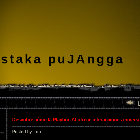
staka puJAngga
Descubre cómo la Playbun AI ofrece interacciones inmers
Posted by - on