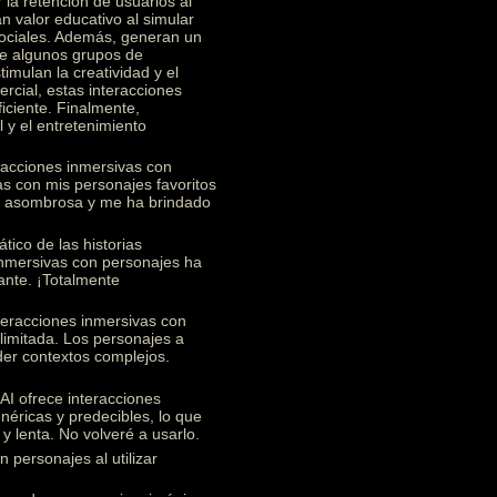
 la retención de usuarios al
n valor educativo al simular
 sociales. Además, generan un
re algunos grupos de
imulan la creatividad y el
rcial, estas interacciones
ficiente. Finalmente,
 y el entretenimiento
racciones inmersivas con
s con mis personajes favoritos
te asombrosa y me ha brindado
ico de las historias
 inmersivas con personajes ha
ante. ¡Totalmente
teracciones inmersivas con
limitada. Los personajes a
nder contextos complejos.
I ofrece interacciones
éricas y predecibles, lo que
y lenta. No volveré a usarlo.
 personajes al utilizar