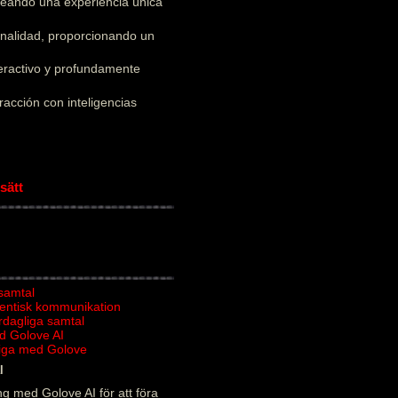
creando una experiencia única
onalidad, proporcionando un
teractivo y profundamente
acción con inteligencias
sätt
 samtal
tentisk kommunikation
ardagliga samtal
d Golove AI
rliga med Golove
l
g med Golove AI för att föra