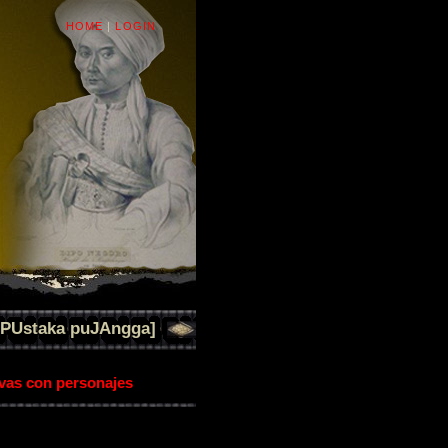
HOME
|
LOGIN
[PUstaka puJAngga]
ivas con personajes