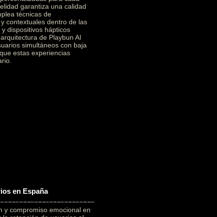
elidad garantiza una calidad
mplea técnicas de
 y contextuales dentro de las
y dispositivos hápticos
a arquitectura de Playbun AI
suarios simultáneos con baja
 que estas experiencias
rio.
rios en España
ón y compromiso emocional en