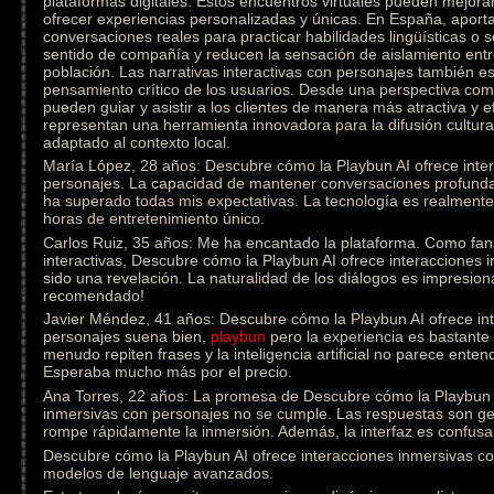
plataformas digitales. Estos encuentros virtuales pueden mejorar
ofrecer experiencias personalizadas y únicas. En España, aporta
conversaciones reales para practicar habilidades lingüísticas o
sentido de compañía y reducen la sensación de aislamiento ent
población. Las narrativas interactivas con personajes también est
pensamiento crítico de los usuarios. Desde una perspectiva come
pueden guiar y asistir a los clientes de manera más atractiva y e
representan una herramienta innovadora para la difusión cultural
adaptado al contexto local.
María López, 28 años: Descubre cómo la Playbun AI ofrece inte
personajes. La capacidad de mantener conversaciones profunda
ha superado todas mis expectativas. La tecnología es realmen
horas de entretenimiento único.
Carlos Ruiz, 35 años: Me ha encantado la plataforma. Como fanát
interactivas, Descubre cómo la Playbun AI ofrece interacciones
sido una revelación. La naturalidad de los diálogos es impresion
recomendado!
Javier Méndez, 41 años: Descubre cómo la Playbun AI ofrece in
personajes suena bien,
playbun
pero la experiencia es bastante 
menudo repiten frases y la inteligencia artificial no parece ente
Esperaba mucho más por el precio.
Ana Torres, 22 años: La promesa de Descubre cómo la Playbun A
inmersivas con personajes no se cumple. Las respuestas son gen
rompe rápidamente la inmersión. Además, la interfaz es confusa 
Descubre cómo la Playbun AI ofrece interacciones inmersivas con
modelos de lenguaje avanzados.