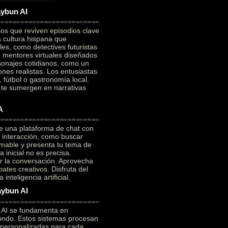
aybun AI
cos que reviven episodios clave
a cultura hispana que
es, como detectives futuristas
on mentores virtuales diseñados
sonajes cotidianos, como un
ones realistas. Los entusiastas
 fútbol o gastronomía local.
e te sumergen en narrativas
A
e una plataforma de chat con
a interacción, como buscar
mable y presenta tu tema de
 inicial no es precisa.
ar la conversación. Aprovecha
ates creativos. Disfruta del
nteligencia artificial.
aybun AI
n AI se fundamenta en
ofundo. Estos sistemas procesan
 personalizadas para cada