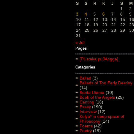
S
S
R
K
J
S
M
1
2
3
4
5
6
7
8
9
10
11
12
13
14
15
16
17
18
19
20
21
22
23
24
25
26
27
28
29
30
31
« Jul
Pages
[PUstaka puJAngga]
Catagories
Ballad
(3)
Ballads of Too Early Destiny
(14)
Berita Utama
(10)
Book of the Angels
(25)
Canting
(16)
Essay
(190)
Interview
(12)
Kulya* in deep space of
Philosophy
(14)
Poems
(42)
Poetry
(19)