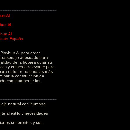
bun AI
bun AI
ybun AI
ios en España
I
Playbun AI para crear
el personaje adecuado para
alidad de la IA para guiar su
icas y contexto relevante para
 para obtener respuestas más
minar la construcción de
ando continuamente las
uaje natural casi humano,
e al estilo y necesidades
iones coherentes y con