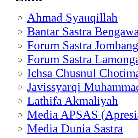
Ahmad Syauqillah
Bantar Sastra Bengaw
Forum Sastra Jomban
Forum Sastra Lamong
Ichsa Chusnul Chotim
Javissyarqi Muhamma
Lathifa Akmaliyah
Media APSAS (Apresia
Media Dunia Sastra