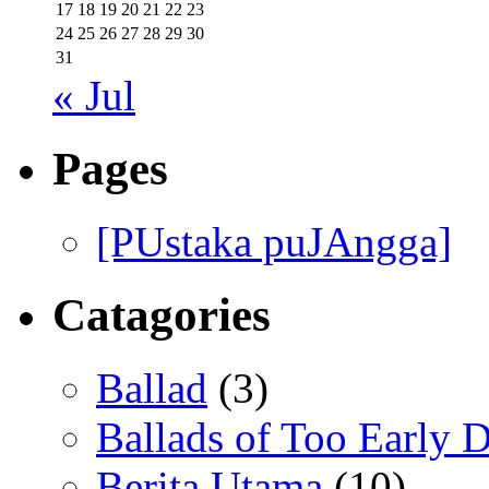
17
18
19
20
21
22
23
24
25
26
27
28
29
30
31
« Jul
Pages
[PUstaka puJAngga]
Catagories
Ballad
(3)
Ballads of Too Early D
Berita Utama
(10)