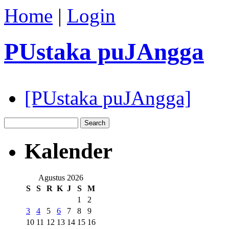
Home
|
Login
PUstaka puJAngga
[PUstaka puJAngga]
Kalender
Agustus 2026
S
S
R
K
J
S
M
1
2
3
4
5
6
7
8
9
10
11
12
13
14
15
16