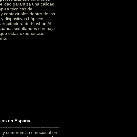
elidad garantiza una calidad
mplea técnicas de
 y contextuales dentro de las
y dispositivos hápticos
a arquitectura de Playbun AI
suarios simultáneos con baja
 que estas experiencias
rio.
rios en España
ón y compromiso emocional en