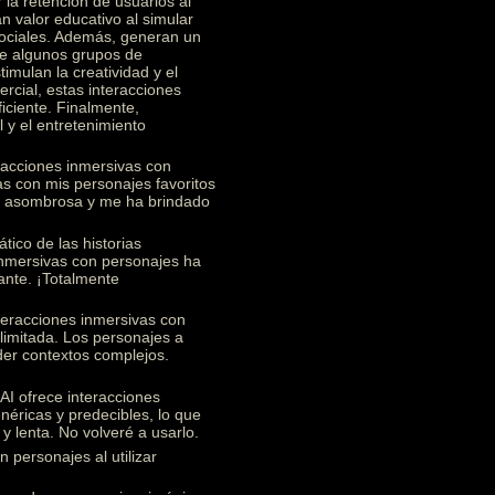
 la retención de usuarios al
n valor educativo al simular
 sociales. Además, generan un
re algunos grupos de
imulan la creatividad y el
rcial, estas interacciones
ficiente. Finalmente,
 y el entretenimiento
racciones inmersivas con
s con mis personajes favoritos
te asombrosa y me ha brindado
ico de las historias
 inmersivas con personajes ha
ante. ¡Totalmente
teracciones inmersivas con
limitada. Los personajes a
nder contextos complejos.
I ofrece interacciones
éricas y predecibles, lo que
y lenta. No volveré a usarlo.
 personajes al utilizar