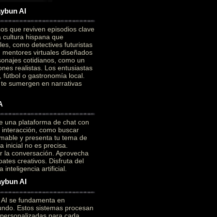
aybun AI
cos que reviven episodios clave
a cultura hispana que
es, como detectives futuristas
on mentores virtuales diseñados
sonajes cotidianos, como un
ones realistas. Los entusiastas
 fútbol o gastronomía local.
e te sumergen en narrativas
A
e una plataforma de chat con
a interacción, como buscar
mable y presenta tu tema de
 inicial no es precisa.
ar la conversación. Aprovecha
ates creativos. Disfruta del
nteligencia artificial.
aybun AI
n AI se fundamenta en
ofundo. Estos sistemas procesan
 personalizadas para cada