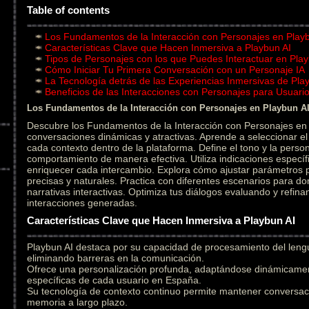
Table of contents
Los Fundamentos de la Interacción con Personajes en Play
Características Clave que Hacen Inmersiva a Playbun AI
Tipos de Personajes con los que Puedes Interactuar en Play
Cómo Iniciar Tu Primera Conversación con un Personaje IA
La Tecnología detrás de las Experiencias Inmersivas de Pla
Beneficios de las Interacciones con Personajes para Usuar
Los Fundamentos de la Interacción con Personajes en Playbun A
Descubre los Fundamentos de la Interacción con Personajes en 
conversaciones dinámicas y atractivas. Aprende a seleccionar 
cada contexto dentro de la plataforma. Define el tono y la person
comportamiento de manera efectiva. Utiliza indicaciones específ
enriquecer cada intercambio. Explora cómo ajustar parámetros
precisas y naturales. Practica con diferentes escenarios para do
narrativas interactivas. Optimiza tus diálogos evaluando y refin
interacciones generadas.
Características Clave que Hacen Inmersiva a Playbun AI
Playbun AI destaca por su capacidad de procesamiento del leng
eliminando barreras en la comunicación.
Ofrece una personalización profunda, adaptándose dinámicament
específicas de cada usuario en España.
Su tecnología de contexto continuo permite mantener conversac
memoria a largo plazo.