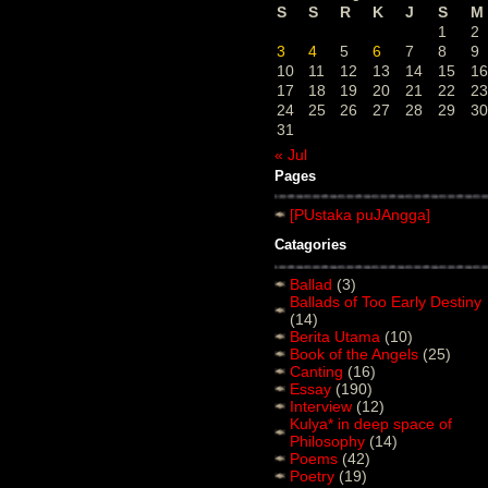
S
S
R
K
J
S
M
1
2
3
4
5
6
7
8
9
10
11
12
13
14
15
16
17
18
19
20
21
22
23
24
25
26
27
28
29
30
31
« Jul
Pages
[PUstaka puJAngga]
Catagories
Ballad
(3)
Ballads of Too Early Destiny
(14)
Berita Utama
(10)
Book of the Angels
(25)
Canting
(16)
Essay
(190)
Interview
(12)
Kulya* in deep space of
Philosophy
(14)
Poems
(42)
Poetry
(19)