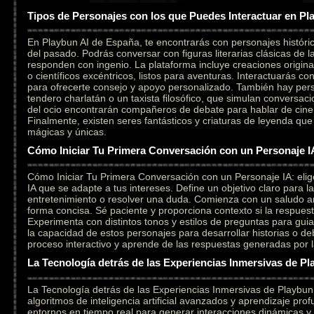
Tipos de Personajes con los que Puedes Interactuar en Pl
En Playbun AI de España, te encontrarás con personajes históri
del pasado. Podrás conversar con figuras literarias clásicas de l
responden con ingenio. La plataforma incluye creaciones original
o científicos excéntricos, listos para aventuras. Interactuarás c
para ofrecerte consejo y apoyo personalizado. También hay per
tendero charlatán o un taxista filosófico, que simulan conversaci
del ocio encontrarán compañeros de debate para hablar de cine,
Finalmente, existen seres fantásticos y criaturas de leyenda qu
mágicas y únicas.
Cómo Iniciar Tu Primera Conversación con un Personaje I
Cómo Iniciar Tu Primera Conversación con un Personaje IA: elig
IA que se adapte a tus intereses. Define un objetivo claro para l
entretenimiento o resolver una duda. Comienza con un saludo a
forma concisa. Sé paciente y proporciona contexto si la respuesta
Experimenta con distintos tonos y estilos de preguntas para gui
la capacidad de estos personajes para desarrollar historias o deb
proceso interactivo y aprende de las respuestas generadas por la i
La Tecnología detrás de las Experiencias Inmersivas de Pl
La Tecnología detrás de las Experiencias Inmersivas de Playbu
algoritmos de inteligencia artificial avanzados y aprendizaje pr
entornos en tiempo real para generar interacciones dinámicas y