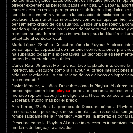
plataformas digitales. Estos encuentros virtuales pueden mejorar
ofrecer experiencias personalizadas y únicas. En España, aporta
conversaciones reales para practicar habilidades lingüísticas o
sentido de compañía y reducen la sensación de aislamiento ent
población. Las narrativas interactivas con personajes también est
pensamiento crítico de los usuarios. Desde una perspectiva come
pueden guiar y asistir a los clientes de manera más atractiva y e
representan una herramienta innovadora para la difusión cultural
adaptado al contexto local.
María López, 28 años: Descubre cómo la Playbun AI ofrece inte
personajes. La capacidad de mantener conversaciones profunda
ha superado todas mis expectativas. La tecnología es realmen
horas de entretenimiento único.
Carlos Ruiz, 35 años: Me ha encantado la plataforma. Como fanát
interactivas, Descubre cómo la Playbun AI ofrece interacciones
sido una revelación. La naturalidad de los diálogos es impresion
recomendado!
Javier Méndez, 41 años: Descubre cómo la Playbun AI ofrece in
personajes suena bien,
playbun
pero la experiencia es bastante 
menudo repiten frases y la inteligencia artificial no parece ente
Esperaba mucho más por el precio.
Ana Torres, 22 años: La promesa de Descubre cómo la Playbun A
inmersivas con personajes no se cumple. Las respuestas son gen
rompe rápidamente la inmersión. Además, la interfaz es confusa 
Descubre cómo la Playbun AI ofrece interacciones inmersivas con
modelos de lenguaje avanzados.