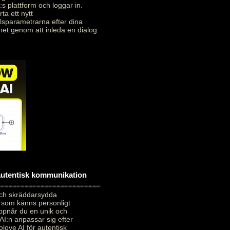
:s plattform och loggar in.
ta ett nytt
alsparametrarna efter dina
met genom att inleda en dialog
 autentisk kommunikation
och skräddarsydda
 som känns personligt
uppnår du en unik och
AI:n anpassar sig efter
love AI för autentisk