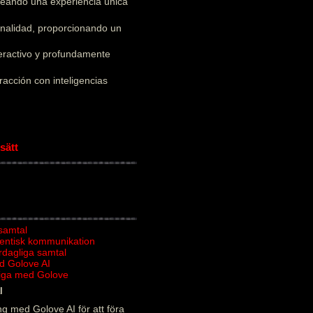
creando una experiencia única
onalidad, proporcionando un
teractivo y profundamente
acción con inteligencias
sätt
 samtal
tentisk kommunikation
ardagliga samtal
d Golove AI
rliga med Golove
l
g med Golove AI för att föra