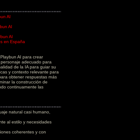
bun AI
bun AI
ybun AI
ios en España
I
Playbun AI para crear
el personaje adecuado para
alidad de la IA para guiar su
icas y contexto relevante para
 para obtener respuestas más
minar la construcción de
ando continuamente las
uaje natural casi humano,
e al estilo y necesidades
iones coherentes y con