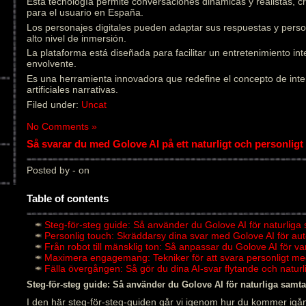
Esta tecnología permite conversaciones dinámicas y realistas, 
para el usuario en España.
Los personajes digitales pueden adaptar sus respuestas y pers
alto nivel de inmersión.
La plataforma está diseñada para facilitar un entretenimiento in
envolvente.
Es una herramienta innovadora que redefine el concepto de inter
artificiales narrativas.
Filed under:
Uncat
No Comments »
Så svarar du med Golove AI på ett naturligt och personligt 
Posted by - on
Table of contents
Steg-för-steg guide: Så använder du Golove AI för naturliga
Personlig touch: Skräddarsy dina svar med Golove AI för au
Från robot till mänsklig ton: Så anpassar du Golove AI för v
Maximera engagemang: Tekniker för att svara personligt me
Fälla övergången: Så gör du dina AI-svar flytande och natu
Steg-för-steg guide: Så använder du Golove AI för naturliga samta
I den här steg-för-steg-guiden går vi igenom hur du kommer igån