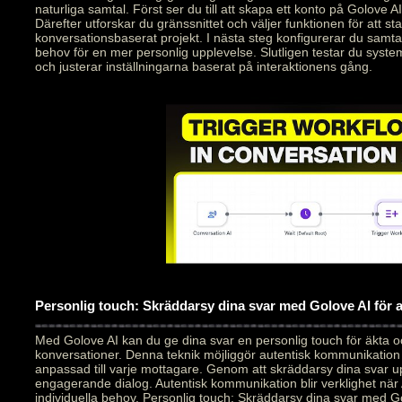
naturliga samtal. Först ser du till att skapa ett konto på Golove AI
Därefter utforskar du gränssnittet och väljer funktionen för att star
konversationsbaserat projekt. I nästa steg konfigurerar du samt
behov för en mer personlig upplevelse. Slutligen testar du syste
och justerar inställningarna baserat på interaktionens gång.
Personlig touch: Skräddarsy dina svar med Golove AI för
Med Golove AI kan du ge dina svar en personlig touch för äkta 
konversationer. Denna teknik möjliggör autentisk kommunikation
anpassad till varje mottagare. Genom att skräddarsy dina svar 
engagerande dialog. Autentisk kommunikation blir verklighet när 
individuella behov. Personlig touch: Skräddarsy dina svar med Go