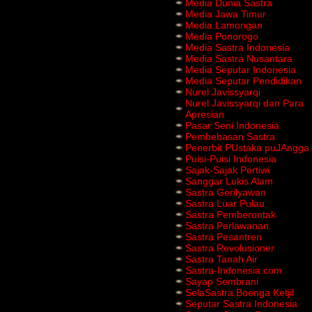
Media Dunia Sastra
Media Jawa Timur
Media Lamongan
Media Ponorogo
Media Sastra Indonesia
Media Sastra Nusantara
Media Seputar Indonesia
Media Seputar Pendidikan
Nurel Javissyarqi
Nurel Javissyarqi dan Para
Apresian
Pasar Seni Indonesia
Pembebasan Sastra
Penerbit PUstaka puJAngga
Puisi-Puisi Indonesia
Sajak-Sajak Pertiwi
Sanggar Lukis Alam
Sastra Gerilyawan
Sastra Luar Pulau
Sastra Pemberontak
Sastra Perlawanan
Sastra Pesantren
Sastra Revolusioner
Sastra Tanah Air
Sastra-Indonesia.com
Sayap Sembrani
SelaSastra Boenga Ketjil
Seputar Sastra Indonesia