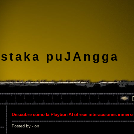
staka puJAngga
Descubre cómo la Playbun AI ofrece interacciones inmers
Posted by - on