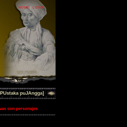
HOME
|
LOGIN
[PUstaka puJAngga]
ivas con personajes