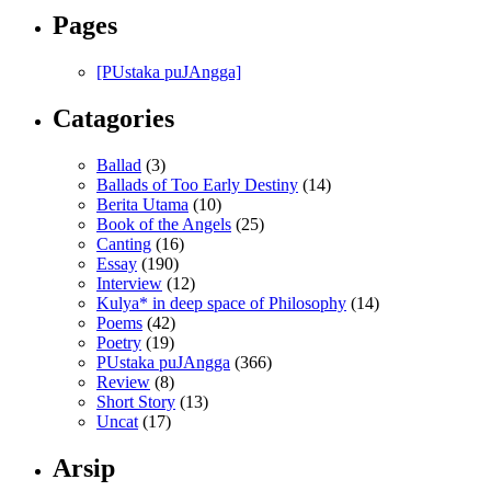
Pages
[PUstaka puJAngga]
Catagories
Ballad
(3)
Ballads of Too Early Destiny
(14)
Berita Utama
(10)
Book of the Angels
(25)
Canting
(16)
Essay
(190)
Interview
(12)
Kulya* in deep space of Philosophy
(14)
Poems
(42)
Poetry
(19)
PUstaka puJAngga
(366)
Review
(8)
Short Story
(13)
Uncat
(17)
Arsip