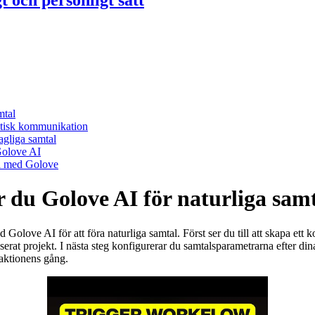
t och personligt sätt
mtal
ntisk kommunikation
agliga samtal
Golove AI
ga med Golove
r du Golove AI för naturliga sam
olove AI för att föra naturliga samtal. Först ser du till att skapa ett 
baserat projekt. I nästa steg konfigurerar du samtalsparametrarna efter d
raktionens gång.