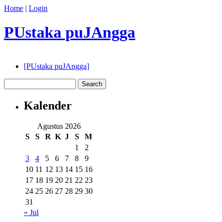
Home
|
Login
PUstaka puJAngga
[PUstaka puJAngga]
Kalender
Agustus 2026
S
S
R
K
J
S
M
1
2
3
4
5
6
7
8
9
10
11
12
13
14
15
16
17
18
19
20
21
22
23
24
25
26
27
28
29
30
31
« Jul