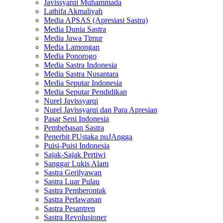
Javissyarqi Muhammada
Lathifa Akmaliyah
Media APSAS (Apresiasi Sastra)
Media Dunia Sastra
Media Jawa Timur
Media Lamongan
Media Ponorogo
Media Sastra Indonesia
Media Sastra Nusantara
Media Seputar Indonesia
Media Seputar Pendidikan
Nurel Javissyarqi
Nurel Javissyarqi dan Para Apresian
Pasar Seni Indonesia
Pembebasan Sastra
Penerbit PUstaka puJAngga
Puisi-Puisi Indonesia
Sajak-Sajak Pertiwi
Sanggar Lukis Alam
Sastra Gerilyawan
Sastra Luar Pulau
Sastra Pemberontak
Sastra Perlawanan
Sastra Pesantren
Sastra Revolusioner