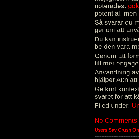
noterades.
gol
potential, men 
Så svarar du me
genom att använ
Du kan instrue
be den vara mer
Genom att form
till mer engag
Användning av 
hjälper AI:n at
Ge kort kontext
svaret för att 
Filed under:
Un
No Comments
Users Say Crush On 