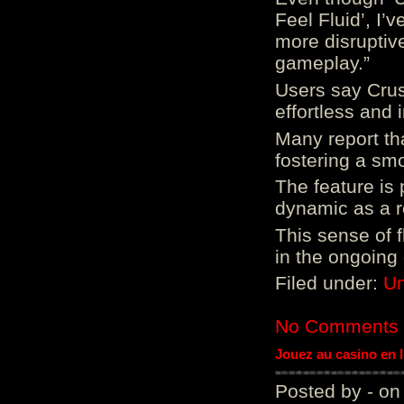
Feel Fluid’, I’
more disruptiv
gameplay.”
Users say Crus
effortless and i
Many report tha
fostering a sm
The feature is p
dynamic as a re
This sense of 
in the ongoing
Filed under:
Un
No Comments
Jouez au casino en 
Posted by - on