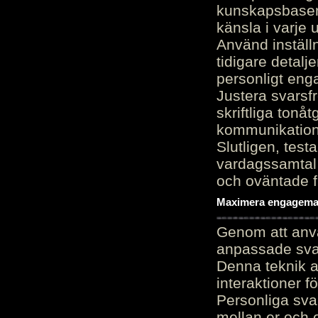
kunskapsbasen
känsla i varje 
Använd inställn
tidigare detalj
personligt en
Justera svarsf
skriftliga tonå
kommunikation
Slutligen, test
vardagssamtal 
och oväntade f
Maximera engagemang
Genom att anvä
anpassade sva
Denna teknik 
interaktioner 
Personliga sva
mellan er och 