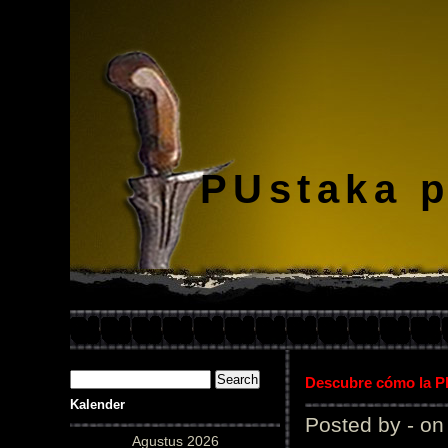
PUstaka 
Descubre cómo la Pl
Kalender
Posted by - on
Agustus 2026