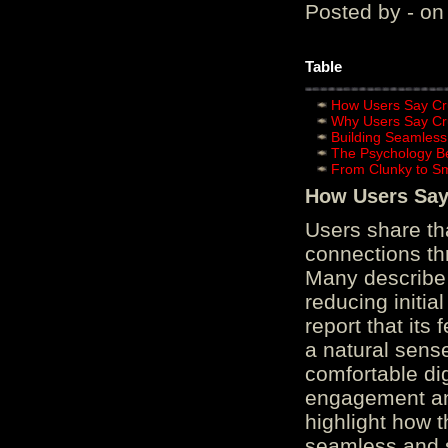
Posted by - on
Table
How Users Say Cru
Why Users Say Cru
Building Seamless
The Psychology B
From Clunky to S
How Users Say 
Users share th
connections th
Many describe 
reducing initi
report that its
a natural sens
comfortable di
engagement and
highlight how 
seamless and s