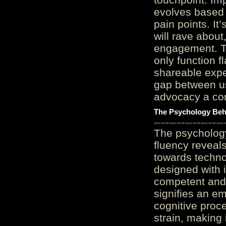
evolves based 
pain points. It
will rave about
engagement. Th
only function 
shareable expe
gap between us
advocacy a cor
The Psychology Beh
The psycholog
fluency reveals
towards techno
designed with 
competent and 
signifies an em
cognitive proc
strain, making 