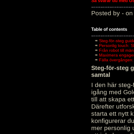
Så svarar du med Gol
Posted by - on
Table of contents
Steg-för-steg guid
Personlig touch: 
Från robot till mä
Maximera engagema
Fälla övergången:
Steg-för-steg 
samtal
I den här steg
igång med Golov
till att skapa 
Därefter utfors
starta ett nytt
konfigurerar d
mer personlig 