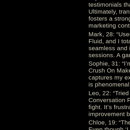
testimonials th
Ultimately, tr
fosters a stro
marketing cont
Mark, 28: “Us
Fluid, and I to
seamless and i
sessions. A ga
Sophie, 31: “I
Crush On Makes
captures my ex
is phenomenal.
Leo, 22: “Trie
Conversation Fe
fight. It’s frus
improvement be
Chloe, 19: “The
Even though ‘