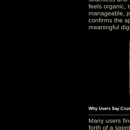
feels organic, 
manageable, pos
confirms the ap
meaningful digi
Why Users Say Crush
Many users fin
forth of a spo