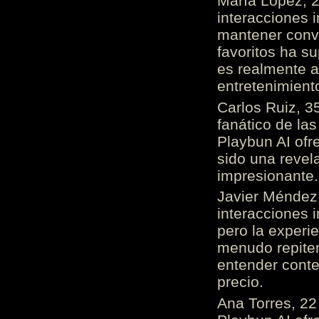
María López, 2
interacciones 
mantener conv
favoritos ha s
es realmente 
entretenimient
Carlos Ruiz, 3
fanático de las
Playbun AI ofr
sido una revel
impresionante
Javier Méndez,
interacciones 
pero la experi
menudo repiten 
entender cont
precio.
Ana Torres, 2