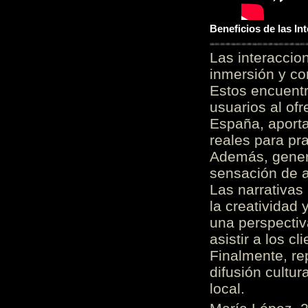
Beneficios de las I
Las interacci
inmersión y co
Estos encuentr
usuarios al of
España, aporta
reales para pra
Además, gener
sensación de a
Las narrativas
la creatividad 
una perspectiv
asistir a los c
Finalmente, re
difusión cultur
local.