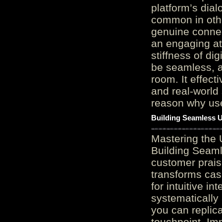
platform’s dial
common in othe
genuine connec
an engaging at
stiffness of di
be seamless, a
room. It effect
and real-world 
reason why user
Building Seamless U
Mastering the 
Building Seaml
customer prais
transforms cas
for intuitive in
systematically
you can replic
touchpoint. Im