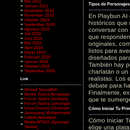
Mei 2011
Tipos de Personajes
Januari 2011
Desember 2010
En Playbun AI 
November 2010
Oktober 2010
históricos que
September 2010
conversar con f
Agustus 2010
Juli 2010
que responden 
Juni 2010
originales, com
Mei 2010
April 2010
listos para av
Maret 2010
diseñados para
Februari 2010
Januari 2010
También hay p
Oktober 2009
charlatán o un
September 2009
realistas. Los
Link
debate para hab
Ahmad Syauqillah
Finalmente, ex
Bantar Sastra Bengawan
que te sumerge
Forum Sastra Jombang
Forum Sastra Lamongan
Ichsa Chusnul Chotimah
Cómo Iniciar Tu Pri
Javissyarqi Muhammada
Lathifa Akmaliyah
Cómo Iniciar T
Media APSAS (Apresiasi
elige una plat
Sastra)