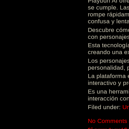
Playbun AI ofr
se cumple. Las
rompe rápidame
confusa y lenta
Descubre cómo 
con personajes
Esta tecnologí
creando una ex
Los personajes
personalidad, 
La plataforma 
interactivo y 
Es una herrami
interacción con
Filed under:
Un
No Comments