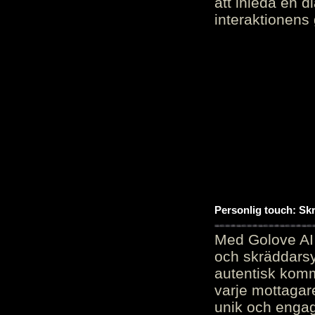
att inleda en d
interaktionens
Personlig touch: Sk
Med Golove AI 
och skräddarsy
autentisk komm
varje mottagar
unik och engag