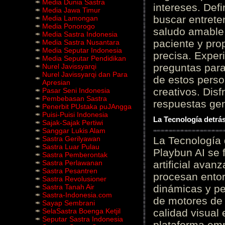
Media Dunia Sastra
intereses. Defi
Media Jawa Timur
buscar entrete
Media Lamongan
Media Ponorogo
saludo amable 
Media Sastra Indonesia
paciente y prop
Media Sastra Nusantara
Media Seputar Indonesia
precisa. Experi
Media Seputar Pendidikan
preguntas para
Nurel Javissyarqi
Nurel Javissyarqi dan Para
de estos perso
Apresian
creativos. Disf
Pasar Seni Indonesia
Pembebasan Sastra
respuestas gene
Penerbit PUstaka puJAngga
Puisi-Puisi Indonesia
La Tecnología detrás
Sajak-Sajak Pertiwi
Sanggar Lukis Alam
Sastra Gerilyawan
La Tecnología 
Sastra Luar Pulau
Playbun AI se 
Sastra Pemberontak
Sastra Perlawanan
artificial ava
Sastra Pesantren
procesan entor
Sastra Revolusioner
Sastra Tanah Air
dinámicas y pe
Sastra-Indonesia.com
de motores de 
Sayap Sembrani
SelaSastra Boenga Ketjil
calidad visual
Seputar Sastra Indonesia
plataforma em