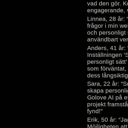
vad den gör. 
engagerande, v
Linnea, 28 år: 
frågor i min we
och personligt 
användbart ver
Anders, 41 år: 
Inställningen ‘
personligt sätt
som förväntat, 
dess långsiktig
Sara, 22 år: “S
skapa personli
Golove AI på et
projekt framstå
fynd!”
Erik, 50 år: “
Möjligheten att