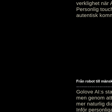
verklighet när 
Personlig touc
autentisk kommu
Från robot till mäns
Golove AI:s sta
men genom att 
mer naturlig di
Inför personli