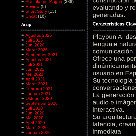
construcción de
PUstaka puJAngga
(366)
Review
(8)
evaluando y re
Short Story
(13)
generadas.
Uncat
(18)
Características Cla
Arsip
Agustus 2026
Playbun AI des
Juli 2026
lenguaje natur
Juni 2026
Maret 2026
comunicación.
September 2021
Ofrece una pe
Agustus 2021
Juli 2021
dinámicamente 
Juni 2021
usuario en Es
Mei 2021
April 2021
Su tecnología 
Maret 2021
conversaciones
Februari 2021
Januari 2021
La generación 
Oktober 2020
audio e imágen
September 2020
Juli 2020
interactiva.
Juni 2020
Su arquitectur
Mei 2020
April 2020
latencia, crea
Maret 2020
inmediata.
Januari 2020