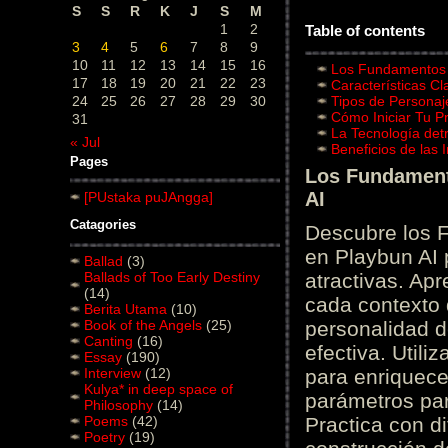
S
S
R
K
J
S
M
1
2
Table of contents
3
4
5
6
7
8
9
10
11
12
13
14
15
16
Los Fundamentos d
17
18
19
20
21
22
23
Características C
24
25
26
27
28
29
30
Tipos de Personaj
Cómo Iniciar Tu P
31
La Tecnología det
« Jul
Beneficios de las
Pages
Los Fundamento
AI
[PUstaka puJAngga]
Catagories
Descubre los 
en Playbun AI 
Ballad
(3)
Ballads of Too Early Destiny
atractivas. Ap
(14)
cada contexto d
Berita Utama
(10)
Book of the Angels
(25)
personalidad d
Canting
(16)
efectiva. Utili
Essay
(190)
Interview
(12)
para enriquece
Kulya* in deep space of
parámetros par
Philosophy
(14)
Poems
(42)
Practica con d
Poetry
(19)