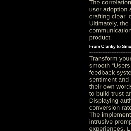
The correlation
user adoption 
crafting clear, 
Ultimately, the
communication c
product.
From Clunky to Smo
Transform you
smooth “Users
feedback system
sentiment and 
their own word
to build trust 
Displaying auth
conversion rat
The implementa
intrusive promp
experiences. L