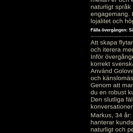
naturligt språk
engagemang. Im
lojalitet och h
Fälla övergången: Så
Att skapa flyt
och iterera me
Inför övergång
korrekt svenska
Använd Golove 
och känslomäss
Genom att manu
du en robust k
Den slutliga fä
konversationer i
Markus, 34 år: 
hanterar kunds
naturligt och pe