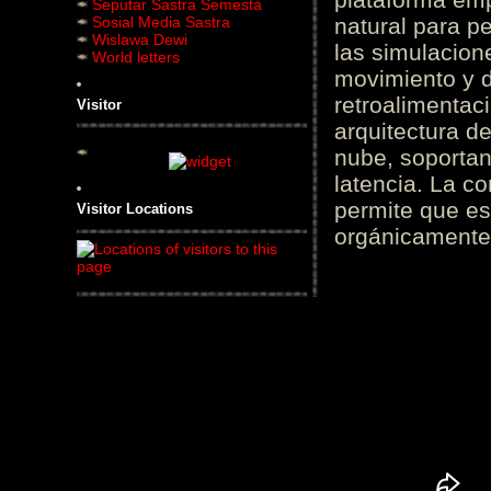
Seputar Sastra Semesta
Sosial Media Sastra
natural para pe
Wislawa Dewi
las simulacion
World letters
movimiento y d
retroalimentaci
Visitor
arquitectura d
nube, soportan
latencia. La c
permite que es
Visitor Locations
orgánicamente 