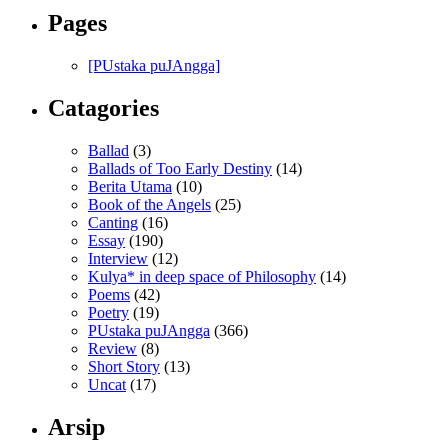
Pages
[PUstaka puJAngga]
Catagories
Ballad
(3)
Ballads of Too Early Destiny
(14)
Berita Utama
(10)
Book of the Angels
(25)
Canting
(16)
Essay
(190)
Interview
(12)
Kulya* in deep space of Philosophy
(14)
Poems
(42)
Poetry
(19)
PUstaka puJAngga
(366)
Review
(8)
Short Story
(13)
Uncat
(17)
Arsip