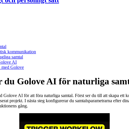
t och personligt sätt
mtal
ntisk kommunikation
agliga samtal
Golove AI
ga med Golove
r du Golove AI för naturliga sam
olove AI för att föra naturliga samtal. Först ser du till att skapa ett 
baserat projekt. I nästa steg konfigurerar du samtalsparametrarna efter d
raktionens gång.