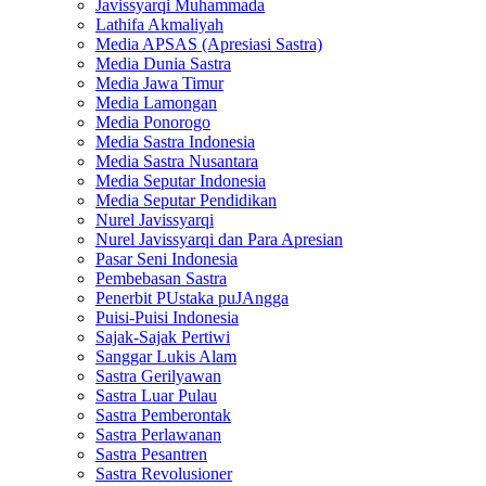
Javissyarqi Muhammada
Lathifa Akmaliyah
Media APSAS (Apresiasi Sastra)
Media Dunia Sastra
Media Jawa Timur
Media Lamongan
Media Ponorogo
Media Sastra Indonesia
Media Sastra Nusantara
Media Seputar Indonesia
Media Seputar Pendidikan
Nurel Javissyarqi
Nurel Javissyarqi dan Para Apresian
Pasar Seni Indonesia
Pembebasan Sastra
Penerbit PUstaka puJAngga
Puisi-Puisi Indonesia
Sajak-Sajak Pertiwi
Sanggar Lukis Alam
Sastra Gerilyawan
Sastra Luar Pulau
Sastra Pemberontak
Sastra Perlawanan
Sastra Pesantren
Sastra Revolusioner