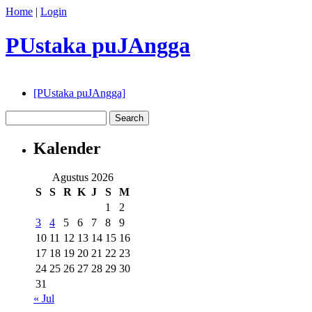
Home
|
Login
PUstaka puJAngga
[PUstaka puJAngga]
Kalender
Agustus 2026
S
S
R
K
J
S
M
1
2
3
4
5
6
7
8
9
10
11
12
13
14
15
16
17
18
19
20
21
22
23
24
25
26
27
28
29
30
31
« Jul