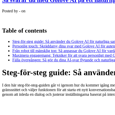
Så svarar du med Golove AI på ett naturlig
Posted by - on
Table of contents
Steg-för-steg guide: Så använder du Golove AI för naturliga sa
Personlig touch: Skräddarsy dina svar med Golove AI för aute
Från robot till mänsklig ton: Så anpassar du Golove AI för vard
Maximera engagemang: Tekniker för att svara personligt med 
Fälla övergången: Så gör du dina AI-svar flytande och naturli
Steg-för-steg guide: Så använde
I den här steg-för-steg-guiden går vi igenom hur du kommer igång med G
gränssnittet och väljer funktionen för att starta ett nytt konversations
genom att inleda en dialog och justerar inställningarna baserat på inte