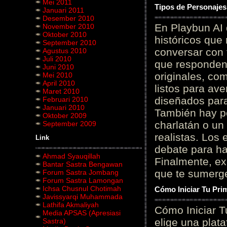
Mei 2011
Tipos de Personajes
Januari 2011
Desember 2010
En Playbun AI 
November 2010
Oktober 2010
históricos que
September 2010
conversar con f
Agustus 2010
Juli 2010
que responden 
Juni 2010
originales, com
Mei 2010
April 2010
listos para av
Maret 2010
diseñados para
Februari 2010
Januari 2010
También hay p
Oktober 2009
charlatán o un
September 2009
realistas. Los
Link
debate para hab
Ahmad Syauqillah
Finalmente, ex
Bantar Sastra Bengawan
que te sumerge
Forum Sastra Jombang
Forum Sastra Lamongan
Ichsa Chusnul Chotimah
Cómo Iniciar Tu Pri
Javissyarqi Muhammada
Lathifa Akmaliyah
Cómo Iniciar T
Media APSAS (Apresiasi
elige una plat
Sastra)