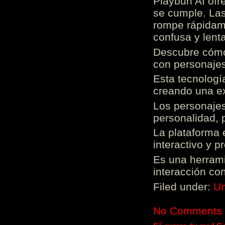
Playbun AI ofr
se cumple. Las
rompe rápidame
confusa y lenta
Descubre cómo 
con personajes
Esta tecnologí
creando una ex
Los personajes
personalidad, 
La plataforma 
interactivo y 
Es una herrami
interacción con
Filed under:
Un
No Comments