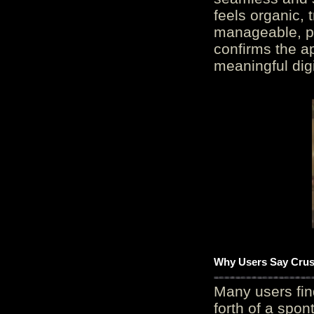
feels organic, 
manageable, pos
confirms the ap
meaningful digi
Why Users Say Crush
Many users fin
forth of a spo