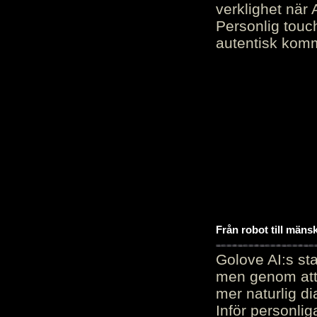
verklighet när 
Personlig touc
autentisk kommu
Från robot till mäns
Golove AI:s sta
men genom att 
mer naturlig di
Inför personli