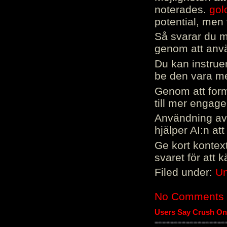
noterades.
gol
potential, men 
Så svarar du me
genom att använ
Du kan instrue
be den vara mer
Genom att form
till mer engag
Användning av 
hjälper AI:n at
Ge kort kontext
svaret för att 
Filed under:
Un
No Comments
Users Say Crush On 