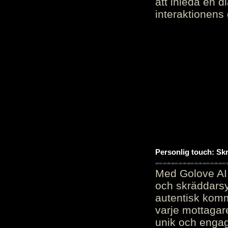
att inleda en d
interaktionens
Personlig touch: Sk
Med Golove AI 
och skräddarsy
autentisk komm
varje mottagar
unik och engag