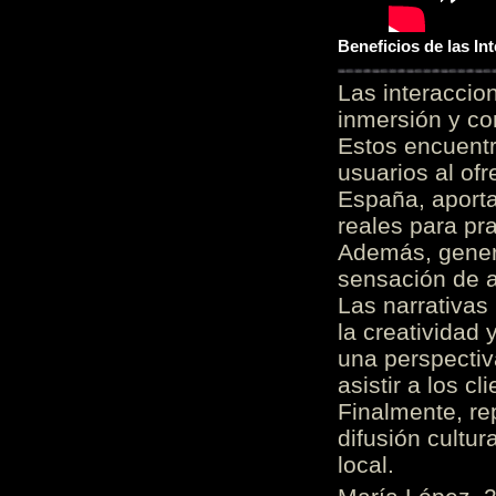
Beneficios de las I
Las interacci
inmersión y co
Estos encuentr
usuarios al of
España, aporta
reales para pra
Además, gener
sensación de a
Las narrativas
la creatividad 
una perspectiv
asistir a los c
Finalmente, re
difusión cultur
local.