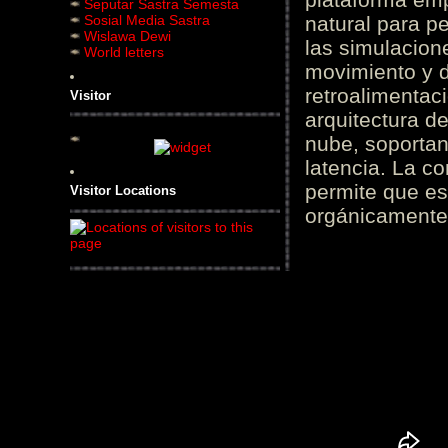
Seputar Sastra Semesta
Sosial Media Sastra
natural para pe
Wislawa Dewi
las simulacion
World letters
movimiento y d
retroalimentaci
Visitor
arquitectura d
nube, soportan
latencia. La c
permite que es
Visitor Locations
orgánicamente 