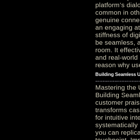
platform’s dial
common in othe
genuine connec
an engaging at
stiffness of di
be seamless, a
room. It effect
and real-world 
reason why user
Building Seamless U
Mastering the 
Building Seaml
customer prais
transforms cas
for intuitive in
systematically
you can replic
touchpoint. Im