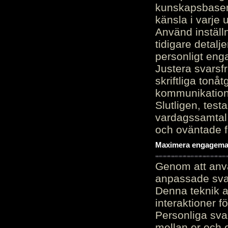
kunskapsbasen
känsla i varje 
Använd inställn
tidigare detalj
personligt en
Justera svarsf
skriftliga tonå
kommunikation
Slutligen, test
vardagssamtal 
och oväntade f
Maximera engagemang
Genom att anvä
anpassade sva
Denna teknik 
interaktioner 
Personliga sva
mellan er och 