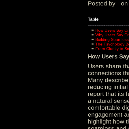
Posted by - on
Table
How Users Say Cru
Why Users Say Cru
Building Seamless
The Psychology B
From Clunky to S
How Users Say 
Users share th
connections th
Many describe 
reducing initi
report that its
a natural sens
comfortable di
engagement and
highlight how 
seamless and s