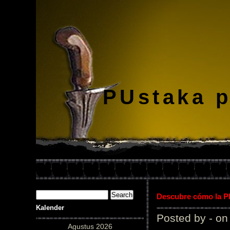
PUstaka 
Descubre cómo la Pl
Kalender
Posted by - on
Agustus 2026