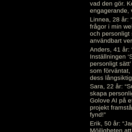
vad den gör. 
engagerande, v
Linnea, 28 år: 
frågor i min we
och personligt 
användbart ver
Anders, 41 år: 
Inställningen ‘
personligt sätt
som förväntat, 
dess långsiktig
Sara, 22 år: “S
skapa personli
Golove AI på et
projekt framstå
fynd!”
Erik, 50 år: “
Möjligheten att