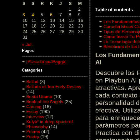
S
S
R
K
J
S
M
1
2
Table of contents
3
4
5
6
7
8
9
10
11
12
13
14
15
16
Los Fundamentos d
17
18
19
20
21
22
23
Características C
24
25
26
27
28
29
30
Tipos de Personaj
Cómo Iniciar Tu P
31
La Tecnología det
« Jul
Beneficios de las
Pages
Los Fundamento
AI
[PUstaka puJAngga]
Catagories
Descubre los 
en Playbun AI 
Ballad
(3)
Ballads of Too Early Destiny
atractivas. Ap
(14)
cada contexto d
Berita Utama
(10)
Book of the Angels
(25)
personalidad d
Canting
(16)
efectiva. Utili
Essay
(190)
Interview
(12)
para enriquece
Kulya* in deep space of
parámetros par
Philosophy
(14)
Poems
(42)
Practica con d
Poetry
(19)