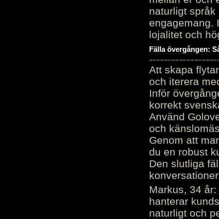
naturligt språk
engagemang. Im
lojalitet och h
Fälla övergången: Så
Att skapa flyt
och iterera me
Inför övergång
korrekt svenska
Använd Golove 
och känslomäss
Genom att manu
du en robust k
Den slutliga fä
konversationer i
Markus, 34 år: 
hanterar kunds
naturligt och pe