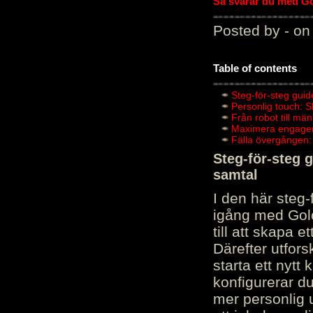
Så svarar du med Gol
Posted by - on
Table of contents
Steg-för-steg guid
Personlig touch: 
Från robot till mä
Maximera engagema
Fälla övergången:
Steg-för-steg 
samtal
I den här steg
igång med Golov
till att skapa 
Därefter utfors
starta ett nytt
konfigurerar d
mer personlig 