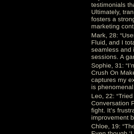
testimonials th
Ultimately, tr
fosters a stro
marketing cont
Mark, 28: “Us
Fluid, and I to
seamless and i
sessions. A ga
Sophie, 31: “I
Crush On Makes
captures my ex
is phenomenal.
Leo, 22: “Trie
Conversation Fe
fight. It’s frus
improvement be
Chloe, 19: “The
Even though ‘