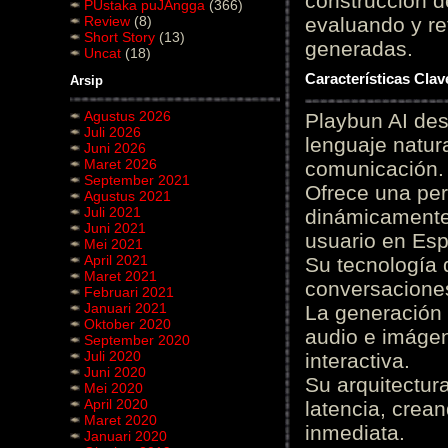
construcción de
PUstaka puJAngga
(366)
Review
(8)
evaluando y re
Short Story
(13)
generadas.
Uncat
(18)
Características Cla
Arsip
Agustus 2026
Playbun AI des
Juli 2026
lenguaje natur
Juni 2026
Maret 2026
comunicación.
September 2021
Ofrece una pe
Agustus 2021
Juli 2021
dinámicamente 
Juni 2021
usuario en Es
Mei 2021
April 2021
Su tecnología 
Maret 2021
conversaciones
Februari 2021
Januari 2021
La generación 
Oktober 2020
audio e imágen
September 2020
Juli 2020
interactiva.
Juni 2020
Su arquitectur
Mei 2020
April 2020
latencia, crea
Maret 2020
inmediata.
Januari 2020