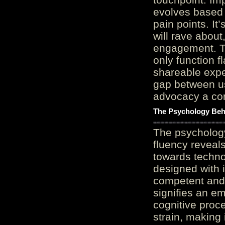
evolves based 
pain points. It
will rave about
engagement. Th
only function 
shareable expe
gap between us
advocacy a cor
The Psychology Beh
The psycholog
fluency reveals
towards techno
designed with 
competent and 
signifies an em
cognitive proc
strain, making 