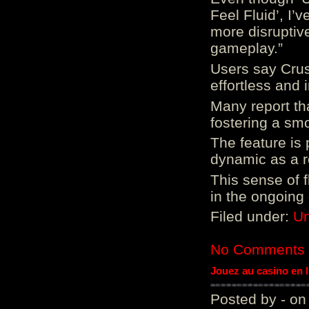
Feel Fluid’, I’
more disruptiv
gameplay.”
Users say Crus
effortless and i
Many report tha
fostering a sm
The feature is p
dynamic as a re
This sense of 
in the ongoing
Filed under:
Un
No Comments
Jouez au casino en 
Posted by - on