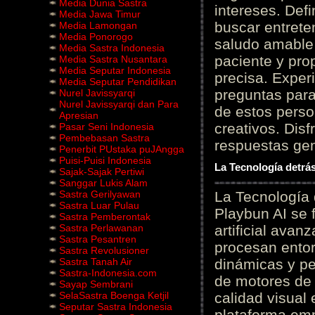
Media Dunia Sastra
intereses. Defi
Media Jawa Timur
buscar entrete
Media Lamongan
Media Ponorogo
saludo amable 
Media Sastra Indonesia
paciente y prop
Media Sastra Nusantara
Media Seputar Indonesia
precisa. Experi
Media Seputar Pendidikan
preguntas para
Nurel Javissyarqi
Nurel Javissyarqi dan Para
de estos perso
Apresian
creativos. Disf
Pasar Seni Indonesia
Pembebasan Sastra
respuestas gene
Penerbit PUstaka puJAngga
Puisi-Puisi Indonesia
La Tecnología detrás
Sajak-Sajak Pertiwi
Sanggar Lukis Alam
Sastra Gerilyawan
La Tecnología 
Sastra Luar Pulau
Playbun AI se 
Sastra Pemberontak
Sastra Perlawanan
artificial ava
Sastra Pesantren
procesan entor
Sastra Revolusioner
Sastra Tanah Air
dinámicas y pe
Sastra-Indonesia.com
de motores de 
Sayap Sembrani
SelaSastra Boenga Ketjil
calidad visual
Seputar Sastra Indonesia
plataforma em