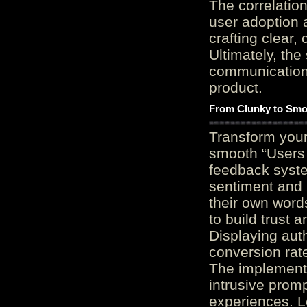
The correlation
user adoption 
crafting clear, 
Ultimately, the
communication c
product.
From Clunky to Smo
Transform you
smooth “Users
feedback system
sentiment and 
their own word
to build trust 
Displaying auth
conversion rat
The implementa
intrusive promp
experiences. L