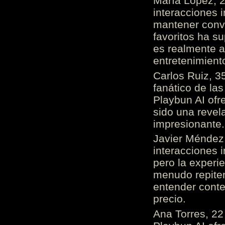
María López, 2
interacciones 
mantener conv
favoritos ha s
es realmente 
entretenimient
Carlos Ruiz, 3
fanático de las
Playbun AI ofr
sido una revel
impresionante
Javier Méndez,
interacciones 
pero la experi
menudo repiten 
entender cont
precio.
Ana Torres, 2