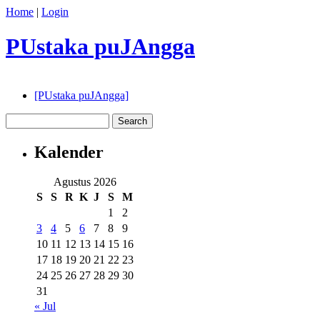
Home
|
Login
PUstaka puJAngga
[PUstaka puJAngga]
Kalender
Agustus 2026
S
S
R
K
J
S
M
1
2
3
4
5
6
7
8
9
10
11
12
13
14
15
16
17
18
19
20
21
22
23
24
25
26
27
28
29
30
31
« Jul