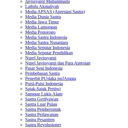
Javissyarqi Muhammada
Lathifa Akmaliyah
Media APSAS (Apresiasi Sastra)
Media Dunia Sastra
Media Jawa Timur
Media Lamongan
Media Ponorogo
Media Sastra Indonesia
Media Sastra Nusantara
Media Seputar Indonesia
Media Seputar Pendidikan
Nurel Javissyarqi
Nurel Javissyarqi dan Para Apresian
Pasar Seni Indonesia
Pembebasan Sastra
Penerbit PUstaka puJAngga
Puisi-Puisi Indonesia
Sajak-Sajak Pertiwi
Sanggar Lukis Alam
Sastra Gerilyawan
Sastra Luar Pulau
Sastra Pemberontak
Sastra Perlawanan
Sastra Pesantren
Sastra Revolusioner