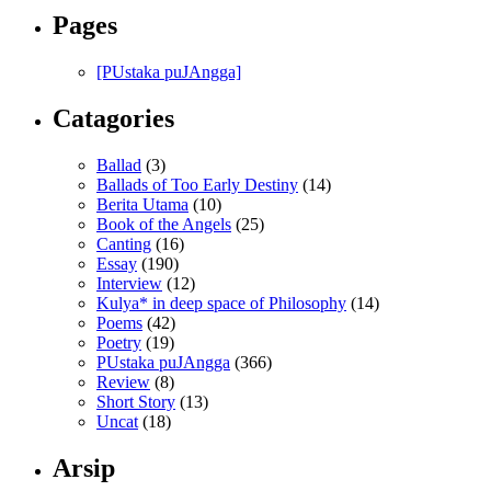
Pages
[PUstaka puJAngga]
Catagories
Ballad
(3)
Ballads of Too Early Destiny
(14)
Berita Utama
(10)
Book of the Angels
(25)
Canting
(16)
Essay
(190)
Interview
(12)
Kulya* in deep space of Philosophy
(14)
Poems
(42)
Poetry
(19)
PUstaka puJAngga
(366)
Review
(8)
Short Story
(13)
Uncat
(18)
Arsip