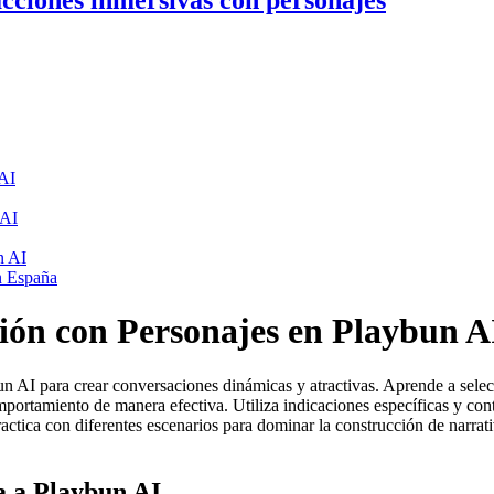
cciones inmersivas con personajes
 AI
 AI
n AI
en España
ión con Personajes en Playbun A
 AI para crear conversaciones dinámicas y atractivas. Aprende a selec
omportamiento de manera efectiva. Utiliza indicaciones específicas y co
ractica con diferentes escenarios para dominar la construcción de narrat
a a Playbun AI