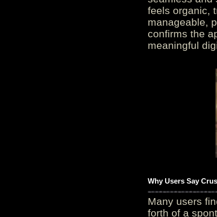
feels organic, 
manageable, pos
confirms the ap
meaningful digi
Why Users Say Crush
Many users fin
forth of a spo