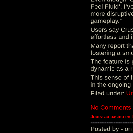
Feel Fluid’, I’
more disruptiv
gameplay.”
Users say Crus
effortless and i
Many report tha
fostering a sm
The feature is p
dynamic as a re
This sense of 
in the ongoing
Filed under:
Un
No Comments
Jouez au casino en 
Posted by - on