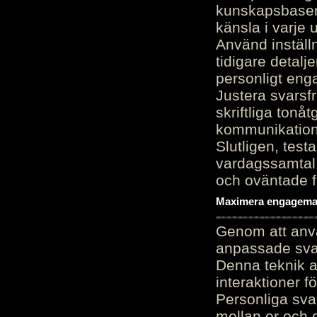
kunskapsbasen
känsla i varje 
Använd inställn
tidigare detalj
personligt en
Justera svarsf
skriftliga tonå
kommunikation
Slutligen, test
vardagssamtal 
och oväntade f
Maximera engagemang
Genom att anvä
anpassade sva
Denna teknik 
interaktioner 
Personliga sva
mellan er och 