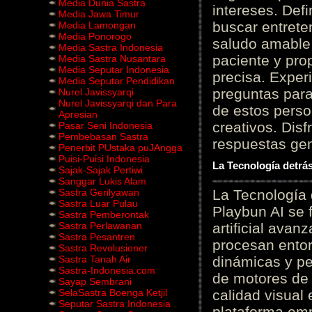
Media Dunia Sastra
intereses. Defi
Media Jawa Timur
buscar entrete
Media Lamongan
Media Ponorogo
saludo amable 
Media Sastra Indonesia
paciente y prop
Media Sastra Nusantara
Media Seputar Indonesia
precisa. Experi
Media Seputar Pendidikan
preguntas para
Nurel Javissyarqi
Nurel Javissyarqi dan Para
de estos perso
Apresian
creativos. Disf
Pasar Seni Indonesia
Pembebasan Sastra
respuestas gene
Penerbit PUstaka puJAngga
Puisi-Puisi Indonesia
La Tecnología detrás
Sajak-Sajak Pertiwi
Sanggar Lukis Alam
Sastra Gerilyawan
La Tecnología 
Sastra Luar Pulau
Playbun AI se 
Sastra Pemberontak
Sastra Perlawanan
artificial ava
Sastra Pesantren
procesan entor
Sastra Revolusioner
Sastra Tanah Air
dinámicas y pe
Sastra-Indonesia.com
de motores de 
Sayap Sembrani
SelaSastra Boenga Ketjil
calidad visual
Seputar Sastra Indonesia
plataforma em