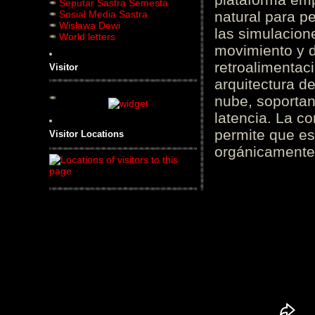
Seputar Sastra Semesta
Sosial Media Sastra
natural para pe
Wislawa Dewi
las simulacion
World letters
movimiento y d
retroalimentaci
Visitor
arquitectura d
nube, soportan
latencia. La c
permite que es
Visitor Locations
orgánicamente 