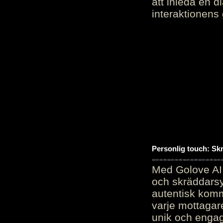
att inleda en d
interaktionens
Personlig touch: Sk
Med Golove AI 
och skräddarsy
autentisk komm
varje mottagar
unik och engag