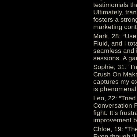
testimonials th
Ultimately, tr
fosters a stro
marketing cont
Mark, 28: “Us
Fluid, and I to
seamless and i
sessions. A ga
Sophie, 31: “I
Crush On Makes
captures my ex
is phenomenal.
Leo, 22: “Trie
Conversation Fe
fight. It’s frus
improvement be
Chloe, 19: “The
Even though ‘