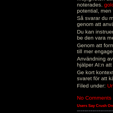
noterades.
gol
potential, men 
Så svarar du me
genom att använ
Du kan instrue
be den vara mer
Genom att form
till mer engag
Användning av 
hjälper AI:n at
Ge kort kontext
svaret för att 
Filed under:
Un
No Comments
Users Say Crush On 