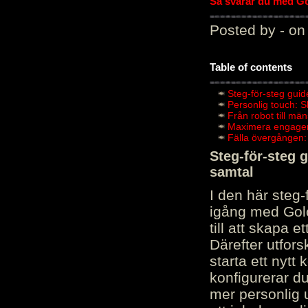
Så svarar du med Gol
Posted by - on
Table of contents
Steg-för-steg guid
Personlig touch: 
Från robot till mä
Maximera engagema
Fälla övergången:
Steg-för-steg 
samtal
I den här steg
igång med Golov
till att skapa 
Därefter utfors
starta ett nytt
konfigurerar d
mer personlig 