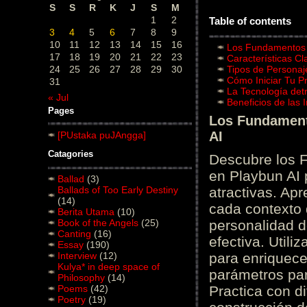
S
S
R
K
J
S
M
1
2
Table of contents
3
4
5
6
7
8
9
10
11
12
13
14
15
16
Los Fundamentos d
17
18
19
20
21
22
23
Características C
24
25
26
27
28
29
30
Tipos de Personaj
Cómo Iniciar Tu P
31
La Tecnología det
« Jul
Beneficios de las
Pages
Los Fundamento
AI
[PUstaka puJAngga]
Catagories
Descubre los 
en Playbun AI 
Ballad
(3)
Ballads of Too Early Destiny
atractivas. Ap
(14)
cada contexto d
Berita Utama
(10)
Book of the Angels
(25)
personalidad d
Canting
(16)
efectiva. Utili
Essay
(190)
Interview
(12)
para enriquece
Kulya* in deep space of
parámetros par
Philosophy
(14)
Poems
(42)
Practica con d
Poetry
(19)