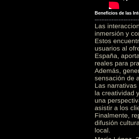
Beneficios de las I
Las interacci
inmersión y co
Estos encuentr
usuarios al of
España, aporta
reales para pra
Además, gener
sensación de a
Las narrativas
la creatividad 
una perspectiv
asistir a los c
Finalmente, re
difusión cultur
local.