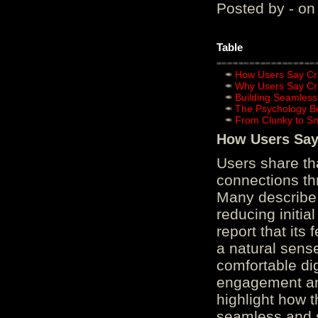
Posted by - on
Table
How Users Say Cru
Why Users Say Cru
Building Seamless
The Psychology B
From Clunky to S
How Users Say 
Users share th
connections th
Many describe 
reducing initi
report that its
a natural sens
comfortable di
engagement and
highlight how 
seamless and s