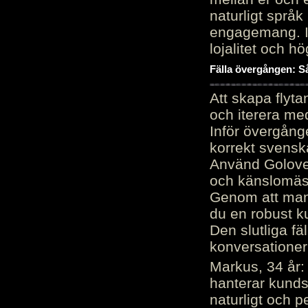
naturligt språk
engagemang. Im
lojalitet och h
Fälla övergången: Så
Att skapa flyt
och iterera me
Inför övergång
korrekt svenska
Använd Golove 
och känslomäss
Genom att manu
du en robust k
Den slutliga fä
konversationer i
Markus, 34 år: 
hanterar kunds
naturligt och pe