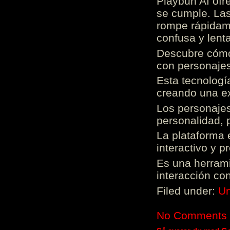
Playbun AI ofr
se cumple. Las
rompe rápidame
confusa y lenta
Descubre cómo 
con personajes
Esta tecnologí
creando una ex
Los personajes
personalidad, 
La plataforma 
interactivo y 
Es una herrami
interacción con
Filed under:
Un
No Comments