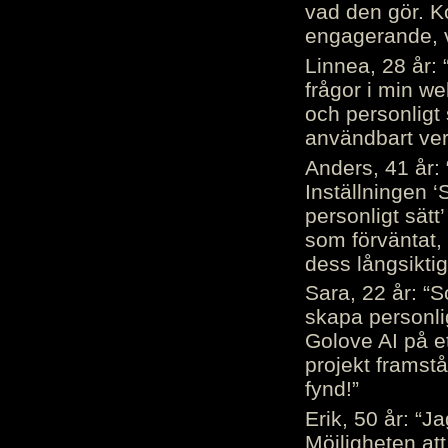
vad den gör. 
engagerande, v
Linnea, 28 år: 
frågor i min we
och personligt 
användbart ver
Anders, 41 år: 
Inställningen ‘
personligt sätt
som förväntat, 
dess långsiktig
Sara, 22 år: “S
skapa personli
Golove AI på et
projekt framstå
fynd!”
Erik, 50 år: “
Möjligheten att