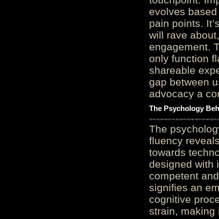
evolves based 
pain points. It
will rave about
engagement. Th
only function 
shareable expe
gap between us
advocacy a cor
The Psychology Beh
The psycholog
fluency reveals
towards techno
designed with 
competent and 
signifies an em
cognitive proc
strain, making 