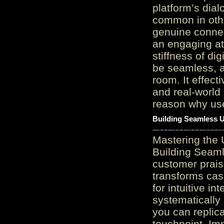
platform’s dial
common in othe
genuine connec
an engaging at
stiffness of di
be seamless, a
room. It effect
and real-world 
reason why user
Building Seamless U
Mastering the 
Building Seaml
customer prais
transforms cas
for intuitive in
systematically
you can replic
touchpoint. Im