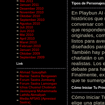
Mei 2011
Tipos de Personajes
Januari 2011
Desember 2010
En Playbun AI 
November 2010
Oktober 2010
históricos que
September 2010
conversar con f
Agustus 2010
Juli 2010
que responden 
Juni 2010
originales, com
Mei 2010
April 2010
listos para av
Maret 2010
diseñados para
Februari 2010
Januari 2010
También hay p
Oktober 2009
charlatán o un
September 2009
realistas. Los
Link
debate para hab
Ahmad Syauqillah
Finalmente, ex
Bantar Sastra Bengawan
que te sumerge
Forum Sastra Jombang
Forum Sastra Lamongan
Ichsa Chusnul Chotimah
Cómo Iniciar Tu Pri
Javissyarqi Muhammada
Lathifa Akmaliyah
Cómo Iniciar T
Media APSAS (Apresiasi
elige una plat
Sastra)