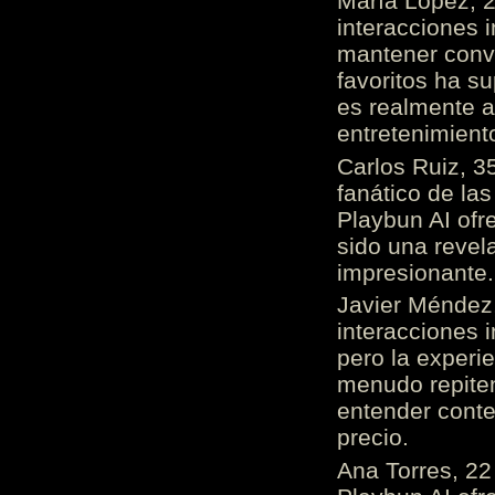
María López, 2
interacciones 
mantener conv
favoritos ha s
es realmente 
entretenimient
Carlos Ruiz, 3
fanático de las
Playbun AI ofr
sido una revel
impresionante
Javier Méndez,
interacciones 
pero la experi
menudo repiten 
entender cont
precio.
Ana Torres, 2