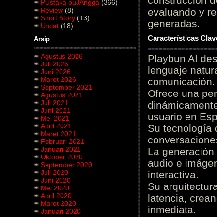
construcción de
PUstaka puJAngga
(366)
Review
(8)
evaluando y re
Short Story
(13)
generadas.
Uncat
(18)
Características Cla
Arsip
Agustus 2026
Playbun AI des
Juli 2026
lenguaje natur
Juni 2026
Maret 2026
comunicación.
September 2021
Ofrece una pe
Agustus 2021
Juli 2021
dinámicamente 
Juni 2021
usuario en Es
Mei 2021
April 2021
Su tecnología 
Maret 2021
conversaciones
Februari 2021
Januari 2021
La generación 
Oktober 2020
audio e imágen
September 2020
Juli 2020
interactiva.
Juni 2020
Su arquitectur
Mei 2020
April 2020
latencia, crea
Maret 2020
inmediata.
Januari 2020