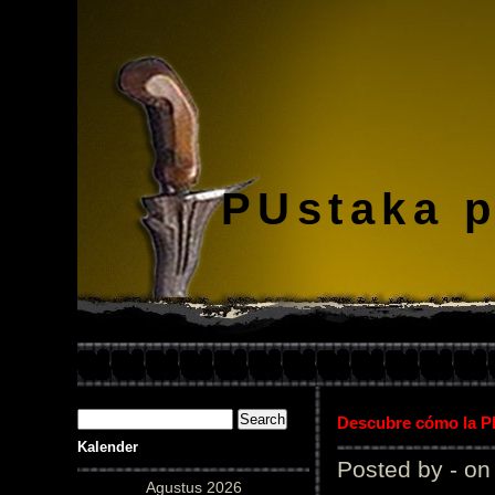
PUstaka 
Descubre cómo la Pl
Kalender
Posted by - on
Agustus 2026