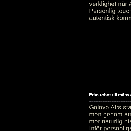
verklighet när 
Personlig touc
autentisk kommu
Från robot till mäns
Golove AI:s sta
men genom att 
mer naturlig di
Inför personli