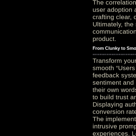
The correlation
user adoption 
crafting clear, 
Ultimately, the
communication c
product.
From Clunky to Smo
Transform you
smooth “Users
feedback system
sentiment and 
their own word
to build trust 
Displaying auth
conversion rat
The implementa
intrusive promp
experiences. L