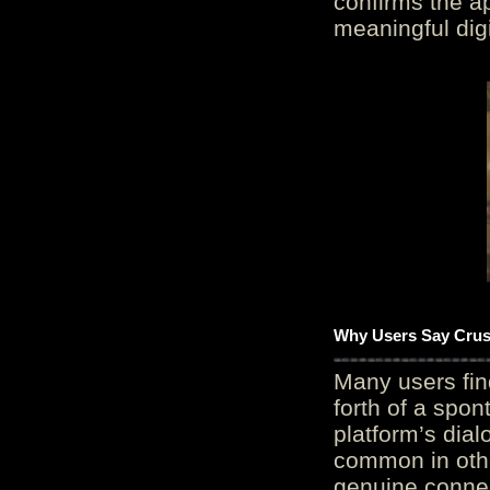
confirms the ap
meaningful digi
Why Users Say Crush
Many users fin
forth of a spo
platform’s dial
common in othe
genuine connec