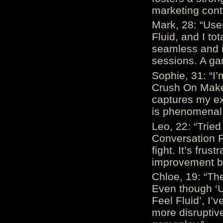
marketing cont
Mark, 28: “Us
Fluid, and I to
seamless and i
sessions. A ga
Sophie, 31: “I
Crush On Makes
captures my ex
is phenomenal.
Leo, 22: “Trie
Conversation Fe
fight. It’s frus
improvement be
Chloe, 19: “The
Even though ‘
Feel Fluid’, I’
more disruptiv