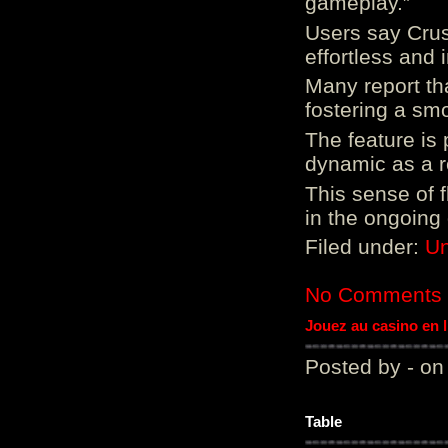
gameplay.”
Users say Crus
effortless and i
Many report tha
fostering a sm
The feature is p
dynamic as a re
This sense of 
in the ongoing
Filed under:
Un
No Comments
Jouez au casino en 
Posted by - on
Table