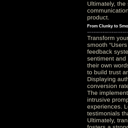
Ultimately, the
communication c
product.
From Clunky to Smo
Transform you
smooth “Users
feedback system
sentiment and 
their own word
to build trust 
Displaying auth
conversion rat
The implementa
intrusive promp
experiences. L
testimonials th
Ultimately, tr
fosters a stro