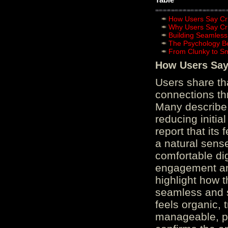
How Users Say Cru
Why Users Say Cru
Building Seamless
The Psychology B
From Clunky to S
How Users Say 
Users share th
connections th
Many describe 
reducing initi
report that its
a natural sens
comfortable di
engagement and
highlight how 
seamless and s
feels organic, 
manageable, pos