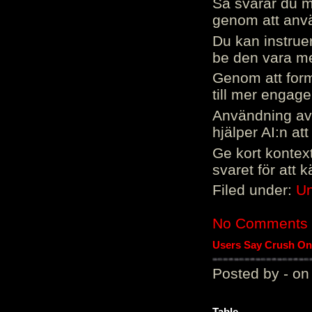
Så svarar du me
genom att använ
Du kan instrue
be den vara mer
Genom att form
till mer engag
Användning av 
hjälper AI:n at
Ge kort kontext
svaret för att 
Filed under:
Un
No Comments
Users Say Crush On 
Posted by - on
Table