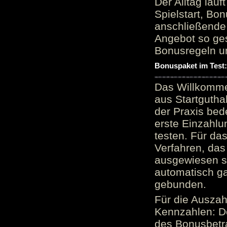
Der Alltag läu
Spielstart, Bon
anschließende
Angebot so ge
Bonusregeln u
Bonuspaket im Test
Das Willkomme
aus Startgutha
der Praxis bed
erste Einzahlu
testen. Für da
Verfahren, das
ausgewiesen sei
automatisch ga
gebunden.
Für die Auszah
Kennzahlen: D
des Bonusbetr