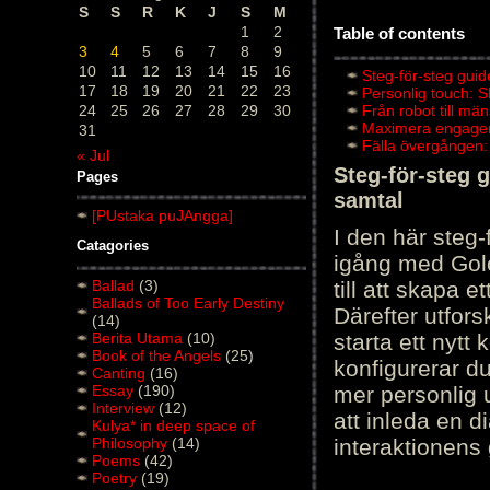
S
S
R
K
J
S
M
1
2
Table of contents
3
4
5
6
7
8
9
10
11
12
13
14
15
16
Steg-för-steg guid
17
18
19
20
21
22
23
Personlig touch: 
24
25
26
27
28
29
30
Från robot till mä
Maximera engagema
31
Fälla övergången:
« Jul
Steg-för-steg 
Pages
samtal
[PUstaka puJAngga]
I den här steg
Catagories
igång med Golov
Ballad
(3)
till att skapa 
Ballads of Too Early Destiny
Därefter utfors
(14)
Berita Utama
(10)
starta ett nytt
Book of the Angels
(25)
konfigurerar d
Canting
(16)
Essay
(190)
mer personlig 
Interview
(12)
att inleda en d
Kulya* in deep space of
Philosophy
(14)
interaktionens
Poems
(42)
Poetry
(19)