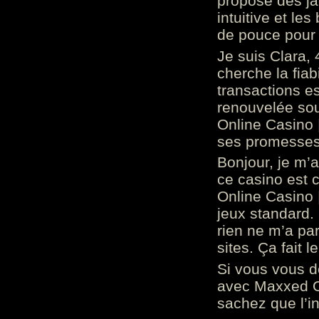
propose des ja
intuitive et l
de pouce pour
Je suis Clara, 
cherche la fiabi
transactions es
renouvelée so
Online Casino 
ses promesses.
Bonjour, je m’
ce casino est 
Online Casino 
jeux standard. 
rien ne m’a pa
sites. Ça fait l
Si vous vous 
avec Maxxed On
sachez que l’in