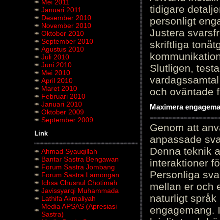
Mei 2011
tidigare detalj
Januari 2011
Desember 2010
personligt en
November 2010
Justera svarsf
Oktober 2010
September 2010
skriftliga tonå
Agustus 2010
kommunikation
Juli 2010
Juni 2010
Slutligen, test
Mei 2010
vardagssamtal 
April 2010
Maret 2010
och oväntade f
Februari 2010
Januari 2010
Maximera engagemang
Oktober 2009
September 2009
Genom att anvä
Link
anpassade sva
Denna teknik 
Ahmad Syauqillah
Bantar Sastra Bengawan
interaktioner 
Forum Sastra Jombang
Personliga sva
Forum Sastra Lamongan
Ichsa Chusnul Chotimah
mellan er och 
Javissyarqi Muhammada
naturligt språk
Lathifa Akmaliyah
Media APSAS (Apresiasi
engagemang. Im
Sastra)