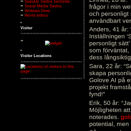
Seputar Sastra Semesta
frågor i min we
Sosial Media Sastra
Wislawa Dewi
och personligt 
World letters
användbart ver
Visitor
Anders, 41 år: 
Inställningen ‘
personligt sätt
som förväntat, 
Visitor Locations
dess långsiktig
Sara, 22 år: “S
skapa personli
Golove AI på et
projekt framstå
fynd!”
Erik, 50 år: “
Möjligheten att
noterades.
gol
potential, men 