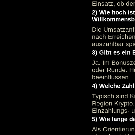
Einsatz, ob der
2) Wie hoch is
Willkommensb
Die Umsatzanfo
nach Erreiche
auszahlbar spi
3) Gibt es ein
Ja. Im Bonusze
oder Runde. H
beeinflussen.
4) Welche Zah
Typisch sind K
Region Krypto.
Einzahlungs- 
5) Wie lange d
Als Orientieru