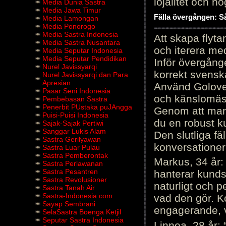
lojalitet och h
Media Dunia Sastra
Media Jawa Timur
Fälla övergången: Så
Media Lamongan
Media Ponorogo
Media Sastra Indonesia
Att skapa flyt
Media Sastra Nusantara
och iterera me
Media Seputar Indonesia
Media Seputar Pendidikan
Inför övergång
Nurel Javissyarqi
korrekt svenska
Nurel Javissyarqi dan Para
Apresian
Använd Golove 
Pasar Seni Indonesia
och känslomäss
Pembebasan Sastra
Penerbit PUstaka puJAngga
Genom att manu
Puisi-Puisi Indonesia
du en robust k
Sajak-Sajak Pertiwi
Sanggar Lukis Alam
Den slutliga fä
Sastra Gerilyawan
konversationer i
Sastra Luar Pulau
Sastra Pemberontak
Markus, 34 år: 
Sastra Perlawanan
Sastra Pesantren
hanterar kunds
Sastra Revolusioner
naturligt och pe
Sastra Tanah Air
Sastra-Indonesia.com
vad den gör. 
Sayap Sembrani
engagerande, v
SelaSastra Boenga Ketjil
Seputar Sastra Indonesia
Linnea, 28 år: 