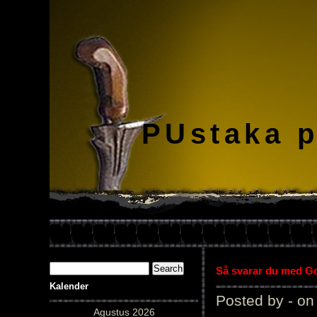
PUstaka 
Så svarar du med Gol
Kalender
Posted by - on
Agustus 2026