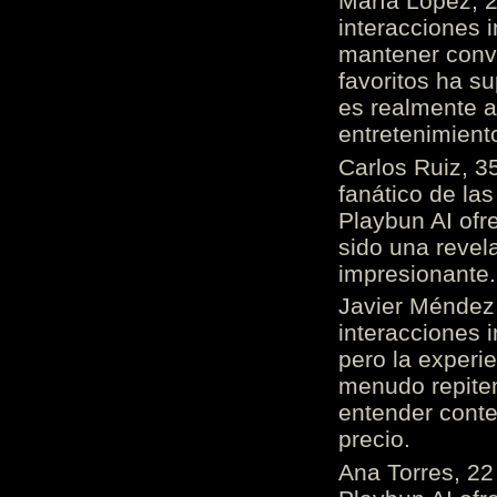
María López, 2
interacciones 
mantener conv
favoritos ha s
es realmente 
entretenimient
Carlos Ruiz, 3
fanático de las
Playbun AI ofr
sido una revel
impresionante
Javier Méndez,
interacciones 
pero la experi
menudo repiten 
entender cont
precio.
Ana Torres, 2