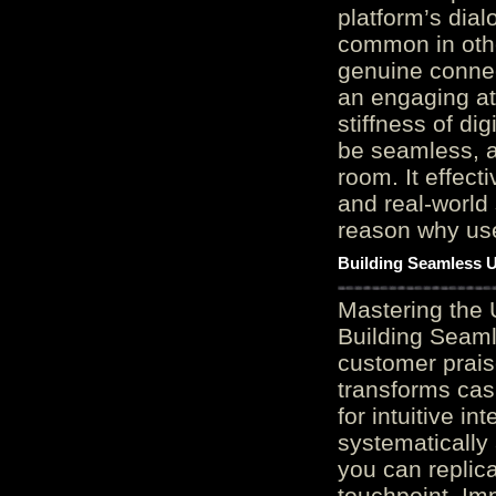
platform’s dial
common in othe
genuine connec
an engaging at
stiffness of di
be seamless, a
room. It effect
and real-world 
reason why user
Building Seamless U
Mastering the 
Building Seaml
customer prais
transforms cas
for intuitive in
systematically
you can replic
touchpoint. Im