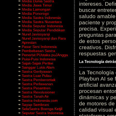
Media Dunia Sastra
intereses. Defi
Media Jawa Timur
buscar entrete
Media Lamongan
Media Ponorogo
saludo amable 
Media Sastra Indonesia
paciente y prop
Media Sastra Nusantara
Media Seputar Indonesia
precisa. Experi
Media Seputar Pendidikan
preguntas para
Nurel Javissyarqi
Nurel Javissyarqi dan Para
de estos perso
Apresian
creativos. Disf
Pasar Seni Indonesia
Pembebasan Sastra
respuestas gene
Penerbit PUstaka puJAngga
Puisi-Puisi Indonesia
La Tecnología detrás
Sajak-Sajak Pertiwi
Sanggar Lukis Alam
Sastra Gerilyawan
La Tecnología 
Sastra Luar Pulau
Playbun AI se 
Sastra Pemberontak
Sastra Perlawanan
artificial ava
Sastra Pesantren
procesan entor
Sastra Revolusioner
Sastra Tanah Air
dinámicas y pe
Sastra-Indonesia.com
de motores de 
Sayap Sembrani
SelaSastra Boenga Ketjil
calidad visual
Seputar Sastra Indonesia
plataforma em