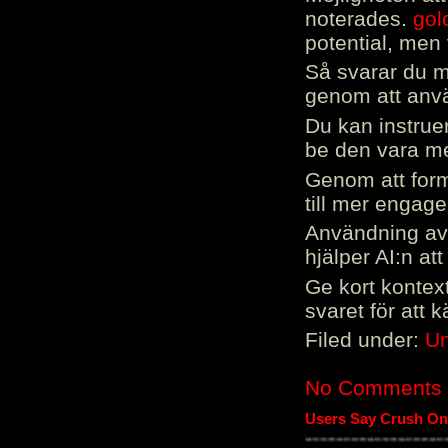
noterades.
gol
potential, men 
Så svarar du me
genom att använ
Du kan instrue
be den vara mer
Genom att form
till mer engag
Användning av 
hjälper AI:n at
Ge kort kontext
svaret för att 
Filed under:
Un
No Comments
Users Say Crush On 