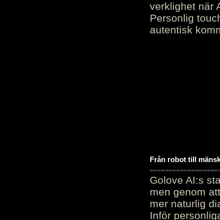
verklighet när 
Personlig touc
autentisk kommu
Från robot till mäns
Golove AI:s sta
men genom att 
mer naturlig di
Inför personli