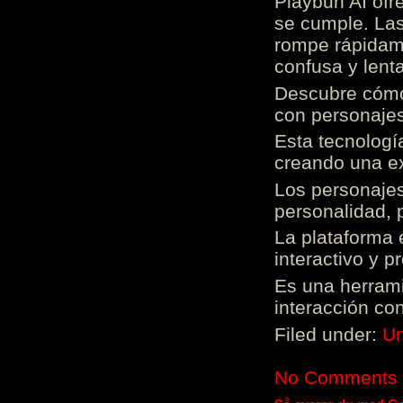
Playbun AI ofr
se cumple. Las
rompe rápidame
confusa y lenta
Descubre cómo 
con personajes
Esta tecnologí
creando una ex
Los personajes
personalidad, 
La plataforma 
interactivo y 
Es una herrami
interacción con
Filed under:
Un
No Comments