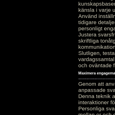
kunskapsbasen
känsla i varje 
Använd inställn
tidigare detalj
personligt en
Justera svarsf
skriftliga tonå
kommunikation
Slutligen, test
vardagssamtal 
och oväntade f
Maximera engagemang
Genom att anvä
anpassade sva
Denna teknik 
interaktioner 
Personliga sva
mellan er och 