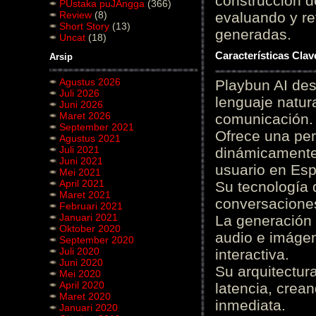
construcción de
PUstaka puJAngga
(366)
Review
(8)
evaluando y re
Short Story
(13)
generadas.
Uncat
(18)
Características Cla
Arsip
Agustus 2026
Playbun AI des
Juli 2026
lenguaje natur
Juni 2026
Maret 2026
comunicación.
September 2021
Ofrece una pe
Agustus 2021
Juli 2021
dinámicamente 
Juni 2021
usuario en Es
Mei 2021
April 2021
Su tecnología 
Maret 2021
conversaciones
Februari 2021
Januari 2021
La generación 
Oktober 2020
audio e imágen
September 2020
Juli 2020
interactiva.
Juni 2020
Su arquitectur
Mei 2020
April 2020
latencia, crea
Maret 2020
inmediata.
Januari 2020