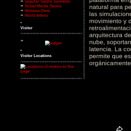
Seputar Sastra Semesta
Sosial Media Sastra
natural para pe
Wislawa Dewi
las simulacion
World letters
movimiento y d
retroalimentaci
Visitor
arquitectura d
nube, soportan
latencia. La c
permite que es
Visitor Locations
orgánicamente 