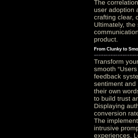
The correlation
user adoption 
crafting clear, 
Ultimately, the
communication c
product.
From Clunky to Smo
Transform you
smooth “Users
feedback system
sentiment and 
their own word
to build trust 
Displaying auth
conversion rat
The implementa
intrusive promp
experiences. L