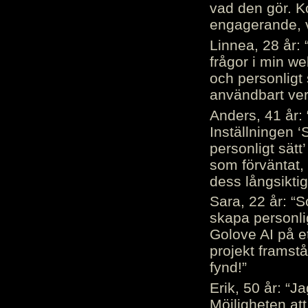
vad den gör. 
engagerande, v
Linnea, 28 år: 
frågor i min we
och personligt 
användbart ver
Anders, 41 år: 
Inställningen ‘
personligt sätt
som förväntat, 
dess långsiktig
Sara, 22 år: “S
skapa personli
Golove AI på et
projekt framstå
fynd!”
Erik, 50 år: “
Möjligheten att