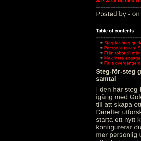
Så svarar du med Gol
Posted by - on
Table of contents
Steg-för-steg guid
Personlig touch: 
Från robot till mä
Maximera engagema
Fälla övergången:
Steg-för-steg 
samtal
I den här steg
igång med Golov
till att skapa 
Därefter utfors
starta ett nytt
konfigurerar d
mer personlig 