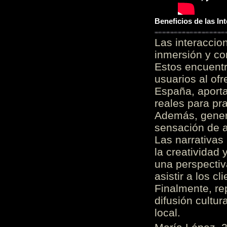
Beneficios de las I
Las interacci
inmersión y co
Estos encuentr
usuarios al of
España, aporta
reales para pra
Además, gener
sensación de a
Las narrativas
la creatividad 
una perspectiv
asistir a los c
Finalmente, re
difusión cultur
local.