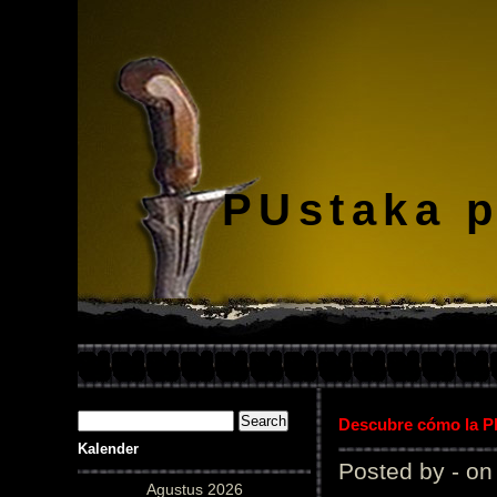
PUstaka 
Descubre cómo la Pl
Kalender
Posted by - on
Agustus 2026