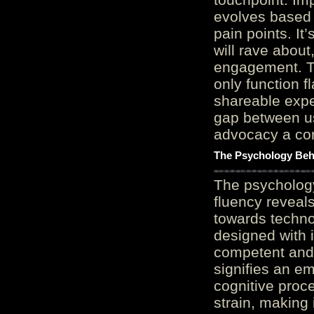
evolves based 
pain points. It
will rave about
engagement. Th
only function 
shareable expe
gap between us
advocacy a cor
The Psychology Beh
The psycholog
fluency reveals
towards techno
designed with 
competent and 
signifies an em
cognitive proc
strain, making 