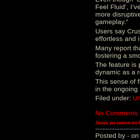
Feel Fluid’, I’
more disruptiv
gameplay.”
Users say Crus
effortless and i
Many report tha
fostering a sm
The feature is p
dynamic as a re
This sense of 
in the ongoing
Filed under:
Un
No Comments
Jouez au casino en 
Posted by - on