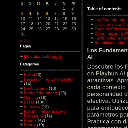
S
S
R
K
J
S
M
1
2
Table of contents
3
4
5
6
7
8
9
10
11
12
13
14
15
16
Los Fundamentos d
17
18
19
20
21
22
23
Características C
24
25
26
27
28
29
30
Tipos de Personaj
Cómo Iniciar Tu P
31
La Tecnología det
« Jul
Beneficios de las
Pages
Los Fundamento
AI
[PUstaka puJAngga]
Catagories
Descubre los 
en Playbun AI 
Ballad
(3)
Ballads of Too Early Destiny
atractivas. Ap
(14)
cada contexto d
Berita Utama
(10)
Book of the Angels
(25)
personalidad d
Canting
(16)
efectiva. Utili
Essay
(190)
Interview
(12)
para enriquece
Kulya* in deep space of
parámetros par
Philosophy
(14)
Poems
(42)
Practica con d
Poetry
(19)