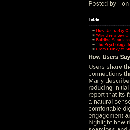
Posted by - on
Table
How Users Say Cru
Why Users Say Cru
Building Seamless
The Psychology B
From Clunky to S
How Users Say 
Users share th
connections th
Many describe 
reducing initi
report that its
a natural sens
comfortable di
engagement and
highlight how 
seamless and s