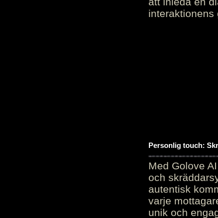
att inleda en d
interaktionens
Personlig touch: Sk
Med Golove AI 
och skräddarsy
autentisk komm
varje mottagar
unik och engag