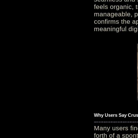
feels organic, 
manageable, pos
confirms the ap
meaningful digi
Why Users Say Crush
Many users fin
forth of a spo