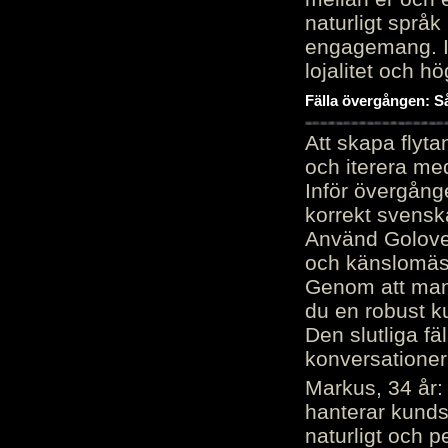
naturligt språk
engagemang. Im
lojalitet och h
Fälla övergången: Så
Att skapa flyt
och iterera me
Inför övergång
korrekt svenska
Använd Golove 
och känslomäss
Genom att manu
du en robust k
Den slutliga fä
konversationer i
Markus, 34 år: 
hanterar kunds
naturligt och pe