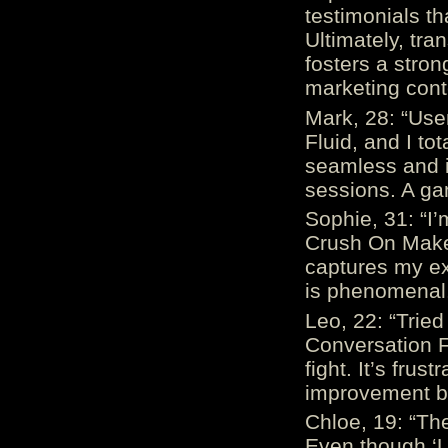
testimonials th
Ultimately, tr
fosters a stro
marketing cont
Mark, 28: “Us
Fluid, and I to
seamless and i
sessions. A ga
Sophie, 31: “I
Crush On Makes
captures my ex
is phenomenal.
Leo, 22: “Trie
Conversation Fe
fight. It’s frus
improvement be
Chloe, 19: “The
Even though ‘