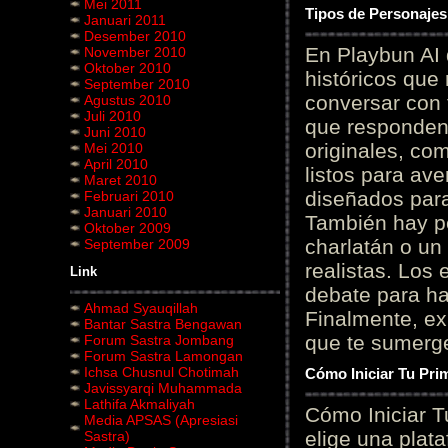
Mei 2011
Tipos de Personajes
Januari 2011
Desember 2010
En Playbun AI 
November 2010
Oktober 2010
históricos que
September 2010
conversar con f
Agustus 2010
Juli 2010
que responden 
Juni 2010
originales, com
Mei 2010
April 2010
listos para av
Maret 2010
diseñados para
Februari 2010
Januari 2010
También hay p
Oktober 2009
charlatán o un
September 2009
realistas. Los
Link
debate para hab
Ahmad Syauqillah
Finalmente, ex
Bantar Sastra Bengawan
que te sumerge
Forum Sastra Jombang
Forum Sastra Lamongan
Ichsa Chusnul Chotimah
Cómo Iniciar Tu Pri
Javissyarqi Muhammada
Lathifa Akmaliyah
Cómo Iniciar T
Media APSAS (Apresiasi
elige una plat
Sastra)