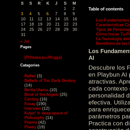
S
S
R
K
J
S
M
1
2
Table of contents
3
4
5
6
7
8
9
10
11
12
13
14
15
16
Los Fundamentos d
17
18
19
20
21
22
23
Características C
24
25
26
27
28
29
30
Tipos de Personaj
Cómo Iniciar Tu P
31
La Tecnología det
« Jul
Beneficios de las
Pages
Los Fundamento
AI
[PUstaka puJAngga]
Catagories
Descubre los 
en Playbun AI 
Ballad
(3)
Ballads of Too Early Destiny
atractivas. Ap
(14)
cada contexto d
Berita Utama
(10)
Book of the Angels
(25)
personalidad d
Canting
(16)
efectiva. Utili
Essay
(190)
Interview
(12)
para enriquece
Kulya* in deep space of
parámetros par
Philosophy
(14)
Poems
(42)
Practica con d
Poetry
(19)