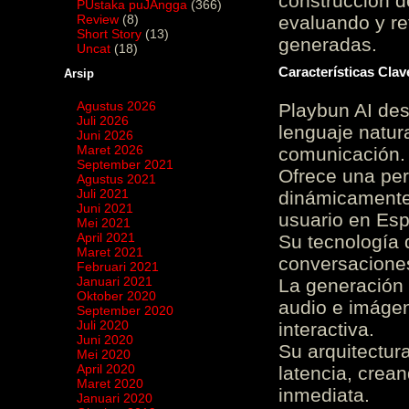
construcción de
PUstaka puJAngga
(366)
Review
(8)
evaluando y re
Short Story
(13)
generadas.
Uncat
(18)
Características Cla
Arsip
Agustus 2026
Playbun AI des
Juli 2026
lenguaje natur
Juni 2026
Maret 2026
comunicación.
September 2021
Ofrece una pe
Agustus 2021
Juli 2021
dinámicamente 
Juni 2021
usuario en Es
Mei 2021
April 2021
Su tecnología 
Maret 2021
conversaciones
Februari 2021
Januari 2021
La generación 
Oktober 2020
audio e imágen
September 2020
Juli 2020
interactiva.
Juni 2020
Su arquitectur
Mei 2020
April 2020
latencia, crea
Maret 2020
inmediata.
Januari 2020