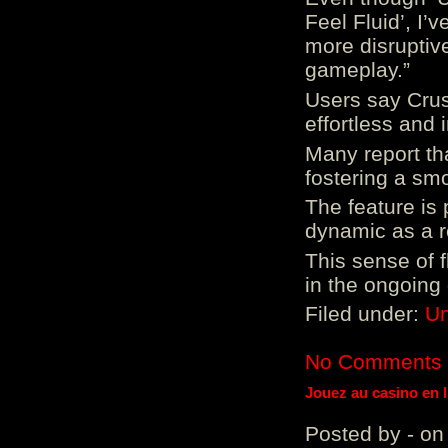
Feel Fluid’, I’
more disruptiv
gameplay.”
Users say Crus
effortless and i
Many report tha
fostering a sm
The feature is p
dynamic as a re
This sense of 
in the ongoing
Filed under:
Un
No Comments
Jouez au casino en 
Posted by - on