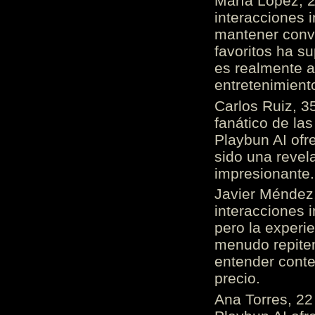
María López, 2
interacciones 
mantener conv
favoritos ha s
es realmente 
entretenimient
Carlos Ruiz, 3
fanático de las
Playbun AI ofr
sido una revel
impresionante
Javier Méndez,
interacciones 
pero la experi
menudo repiten 
entender cont
precio.
Ana Torres, 2