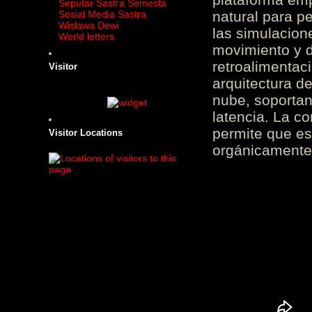
Seputar Sastra Semesta
Sosial Media Sastra
natural para pe
Wislawa Dewi
las simulacion
World letters
movimiento y d
retroalimentaci
Visitor
arquitectura d
nube, soportan
latencia. La c
permite que es
Visitor Locations
orgánicamente 