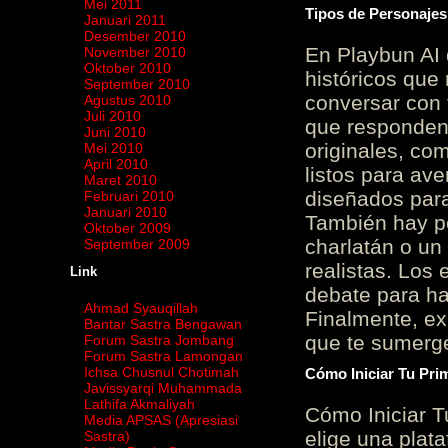
Mei 2011
Tipos de Personajes
Januari 2011
Desember 2010
En Playbun AI 
November 2010
Oktober 2010
históricos que
September 2010
conversar con f
Agustus 2010
Juli 2010
que responden 
Juni 2010
originales, com
Mei 2010
April 2010
listos para av
Maret 2010
diseñados para
Februari 2010
Januari 2010
También hay p
Oktober 2009
charlatán o un
September 2009
realistas. Los
Link
debate para hab
Ahmad Syauqillah
Finalmente, ex
Bantar Sastra Bengawan
que te sumerge
Forum Sastra Jombang
Forum Sastra Lamongan
Ichsa Chusnul Chotimah
Cómo Iniciar Tu Pri
Javissyarqi Muhammada
Lathifa Akmaliyah
Cómo Iniciar T
Media APSAS (Apresiasi
elige una plat
Sastra)