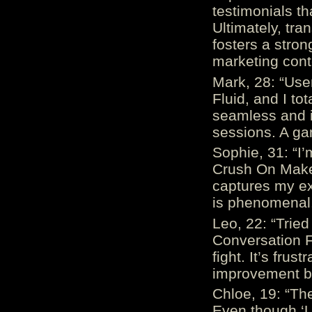
testimonials th
Ultimately, tr
fosters a stro
marketing cont
Mark, 28: “Us
Fluid, and I to
seamless and i
sessions. A ga
Sophie, 31: “I
Crush On Makes
captures my ex
is phenomenal.
Leo, 22: “Trie
Conversation Fe
fight. It’s frus
improvement be
Chloe, 19: “The
Even though ‘