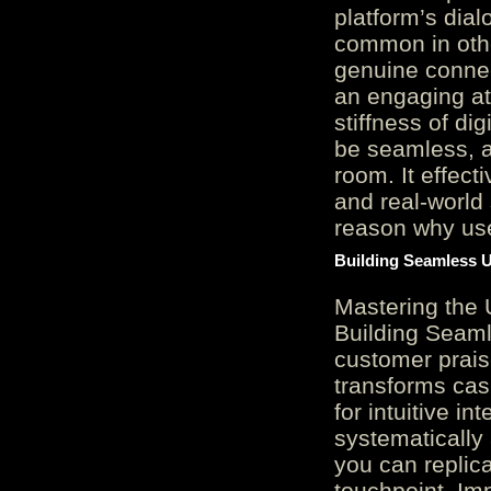
platform’s dial
common in othe
genuine connec
an engaging at
stiffness of di
be seamless, a
room. It effect
and real-world 
reason why user
Building Seamless U
Mastering the 
Building Seaml
customer prais
transforms cas
for intuitive in
systematically
you can replic
touchpoint. Im