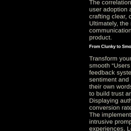
The correlation
user adoption 
crafting clear, 
Ultimately, the
communication c
product.
From Clunky to Smo
Transform you
smooth “Users
feedback system
sentiment and 
their own word
to build trust 
Displaying auth
conversion rat
The implementa
intrusive promp
experiences. L