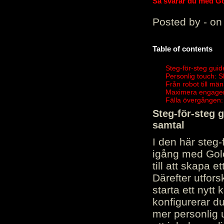
Så svarar du med Gol
Posted by - on
Table of contents
Steg-för-steg guid
Personlig touch: 
Från robot till mä
Maximera engagema
Fälla övergången:
Steg-för-steg 
samtal
I den här steg
igång med Golov
till att skapa 
Därefter utfors
starta ett nytt
konfigurerar d
mer personlig 