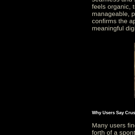
feels organic, 
manageable, pos
confirms the ap
meaningful digi
Why Users Say Crush
Many users fin
forth of a spo