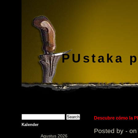
PUstaka 
Descubre cómo la Pl
Kalender
Posted by - on
Agustus 2026