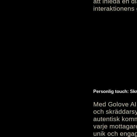
att inleda en d
interaktionens
Personlig touch: Sk
Med Golove AI 
och skräddarsy
autentisk komm
varje mottagar
unik och engag