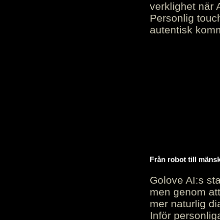
verklighet när 
Personlig touc
autentisk kommu
Från robot till mäns
Golove AI:s sta
men genom att 
mer naturlig di
Inför personli