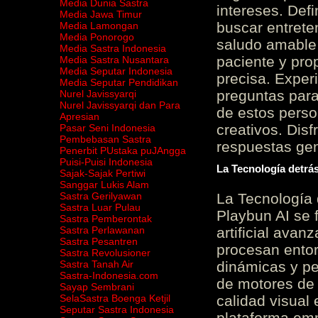
Media Dunia Sastra
intereses. Defi
Media Jawa Timur
buscar entrete
Media Lamongan
Media Ponorogo
saludo amable 
Media Sastra Indonesia
paciente y prop
Media Sastra Nusantara
Media Seputar Indonesia
precisa. Experi
Media Seputar Pendidikan
preguntas para
Nurel Javissyarqi
Nurel Javissyarqi dan Para
de estos perso
Apresian
creativos. Disf
Pasar Seni Indonesia
Pembebasan Sastra
respuestas gene
Penerbit PUstaka puJAngga
Puisi-Puisi Indonesia
La Tecnología detrás
Sajak-Sajak Pertiwi
Sanggar Lukis Alam
Sastra Gerilyawan
La Tecnología 
Sastra Luar Pulau
Playbun AI se 
Sastra Pemberontak
Sastra Perlawanan
artificial ava
Sastra Pesantren
procesan entor
Sastra Revolusioner
Sastra Tanah Air
dinámicas y pe
Sastra-Indonesia.com
de motores de 
Sayap Sembrani
SelaSastra Boenga Ketjil
calidad visual
Seputar Sastra Indonesia
plataforma em