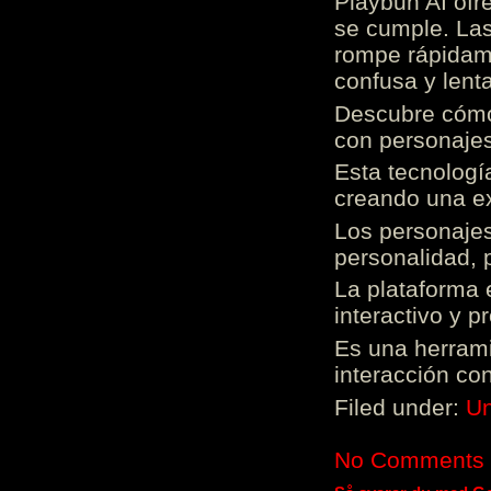
Playbun AI ofr
se cumple. Las
rompe rápidame
confusa y lenta
Descubre cómo 
con personajes
Esta tecnologí
creando una ex
Los personajes
personalidad, 
La plataforma 
interactivo y 
Es una herrami
interacción con
Filed under:
Un
No Comments