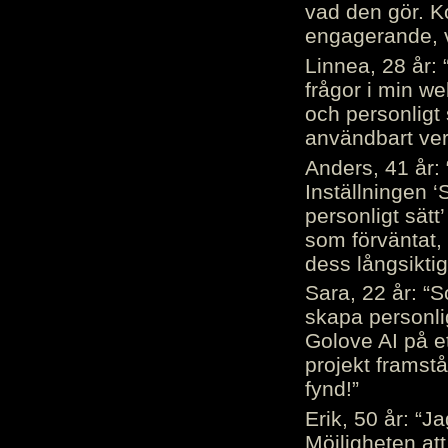
vad den gör. 
engagerande, v
Linnea, 28 år: 
frågor i min we
och personligt 
användbart ver
Anders, 41 år: 
Inställningen ‘
personligt sätt
som förväntat, 
dess långsiktig
Sara, 22 år: “S
skapa personli
Golove AI på et
projekt framstå
fynd!”
Erik, 50 år: “
Möjligheten att