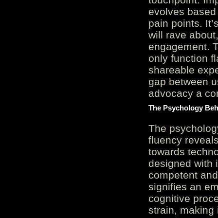
evolves based 
pain points. It
will rave about
engagement. Th
only function 
shareable expe
gap between us
advocacy a cor
The Psychology Beh
The psycholog
fluency reveals
towards techno
designed with 
competent and 
signifies an em
cognitive proc
strain, making 