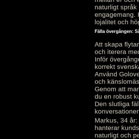
naturligt språk
engagemang. Im
lojalitet och h
Fälla övergången: Så
Att skapa flyt
och iterera me
Inför övergång
korrekt svenska
Använd Golove 
och känslomäss
Genom att manu
du en robust k
Den slutliga fä
konversationer i
Markus, 34 år: 
hanterar kunds
naturligt och pe