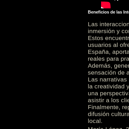
Beneficios de las I
Las interacci
inmersión y co
Estos encuentr
usuarios al of
España, aporta
reales para pra
Además, gener
sensación de a
Las narrativas
la creatividad 
una perspectiv
asistir a los c
Finalmente, re
difusión cultur
local.