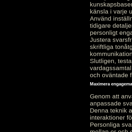
kunskapsbasen
känsla i varje 
Använd inställn
tidigare detalj
personligt en
Justera svarsf
skriftliga tonå
kommunikation
Slutligen, test
vardagssamtal 
och oväntade f
Maximera engagemang
Genom att anvä
anpassade sva
Denna teknik 
interaktioner 
Personliga sva
mellan er och 