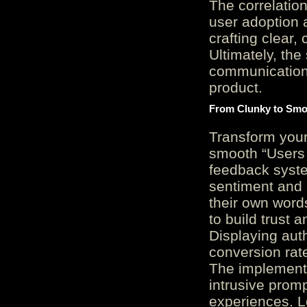
The correlation
user adoption 
crafting clear, 
Ultimately, the
communication c
product.
From Clunky to Smo
Transform you
smooth “Users
feedback system
sentiment and 
their own word
to build trust 
Displaying auth
conversion rat
The implementa
intrusive promp
experiences. L