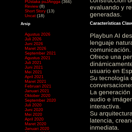
construcción de
PUstaka puJAngga
(366)
Review
(8)
evaluando y re
Short Story
(13)
generadas.
Uncat
(18)
Características Cla
Arsip
Agustus 2026
Playbun AI des
Juli 2026
lenguaje natur
Juni 2026
Maret 2026
comunicación.
September 2021
Ofrece una pe
Agustus 2021
Juli 2021
dinámicamente 
Juni 2021
usuario en Es
Mei 2021
April 2021
Su tecnología 
Maret 2021
conversaciones
Februari 2021
Januari 2021
La generación 
Oktober 2020
audio e imágen
September 2020
Juli 2020
interactiva.
Juni 2020
Su arquitectur
Mei 2020
April 2020
latencia, crea
Maret 2020
inmediata.
Januari 2020