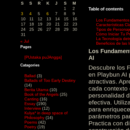
S
S
R
K
J
S
M
1
2
Table of contents
3
4
5
6
7
8
9
10
11
12
13
14
15
16
Los Fundamentos d
17
18
19
20
21
22
23
Características C
24
25
26
27
28
29
30
Tipos de Personaj
Cómo Iniciar Tu P
31
La Tecnología det
« Jul
Beneficios de las
Pages
Los Fundamento
AI
[PUstaka puJAngga]
Catagories
Descubre los 
en Playbun AI 
Ballad
(3)
Ballads of Too Early Destiny
atractivas. Ap
(14)
cada contexto d
Berita Utama
(10)
Book of the Angels
(25)
personalidad d
Canting
(16)
efectiva. Utili
Essay
(190)
Interview
(12)
para enriquece
Kulya* in deep space of
parámetros par
Philosophy
(14)
Poems
(42)
Practica con d
Poetry
(19)