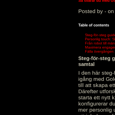
Så svarar du med Gol
Posted by - on
Table of contents
Steg-för-steg guid
Personlig touch: 
Från robot till mä
Maximera engagema
Fälla övergången:
Steg-för-steg 
samtal
I den här steg
igång med Golov
till att skapa 
Därefter utfors
starta ett nytt
konfigurerar d
mer personlig 