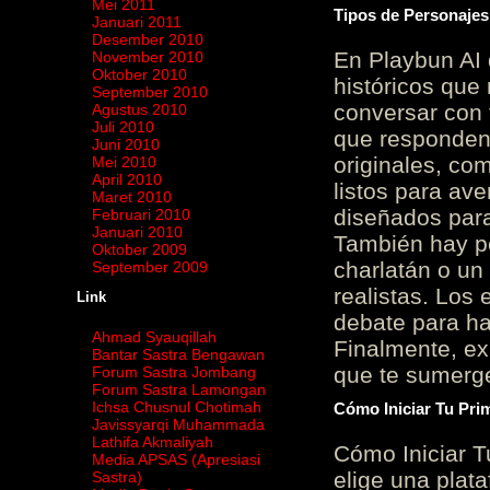
Mei 2011
Tipos de Personajes
Januari 2011
Desember 2010
En Playbun AI 
November 2010
Oktober 2010
históricos que
September 2010
conversar con f
Agustus 2010
Juli 2010
que responden 
Juni 2010
originales, com
Mei 2010
April 2010
listos para av
Maret 2010
diseñados para
Februari 2010
Januari 2010
También hay p
Oktober 2009
charlatán o un
September 2009
realistas. Los
Link
debate para hab
Ahmad Syauqillah
Finalmente, ex
Bantar Sastra Bengawan
que te sumerge
Forum Sastra Jombang
Forum Sastra Lamongan
Ichsa Chusnul Chotimah
Cómo Iniciar Tu Pri
Javissyarqi Muhammada
Lathifa Akmaliyah
Cómo Iniciar T
Media APSAS (Apresiasi
elige una plat
Sastra)