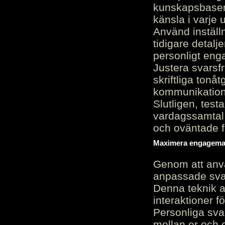
kunskapsbasen
känsla i varje 
Använd inställn
tidigare detalj
personligt en
Justera svarsf
skriftliga tonå
kommunikation
Slutligen, test
vardagssamtal 
och oväntade f
Maximera engagemang
Genom att anvä
anpassade sva
Denna teknik 
interaktioner 
Personliga sva
mellan er och 