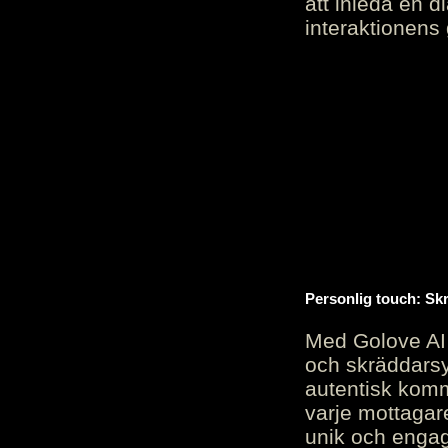
att inleda en d
interaktionens
Personlig touch: Sk
Med Golove AI 
och skräddarsy
autentisk komm
varje mottagar
unik och engag