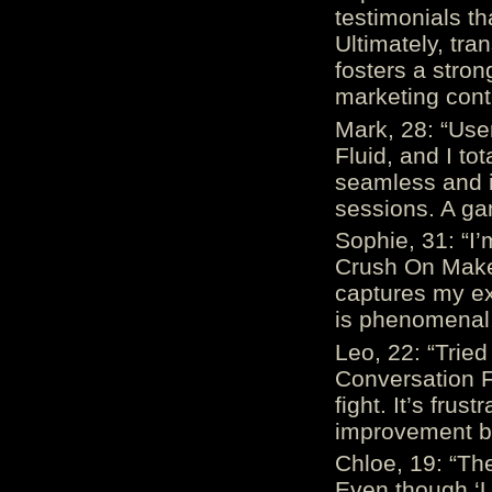
testimonials th
Ultimately, tr
fosters a stro
marketing cont
Mark, 28: “Us
Fluid, and I to
seamless and i
sessions. A ga
Sophie, 31: “I
Crush On Makes
captures my ex
is phenomenal.
Leo, 22: “Trie
Conversation Fe
fight. It’s frus
improvement be
Chloe, 19: “The
Even though ‘