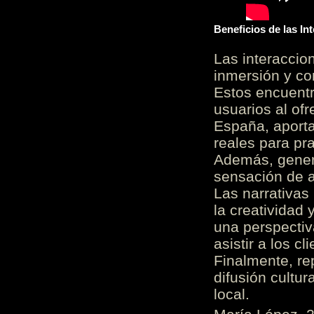
Beneficios de las I
Las interacci
inmersión y co
Estos encuentr
usuarios al of
España, aporta
reales para pra
Además, gener
sensación de a
Las narrativas
la creatividad 
una perspectiv
asistir a los c
Finalmente, re
difusión cultur
local.