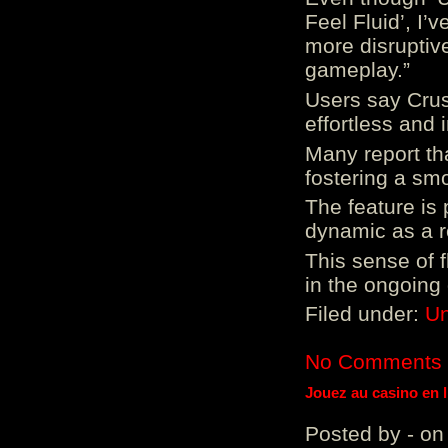
Feel Fluid’, I’
more disruptiv
gameplay.”
Users say Crus
effortless and i
Many report tha
fostering a sm
The feature is p
dynamic as a re
This sense of 
in the ongoing
Filed under:
Un
No Comments
Jouez au casino en 
Posted by - on