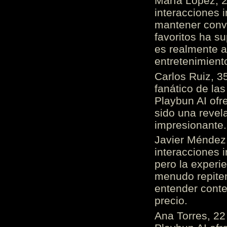
María López, 2
interacciones 
mantener conv
favoritos ha s
es realmente 
entretenimient
Carlos Ruiz, 3
fanático de las
Playbun AI ofr
sido una revel
impresionante
Javier Méndez,
interacciones 
pero la experi
menudo repiten 
entender cont
precio.
Ana Torres, 2