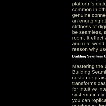
platform’s dial
common in othe
genuine connec
an engaging at
stiffness of di
be seamless, a
room. It effect
and real-world 
reason why user
Building Seamless U
Mastering the 
Building Seaml
customer prais
transforms cas
for intuitive in
systematically
you can replic
touchpoint. Im