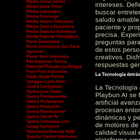
Media Dunia Sastra
intereses. Defi
Media Jawa Timur
buscar entrete
Media Lamongan
Media Ponorogo
saludo amable 
Media Sastra Indonesia
paciente y prop
Media Sastra Nusantara
Media Seputar Indonesia
precisa. Experi
Media Seputar Pendidikan
preguntas para
Nurel Javissyarqi
Nurel Javissyarqi dan Para
de estos perso
Apresian
creativos. Disf
Pasar Seni Indonesia
Pembebasan Sastra
respuestas gene
Penerbit PUstaka puJAngga
Puisi-Puisi Indonesia
La Tecnología detrás
Sajak-Sajak Pertiwi
Sanggar Lukis Alam
Sastra Gerilyawan
La Tecnología 
Sastra Luar Pulau
Playbun AI se 
Sastra Pemberontak
Sastra Perlawanan
artificial ava
Sastra Pesantren
procesan entor
Sastra Revolusioner
Sastra Tanah Air
dinámicas y pe
Sastra-Indonesia.com
de motores de 
Sayap Sembrani
SelaSastra Boenga Ketjil
calidad visual
Seputar Sastra Indonesia
plataforma em