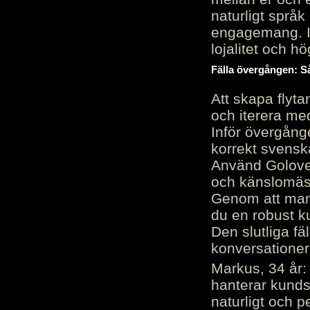
naturligt språk
engagemang. Im
lojalitet och h
Fälla övergången: Så
Att skapa flyt
och iterera me
Inför övergång
korrekt svenska
Använd Golove 
och känslomäss
Genom att manu
du en robust k
Den slutliga fä
konversationer i
Markus, 34 år: 
hanterar kunds
naturligt och pe