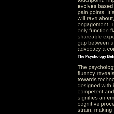
evolves based 
pain points. It
will rave about
engagement. Th
only function 
shareable expe
gap between us
advocacy a cor
The Psychology Beh
The psycholog
fluency reveals
towards techno
designed with 
competent and 
signifies an em
cognitive proc
strain, making 