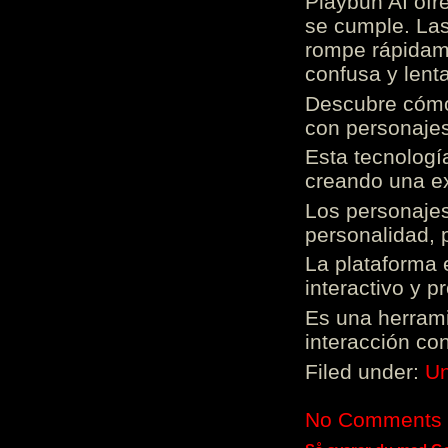
Playbun AI ofr
se cumple. Las
rompe rápidame
confusa y lenta
Descubre cómo 
con personajes
Esta tecnologí
creando una ex
Los personajes
personalidad, 
La plataforma 
interactivo y 
Es una herrami
interacción con
Filed under:
Un
No Comments