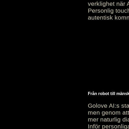
verklighet när 
Personlig touc
autentisk kommu
Från robot till mäns
Golove AI:s sta
men genom att 
mer naturlig di
Inför personli