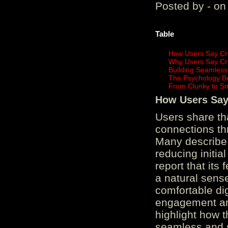
Posted by - on
Table
How Users Say Cru
Why Users Say Cru
Building Seamless
The Psychology B
From Clunky to S
How Users Say 
Users share th
connections th
Many describe 
reducing initi
report that its
a natural sens
comfortable di
engagement and
highlight how 
seamless and s