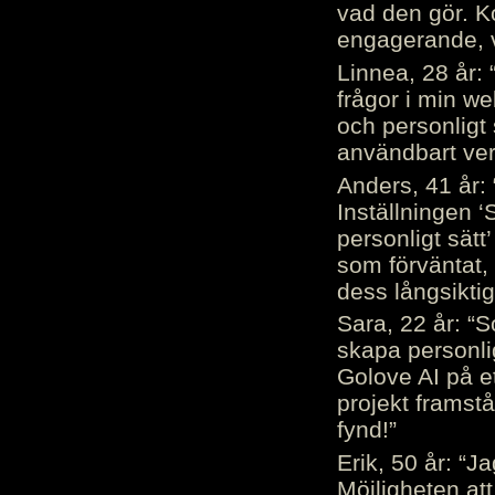
vad den gör. 
engagerande, v
Linnea, 28 år: 
frågor i min we
och personligt 
användbart ver
Anders, 41 år: 
Inställningen ‘
personligt sätt
som förväntat, 
dess långsiktig
Sara, 22 år: “S
skapa personli
Golove AI på et
projekt framstå
fynd!”
Erik, 50 år: “
Möjligheten att