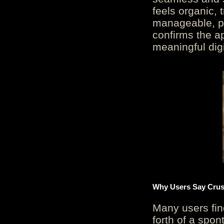
feels organic, 
manageable, pos
confirms the ap
meaningful digi
Why Users Say Crush
Many users fin
forth of a spo