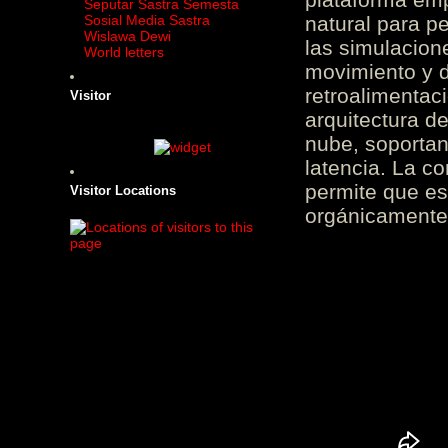
Seputar Sastra Semesta
Sosial Media Sastra
natural para pe
Wislawa Dewi
las simulacion
World letters
movimiento y d
retroalimentaci
Visitor
arquitectura d
nube, soportan
latencia. La c
permite que es
Visitor Locations
orgánicamente 