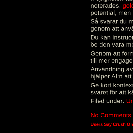
noterades.
gol
potential, men 
Så svarar du me
genom att använ
Du kan instrue
be den vara mer
Genom att form
till mer engag
Användning av 
hjälper AI:n at
Ge kort kontext
svaret för att 
Filed under:
Un
No Comments
Users Say Crush On 