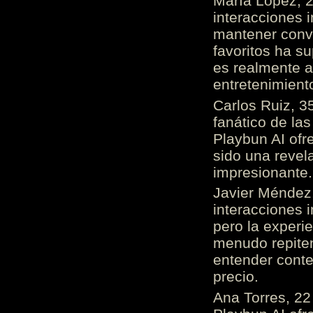
María López, 2
interacciones 
mantener conv
favoritos ha s
es realmente 
entretenimient
Carlos Ruiz, 3
fanático de las
Playbun AI ofr
sido una revel
impresionante
Javier Méndez,
interacciones 
pero la experi
menudo repiten 
entender cont
precio.
Ana Torres, 2