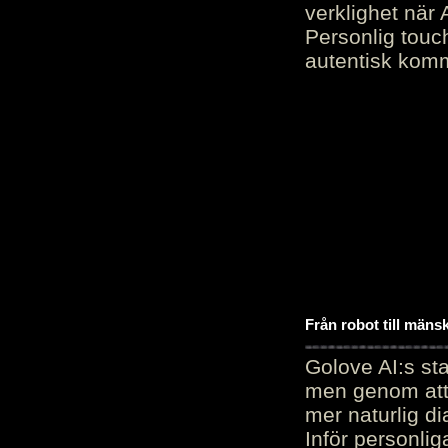
verklighet när 
Personlig touc
autentisk kommu
Från robot till mäns
Golove AI:s sta
men genom att 
mer naturlig di
Inför personli