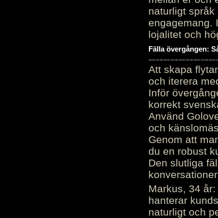
naturligt språk
engagemang. Im
lojalitet och h
Fälla övergången: Så
Att skapa flyt
och iterera me
Inför övergång
korrekt svenska
Använd Golove 
och känslomäss
Genom att manu
du en robust k
Den slutliga fä
konversationer i
Markus, 34 år: 
hanterar kunds
naturligt och pe