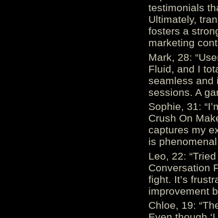
testimonials th
Ultimately, tr
fosters a stro
marketing cont
Mark, 28: “Us
Fluid, and I to
seamless and i
sessions. A ga
Sophie, 31: “I
Crush On Makes
captures my ex
is phenomenal.
Leo, 22: “Trie
Conversation Fe
fight. It’s frus
improvement be
Chloe, 19: “The
Even though ‘