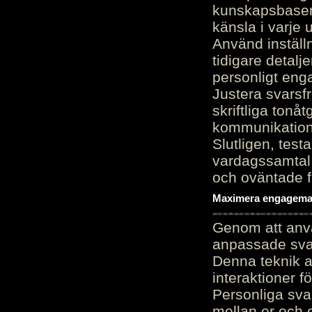
kunskapsbasen
känsla i varje 
Använd inställn
tidigare detalj
personligt en
Justera svarsf
skriftliga tonå
kommunikation
Slutligen, test
vardagssamtal 
och oväntade f
Maximera engagemang
Genom att anvä
anpassade sva
Denna teknik 
interaktioner 
Personliga sva
mellan er och 