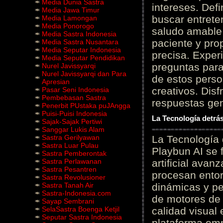
Media Dunia Sastra
intereses. Defi
Media Jawa Timur
buscar entrete
Media Lamongan
Media Ponorogo
saludo amable 
Media Sastra Indonesia
paciente y prop
Media Sastra Nusantara
Media Seputar Indonesia
precisa. Experi
Media Seputar Pendidikan
preguntas para
Nurel Javissyarqi
Nurel Javissyarqi dan Para
de estos perso
Apresian
creativos. Disf
Pasar Seni Indonesia
Pembebasan Sastra
respuestas gene
Penerbit PUstaka puJAngga
Puisi-Puisi Indonesia
La Tecnología detrás
Sajak-Sajak Pertiwi
Sanggar Lukis Alam
Sastra Gerilyawan
La Tecnología 
Sastra Luar Pulau
Playbun AI se 
Sastra Pemberontak
Sastra Perlawanan
artificial ava
Sastra Pesantren
procesan entor
Sastra Revolusioner
Sastra Tanah Air
dinámicas y pe
Sastra-Indonesia.com
de motores de 
Sayap Sembrani
SelaSastra Boenga Ketjil
calidad visual
Seputar Sastra Indonesia
plataforma em