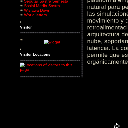
Seputar Sastra Semesta
Sosial Media Sastra
natural para pe
Wislawa Dewi
las simulacion
World letters
movimiento y d
retroalimentaci
Visitor
arquitectura d
nube, soportan
latencia. La c
permite que es
Visitor Locations
orgánicamente 