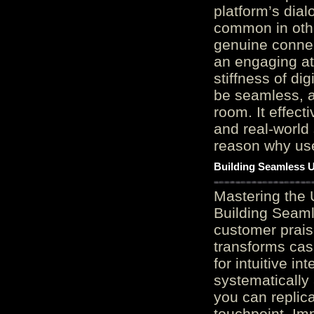
platform’s dial
common in othe
genuine connec
an engaging at
stiffness of di
be seamless, a
room. It effect
and real-world 
reason why user
Building Seamless U
Mastering the 
Building Seaml
customer prais
transforms cas
for intuitive in
systematically
you can replic
touchpoint. Im