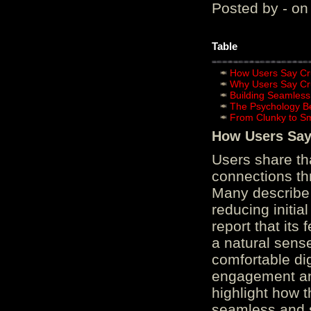
Posted by - on
Table
How Users Say Cru
Why Users Say Cru
Building Seamless
The Psychology B
From Clunky to S
How Users Say 
Users share th
connections th
Many describe 
reducing initi
report that its
a natural sens
comfortable di
engagement and
highlight how 
seamless and s