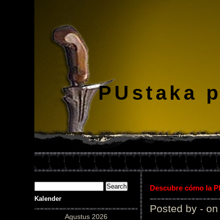
PUstaka 
Descubre cómo la Pl
Kalender
Posted by - on
Agustus 2026