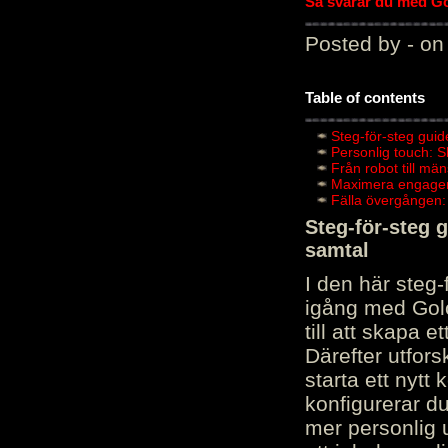
Så svarar du med Gol
Posted by - on
Table of contents
Steg-för-steg guid
Personlig touch: 
Från robot till mä
Maximera engagema
Fälla övergången:
Steg-för-steg 
samtal
I den här steg
igång med Golov
till att skapa 
Därefter utfors
starta ett nytt
konfigurerar d
mer personlig 