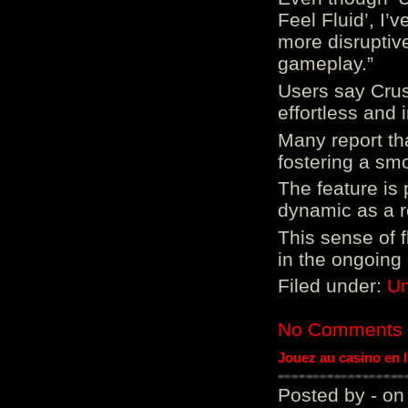
Feel Fluid’, I’
more disruptiv
gameplay.”
Users say Crus
effortless and i
Many report tha
fostering a sm
The feature is p
dynamic as a re
This sense of 
in the ongoing
Filed under:
Un
No Comments
Jouez au casino en 
Posted by - on