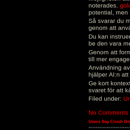
noterades.
gol
potential, men 
Så svarar du me
genom att använ
Du kan instrue
be den vara mer
Genom att form
till mer engag
Användning av 
hjälper AI:n at
Ge kort kontext
svaret för att 
Filed under:
Un
No Comments
Users Say Crush On 