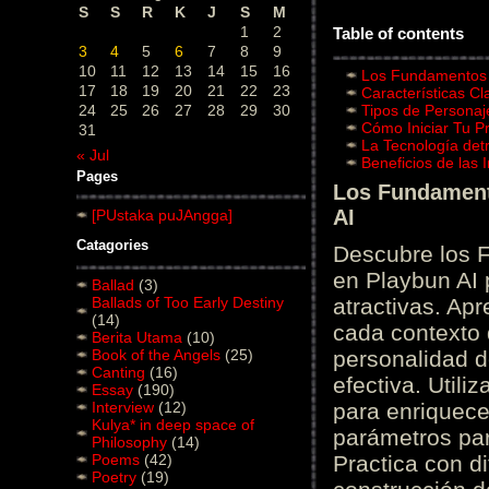
S
S
R
K
J
S
M
1
2
Table of contents
3
4
5
6
7
8
9
10
11
12
13
14
15
16
Los Fundamentos d
17
18
19
20
21
22
23
Características C
24
25
26
27
28
29
30
Tipos de Personaj
Cómo Iniciar Tu P
31
La Tecnología det
« Jul
Beneficios de las
Pages
Los Fundamento
AI
[PUstaka puJAngga]
Catagories
Descubre los 
en Playbun AI 
Ballad
(3)
Ballads of Too Early Destiny
atractivas. Ap
(14)
cada contexto d
Berita Utama
(10)
Book of the Angels
(25)
personalidad d
Canting
(16)
efectiva. Utili
Essay
(190)
Interview
(12)
para enriquece
Kulya* in deep space of
parámetros par
Philosophy
(14)
Poems
(42)
Practica con d
Poetry
(19)