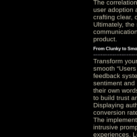
The correlation
user adoption 
crafting clear, 
Ultimately, the
communication c
product.
From Clunky to Smo
Transform you
smooth “Users
feedback system
sentiment and 
their own word
to build trust 
Displaying auth
conversion rat
The implementa
intrusive promp
experiences. L