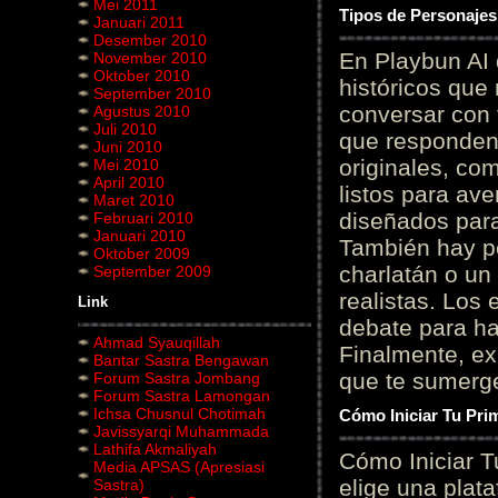
Mei 2011
Tipos de Personajes
Januari 2011
Desember 2010
En Playbun AI 
November 2010
Oktober 2010
históricos que
September 2010
conversar con f
Agustus 2010
Juli 2010
que responden 
Juni 2010
originales, com
Mei 2010
April 2010
listos para av
Maret 2010
diseñados para
Februari 2010
Januari 2010
También hay p
Oktober 2009
charlatán o un
September 2009
realistas. Los
Link
debate para hab
Ahmad Syauqillah
Finalmente, ex
Bantar Sastra Bengawan
que te sumerge
Forum Sastra Jombang
Forum Sastra Lamongan
Ichsa Chusnul Chotimah
Cómo Iniciar Tu Pri
Javissyarqi Muhammada
Lathifa Akmaliyah
Cómo Iniciar T
Media APSAS (Apresiasi
elige una plat
Sastra)