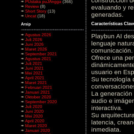
construcción de
PUstaka puJAngga
(366)
Review
(8)
evaluando y re
Short Story
(13)
generadas.
Uncat
(18)
Características Cla
Arsip
Agustus 2026
Playbun AI des
Juli 2026
lenguaje natur
Juni 2026
Maret 2026
comunicación.
September 2021
Ofrece una pe
Agustus 2021
Juli 2021
dinámicamente 
Juni 2021
usuario en Es
Mei 2021
April 2021
Su tecnología 
Maret 2021
conversaciones
Februari 2021
Januari 2021
La generación 
Oktober 2020
audio e imágen
September 2020
Juli 2020
interactiva.
Juni 2020
Su arquitectur
Mei 2020
April 2020
latencia, crea
Maret 2020
inmediata.
Januari 2020