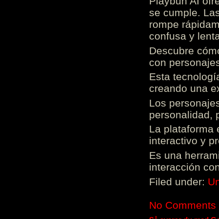
Playbun AI ofr
se cumple. Las
rompe rápidame
confusa y lenta
Descubre cómo 
con personajes
Esta tecnologí
creando una ex
Los personajes
personalidad, 
La plataforma 
interactivo y 
Es una herrami
interacción con
Filed under:
Un
No Comments