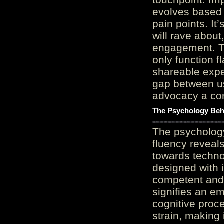
evolves based 
pain points. It
will rave about
engagement. Th
only function 
shareable expe
gap between us
advocacy a cor
The Psychology Beh
The psycholog
fluency reveals
towards techno
designed with 
competent and 
signifies an em
cognitive proc
strain, making 