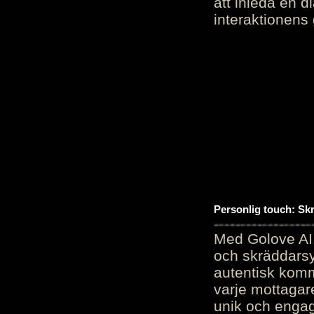
att inleda en d
interaktionens
Personlig touch: Sk
Med Golove AI 
och skräddarsy
autentisk komm
varje mottagar
unik och engag