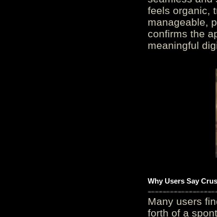
feels organic, 
manageable, pos
confirms the ap
meaningful digi
Why Users Say Crush
Many users fin
forth of a spo