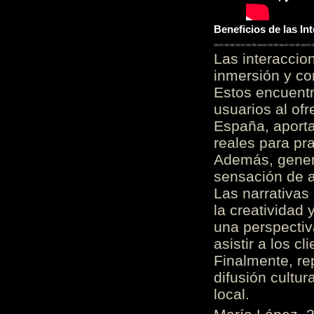
Beneficios de las I
Las interacci
inmersión y co
Estos encuentr
usuarios al of
España, aporta
reales para pra
Además, gener
sensación de a
Las narrativas
la creatividad 
una perspectiv
asistir a los c
Finalmente, re
difusión cultur
local.