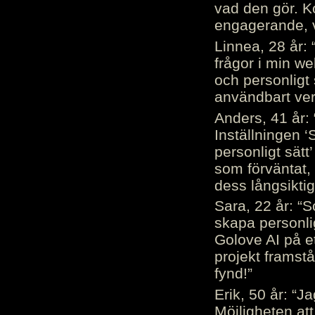
vad den gör. 
engagerande, v
Linnea, 28 år: 
frågor i min we
och personligt 
användbart ver
Anders, 41 år: 
Inställningen ‘
personligt sätt
som förväntat, 
dess långsiktig
Sara, 22 år: “S
skapa personli
Golove AI på et
projekt framstå
fynd!”
Erik, 50 år: “
Möjligheten att