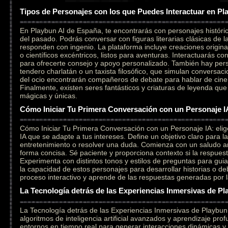
Tipos de Personajes con los que Puedes Interactuar en Pl
En Playbun AI de España, te encontrarás con personajes históri
del pasado. Podrás conversar con figuras literarias clásicas de l
responden con ingenio. La plataforma incluye creaciones original
o científicos excéntricos, listos para aventuras. Interactuarás c
para ofrecerte consejo y apoyo personalizado. También hay per
tendero charlatán o un taxista filosófico, que simulan conversaci
del ocio encontrarán compañeros de debate para hablar de cine,
Finalmente, existen seres fantásticos y criaturas de leyenda qu
mágicas y únicas.
Cómo Iniciar Tu Primera Conversación con un Personaje I
Cómo Iniciar Tu Primera Conversación con un Personaje IA: elig
IA que se adapte a tus intereses. Define un objetivo claro para l
entretenimiento o resolver una duda. Comienza con un saludo a
forma concisa. Sé paciente y proporciona contexto si la respuesta
Experimenta con distintos tonos y estilos de preguntas para gui
la capacidad de estos personajes para desarrollar historias o deb
proceso interactivo y aprende de las respuestas generadas por la i
La Tecnología detrás de las Experiencias Inmersivas de Pl
La Tecnología detrás de las Experiencias Inmersivas de Playbu
algoritmos de inteligencia artificial avanzados y aprendizaje pr
entornos en tiempo real para generar interacciones dinámicas y