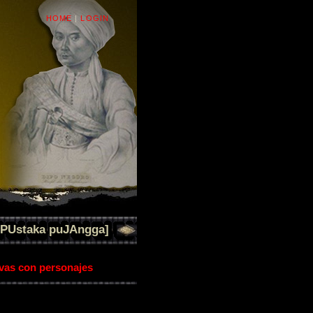
HOME
|
LOGIN
[PUstaka puJAngga]
ivas con personajes