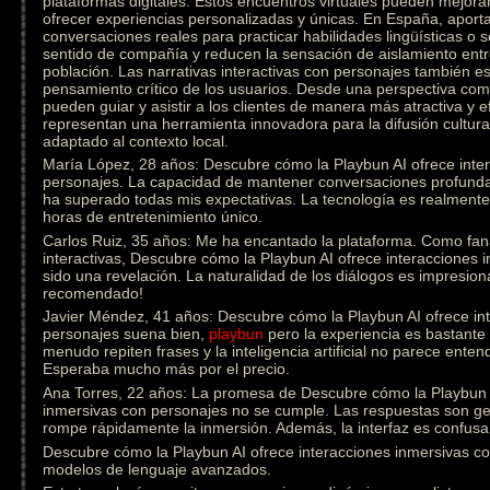
plataformas digitales. Estos encuentros virtuales pueden mejorar
ofrecer experiencias personalizadas y únicas. En España, aporta
conversaciones reales para practicar habilidades lingüísticas o
sentido de compañía y reducen la sensación de aislamiento ent
población. Las narrativas interactivas con personajes también est
pensamiento crítico de los usuarios. Desde una perspectiva come
pueden guiar y asistir a los clientes de manera más atractiva y e
representan una herramienta innovadora para la difusión cultural
adaptado al contexto local.
María López, 28 años: Descubre cómo la Playbun AI ofrece inte
personajes. La capacidad de mantener conversaciones profunda
ha superado todas mis expectativas. La tecnología es realmen
horas de entretenimiento único.
Carlos Ruiz, 35 años: Me ha encantado la plataforma. Como fanát
interactivas, Descubre cómo la Playbun AI ofrece interacciones
sido una revelación. La naturalidad de los diálogos es impresion
recomendado!
Javier Méndez, 41 años: Descubre cómo la Playbun AI ofrece in
personajes suena bien,
playbun
pero la experiencia es bastante 
menudo repiten frases y la inteligencia artificial no parece ente
Esperaba mucho más por el precio.
Ana Torres, 22 años: La promesa de Descubre cómo la Playbun A
inmersivas con personajes no se cumple. Las respuestas son gen
rompe rápidamente la inmersión. Además, la interfaz es confusa 
Descubre cómo la Playbun AI ofrece interacciones inmersivas con
modelos de lenguaje avanzados.