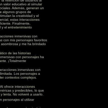
 la retención de usuarios al
n valor educativo al simular
 sociales. Además, generan un
re algunos grupos de
imulan la creatividad y el
rcial, estas interacciones
ficiente. Finalmente,
 y el entretenimiento
racciones inmersivas con
s con mis personajes favoritos
te asombrosa y me ha brindado
ico de las historias
 inmersivas con personajes ha
ante. ¡Totalmente
teracciones inmersivas con
limitada. Los personajes a
nder contextos complejos.
I ofrece interacciones
éricas y predecibles, lo que
y lenta. No volveré a usarlo.
 personajes al utilizar