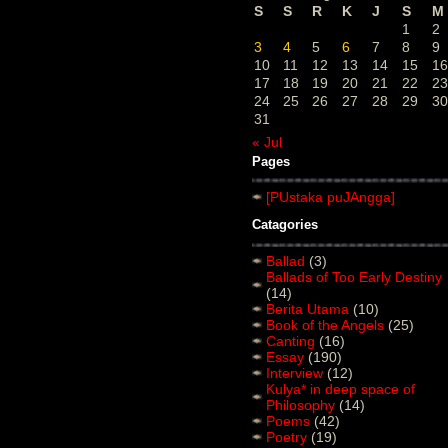
S
S
R
K
J
S
M
1
2
3
4
5
6
7
8
9
10
11
12
13
14
15
16
17
18
19
20
21
22
23
24
25
26
27
28
29
30
31
« Jul
Pages
[PUstaka puJAngga]
Catagories
Ballad
(3)
Ballads of Too Early Destiny
(14)
Berita Utama
(10)
Book of the Angels
(25)
Canting
(16)
Essay
(190)
Interview
(12)
Kulya* in deep space of
Philosophy
(14)
Poems
(42)
Poetry
(19)