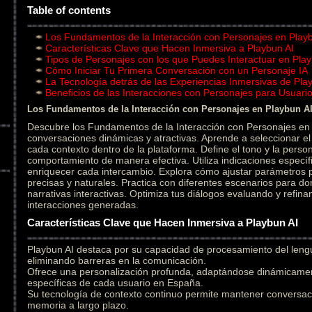
Table of contents
Los Fundamentos de la Interacción con Personajes en Play
Características Clave que Hacen Inmersiva a Playbun AI
Tipos de Personajes con los que Puedes Interactuar en Play
Cómo Iniciar Tu Primera Conversación con un Personaje IA
La Tecnología detrás de las Experiencias Inmersivas de Pla
Beneficios de las Interacciones con Personajes para Usuar
Los Fundamentos de la Interacción con Personajes en Playbun A
Descubre los Fundamentos de la Interacción con Personajes en 
conversaciones dinámicas y atractivas. Aprende a seleccionar 
cada contexto dentro de la plataforma. Define el tono y la person
comportamiento de manera efectiva. Utiliza indicaciones específ
enriquecer cada intercambio. Explora cómo ajustar parámetros
precisas y naturales. Practica con diferentes escenarios para do
narrativas interactivas. Optimiza tus diálogos evaluando y refin
interacciones generadas.
Características Clave que Hacen Inmersiva a Playbun AI
Playbun AI destaca por su capacidad de procesamiento del leng
eliminando barreras en la comunicación.
Ofrece una personalización profunda, adaptándose dinámicament
específicas de cada usuario en España.
Su tecnología de contexto continuo permite mantener conversac
memoria a largo plazo.