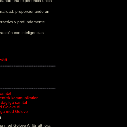
creando una experiencia única
onalidad, proporcionando un
teractivo y profundamente
acción con inteligencias
sätt
 samtal
tentisk kommunikation
ardagliga samtal
d Golove AI
rliga med Golove
l
g med Golove AI för att föra