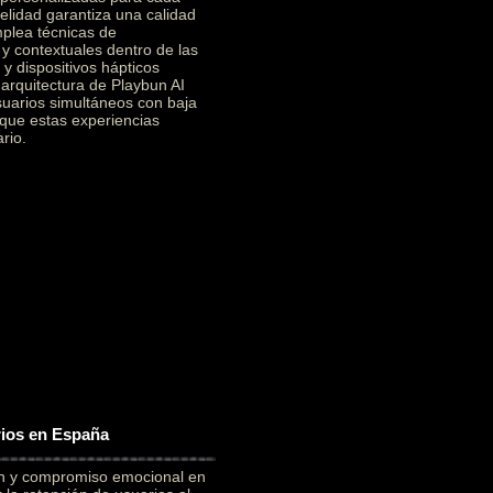
elidad garantiza una calidad
mplea técnicas de
 y contextuales dentro de las
y dispositivos hápticos
a arquitectura de Playbun AI
suarios simultáneos con baja
 que estas experiencias
rio.
rios en España
ón y compromiso emocional en