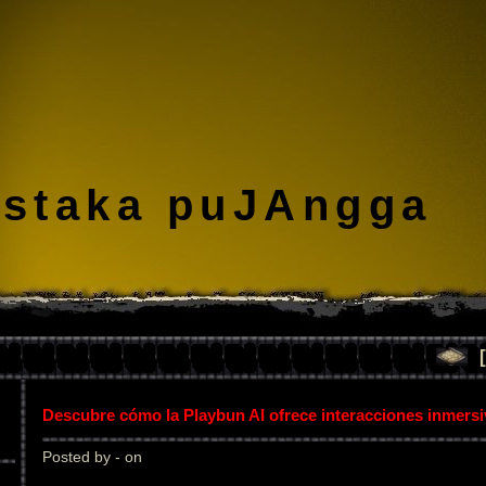
staka puJAngga
Descubre cómo la Playbun AI ofrece interacciones inmers
Posted by - on