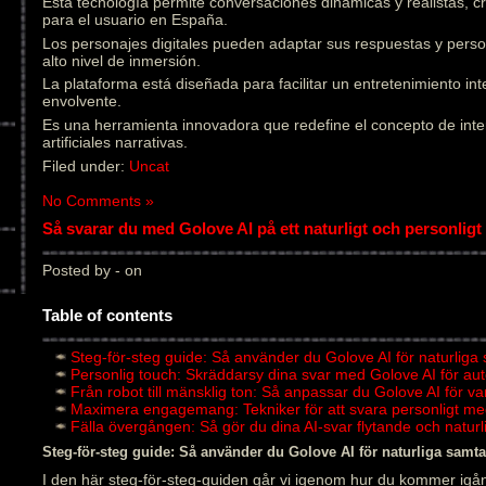
Esta tecnología permite conversaciones dinámicas y realistas, 
para el usuario en España.
Los personajes digitales pueden adaptar sus respuestas y pers
alto nivel de inmersión.
La plataforma está diseñada para facilitar un entretenimiento in
envolvente.
Es una herramienta innovadora que redefine el concepto de inter
artificiales narrativas.
Filed under:
Uncat
No Comments »
Så svarar du med Golove AI på ett naturligt och personligt 
Posted by - on
Table of contents
Steg-för-steg guide: Så använder du Golove AI för naturliga
Personlig touch: Skräddarsy dina svar med Golove AI för au
Från robot till mänsklig ton: Så anpassar du Golove AI för v
Maximera engagemang: Tekniker för att svara personligt me
Fälla övergången: Så gör du dina AI-svar flytande och natu
Steg-för-steg guide: Så använder du Golove AI för naturliga samta
I den här steg-för-steg-guiden går vi igenom hur du kommer igån