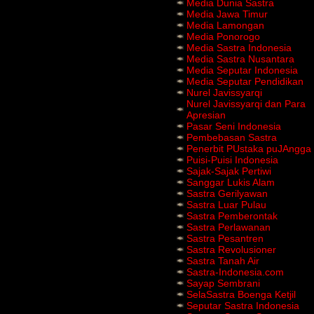
Media Dunia Sastra
Media Jawa Timur
Media Lamongan
Media Ponorogo
Media Sastra Indonesia
Media Sastra Nusantara
Media Seputar Indonesia
Media Seputar Pendidikan
Nurel Javissyarqi
Nurel Javissyarqi dan Para
Apresian
Pasar Seni Indonesia
Pembebasan Sastra
Penerbit PUstaka puJAngga
Puisi-Puisi Indonesia
Sajak-Sajak Pertiwi
Sanggar Lukis Alam
Sastra Gerilyawan
Sastra Luar Pulau
Sastra Pemberontak
Sastra Perlawanan
Sastra Pesantren
Sastra Revolusioner
Sastra Tanah Air
Sastra-Indonesia.com
Sayap Sembrani
SelaSastra Boenga Ketjil
Seputar Sastra Indonesia