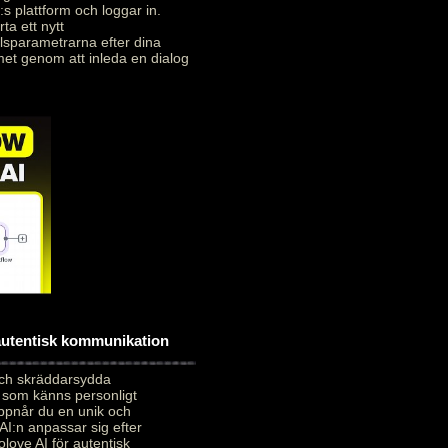
:s plattform och loggar in.
ta ett nytt
alsparametrarna efter dina
met genom att inleda en dialog
 autentisk kommunikation
och skräddarsydda
 som känns personligt
uppnår du en unik och
AI:n anpassar sig efter
love AI för autentisk