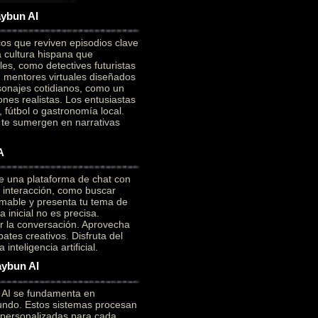
aybun AI
cos que reviven episodios clave
a cultura hispana que
es, como detectives futuristas
on mentores virtuales diseñados
sonajes cotidianos, como un
ones realistas. Los entusiastas
 fútbol o gastronomía local.
e te sumergen en narrativas
A
e una plataforma de chat con
a interacción, como buscar
mable y presenta tu tema de
 inicial no es precisa.
ar la conversación. Aprovecha
ates creativos. Disfruta del
nteligencia artificial.
aybun AI
n AI se fundamenta en
ofundo. Estos sistemas procesan
 personalizadas para cada