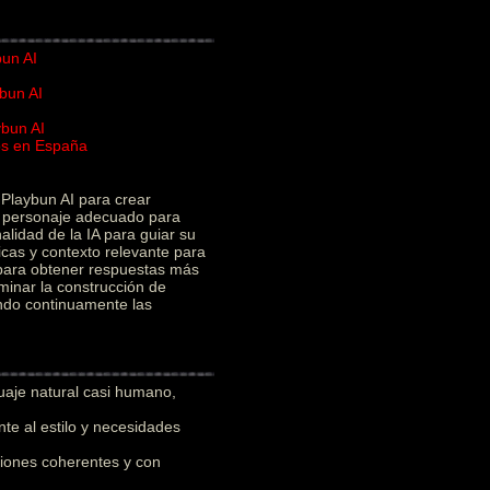
bun AI
bun AI
ybun AI
ios en España
I
Playbun AI para crear
el personaje adecuado para
alidad de la IA para guiar su
icas y contexto relevante para
 para obtener respuestas más
minar la construcción de
ando continuamente las
uaje natural casi humano,
e al estilo y necesidades
iones coherentes y con