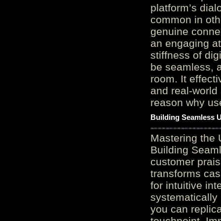
platform’s dial
common in othe
genuine connec
an engaging at
stiffness of di
be seamless, a
room. It effect
and real-world 
reason why user
Building Seamless U
Mastering the 
Building Seaml
customer prais
transforms cas
for intuitive in
systematically
you can replic
touchpoint. Im