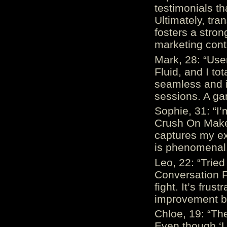
testimonials th
Ultimately, tr
fosters a stro
marketing cont
Mark, 28: “Us
Fluid, and I to
seamless and i
sessions. A ga
Sophie, 31: “I
Crush On Makes
captures my ex
is phenomenal.
Leo, 22: “Trie
Conversation Fe
fight. It’s frus
improvement be
Chloe, 19: “The
Even though ‘