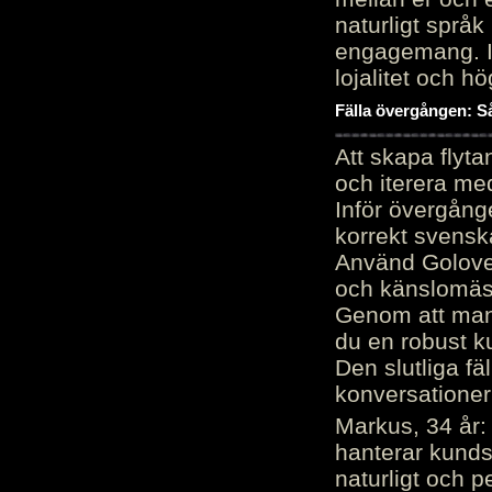
naturligt språk
engagemang. Im
lojalitet och h
Fälla övergången: Så
Att skapa flyt
och iterera me
Inför övergång
korrekt svenska
Använd Golove 
och känslomäss
Genom att manu
du en robust k
Den slutliga fä
konversationer i
Markus, 34 år: 
hanterar kunds
naturligt och pe