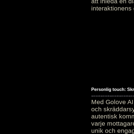
att inleda en d
interaktionens
Personlig touch: Sk
Med Golove AI 
och skräddarsy
autentisk komm
varje mottagar
unik och engag