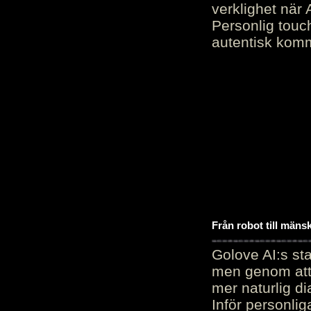
verklighet när 
Personlig touc
autentisk kommu
Från robot till mäns
Golove AI:s sta
men genom att 
mer naturlig di
Inför personli