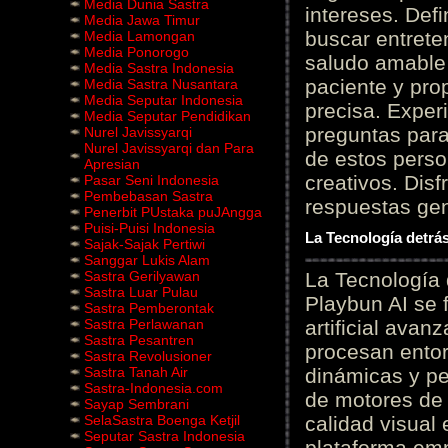
Media Dunia Sastra
intereses. Defi
Media Jawa Timur
buscar entrete
Media Lamongan
Media Ponorogo
saludo amable 
Media Sastra Indonesia
paciente y prop
Media Sastra Nusantara
Media Seputar Indonesia
precisa. Experi
Media Seputar Pendidikan
preguntas para
Nurel Javissyarqi
Nurel Javissyarqi dan Para
de estos perso
Apresian
creativos. Disf
Pasar Seni Indonesia
Pembebasan Sastra
respuestas gene
Penerbit PUstaka puJAngga
Puisi-Puisi Indonesia
La Tecnología detrás
Sajak-Sajak Pertiwi
Sanggar Lukis Alam
Sastra Gerilyawan
La Tecnología 
Sastra Luar Pulau
Playbun AI se 
Sastra Pemberontak
Sastra Perlawanan
artificial ava
Sastra Pesantren
procesan entor
Sastra Revolusioner
Sastra Tanah Air
dinámicas y pe
Sastra-Indonesia.com
de motores de 
Sayap Sembrani
SelaSastra Boenga Ketjil
calidad visual
Seputar Sastra Indonesia
plataforma em