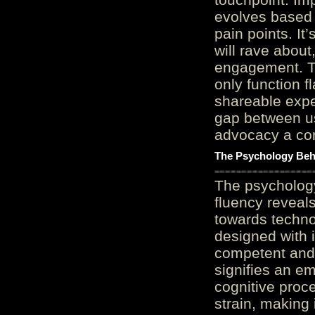
evolves based 
pain points. It
will rave about
engagement. Th
only function 
shareable expe
gap between us
advocacy a cor
The Psychology Beh
The psycholog
fluency reveals
towards techno
designed with 
competent and 
signifies an em
cognitive proc
strain, making 