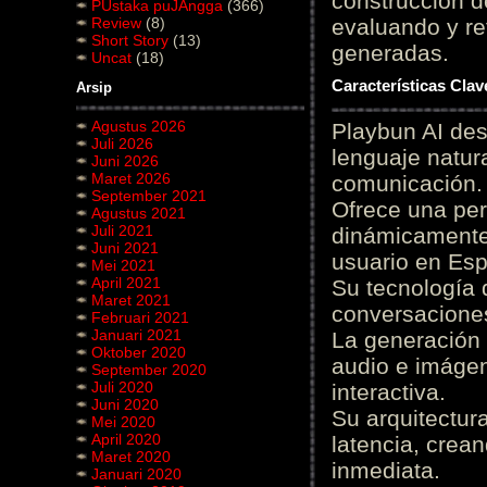
construcción de
PUstaka puJAngga
(366)
Review
(8)
evaluando y re
Short Story
(13)
generadas.
Uncat
(18)
Características Cla
Arsip
Agustus 2026
Playbun AI des
Juli 2026
lenguaje natur
Juni 2026
Maret 2026
comunicación.
September 2021
Ofrece una pe
Agustus 2021
Juli 2021
dinámicamente 
Juni 2021
usuario en Es
Mei 2021
April 2021
Su tecnología 
Maret 2021
conversaciones
Februari 2021
Januari 2021
La generación 
Oktober 2020
audio e imágen
September 2020
Juli 2020
interactiva.
Juni 2020
Su arquitectur
Mei 2020
April 2020
latencia, crea
Maret 2020
inmediata.
Januari 2020