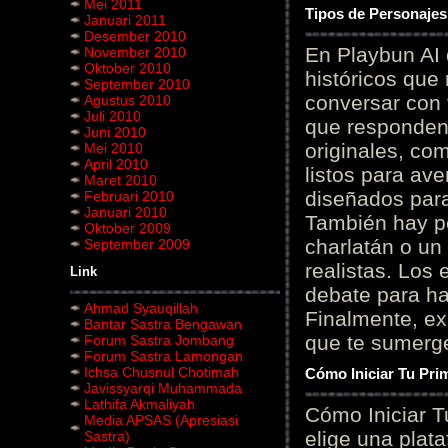
Mei 2011
Tipos de Personajes
Januari 2011
Desember 2010
En Playbun AI 
November 2010
Oktober 2010
históricos que
September 2010
conversar con f
Agustus 2010
Juli 2010
que responden 
Juni 2010
originales, com
Mei 2010
April 2010
listos para av
Maret 2010
diseñados para
Februari 2010
Januari 2010
También hay p
Oktober 2009
charlatán o un
September 2009
realistas. Los
Link
debate para hab
Ahmad Syauqillah
Finalmente, ex
Bantar Sastra Bengawan
que te sumerge
Forum Sastra Jombang
Forum Sastra Lamongan
Ichsa Chusnul Chotimah
Cómo Iniciar Tu Pri
Javissyarqi Muhammada
Lathifa Akmaliyah
Cómo Iniciar T
Media APSAS (Apresiasi
elige una plat
Sastra)