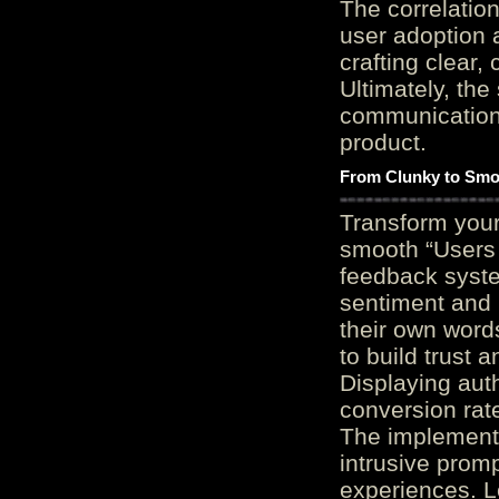
The correlation
user adoption 
crafting clear, 
Ultimately, the
communication c
product.
From Clunky to Smo
Transform you
smooth “Users
feedback system
sentiment and 
their own word
to build trust 
Displaying auth
conversion rat
The implementa
intrusive promp
experiences. L