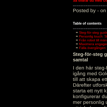
Så svarar du med Gol
Posted by - on
Table of contents
Steg-för-steg guid
Personlig touch: 
Från robot till mä
Maximera engagema
Fälla övergången:
Steg-för-steg 
samtal
I den här steg
igång med Golov
till att skapa 
Därefter utfors
starta ett nytt
konfigurerar d
mer personlig 