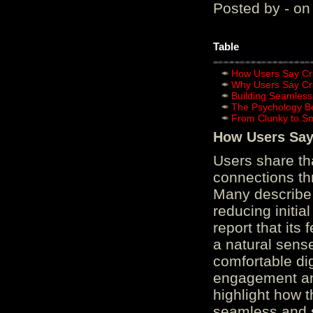
Posted by - on
Table
How Users Say Cru
Why Users Say Cru
Building Seamless
The Psychology B
From Clunky to S
How Users Say 
Users share th
connections th
Many describe 
reducing initi
report that its
a natural sens
comfortable di
engagement and
highlight how 
seamless and s