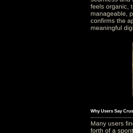
feels organic, 
manageable, pos
confirms the ap
meaningful digi
Why Users Say Crush
Many users fin
forth of a spo