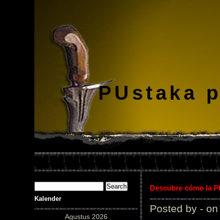
PUstaka 
Descubre cómo la Pl
Kalender
Posted by - on
Agustus 2026