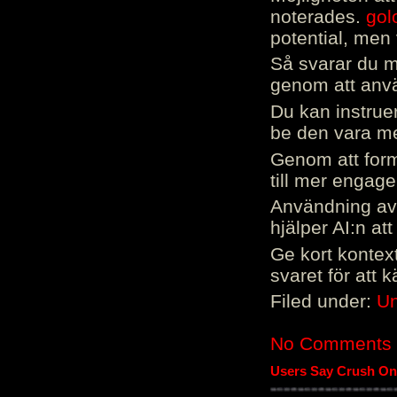
noterades.
gol
potential, men 
Så svarar du me
genom att använ
Du kan instrue
be den vara mer
Genom att form
till mer engag
Användning av 
hjälper AI:n at
Ge kort kontext
svaret för att 
Filed under:
Un
No Comments
Users Say Crush On 