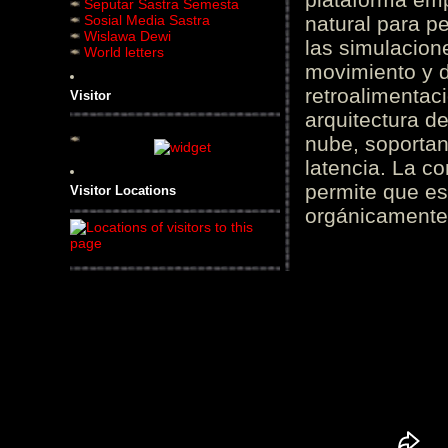
Seputar Sastra Semesta
Sosial Media Sastra
natural para pe
Wislawa Dewi
las simulacion
World letters
movimiento y d
retroalimentaci
Visitor
arquitectura d
nube, soportan
latencia. La c
permite que es
Visitor Locations
orgánicamente 