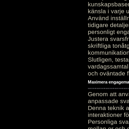
kunskapsbasen
känsla i varje 
Använd inställn
tidigare detalj
personligt en
Justera svarsf
skriftliga tonå
kommunikation
Slutligen, test
vardagssamtal 
och oväntade f
Maximera engagemang
Genom att anvä
anpassade sva
Denna teknik 
interaktioner 
Personliga sva
mellan er och 