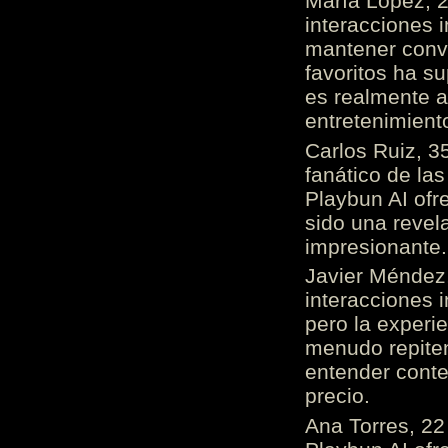
María López, 2
interacciones 
mantener conv
favoritos ha s
es realmente 
entretenimient
Carlos Ruiz, 3
fanático de las
Playbun AI ofr
sido una revel
impresionante
Javier Méndez,
interacciones 
pero la experi
menudo repiten 
entender cont
precio.
Ana Torres, 2