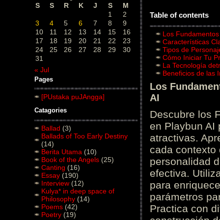
S
S
R
K
J
S
M
1
2
Table of contents
3
4
5
6
7
8
9
10
11
12
13
14
15
16
Los Fundamentos d
17
18
19
20
21
22
23
Características C
24
25
26
27
28
29
30
Tipos de Personaj
Cómo Iniciar Tu P
31
La Tecnología det
« Jul
Beneficios de las
Pages
Los Fundamento
AI
[PUstaka puJAngga]
Catagories
Descubre los 
en Playbun AI 
Ballad
(3)
Ballads of Too Early Destiny
atractivas. Ap
(14)
cada contexto d
Berita Utama
(10)
Book of the Angels
(25)
personalidad d
Canting
(16)
efectiva. Utili
Essay
(190)
Interview
(12)
para enriquece
Kulya* in deep space of
parámetros par
Philosophy
(14)
Poems
(42)
Practica con d
Poetry
(19)