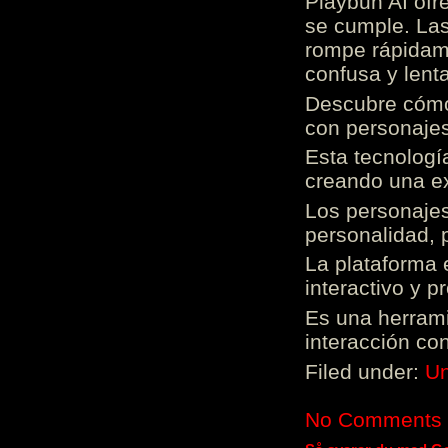
Playbun AI ofr
se cumple. Las
rompe rápidame
confusa y lenta
Descubre cómo 
con personajes
Esta tecnologí
creando una ex
Los personajes
personalidad, 
La plataforma 
interactivo y 
Es una herrami
interacción con
Filed under:
Un
No Comments