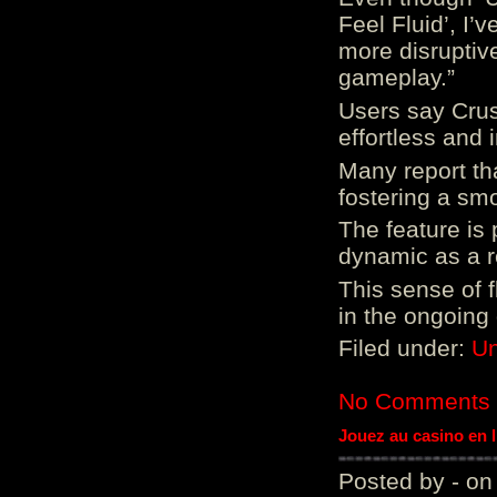
Feel Fluid’, I’
more disruptiv
gameplay.”
Users say Crus
effortless and i
Many report tha
fostering a sm
The feature is p
dynamic as a re
This sense of 
in the ongoing
Filed under:
Un
No Comments
Jouez au casino en 
Posted by - on