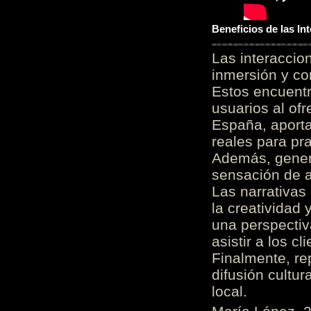
Beneficios de las I
Las interacci
inmersión y co
Estos encuentr
usuarios al of
España, aporta
reales para pra
Además, gener
sensación de a
Las narrativas
la creatividad 
una perspectiv
asistir a los c
Finalmente, re
difusión cultur
local.