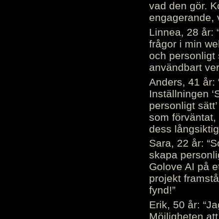
vad den gör. 
engagerande, v
Linnea, 28 år: 
frågor i min we
och personligt 
användbart ver
Anders, 41 år: 
Inställningen ‘
personligt sätt
som förväntat, 
dess långsiktig
Sara, 22 år: “S
skapa personli
Golove AI på et
projekt framstå
fynd!”
Erik, 50 år: “
Möjligheten att