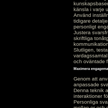
kunskapsbasen
känsla i varje 
Använd inställn
tidigare detalj
personligt en
Justera svarsf
skriftliga tonå
kommunikation
Slutligen, test
vardagssamtal 
och oväntade f
Maximera engagemang
Genom att anvä
anpassade sva
Denna teknik 
interaktioner 
Personliga sva
mellan er och 