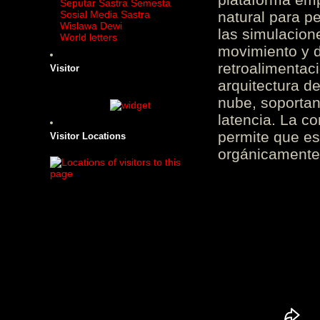
Seputar Sastra Semesta
Sosial Media Sastra
natural para pe
Wislawa Dewi
las simulacion
World letters
movimiento y d
retroalimentaci
Visitor
arquitectura d
nube, soportan
latencia. La c
permite que es
Visitor Locations
orgánicamente 