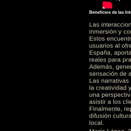
Beneficios de las I
Las interacci
inmersión y co
Estos encuentr
usuarios al of
España, aporta
reales para pra
Además, gener
sensación de a
Las narrativas
la creatividad 
una perspectiv
asistir a los c
Finalmente, re
difusión cultur
local.