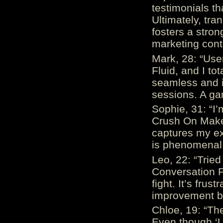
testimonials th
Ultimately, tr
fosters a stro
marketing cont
Mark, 28: “Us
Fluid, and I to
seamless and i
sessions. A ga
Sophie, 31: “I
Crush On Makes
captures my ex
is phenomenal.
Leo, 22: “Trie
Conversation Fe
fight. It’s frus
improvement be
Chloe, 19: “The
Even though ‘