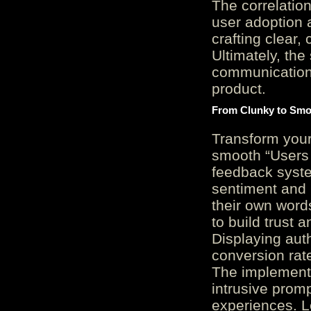
The correlation
user adoption 
crafting clear, 
Ultimately, the
communication c
product.
From Clunky to Smo
Transform you
smooth “Users
feedback system
sentiment and 
their own word
to build trust 
Displaying auth
conversion rat
The implementa
intrusive promp
experiences. L