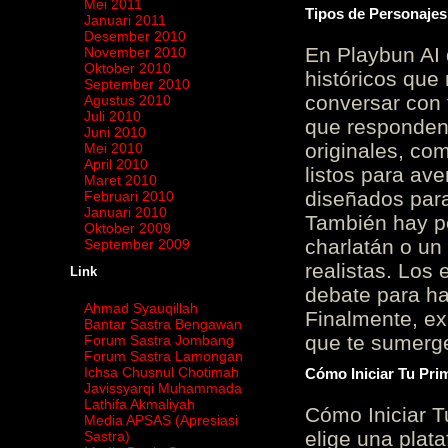
Mei 2011
Tipos de Personajes
Januari 2011
Desember 2010
En Playbun AI 
November 2010
Oktober 2010
históricos que
September 2010
conversar con f
Agustus 2010
Juli 2010
que responden 
Juni 2010
originales, com
Mei 2010
April 2010
listos para av
Maret 2010
diseñados para
Februari 2010
Januari 2010
También hay p
Oktober 2009
charlatán o un
September 2009
realistas. Los
Link
debate para hab
Ahmad Syauqillah
Finalmente, ex
Bantar Sastra Bengawan
que te sumerge
Forum Sastra Jombang
Forum Sastra Lamongan
Ichsa Chusnul Chotimah
Cómo Iniciar Tu Pri
Javissyarqi Muhammada
Lathifa Akmaliyah
Cómo Iniciar T
Media APSAS (Apresiasi
elige una plat
Sastra)