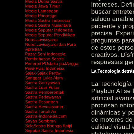
Media Dunia Sastra
intereses. Defi
Media Jawa Timur
buscar entrete
Media Lamongan
Media Ponorogo
saludo amable 
Media Sastra Indonesia
paciente y prop
Media Sastra Nusantara
Media Seputar Indonesia
precisa. Experi
Media Seputar Pendidikan
preguntas para
Nurel Javissyarqi
Nurel Javissyarqi dan Para
de estos perso
Apresian
creativos. Disf
Pasar Seni Indonesia
Pembebasan Sastra
respuestas gene
Penerbit PUstaka puJAngga
Puisi-Puisi Indonesia
La Tecnología detrás
Sajak-Sajak Pertiwi
Sanggar Lukis Alam
Sastra Gerilyawan
La Tecnología 
Sastra Luar Pulau
Playbun AI se 
Sastra Pemberontak
Sastra Perlawanan
artificial ava
Sastra Pesantren
procesan entor
Sastra Revolusioner
Sastra Tanah Air
dinámicas y pe
Sastra-Indonesia.com
de motores de 
Sayap Sembrani
SelaSastra Boenga Ketjil
calidad visual
Seputar Sastra Indonesia
plataforma em