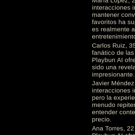
María López, 2
interacciones 
mantener conv
favoritos ha s
es realmente 
entretenimient
Carlos Ruiz, 3
fanático de las
Playbun AI ofr
sido una revel
impresionante
Javier Méndez,
interacciones 
pero la experi
menudo repiten 
entender cont
precio.
Ana Torres, 2