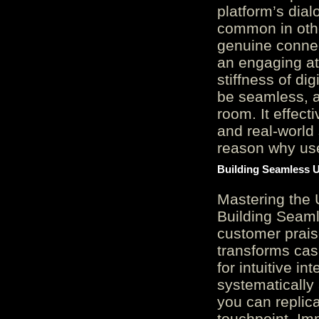
platform’s dial
common in othe
genuine connec
an engaging at
stiffness of di
be seamless, a
room. It effect
and real-world 
reason why user
Building Seamless U
Mastering the 
Building Seaml
customer prais
transforms cas
for intuitive in
systematically
you can replic
touchpoint. Im