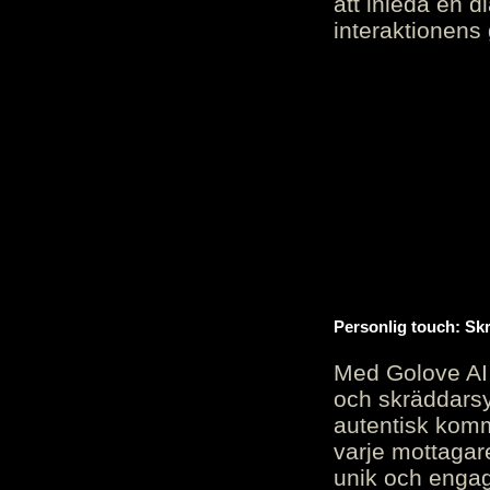
att inleda en d
interaktionens
Personlig touch: Sk
Med Golove AI 
och skräddarsy
autentisk komm
varje mottagar
unik och engag