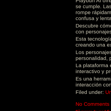
Playbun AI ofr
se cumple. Las
rompe rápidame
confusa y lenta
Descubre cómo 
con personajes
Esta tecnologí
creando una ex
Los personajes
personalidad, 
La plataforma 
interactivo y 
Es una herrami
interacción con
Filed under:
Un
No Comments