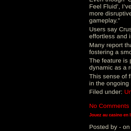
Feel Fluid’, I’
more disruptiv
gameplay.”
Users say Crus
effortless and i
Many report tha
fostering a sm
The feature is p
dynamic as a re
This sense of 
in the ongoing
Filed under:
Un
No Comments
Jouez au casino en 
Posted by - on