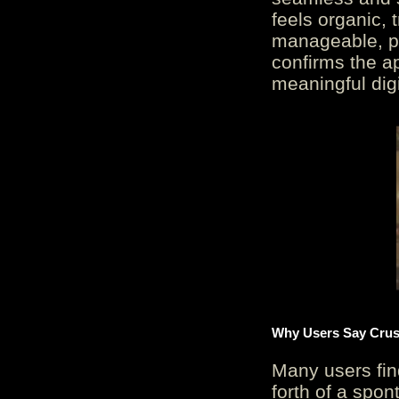
feels organic, 
manageable, pos
confirms the ap
meaningful digi
Why Users Say Crush
Many users fin
forth of a spo