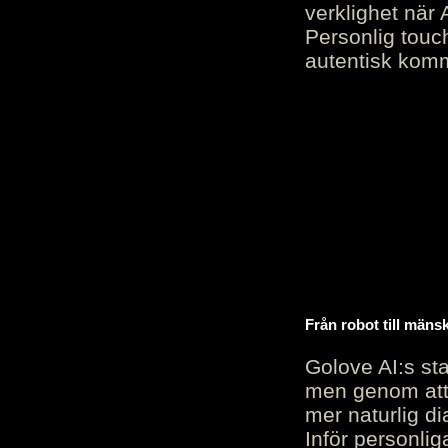
verklighet när 
Personlig touc
autentisk kommu
Från robot till mäns
Golove AI:s sta
men genom att 
mer naturlig di
Inför personli