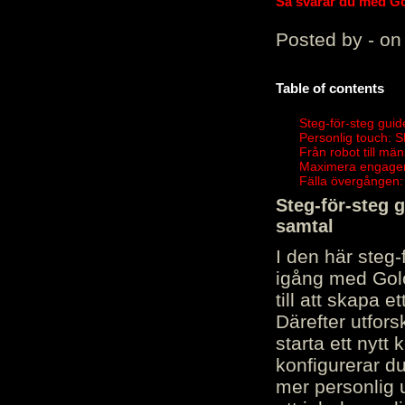
Så svarar du med Gol
Posted by - on
Table of contents
Steg-för-steg guid
Personlig touch: 
Från robot till mä
Maximera engagema
Fälla övergången:
Steg-för-steg 
samtal
I den här steg
igång med Golov
till att skapa 
Därefter utfors
starta ett nytt
konfigurerar d
mer personlig 