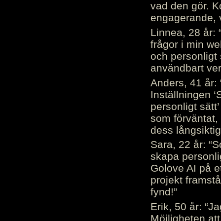
vad den gör. 
engagerande, v
Linnea, 28 år: 
frågor i min we
och personligt 
användbart ver
Anders, 41 år: 
Inställningen ‘
personligt sätt
som förväntat, 
dess långsiktig
Sara, 22 år: “S
skapa personli
Golove AI på et
projekt framstå
fynd!”
Erik, 50 år: “
Möjligheten att