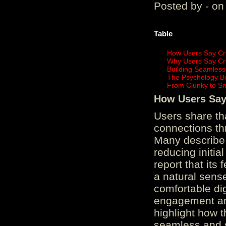
Posted by - on
Table
How Users Say Cru
Why Users Say Cru
Building Seamless
The Psychology B
From Clunky to S
How Users Say 
Users share th
connections th
Many describe 
reducing initi
report that its
a natural sens
comfortable di
engagement and
highlight how 
seamless and s