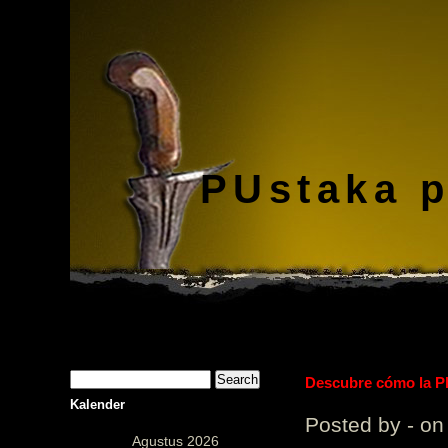
PUstaka 
Descubre cómo la Pl
Kalender
Posted by - on
Agustus 2026