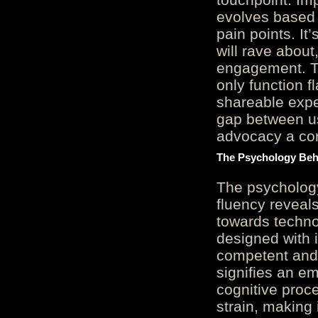
evolves based 
pain points. It
will rave about
engagement. Th
only function 
shareable expe
gap between us
advocacy a cor
The Psychology Beh
The psycholog
fluency reveals
towards techno
designed with 
competent and 
signifies an em
cognitive proc
strain, making 