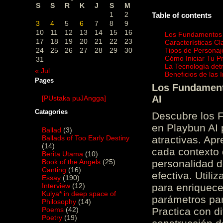
S
S
R
K
J
S
M
1
2
Table of contents
3
4
5
6
7
8
9
10
11
12
13
14
15
16
Los Fundamentos d
17
18
19
20
21
22
23
Características C
24
25
26
27
28
29
30
Tipos de Personaj
Cómo Iniciar Tu P
31
La Tecnología det
« Jul
Beneficios de las
Pages
Los Fundamento
AI
[PUstaka puJAngga]
Catagories
Descubre los 
en Playbun AI 
Ballad
(3)
Ballads of Too Early Destiny
atractivas. Ap
(14)
cada contexto d
Berita Utama
(10)
Book of the Angels
(25)
personalidad d
Canting
(16)
efectiva. Utili
Essay
(190)
Interview
(12)
para enriquece
Kulya* in deep space of
parámetros par
Philosophy
(14)
Poems
(42)
Practica con d
Poetry
(19)