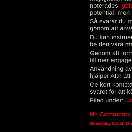
noterades.
gol
potential, men 
Så svarar du me
genom att använ
Du kan instrue
be den vara mer
Genom att form
till mer engag
Användning av 
hjälper AI:n at
Ge kort kontext
svaret för att 
Filed under:
Un
No Comments
Users Say Crush On 