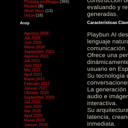
construcción de
PUstaka puJAngga
(366)
Review
(8)
evaluando y re
Short Story
(13)
generadas.
Uncat
(18)
Características Cla
Arsip
Agustus 2026
Playbun AI des
Juli 2026
lenguaje natur
Juni 2026
Maret 2026
comunicación.
September 2021
Ofrece una pe
Agustus 2021
Juli 2021
dinámicamente 
Juni 2021
usuario en Es
Mei 2021
April 2021
Su tecnología 
Maret 2021
conversaciones
Februari 2021
Januari 2021
La generación 
Oktober 2020
audio e imágen
September 2020
Juli 2020
interactiva.
Juni 2020
Su arquitectur
Mei 2020
April 2020
latencia, crea
Maret 2020
inmediata.
Januari 2020