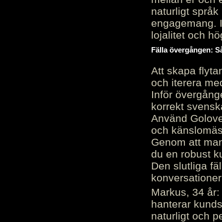
naturligt språk
engagemang. Im
lojalitet och h
Fälla övergången: Så
Att skapa flyt
och iterera me
Inför övergång
korrekt svenska
Använd Golove 
och känslomäss
Genom att manu
du en robust k
Den slutliga fä
konversationer i
Markus, 34 år: 
hanterar kunds
naturligt och pe