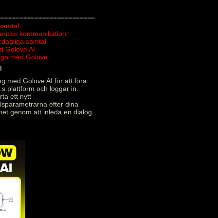
 samtal
tentisk kommunikation
ardagliga samtal
d Golove AI
rliga med Golove
l
g med Golove AI för att föra
:s plattform och loggar in.
ta ett nytt
alsparametrarna efter dina
met genom att inleda en dialog