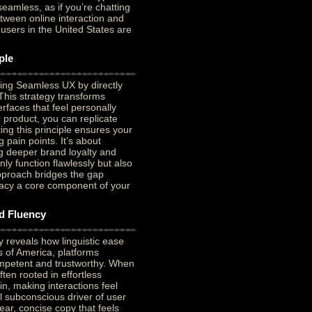
seamless, as if you’re chatting
tween online interaction and
 users in the United States are
ple
ding Seamless UX by directly
This strategy transforms
erfaces that feel personally
 product, you can replicate
ing this principle ensures your
 pain points. It’s about
ng deeper brand loyalty and
ly function flawlessly but also
pproach bridges the gap
acy a core component of your
d Fluency
 reveals how linguistic ease
s of America, platforms
ompetent and trustworthy. When
ten rooted in effortless
n, making interactions feel
l subconscious driver of user
ear, concise copy that feels