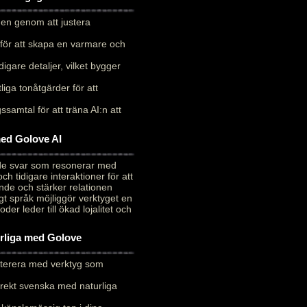
 men genom att justera
för att skapa en varmare och
digare detaljer, vilket bygger
liga tonåtgärder för att
samtal för att träna AI:n att
med Golove AI
ade svar som resonerar med
 tidigare interaktioner för att
de och stärker relationen
t språk möjliggör verktyget en
r leder till ökad lojalitet och
urliga med Golove
 iterera med verktyg som
rrekt svenska med naturliga