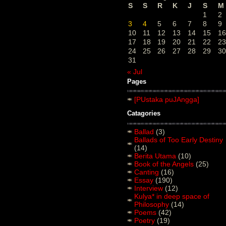
S
S
R
K
J
S
M
1
2
3
4
5
6
7
8
9
10
11
12
13
14
15
16
17
18
19
20
21
22
23
24
25
26
27
28
29
30
31
« Jul
Pages
[PUstaka puJAngga]
Catagories
Ballad
(3)
Ballads of Too Early Destiny
(14)
Berita Utama
(10)
Book of the Angels
(25)
Canting
(16)
Essay
(190)
Interview
(12)
Kulya* in deep space of
Philosophy
(14)
Poems
(42)
Poetry
(19)