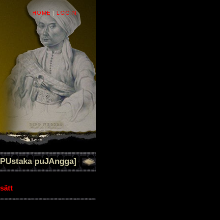
HOME
|
LOGIN
[PUstaka puJAngga]
sätt