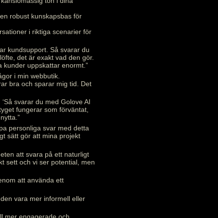
 känslomässig ton i dina
 en robust kunskapsbas för
sationer i riktiga scenarier för
rar kundsupport. Så svarar du
 löfte, det är exakt vad den gör.
a kunder uppskattar enormt.”
ågor i min webbutik.
rar bra och sparar mig tid. Det
gen ‘Så svarar du med Golove AI
rktyget fungerar som förväntat,
nytta.”
kapa personliga svar med detta
t sätt gör att mina projekt
ten att svara på ett naturligt
 sett och vi ser potential, men
genom att använda ett
den vara mer informell eller
till mer engagerade och