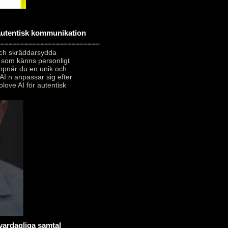
 autentisk kommunikation
och skräddarsydda
 som känns personligt
uppnår du en unik och
AI:n anpassar sig efter
love AI för autentisk
 vardagliga samtal