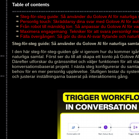
Table of contents
Steg-för-steg guide: Så använder du Golove AI för naturliga
Personlig touch: Skräddarsy dina svar med Golove AI för au
Från robot till mänsklig ton: Så anpassar du Golove AI för v
Maximera engagemang: Tekniker för att svara personligt me
Fälla övergången: Så gör du dina AI-svar flytande och natu
Steg-för-steg guide: Så använder du Golove AI för naturliga samta
I den här steg-för-steg-guiden går vi igenom hur du kommer igån
naturliga samtal. Först ser du till att skapa ett konto på Golove AI
Därefter utforskar du gränssnittet och väljer funktionen för att star
konversationsbaserat projekt. I nästa steg konfigurerar du samt
behov för en mer personlig upplevelse. Slutligen testar du syste
och justerar inställningarna baserat på interaktionens gång.