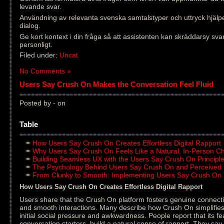
levande svar.
Användning av relevanta svenska samtalstyper och uttryck hjälper
dialog.
Ge kort kontext i din fråga så att assistenten kan skräddarsy sva
personligt.
Filed under:
Uncat
No Comments »
Users Say Crush On Makes the Conversation Feel Fluid
Posted by - on
Table
How Users Say Crush On Creates Effortless Digital Rapport
Why Users Say Crush On Feels Like a Natural, In-Person C
Building Seamless UX with the Users Say Crush On Principl
The Psychology Behind Users Say Crush On and Perceived
From Clunky to Smooth: Implementing Users Say Crush On 
How Users Say Crush On Creates Effortless Digital Rapport
Users share that the Crush On platform fosters genuine connecti
and smooth interactions. Many describe how Crush On simplifies
initial social pressure and awkwardness. People report that its fe
conversation starters, build a natural sense of rapport. They sa