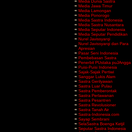
Media Dunia Sastra
Media Jawa Timur
Media Lamongan
Media Ponorogo
Media Sastra Indonesia
Media Sastra Nusantara
Media Seputar Indonesia
Media Seputar Pendidikan
Nurel Javissyarqi
Nurel Javissyarqi dan Para
Apresian
Pasar Seni Indonesia
Pembebasan Sastra
Penerbit PUstaka puJAngga
Puisi-Puisi Indonesia
Sajak-Sajak Pertiwi
Sanggar Lukis Alam
Sastra Gerilyawan
Sastra Luar Pulau
Sastra Pemberontak
Sastra Perlawanan
Sastra Pesantren
Sastra Revolusioner
Sastra Tanah Air
Sastra-Indonesia.com
Sayap Sembrani
SelaSastra Boenga Ketjil
Seputar Sastra Indonesia