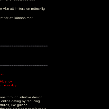
 AI:n att imitera en mänsklig
ret för att kännas mer
hat
e
 Fluency
in Your App
ons through intuitive design
 online dating by reducing
atures, like guided
y the app creates a comfortable