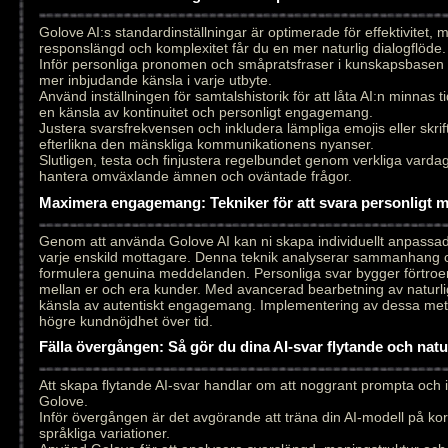
Golove AI:s standardinställningar är optimerade för effektivitet,
responslängd och komplexitet får du en mer naturlig dialogflöde.
Inför personliga pronomen och småpratsfraser i kunskapsbasen 
mer inbjudande känsla i varje utbyte.
Använd inställningen för samtalshistorik för att låta AI:n minnas ti
en känsla av kontinuitet och personligt engagemang.
Justera svarsfrekvensen och inkludera lämpliga emojis eller skrift
efterlikna den mänskliga kommunikationens nyanser.
Slutligen, testa och finjustera regelbundet genom verkliga vardags
hantera omväxlande ämnen och oväntade frågor.
Maximera engagemang: Tekniker för att svara personligt 
Genom att använda Golove AI kan ni skapa individuellt anpass
varje enskild mottagare. Denna teknik analyserar sammanhang och
formulera genuina meddelanden. Personliga svar bygger förtroen
mellan er och era kunder. Med avancerad bearbetning av naturlig
känsla av autentiskt engagemang. Implementering av dessa metode
högre kundnöjdhet över tid.
Fälla övergången: Så gör du dina AI-svar flytande och nat
Att skapa flytande AI-svar handlar om att noggrant prompta och
Golove.
Inför övergången är det avgörande att träna din AI-modell på ko
språkliga variationer.