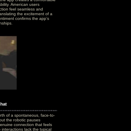
ility. American users
ction feel seamless and
ranslating the excitement of a
sentiment confirms the app’s
onships.
Chat
rth of a spontaneous, face-to-
out the robotic pauses
genuine connection that feels
teractions lack the typical