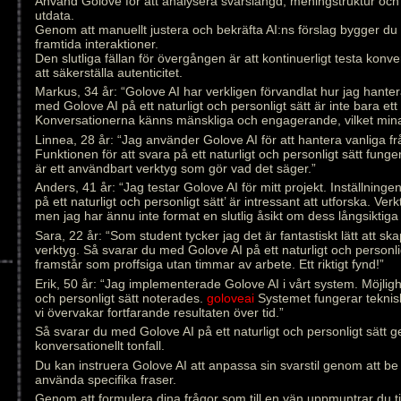
Använd Golove för att analysera svarslängd, meningstruktur och
utdata.
Genom att manuellt justera och bekräfta AI:ns förslag bygger du
framtida interaktioner.
Den slutliga fällan för övergången är att kontinuerligt testa konver
att säkerställa autenticitet.
Markus, 34 år: “Golove AI har verkligen förvandlat hur jag hante
med Golove AI på ett naturligt och personligt sätt är inte bara ett
Konversationerna känns mänskliga och engagerande, vilket min
Linnea, 28 år: “Jag använder Golove AI för att hantera vanliga fr
Funktionen för att svara på ett naturligt och personligt sätt funge
är ett användbart verktyg som gör vad det säger.”
Anders, 41 år: “Jag testar Golove AI för mitt projekt. Inställnin
på ett naturligt och personligt sätt’ är intressant att utforska. Ve
men jag har ännu inte format en slutlig åsikt om dess långsiktiga 
Sara, 22 år: “Som student tycker jag det är fantastiskt lätt att s
verktyg. Så svarar du med Golove AI på ett naturligt och personlig
framstår som proffsiga utan timmar av arbete. Ett riktigt fynd!”
Erik, 50 år: “Jag implementerade Golove AI i vårt system. Möjlighe
och personligt sätt noterades.
goloveai
Systemet fungerar tekniskt
vi övervakar fortfarande resultaten över tid.”
Så svarar du med Golove AI på ett naturligt och personligt sätt 
konversationellt tonfall.
Du kan instruera Golove AI att anpassa sin svarstil genom att be 
använda specifika fraser.
Genom att formulera dina frågor som till en vän uppmuntrar du 