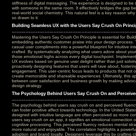
stiffness of digital messaging. The experience is designed to be 
with someone in the same room. It effectively bridges the gap be
real-world social chemistry. This natural feel is a key reason why
so drawn to it.
Building Seamless UX with the Users Say Crush On Princi
Mastering the Users Say Crush On Principle is essential for Buil
embedding authentic customer praise into your design process. 
casual user compliments into a powerful blueprint for intuitive int
crafted. By systematically analyzing what users adore about your
those emotional highs across every digital touchpoint. Implement
UX evolves based on genuine user delight rather than just solving
proactively designing features that users will rave about, fosteri
engagement. This user-centric focus leads to products that not on
create memorable and shareable experiences. Ultimately, this a
between user satisfaction and business growth by making advoc
design strategy.
The Psychology Behind Users Say Crush On and Perceive
The psychology behind users say crush on and perceived fluency
can foster positive affect towards technology. In the United State
designed with intuitive language are often perceived as more c
users say crush on an app, it signifies an emotional connection of
cognitive processing. This perceived fluency reduces mental strai
more natural and enjoyable. The correlation highlights a powerfu
adoption and brand loyalty. Designers leverage this by crafting cl