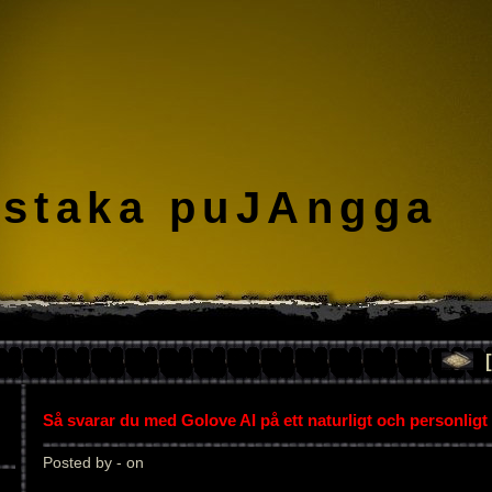
staka puJAngga
Så svarar du med Golove AI på ett naturligt och personligt 
Posted by - on