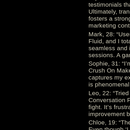
testimonials th
Ultimately, tr
fosters a stro
marketing cont
Mark, 28: “Us
Fluid, and I to
seamless and i
sessions. A ga
Sophie, 31: “I
Crush On Makes
captures my ex
is phenomenal.
Leo, 22: “Trie
Conversation Fe
fight. It’s frus
improvement be
Chloe, 19: “The
Even though ‘