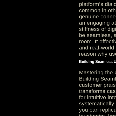
platform’s dial
common in othe
genuine connec
an engaging at
stiffness of di
be seamless, a
room. It effect
and real-world 
reason why user
Building Seamless U
Mastering the 
Building Seaml
customer prais
transforms cas
for intuitive in
systematically
you can replic
touchpoint. Im