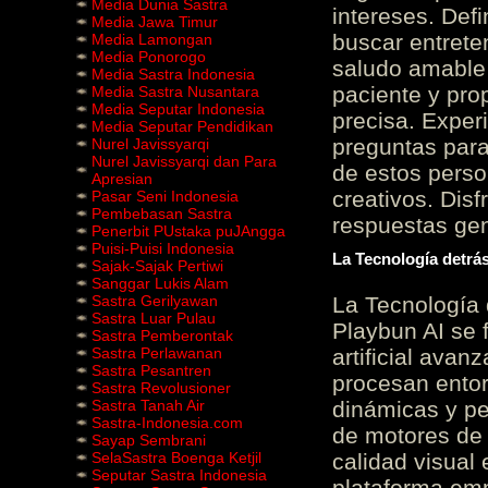
Media Dunia Sastra
intereses. Defi
Media Jawa Timur
buscar entrete
Media Lamongan
Media Ponorogo
saludo amable 
Media Sastra Indonesia
paciente y prop
Media Sastra Nusantara
Media Seputar Indonesia
precisa. Experi
Media Seputar Pendidikan
preguntas para
Nurel Javissyarqi
Nurel Javissyarqi dan Para
de estos perso
Apresian
creativos. Disf
Pasar Seni Indonesia
Pembebasan Sastra
respuestas gene
Penerbit PUstaka puJAngga
Puisi-Puisi Indonesia
La Tecnología detrás
Sajak-Sajak Pertiwi
Sanggar Lukis Alam
Sastra Gerilyawan
La Tecnología 
Sastra Luar Pulau
Playbun AI se 
Sastra Pemberontak
Sastra Perlawanan
artificial ava
Sastra Pesantren
procesan entor
Sastra Revolusioner
Sastra Tanah Air
dinámicas y pe
Sastra-Indonesia.com
de motores de 
Sayap Sembrani
SelaSastra Boenga Ketjil
calidad visual
Seputar Sastra Indonesia
plataforma em