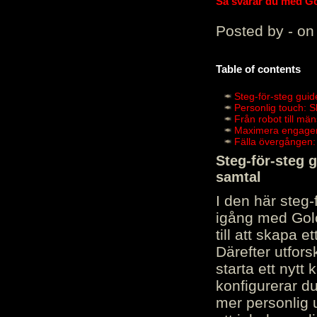
Så svarar du med Gol
Posted by - on
Table of contents
Steg-för-steg guid
Personlig touch: 
Från robot till mä
Maximera engagema
Fälla övergången:
Steg-för-steg 
samtal
I den här steg
igång med Golov
till att skapa 
Därefter utfors
starta ett nytt
konfigurerar d
mer personlig 