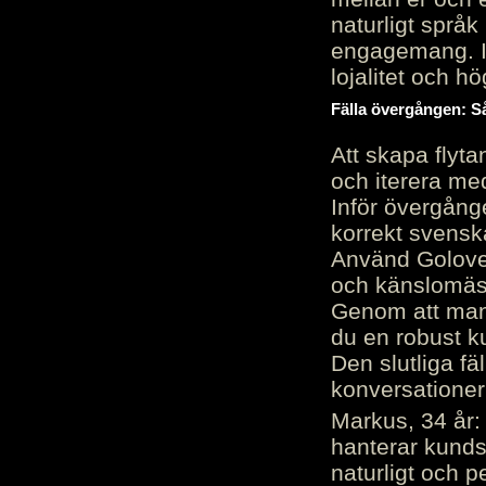
naturligt språk
engagemang. Im
lojalitet och h
Fälla övergången: Så
Att skapa flyt
och iterera me
Inför övergång
korrekt svenska
Använd Golove 
och känslomäss
Genom att manu
du en robust k
Den slutliga fä
konversationer i
Markus, 34 år: 
hanterar kunds
naturligt och pe