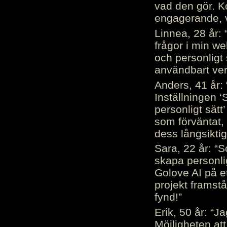
vad den gör. 
engagerande, v
Linnea, 28 år: 
frågor i min we
och personligt 
användbart ver
Anders, 41 år: 
Inställningen ‘
personligt sätt
som förväntat, 
dess långsiktig
Sara, 22 år: “S
skapa personli
Golove AI på et
projekt framstå
fynd!”
Erik, 50 år: “
Möjligheten att