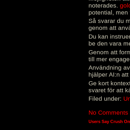
noterades.
gol
potential, men 
Så svarar du me
genom att använ
Du kan instrue
be den vara mer
Genom att form
till mer engag
Användning av 
hjälper AI:n at
Ge kort kontext
svaret för att 
Filed under:
Un
No Comments
Users Say Crush On 