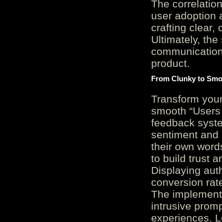
The correlation
user adoption 
crafting clear, 
Ultimately, the
communication c
product.
From Clunky to Smo
Transform you
smooth “Users
feedback system
sentiment and 
their own word
to build trust 
Displaying auth
conversion rat
The implementa
intrusive promp
experiences. L