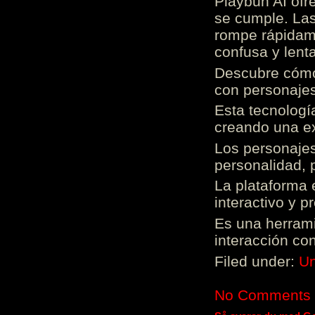
Playbun AI ofr
se cumple. Las
rompe rápidame
confusa y lenta
Descubre cómo 
con personajes
Esta tecnologí
creando una ex
Los personajes
personalidad, 
La plataforma 
interactivo y 
Es una herrami
interacción con
Filed under:
Un
No Comments