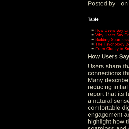
Posted by - on
Table
How Users Say Cru
Why Users Say Cru
Building Seamless
The Psychology B
From Clunky to S
How Users Say 
Users share th
connections th
Many describe 
reducing initi
report that its
a natural sens
comfortable di
engagement and
highlight how 
seamless and s