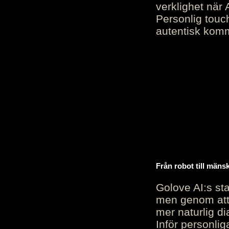
verklighet när 
Personlig touc
autentisk kommu
Från robot till mäns
Golove AI:s sta
men genom att 
mer naturlig di
Inför personli