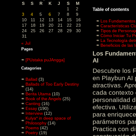
S
S
R
K
J
S
M
1
2
Table of contents
3
4
5
6
7
8
9
10
11
12
13
14
15
16
Los Fundamentos d
17
18
19
20
21
22
23
Características C
24
25
26
27
28
29
30
Tipos de Personaj
Cómo Iniciar Tu P
31
La Tecnología det
« Jul
Beneficios de las
Pages
Los Fundamento
AI
[PUstaka puJAngga]
Catagories
Descubre los 
en Playbun AI 
Ballad
(3)
Ballads of Too Early Destiny
atractivas. Ap
(14)
cada contexto d
Berita Utama
(10)
Book of the Angels
(25)
personalidad d
Canting
(16)
efectiva. Utili
Essay
(190)
Interview
(12)
para enriquece
Kulya* in deep space of
parámetros par
Philosophy
(14)
Poems
(42)
Practica con d
Poetry
(19)