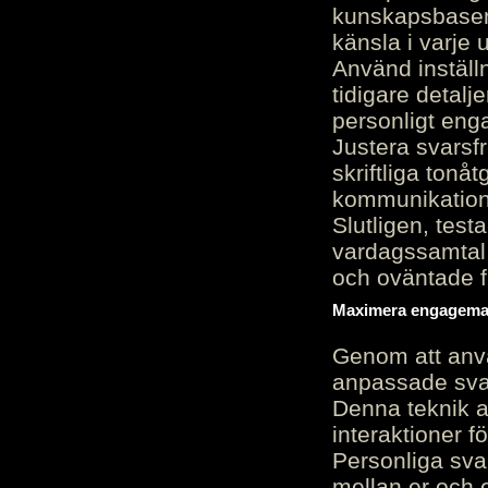
kunskapsbasen
känsla i varje 
Använd inställn
tidigare detalj
personligt en
Justera svarsf
skriftliga tonå
kommunikation
Slutligen, test
vardagssamtal 
och oväntade f
Maximera engagemang
Genom att anvä
anpassade sva
Denna teknik 
interaktioner 
Personliga sva
mellan er och 