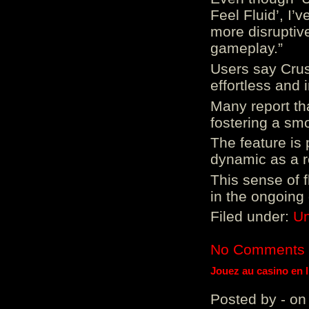
Feel Fluid’, I’
more disruptiv
gameplay.”
Users say Crus
effortless and i
Many report tha
fostering a sm
The feature is p
dynamic as a re
This sense of 
in the ongoing
Filed under:
Un
No Comments
Jouez au casino en 
Posted by - on