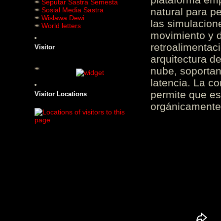
Seputar Sastra Semesta
Sosial Media Sastra
natural para pe
Wislawa Dewi
las simulacion
World letters
movimiento y d
retroalimentaci
Visitor
arquitectura d
nube, soportan
latencia. La c
permite que es
Visitor Locations
orgánicamente 