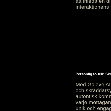
att inleda en d
interaktionens
Personlig touch: Sk
Med Golove AI 
och skräddarsy
autentisk komm
varje mottagar
unik och engag