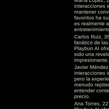
María López, 2
interacciones 
mantener conv
favoritos ha s
es realmente 
entretenimient
Carlos Ruiz, 3
fanático de las
Playbun AI ofr
sido una revel
impresionante
Javier Méndez,
interacciones 
pero la experi
menudo repiten 
entender cont
precio.
Ana Torres, 2