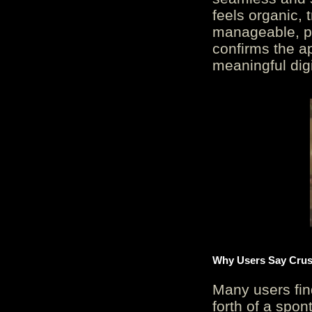
feels organic, 
manageable, pos
confirms the ap
meaningful digi
Why Users Say Crush
Many users fin
forth of a spo