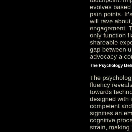
evolves based 
pain points. It
will rave about
engagement. Th
only function 
shareable expe
gap between us
advocacy a cor
The Psychology Beh
The psycholog
fluency reveals
towards techno
designed with 
competent and 
signifies an em
cognitive proc
strain, making 