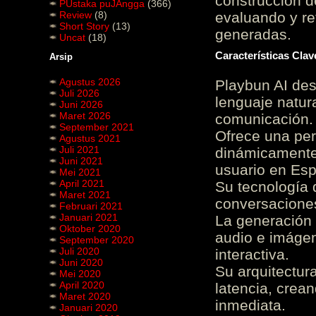
construcción de
PUstaka puJAngga
(366)
Review
(8)
evaluando y re
Short Story
(13)
generadas.
Uncat
(18)
Características Cla
Arsip
Agustus 2026
Playbun AI des
Juli 2026
lenguaje natur
Juni 2026
Maret 2026
comunicación.
September 2021
Ofrece una pe
Agustus 2021
Juli 2021
dinámicamente 
Juni 2021
usuario en Es
Mei 2021
April 2021
Su tecnología 
Maret 2021
conversaciones
Februari 2021
Januari 2021
La generación 
Oktober 2020
audio e imágen
September 2020
Juli 2020
interactiva.
Juni 2020
Su arquitectur
Mei 2020
April 2020
latencia, crea
Maret 2020
inmediata.
Januari 2020