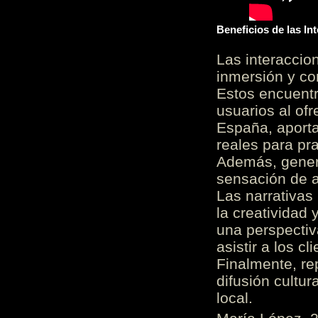
Beneficios de las I
Las interacci
inmersión y co
Estos encuentr
usuarios al of
España, aporta
reales para pra
Además, gener
sensación de a
Las narrativas
la creatividad 
una perspectiv
asistir a los c
Finalmente, re
difusión cultur
local.