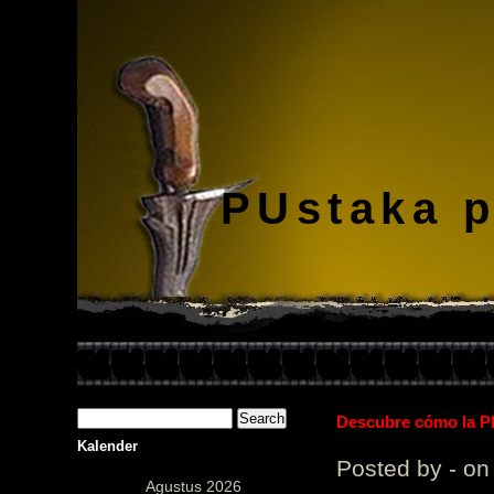
PUstaka 
Descubre cómo la Pl
Kalender
Posted by - on
Agustus 2026