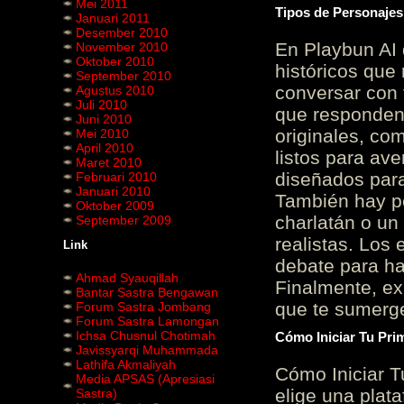
Mei 2011
Tipos de Personajes
Januari 2011
Desember 2010
En Playbun AI 
November 2010
Oktober 2010
históricos que
September 2010
conversar con f
Agustus 2010
Juli 2010
que responden 
Juni 2010
originales, com
Mei 2010
April 2010
listos para av
Maret 2010
diseñados para
Februari 2010
Januari 2010
También hay p
Oktober 2009
charlatán o un
September 2009
realistas. Los
Link
debate para hab
Ahmad Syauqillah
Finalmente, ex
Bantar Sastra Bengawan
que te sumerge
Forum Sastra Jombang
Forum Sastra Lamongan
Ichsa Chusnul Chotimah
Cómo Iniciar Tu Pri
Javissyarqi Muhammada
Lathifa Akmaliyah
Cómo Iniciar T
Media APSAS (Apresiasi
elige una plat
Sastra)