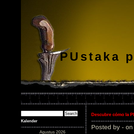
PUstaka 
Descubre cómo la Pl
Kalender
Posted by - on
Agustus 2026