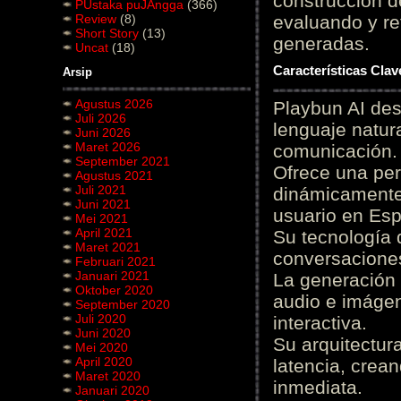
construcción de
PUstaka puJAngga
(366)
Review
(8)
evaluando y re
Short Story
(13)
generadas.
Uncat
(18)
Características Cla
Arsip
Agustus 2026
Playbun AI des
Juli 2026
lenguaje natur
Juni 2026
Maret 2026
comunicación.
September 2021
Ofrece una pe
Agustus 2021
Juli 2021
dinámicamente 
Juni 2021
usuario en Es
Mei 2021
April 2021
Su tecnología 
Maret 2021
conversaciones
Februari 2021
Januari 2021
La generación 
Oktober 2020
audio e imágen
September 2020
Juli 2020
interactiva.
Juni 2020
Su arquitectur
Mei 2020
April 2020
latencia, crea
Maret 2020
inmediata.
Januari 2020