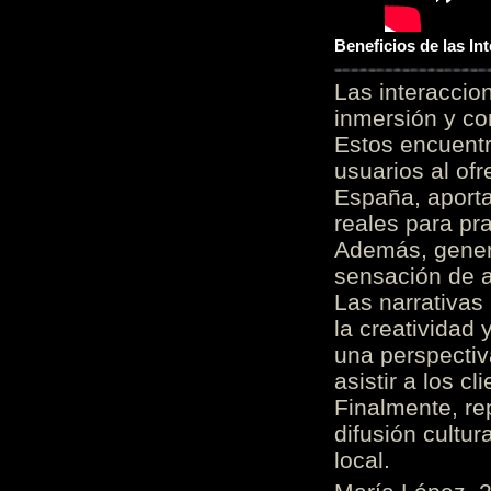
Beneficios de las I
Las interacci
inmersión y co
Estos encuentr
usuarios al of
España, aporta
reales para pra
Además, gener
sensación de a
Las narrativas
la creatividad 
una perspectiv
asistir a los c
Finalmente, re
difusión cultur
local.