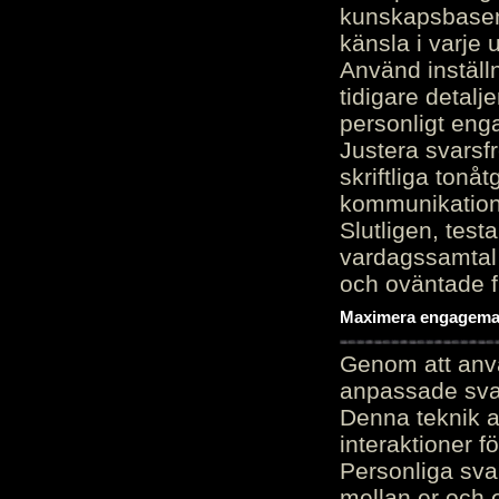
kunskapsbasen
känsla i varje 
Använd inställn
tidigare detalj
personligt en
Justera svarsf
skriftliga tonå
kommunikation
Slutligen, test
vardagssamtal 
och oväntade f
Maximera engagemang
Genom att anvä
anpassade sva
Denna teknik 
interaktioner 
Personliga sva
mellan er och 