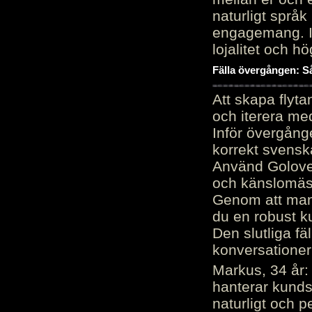
naturligt språk
engagemang. Im
lojalitet och h
Fälla övergången: Så
Att skapa flyt
och iterera me
Inför övergång
korrekt svenska
Använd Golove 
och känslomäss
Genom att manu
du en robust k
Den slutliga fä
konversationer i
Markus, 34 år: 
hanterar kunds
naturligt och pe