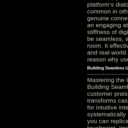
platform’s dial
common in othe
genuine connec
an engaging at
stiffness of di
be seamless, a
room. It effect
and real-world 
reason why user
Building Seamless U
Mastering the 
Building Seaml
customer prais
transforms cas
for intuitive in
systematically
you can replic
touchpoint. Im