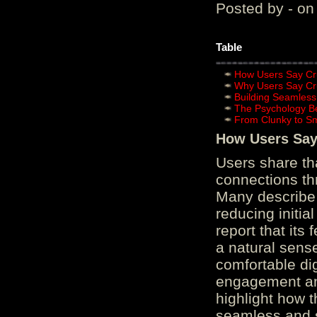
Posted by - on
Table
How Users Say Cru
Why Users Say Cru
Building Seamless
The Psychology B
From Clunky to S
How Users Say 
Users share th
connections th
Many describe 
reducing initi
report that its
a natural sens
comfortable di
engagement and
highlight how 
seamless and s