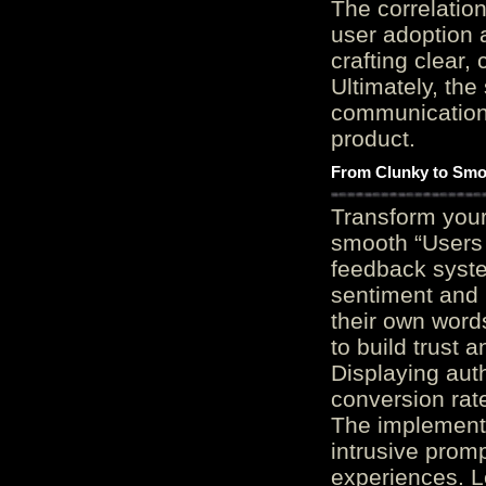
The correlation
user adoption 
crafting clear, 
Ultimately, the
communication c
product.
From Clunky to Smo
Transform you
smooth “Users
feedback system
sentiment and 
their own word
to build trust 
Displaying auth
conversion rat
The implementa
intrusive promp
experiences. L