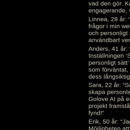
vad den gör. 
engagerande, v
Linnea, 28 år: 
frågor i min we
och personligt 
användbart ver
Anders, 41 år: 
Inställningen ‘
personligt sätt
som förväntat, 
dess långsiktig
Sara, 22 år: “S
skapa personli
Golove AI på et
projekt framstå
fynd!”
Erik, 50 år: “
Möjligheten att