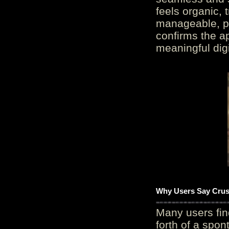
feels organic, 
manageable, pos
confirms the ap
meaningful digi
Why Users Say Crush
Many users fin
forth of a spo