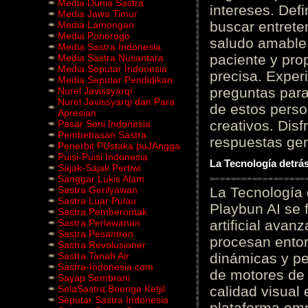
Media Dunia Sastra
intereses. Defi
Media Jawa Timur
buscar entrete
Media Lamongan
Media Ponorogo
saludo amable 
Media Sastra Indonesia
paciente y prop
Media Sastra Nusantara
Media Seputar Indonesia
precisa. Experi
Media Seputar Pendidikan
preguntas para
Nurel Javissyarqi
Nurel Javissyarqi dan Para
de estos perso
Apresian
creativos. Disf
Pasar Seni Indonesia
Pembebasan Sastra
respuestas gene
Penerbit PUstaka puJAngga
Puisi-Puisi Indonesia
La Tecnología detrás
Sajak-Sajak Pertiwi
Sanggar Lukis Alam
Sastra Gerilyawan
La Tecnología 
Sastra Luar Pulau
Playbun AI se 
Sastra Pemberontak
Sastra Perlawanan
artificial ava
Sastra Pesantren
procesan entor
Sastra Revolusioner
Sastra Tanah Air
dinámicas y pe
Sastra-Indonesia.com
de motores de 
Sayap Sembrani
SelaSastra Boenga Ketjil
calidad visual
Seputar Sastra Indonesia
plataforma em