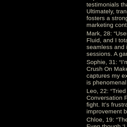
testimonials th
Ultimately, tr
fosters a stro
marketing cont
Mark, 28: “Us
Fluid, and I to
seamless and i
sessions. A ga
Sophie, 31: “I
Crush On Makes
captures my ex
is phenomenal.
Leo, 22: “Trie
Conversation Fe
fight. It’s frus
improvement be
Chloe, 19: “The
Even though ‘