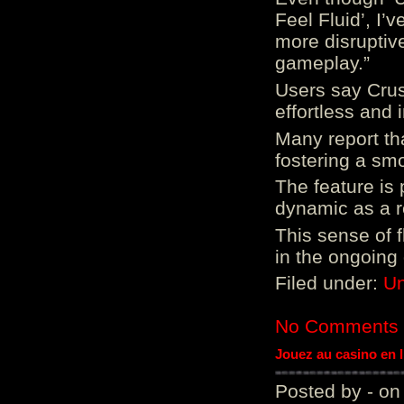
Feel Fluid’, I’
more disruptiv
gameplay.”
Users say Crus
effortless and i
Many report tha
fostering a sm
The feature is p
dynamic as a re
This sense of 
in the ongoing
Filed under:
Un
No Comments
Jouez au casino en 
Posted by - on