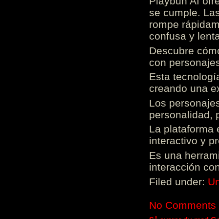
Playbun AI ofr
se cumple. Las
rompe rápidame
confusa y lenta
Descubre cómo 
con personajes
Esta tecnologí
creando una ex
Los personajes
personalidad, 
La plataforma 
interactivo y 
Es una herrami
interacción con
Filed under:
Un
No Comments