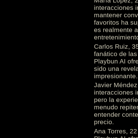
María López, 2
interacciones 
mantener conv
favoritos ha s
es realmente 
entretenimient
Carlos Ruiz, 3
fanático de las
Playbun AI ofr
sido una revel
impresionante
Javier Méndez,
interacciones 
pero la experi
menudo repiten 
entender cont
precio.
Ana Torres, 2