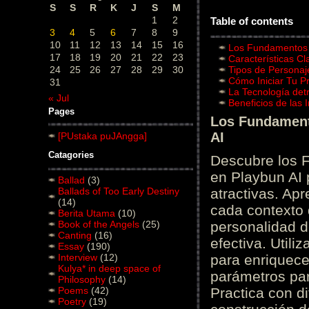
S
S
R
K
J
S
M
1
2
Table of contents
3
4
5
6
7
8
9
10
11
12
13
14
15
16
Los Fundamentos d
17
18
19
20
21
22
23
Características C
24
25
26
27
28
29
30
Tipos de Personaj
Cómo Iniciar Tu P
31
La Tecnología det
« Jul
Beneficios de las
Pages
Los Fundamento
AI
[PUstaka puJAngga]
Catagories
Descubre los 
en Playbun AI 
Ballad
(3)
Ballads of Too Early Destiny
atractivas. Ap
(14)
cada contexto d
Berita Utama
(10)
Book of the Angels
(25)
personalidad d
Canting
(16)
efectiva. Utili
Essay
(190)
Interview
(12)
para enriquece
Kulya* in deep space of
parámetros par
Philosophy
(14)
Poems
(42)
Practica con d
Poetry
(19)