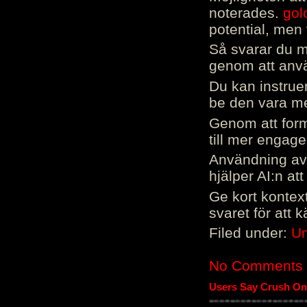
noterades.
gol
potential, men 
Så svarar du me
genom att använ
Du kan instrue
be den vara mer
Genom att form
till mer engag
Användning av 
hjälper AI:n at
Ge kort kontext
svaret för att 
Filed under:
Un
No Comments
Users Say Crush On 