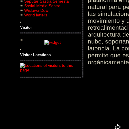
Seputar Sastra Semesta
Sosial Media Sastra
natural para pe
Wislawa Dewi
las simulacion
World letters
movimiento y d
retroalimentaci
Visitor
arquitectura d
nube, soportan
latencia. La c
permite que es
Visitor Locations
orgánicamente 