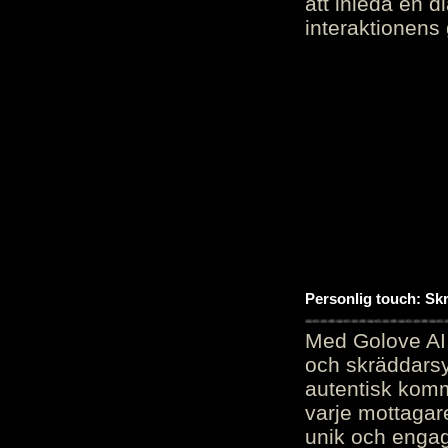
att inleda en d
interaktionens
Personlig touch: Sk
Med Golove AI 
och skräddarsy
autentisk komm
varje mottagar
unik och engag