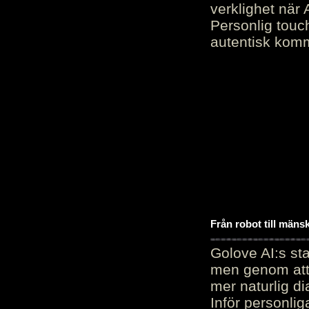
verklighet när 
Personlig touc
autentisk kommu
Från robot till mäns
Golove AI:s sta
men genom att 
mer naturlig di
Inför personli