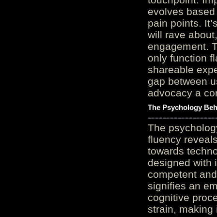
evolves based 
pain points. It
will rave about
engagement. Th
only function 
shareable expe
gap between us
advocacy a cor
The Psychology Beh
The psycholog
fluency reveals
towards techno
designed with 
competent and 
signifies an em
cognitive proc
strain, making 