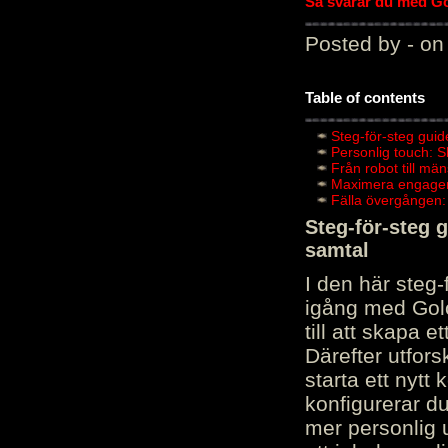
Så svarar du med Gol
Posted by - on
Table of contents
Steg-för-steg guid
Personlig touch: 
Från robot till mä
Maximera engagema
Fälla övergången:
Steg-för-steg 
samtal
I den här steg
igång med Golov
till att skapa 
Därefter utfors
starta ett nytt
konfigurerar d
mer personlig 