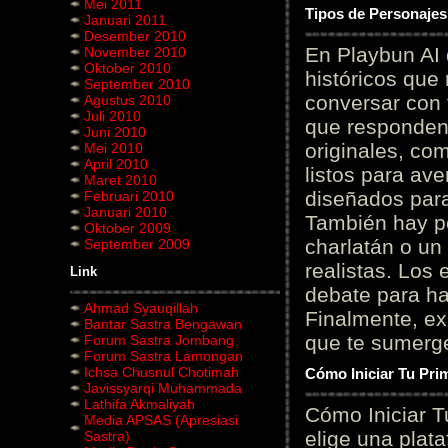
Mei 2011
Tipos de Personajes
Januari 2011
Desember 2010
En Playbun AI 
November 2010
Oktober 2010
históricos que
September 2010
conversar con f
Agustus 2010
Juli 2010
que responden 
Juni 2010
originales, com
Mei 2010
April 2010
listos para av
Maret 2010
diseñados para
Februari 2010
Januari 2010
También hay p
Oktober 2009
charlatán o un
September 2009
realistas. Los
Link
debate para hab
Ahmad Syauqillah
Finalmente, ex
Bantar Sastra Bengawan
que te sumerge
Forum Sastra Jombang
Forum Sastra Lamongan
Ichsa Chusnul Chotimah
Cómo Iniciar Tu Pri
Javissyarqi Muhammada
Lathifa Akmaliyah
Cómo Iniciar T
Media APSAS (Apresiasi
elige una plat
Sastra)