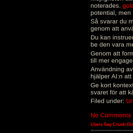
noterades.
gol
potential, men 
Så svarar du me
genom att använ
Du kan instrue
be den vara mer
Genom att form
till mer engag
Användning av 
hjälper AI:n at
Ge kort kontext
svaret för att 
Filed under:
Un
No Comments
Users Say Crush On 