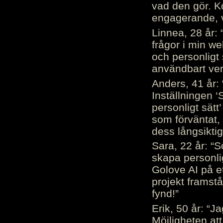
vad den gör. 
engagerande, v
Linnea, 28 år: 
frågor i min we
och personligt 
användbart ver
Anders, 41 år: 
Inställningen ‘
personligt sätt
som förväntat, 
dess långsiktig
Sara, 22 år: “S
skapa personli
Golove AI på et
projekt framstå
fynd!”
Erik, 50 år: “
Möjligheten att