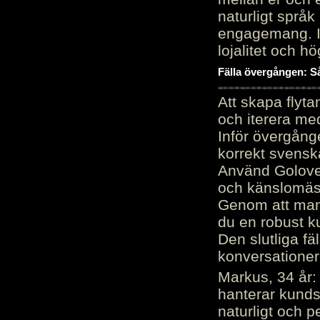
naturligt språk
engagemang. Im
lojalitet och h
Fälla övergången: Så
Att skapa flyt
och iterera me
Inför övergång
korrekt svenska
Använd Golove 
och känslomäss
Genom att manu
du en robust k
Den slutliga fä
konversationer i
Markus, 34 år: 
hanterar kunds
naturligt och pe