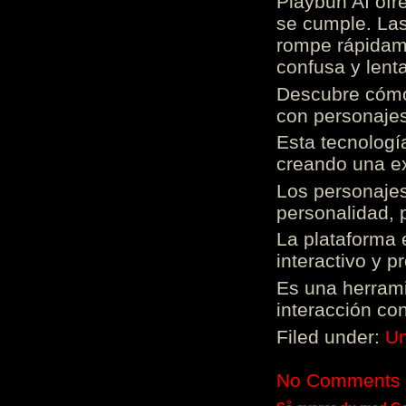
Playbun AI ofr
se cumple. Las
rompe rápidame
confusa y lenta
Descubre cómo 
con personajes
Esta tecnologí
creando una ex
Los personajes
personalidad, 
La plataforma 
interactivo y 
Es una herrami
interacción con
Filed under:
Un
No Comments