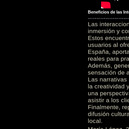
Beneficios de las I
Las interacci
inmersión y co
Estos encuentr
usuarios al of
España, aporta
reales para pra
Además, gener
sensación de a
Las narrativas
la creatividad 
una perspectiv
asistir a los c
Finalmente, re
difusión cultur
local.