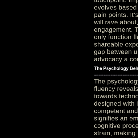
evolves based 
pain points. It
will rave about
engagement. Th
only function 
shareable expe
gap between us
advocacy a cor
The Psychology Beh
The psycholog
fluency reveals
towards techno
designed with 
competent and 
signifies an em
cognitive proc
strain, making 