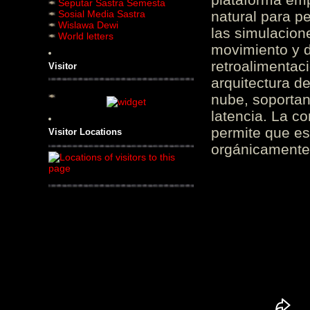
Seputar Sastra Semesta
Sosial Media Sastra
natural para pe
Wislawa Dewi
las simulacion
World letters
movimiento y d
retroalimentaci
Visitor
arquitectura d
nube, soportan
latencia. La c
permite que es
Visitor Locations
orgánicamente 