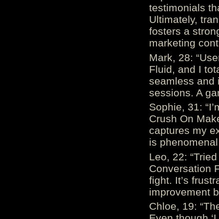
testimonials th
Ultimately, tr
fosters a stro
marketing cont
Mark, 28: “Us
Fluid, and I to
seamless and i
sessions. A ga
Sophie, 31: “I
Crush On Makes
captures my ex
is phenomenal.
Leo, 22: “Trie
Conversation Fe
fight. It’s frus
improvement be
Chloe, 19: “The
Even though ‘