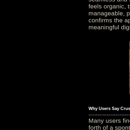
feels organic, 
manageable, pos
confirms the ap
meaningful digi
Why Users Say Crush
Many users fin
forth of a spo