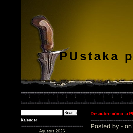
PUstaka 
Descubre cómo la Pl
Kalender
Posted by - on
Agustus 2026