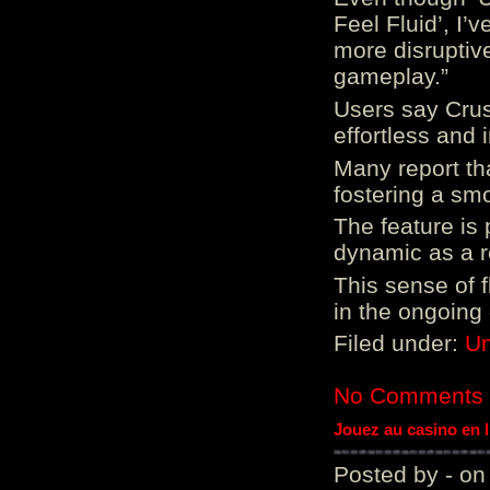
Feel Fluid’, I’
more disruptiv
gameplay.”
Users say Crus
effortless and i
Many report tha
fostering a sm
The feature is p
dynamic as a re
This sense of 
in the ongoing
Filed under:
Un
No Comments
Jouez au casino en 
Posted by - on