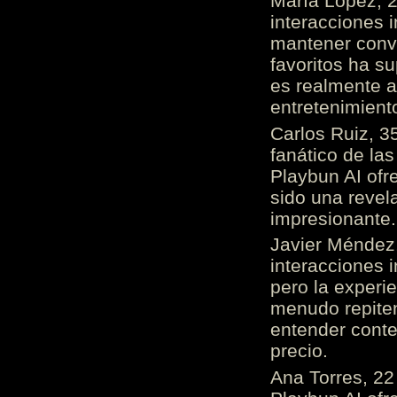
María López, 2
interacciones 
mantener conv
favoritos ha s
es realmente 
entretenimient
Carlos Ruiz, 3
fanático de las
Playbun AI ofr
sido una revel
impresionante
Javier Méndez,
interacciones 
pero la experi
menudo repiten 
entender cont
precio.
Ana Torres, 2