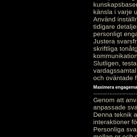
kunskapsbasen
känsla i varje 
Använd inställn
tidigare detalj
personligt en
Justera svarsf
skriftliga tonå
kommunikation
Slutligen, test
vardagssamtal 
och oväntade f
Maximera engagemang
Genom att anvä
anpassade sva
Denna teknik 
interaktioner 
Personliga sva
mellan er och 