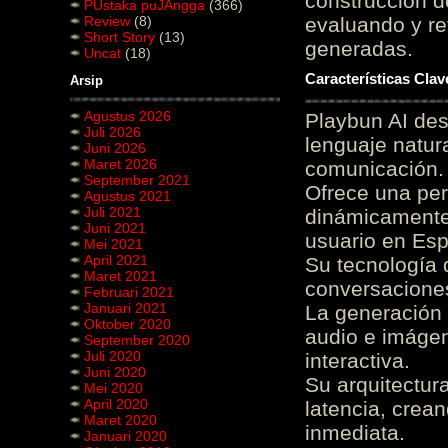
construcción de
PUstaka puJAngga
(366)
Review
(8)
evaluando y re
Short Story
(13)
generadas.
Uncat
(18)
Características Cla
Arsip
Agustus 2026
Playbun AI des
Juli 2026
lenguaje natur
Juni 2026
Maret 2026
comunicación.
September 2021
Ofrece una pe
Agustus 2021
Juli 2021
dinámicamente 
Juni 2021
usuario en Es
Mei 2021
April 2021
Su tecnología 
Maret 2021
conversaciones
Februari 2021
Januari 2021
La generación 
Oktober 2020
audio e imágen
September 2020
Juli 2020
interactiva.
Juni 2020
Su arquitectur
Mei 2020
April 2020
latencia, crea
Maret 2020
inmediata.
Januari 2020