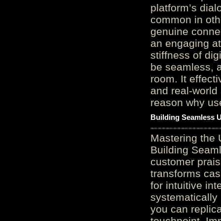
platform’s dial
common in othe
genuine connec
an engaging at
stiffness of di
be seamless, a
room. It effect
and real-world 
reason why user
Building Seamless U
Mastering the 
Building Seaml
customer prais
transforms cas
for intuitive in
systematically
you can replic
touchpoint. Im