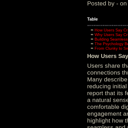
Posted by - on
Table
How Users Say Cru
Why Users Say Cru
Building Seamless
The Psychology B
From Clunky to S
How Users Say 
Users share th
connections th
Many describe 
reducing initi
report that its
a natural sens
comfortable di
engagement and
highlight how 
seamless and s