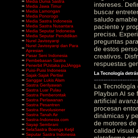
Media Dunia Sastra
intereses. Defi
Media Jawa Timur
buscar entrete
Media Lamongan
Media Ponorogo
saludo amable 
Media Sastra Indonesia
paciente y prop
Media Sastra Nusantara
Media Seputar Indonesia
precisa. Experi
Media Seputar Pendidikan
preguntas para
Nurel Javissyarqi
Nurel Javissyarqi dan Para
de estos perso
Apresian
creativos. Disf
Pasar Seni Indonesia
Pembebasan Sastra
respuestas gene
Penerbit PUstaka puJAngga
Puisi-Puisi Indonesia
La Tecnología detrás
Sajak-Sajak Pertiwi
Sanggar Lukis Alam
Sastra Gerilyawan
La Tecnología 
Sastra Luar Pulau
Playbun AI se 
Sastra Pemberontak
Sastra Perlawanan
artificial ava
Sastra Pesantren
procesan entor
Sastra Revolusioner
Sastra Tanah Air
dinámicas y pe
Sastra-Indonesia.com
de motores de 
Sayap Sembrani
SelaSastra Boenga Ketjil
calidad visual
Seputar Sastra Indonesia
plataforma em