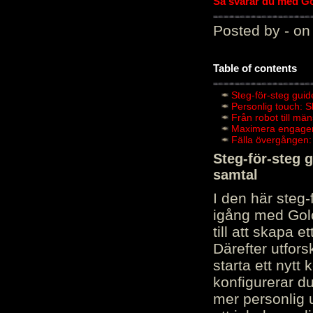
Så svarar du med Gol
Posted by - on
Table of contents
Steg-för-steg guid
Personlig touch: 
Från robot till mä
Maximera engagema
Fälla övergången:
Steg-för-steg 
samtal
I den här steg
igång med Golov
till att skapa 
Därefter utfors
starta ett nytt
konfigurerar d
mer personlig 