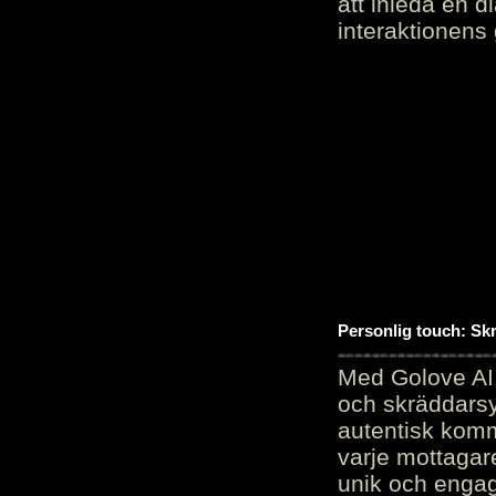
att inleda en d
interaktionens
Personlig touch: Sk
Med Golove AI 
och skräddarsy
autentisk komm
varje mottagar
unik och engag