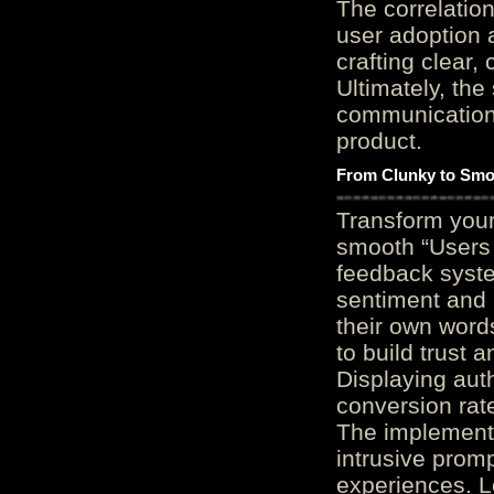
The correlation
user adoption 
crafting clear, 
Ultimately, the
communication c
product.
From Clunky to Smo
Transform you
smooth “Users
feedback system
sentiment and 
their own word
to build trust 
Displaying auth
conversion rat
The implementa
intrusive promp
experiences. L