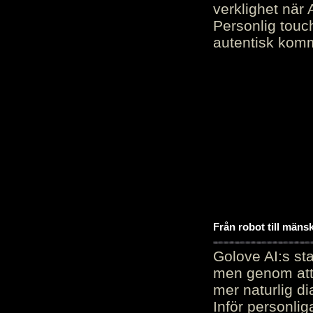
verklighet när 
Personlig touc
autentisk kommu
Från robot till mäns
Golove AI:s sta
men genom att 
mer naturlig di
Inför personli