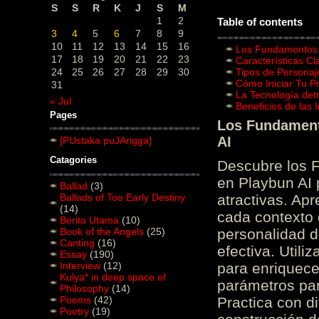
S
S
R
K
J
S
M
1
2
Table of contents
3
4
5
6
7
8
9
10
11
12
13
14
15
16
Los Fundamentos d
17
18
19
20
21
22
23
Características C
24
25
26
27
28
29
30
Tipos de Personaj
Cómo Iniciar Tu P
31
La Tecnología det
« Jul
Beneficios de las
Pages
Los Fundamento
AI
[PUstaka puJAngga]
Catagories
Descubre los 
en Playbun AI 
Ballad
(3)
Ballads of Too Early Destiny
atractivas. Ap
(14)
cada contexto d
Berita Utama
(10)
Book of the Angels
(25)
personalidad d
Canting
(16)
efectiva. Utili
Essay
(190)
Interview
(12)
para enriquece
Kulya* in deep space of
parámetros par
Philosophy
(14)
Poems
(42)
Practica con d
Poetry
(19)