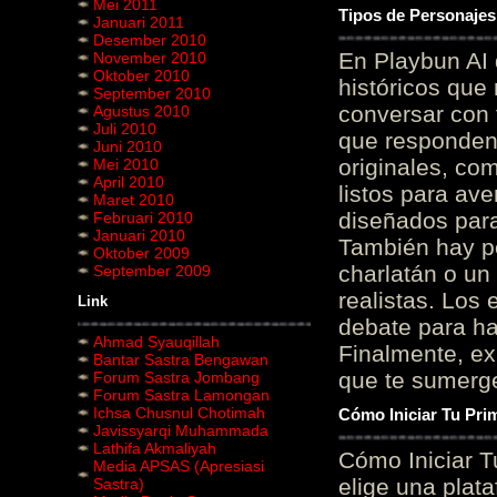
Mei 2011
Tipos de Personajes
Januari 2011
Desember 2010
En Playbun AI 
November 2010
Oktober 2010
históricos que
September 2010
conversar con f
Agustus 2010
Juli 2010
que responden 
Juni 2010
originales, com
Mei 2010
April 2010
listos para av
Maret 2010
diseñados para
Februari 2010
Januari 2010
También hay p
Oktober 2009
charlatán o un
September 2009
realistas. Los
Link
debate para hab
Ahmad Syauqillah
Finalmente, ex
Bantar Sastra Bengawan
que te sumerge
Forum Sastra Jombang
Forum Sastra Lamongan
Ichsa Chusnul Chotimah
Cómo Iniciar Tu Pri
Javissyarqi Muhammada
Lathifa Akmaliyah
Cómo Iniciar T
Media APSAS (Apresiasi
elige una plat
Sastra)