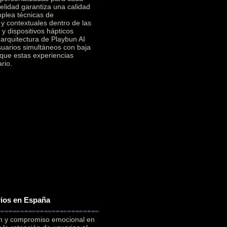
elidad garantiza una calidad
mplea técnicas de
 y contextuales dentro de las
y dispositivos hápticos
a arquitectura de Playbun AI
suarios simultáneos con baja
 que estas experiencias
rio.
rios en España
ón y compromiso emocional en