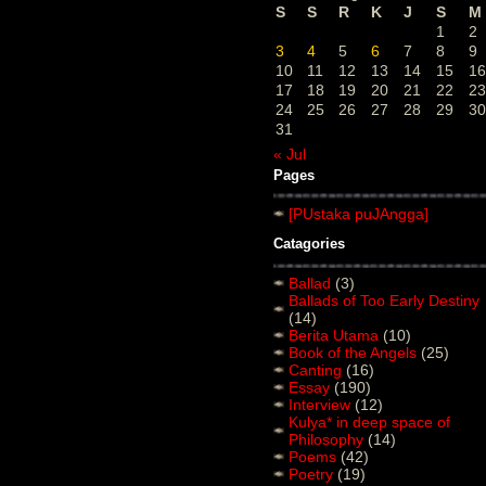
S
S
R
K
J
S
M
1
2
3
4
5
6
7
8
9
10
11
12
13
14
15
16
17
18
19
20
21
22
23
24
25
26
27
28
29
30
31
« Jul
Pages
[PUstaka puJAngga]
Catagories
Ballad
(3)
Ballads of Too Early Destiny
(14)
Berita Utama
(10)
Book of the Angels
(25)
Canting
(16)
Essay
(190)
Interview
(12)
Kulya* in deep space of
Philosophy
(14)
Poems
(42)
Poetry
(19)