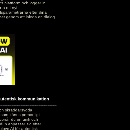
:s plattform och loggar in.
ta ett nytt
alsparametrarna efter dina
met genom att inleda en dialog
 autentisk kommunikation
och skräddarsydda
 som känns personligt
uppnår du en unik och
AI:n anpassar sig efter
love AI för autentisk