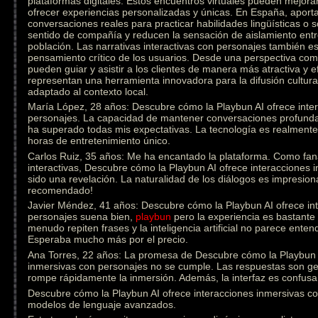
plataformas digitales. Estos encuentros virtuales pueden mejorar
ofrecer experiencias personalizadas y únicas. En España, aporta
conversaciones reales para practicar habilidades lingüísticas o
sentido de compañía y reducen la sensación de aislamiento ent
población. Las narrativas interactivas con personajes también est
pensamiento crítico de los usuarios. Desde una perspectiva come
pueden guiar y asistir a los clientes de manera más atractiva y e
representan una herramienta innovadora para la difusión cultural
adaptado al contexto local.
María López, 28 años: Descubre cómo la Playbun AI ofrece inte
personajes. La capacidad de mantener conversaciones profunda
ha superado todas mis expectativas. La tecnología es realmen
horas de entretenimiento único.
Carlos Ruiz, 35 años: Me ha encantado la plataforma. Como fanát
interactivas, Descubre cómo la Playbun AI ofrece interacciones
sido una revelación. La naturalidad de los diálogos es impresion
recomendado!
Javier Méndez, 41 años: Descubre cómo la Playbun AI ofrece in
personajes suena bien,
playbun
pero la experiencia es bastante 
menudo repiten frases y la inteligencia artificial no parece ente
Esperaba mucho más por el precio.
Ana Torres, 22 años: La promesa de Descubre cómo la Playbun A
inmersivas con personajes no se cumple. Las respuestas son gen
rompe rápidamente la inmersión. Además, la interfaz es confusa 
Descubre cómo la Playbun AI ofrece interacciones inmersivas con
modelos de lenguaje avanzados.