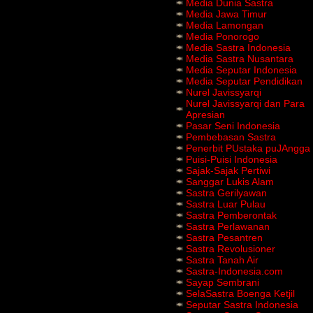
Media Dunia Sastra
Media Jawa Timur
Media Lamongan
Media Ponorogo
Media Sastra Indonesia
Media Sastra Nusantara
Media Seputar Indonesia
Media Seputar Pendidikan
Nurel Javissyarqi
Nurel Javissyarqi dan Para
Apresian
Pasar Seni Indonesia
Pembebasan Sastra
Penerbit PUstaka puJAngga
Puisi-Puisi Indonesia
Sajak-Sajak Pertiwi
Sanggar Lukis Alam
Sastra Gerilyawan
Sastra Luar Pulau
Sastra Pemberontak
Sastra Perlawanan
Sastra Pesantren
Sastra Revolusioner
Sastra Tanah Air
Sastra-Indonesia.com
Sayap Sembrani
SelaSastra Boenga Ketjil
Seputar Sastra Indonesia