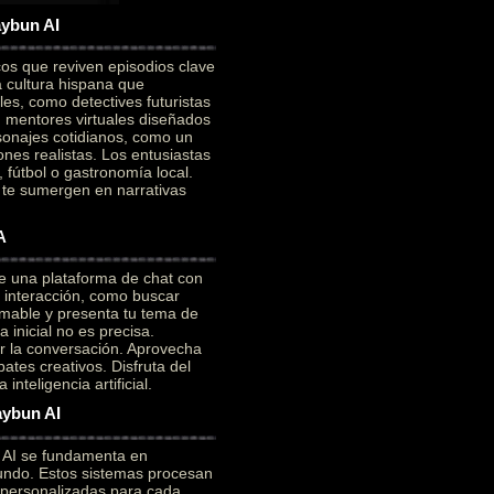
aybun AI
cos que reviven episodios clave
a cultura hispana que
es, como detectives futuristas
on mentores virtuales diseñados
sonajes cotidianos, como un
ones realistas. Los entusiastas
 fútbol o gastronomía local.
e te sumergen en narrativas
A
e una plataforma de chat con
a interacción, como buscar
mable y presenta tu tema de
 inicial no es precisa.
ar la conversación. Aprovecha
ates creativos. Disfruta del
nteligencia artificial.
aybun AI
n AI se fundamenta en
ofundo. Estos sistemas procesan
 personalizadas para cada