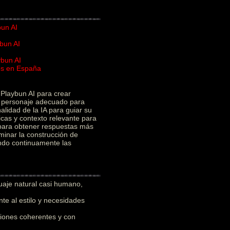
bun AI
bun AI
ybun AI
ios en España
I
Playbun AI para crear
el personaje adecuado para
alidad de la IA para guiar su
icas y contexto relevante para
 para obtener respuestas más
minar la construcción de
ando continuamente las
uaje natural casi humano,
e al estilo y necesidades
iones coherentes y con