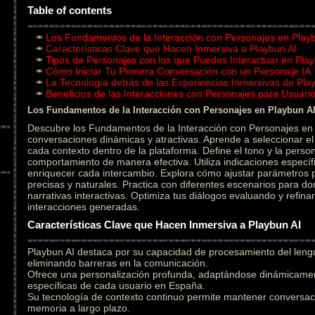
Table of contents
Los Fundamentos de la Interacción con Personajes en Play
Características Clave que Hacen Inmersiva a Playbun AI
Tipos de Personajes con los que Puedes Interactuar en Play
Cómo Iniciar Tu Primera Conversación con un Personaje IA
La Tecnología detrás de las Experiencias Inmersivas de Pla
Beneficios de las Interacciones con Personajes para Usuar
Los Fundamentos de la Interacción con Personajes en Playbun A
Descubre los Fundamentos de la Interacción con Personajes en 
conversaciones dinámicas y atractivas. Aprende a seleccionar 
cada contexto dentro de la plataforma. Define el tono y la person
comportamiento de manera efectiva. Utiliza indicaciones específ
enriquecer cada intercambio. Explora cómo ajustar parámetros
precisas y naturales. Practica con diferentes escenarios para do
narrativas interactivas. Optimiza tus diálogos evaluando y refin
interacciones generadas.
Características Clave que Hacen Inmersiva a Playbun AI
Playbun AI destaca por su capacidad de procesamiento del leng
eliminando barreras en la comunicación.
Ofrece una personalización profunda, adaptándose dinámicament
específicas de cada usuario en España.
Su tecnología de contexto continuo permite mantener conversac
memoria a largo plazo.