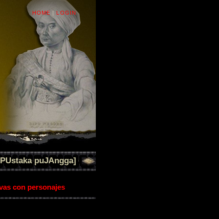
HOME
|
LOGIN
[PUstaka puJAngga]
ivas con personajes