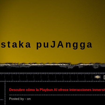
staka puJAngga
Descubre cómo la Playbun AI ofrece interacciones inmers
Posted by - on