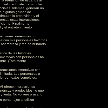
 la retención de usuarios al
n valor educativo al simular
 sociales. Además, generan un
re algunos grupos de
imulan la creatividad y el
rcial, estas interacciones
ficiente. Finalmente,
 y el entretenimiento
racciones inmersivas con
s con mis personajes favoritos
te asombrosa y me ha brindado
ico de las historias
 inmersivas con personajes ha
ante. ¡Totalmente
teracciones inmersivas con
limitada. Los personajes a
nder contextos complejos.
I ofrece interacciones
éricas y predecibles, lo que
y lenta. No volveré a usarlo.
 personajes al utilizar