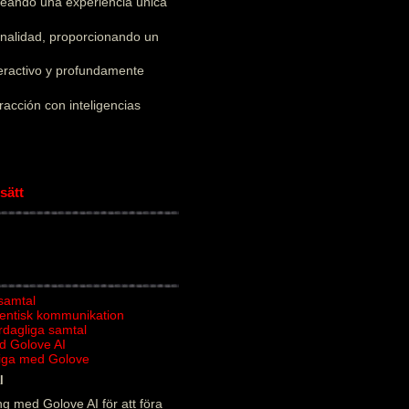
creando una experiencia única
onalidad, proporcionando un
teractivo y profundamente
acción con inteligencias
sätt
 samtal
tentisk kommunikation
ardagliga samtal
d Golove AI
rliga med Golove
l
g med Golove AI för att föra