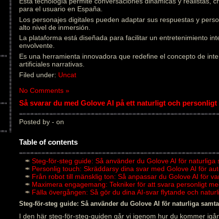
Esta tecnología permite conversaciones dinámicas y realistas, 
para el usuario en España.
Los personajes digitales pueden adaptar sus respuestas y pers
alto nivel de inmersión.
La plataforma está diseñada para facilitar un entretenimiento in
envolvente.
Es una herramienta innovadora que redefine el concepto de inter
artificiales narrativas.
Filed under:
Uncat
No Comments »
Så svarar du med Golove AI på ett naturligt och personligt 
Posted by - on
Table of contents
Steg-för-steg guide: Så använder du Golove AI för naturliga
Personlig touch: Skräddarsy dina svar med Golove AI för au
Från robot till mänsklig ton: Så anpassar du Golove AI för v
Maximera engagemang: Tekniker för att svara personligt me
Fälla övergången: Så gör du dina AI-svar flytande och natu
Steg-för-steg guide: Så använder du Golove AI för naturliga samta
I den här steg-för-steg-guiden går vi igenom hur du kommer igån