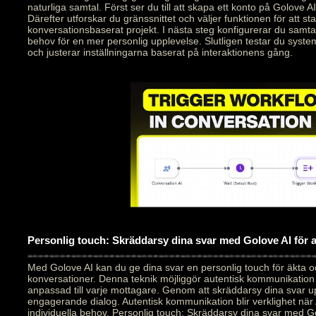
naturliga samtal. Först ser du till att skapa ett konto på Golove AI
Därefter utforskar du gränssnittet och väljer funktionen för att star
konversationsbaserat projekt. I nästa steg konfigurerar du samt
behov för en mer personlig upplevelse. Slutligen testar du syste
och justerar inställningarna baserat på interaktionens gång.
Personlig touch: Skräddarsy dina svar med Golove AI för
Med Golove AI kan du ge dina svar en personlig touch för äkta 
konversationer. Denna teknik möjliggör autentisk kommunikation
anpassad till varje mottagare. Genom att skräddarsy dina svar 
engagerande dialog. Autentisk kommunikation blir verklighet när 
individuella behov. Personlig touch: Skräddarsy dina svar med Go