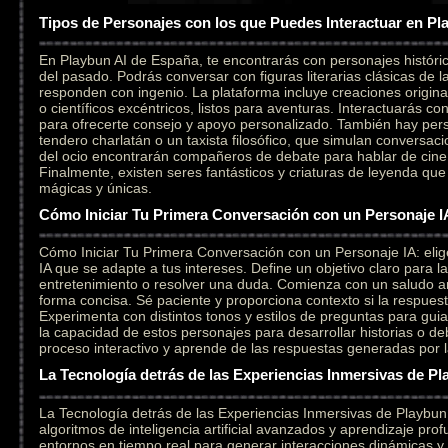
Tipos de Personajes con los que Puedes Interactuar en Pl
En Playbun AI de España, te encontrarás con personajes históri
del pasado. Podrás conversar con figuras literarias clásicas de l
responden con ingenio. La plataforma incluye creaciones original
o científicos excéntricos, listos para aventuras. Interactuarás c
para ofrecerte consejo y apoyo personalizado. También hay per
tendero charlatán o un taxista filosófico, que simulan conversaci
del ocio encontrarán compañeros de debate para hablar de cine,
Finalmente, existen seres fantásticos y criaturas de leyenda qu
mágicas y únicas.
Cómo Iniciar Tu Primera Conversación con un Personaje I
Cómo Iniciar Tu Primera Conversación con un Personaje IA: elig
IA que se adapte a tus intereses. Define un objetivo claro para l
entretenimiento o resolver una duda. Comienza con un saludo a
forma concisa. Sé paciente y proporciona contexto si la respuesta
Experimenta con distintos tonos y estilos de preguntas para gui
la capacidad de estos personajes para desarrollar historias o deb
proceso interactivo y aprende de las respuestas generadas por la i
La Tecnología detrás de las Experiencias Inmersivas de Pl
La Tecnología detrás de las Experiencias Inmersivas de Playbu
algoritmos de inteligencia artificial avanzados y aprendizaje pr
entornos en tiempo real para generar interacciones dinámicas y