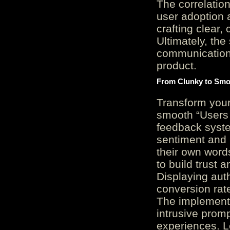
The correlation
user adoption 
crafting clear, 
Ultimately, the
communication c
product.
From Clunky to Smo
Transform you
smooth “Users
feedback system
sentiment and 
their own word
to build trust 
Displaying auth
conversion rat
The implementa
intrusive promp
experiences. L