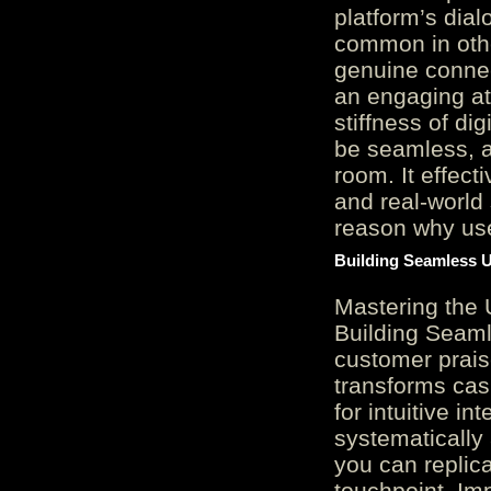
platform’s dial
common in othe
genuine connec
an engaging at
stiffness of di
be seamless, a
room. It effect
and real-world 
reason why user
Building Seamless U
Mastering the 
Building Seaml
customer prais
transforms cas
for intuitive in
systematically
you can replic
touchpoint. Im