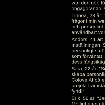
vad den gör. 
engagerande, v
Linnea, 28 år: 
frågor i min we
och personligt 
användbart ver
Anders, 41 år: 
Inställningen ‘
personligt sätt
som förväntat, 
dess långsiktig
Sara, 22 år: “S
skapa personli
Golove AI på et
projekt framstå
fynd!”
Erik, 50 år: “
Möjligheten att