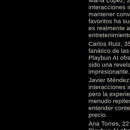
María López, 2
interacciones 
mantener conv
favoritos ha s
es realmente 
entretenimient
Carlos Ruiz, 3
fanático de las
Playbun AI ofr
sido una revel
impresionante
Javier Méndez,
interacciones 
pero la experi
menudo repiten 
entender cont
precio.
Ana Torres, 2