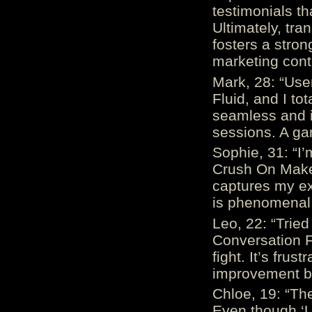
testimonials th
Ultimately, tr
fosters a stro
marketing cont
Mark, 28: “Us
Fluid, and I to
seamless and i
sessions. A ga
Sophie, 31: “I
Crush On Makes
captures my ex
is phenomenal.
Leo, 22: “Trie
Conversation Fe
fight. It’s frus
improvement be
Chloe, 19: “The
Even though ‘