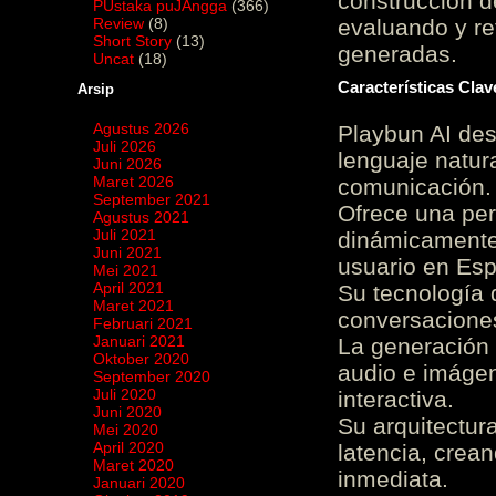
construcción de
PUstaka puJAngga
(366)
Review
(8)
evaluando y re
Short Story
(13)
generadas.
Uncat
(18)
Características Cla
Arsip
Agustus 2026
Playbun AI des
Juli 2026
lenguaje natur
Juni 2026
Maret 2026
comunicación.
September 2021
Ofrece una pe
Agustus 2021
Juli 2021
dinámicamente 
Juni 2021
usuario en Es
Mei 2021
April 2021
Su tecnología 
Maret 2021
conversaciones
Februari 2021
Januari 2021
La generación 
Oktober 2020
audio e imágen
September 2020
Juli 2020
interactiva.
Juni 2020
Su arquitectur
Mei 2020
April 2020
latencia, crea
Maret 2020
inmediata.
Januari 2020