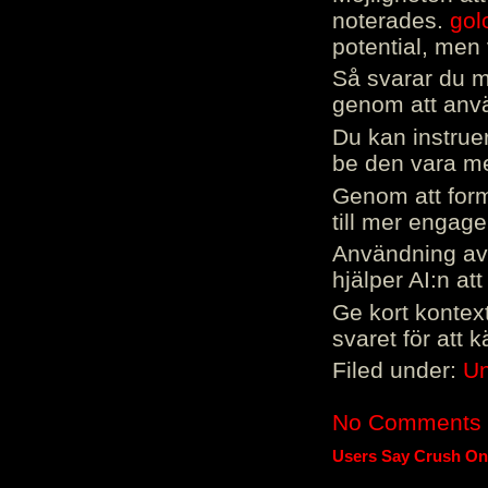
noterades.
gol
potential, men 
Så svarar du me
genom att använ
Du kan instrue
be den vara mer
Genom att form
till mer engag
Användning av 
hjälper AI:n at
Ge kort kontext
svaret för att 
Filed under:
Un
No Comments
Users Say Crush On 