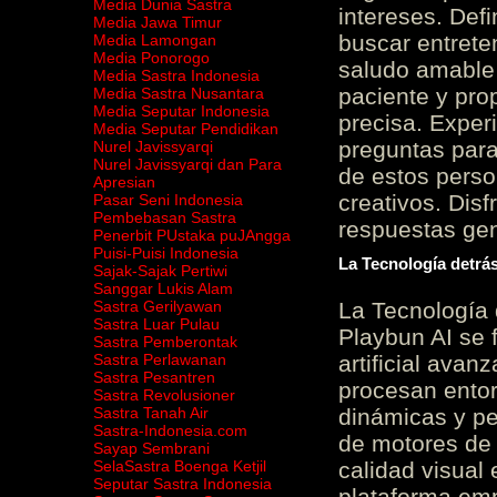
Media Dunia Sastra
intereses. Defi
Media Jawa Timur
buscar entrete
Media Lamongan
Media Ponorogo
saludo amable 
Media Sastra Indonesia
paciente y prop
Media Sastra Nusantara
Media Seputar Indonesia
precisa. Experi
Media Seputar Pendidikan
preguntas para
Nurel Javissyarqi
Nurel Javissyarqi dan Para
de estos perso
Apresian
creativos. Disf
Pasar Seni Indonesia
Pembebasan Sastra
respuestas gene
Penerbit PUstaka puJAngga
Puisi-Puisi Indonesia
La Tecnología detrás
Sajak-Sajak Pertiwi
Sanggar Lukis Alam
Sastra Gerilyawan
La Tecnología 
Sastra Luar Pulau
Playbun AI se 
Sastra Pemberontak
Sastra Perlawanan
artificial ava
Sastra Pesantren
procesan entor
Sastra Revolusioner
Sastra Tanah Air
dinámicas y pe
Sastra-Indonesia.com
de motores de 
Sayap Sembrani
SelaSastra Boenga Ketjil
calidad visual
Seputar Sastra Indonesia
plataforma em