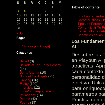
S
S
R
K
J
S
M
1
2
Table of contents
3
4
5
6
7
8
9
10
11
12
13
14
15
16
Los Fundamentos d
17
18
19
20
21
22
23
Características C
24
25
26
27
28
29
30
Tipos de Personaj
Cómo Iniciar Tu P
31
La Tecnología det
« Jul
Beneficios de las
Pages
Los Fundamento
AI
[PUstaka puJAngga]
Catagories
Descubre los 
en Playbun AI 
Ballad
(3)
Ballads of Too Early Destiny
atractivas. Ap
(14)
cada contexto d
Berita Utama
(10)
Book of the Angels
(25)
personalidad d
Canting
(16)
efectiva. Utili
Essay
(190)
Interview
(12)
para enriquece
Kulya* in deep space of
parámetros par
Philosophy
(14)
Poems
(42)
Practica con d
Poetry
(19)