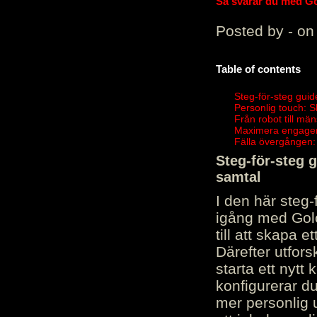
Så svarar du med Gol
Posted by - on
Table of contents
Steg-för-steg guid
Personlig touch: 
Från robot till mä
Maximera engagema
Fälla övergången:
Steg-för-steg 
samtal
I den här steg
igång med Golov
till att skapa 
Därefter utfors
starta ett nytt
konfigurerar d
mer personlig 