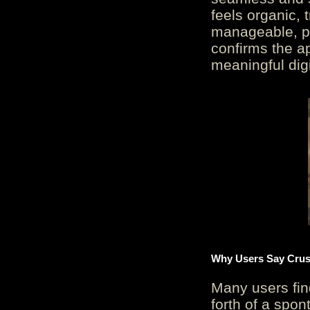
feels organic, 
manageable, pos
confirms the ap
meaningful digi
Why Users Say Crush
Many users fin
forth of a spo