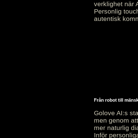
verklighet när 
Personlig touc
autentisk kommu
Från robot till mäns
Golove AI:s sta
men genom att 
mer naturlig di
Inför personli