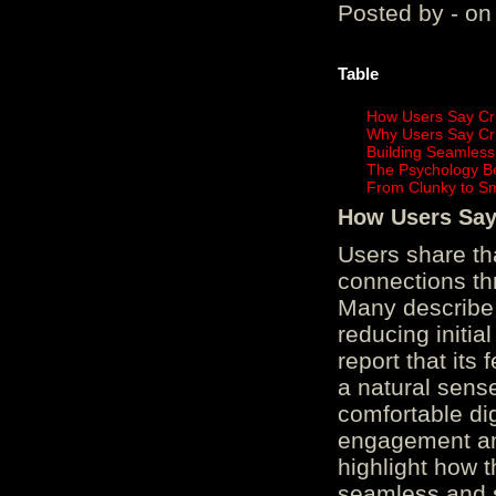
Posted by - on
Table
How Users Say Cru
Why Users Say Cru
Building Seamless
The Psychology B
From Clunky to S
How Users Say 
Users share th
connections th
Many describe 
reducing initi
report that its
a natural sens
comfortable di
engagement and
highlight how 
seamless and s