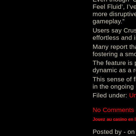
Feel Fluid’, I’
more disruptiv
gameplay.”
Users say Crus
effortless and i
Many report tha
fostering a sm
The feature is p
dynamic as a re
This sense of 
in the ongoing
Filed under:
Un
No Comments
Jouez au casino en 
Posted by - on