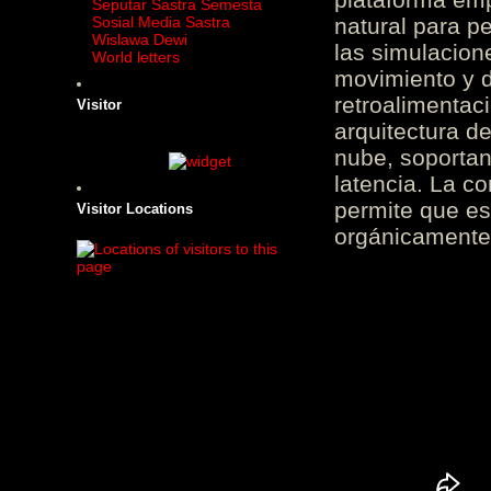
Seputar Sastra Semesta
Sosial Media Sastra
natural para pe
Wislawa Dewi
las simulacion
World letters
movimiento y d
retroalimentaci
Visitor
arquitectura d
nube, soportan
latencia. La c
permite que es
Visitor Locations
orgánicamente 