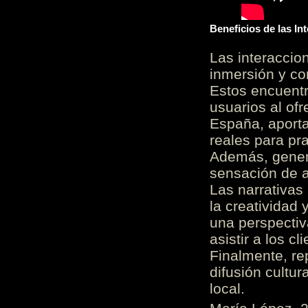
Beneficios de las I
Las interacci
inmersión y co
Estos encuentr
usuarios al of
España, aporta
reales para pra
Además, gener
sensación de a
Las narrativas
la creatividad 
una perspectiv
asistir a los c
Finalmente, re
difusión cultur
local.