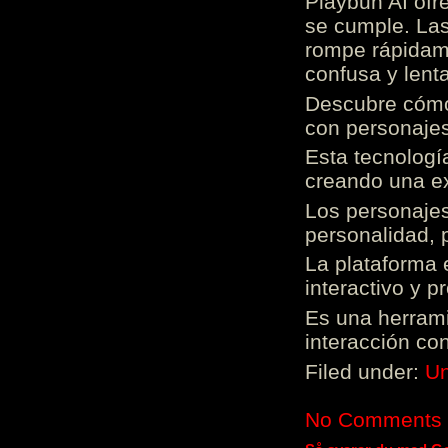
Playbun AI ofr
se cumple. Las
rompe rápidame
confusa y lenta
Descubre cómo 
con personajes
Esta tecnologí
creando una ex
Los personajes
personalidad, 
La plataforma 
interactivo y 
Es una herrami
interacción con
Filed under:
Un
No Comments