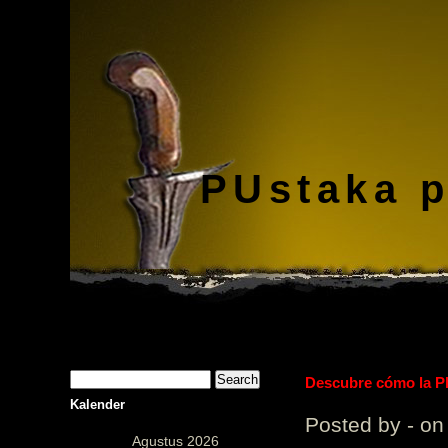
PUstaka 
Descubre cómo la Pl
Kalender
Posted by - on
Agustus 2026