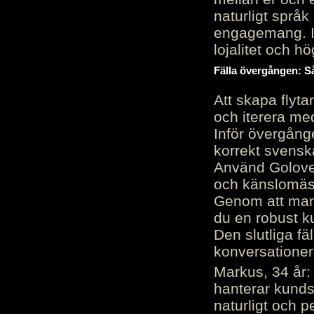
naturligt språk
engagemang. Im
lojalitet och h
Fälla övergången: Så
Att skapa flyt
och iterera me
Inför övergång
korrekt svenska
Använd Golove 
och känslomäss
Genom att manu
du en robust k
Den slutliga fä
konversationer i
Markus, 34 år: 
hanterar kunds
naturligt och pe