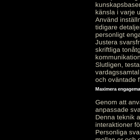
kunskapsbasen
känsla i varje 
Använd inställn
tidigare detalj
personligt en
Justera svarsf
skriftliga tonå
kommunikation
Slutligen, test
vardagssamtal 
och oväntade f
Maximera engagemang
Genom att anvä
anpassade sva
Denna teknik 
interaktioner 
Personliga sva
mellan er och 