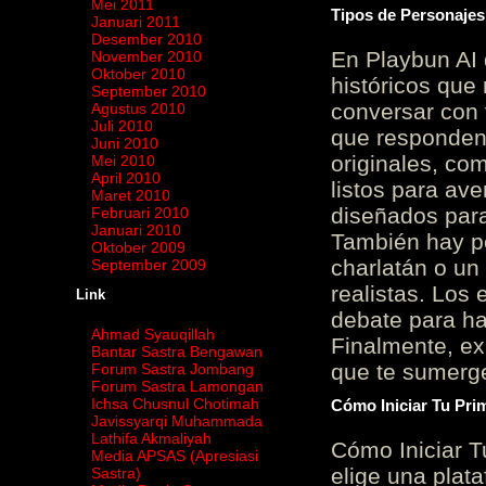
Mei 2011
Tipos de Personajes
Januari 2011
Desember 2010
En Playbun AI 
November 2010
Oktober 2010
históricos que
September 2010
conversar con f
Agustus 2010
Juli 2010
que responden 
Juni 2010
originales, com
Mei 2010
April 2010
listos para av
Maret 2010
diseñados para
Februari 2010
Januari 2010
También hay p
Oktober 2009
charlatán o un
September 2009
realistas. Los
Link
debate para hab
Ahmad Syauqillah
Finalmente, ex
Bantar Sastra Bengawan
que te sumerge
Forum Sastra Jombang
Forum Sastra Lamongan
Ichsa Chusnul Chotimah
Cómo Iniciar Tu Pri
Javissyarqi Muhammada
Lathifa Akmaliyah
Cómo Iniciar T
Media APSAS (Apresiasi
elige una plat
Sastra)