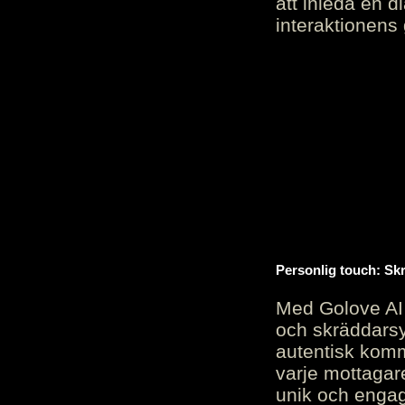
att inleda en d
interaktionens
Personlig touch: Sk
Med Golove AI 
och skräddarsy
autentisk komm
varje mottagar
unik och engag