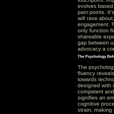
evolves based 
pain points. It
will rave about
engagement. Th
only function 
shareable expe
gap between us
advocacy a cor
The Psychology Beh
The psycholog
fluency reveals
towards techno
designed with 
competent and 
signifies an em
cognitive proc
strain, making 